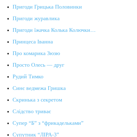
Пригоди Грицька Половинки
Пригоди журавлика
Пригоди їжачка Колька Колючки…
Принцеса Іванна
Про комарика Зюзю
Просто Олесь — друг
Рудий Тимко
Синє ведмежа Гришка
Скринька з секретом
Слідство триває
Супер “Б” з “фрикадельками”
Супутник “ЛІРА-3”