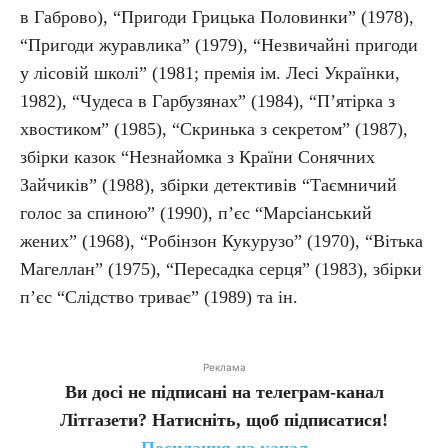
в Габрово), “Пригоди Грицька Половинки” (1978),
“Пригоди журавлика” (1979), “Незвичайні пригоди
у лісовій школі” (1981; премія ім. Лесі Українки,
1982), “Чудеса в Гарбузянах” (1984), “П’ятірка з
хвостиком” (1985), “Скринька з секретом” (1987),
збірки казок “Незнайомка з Країни Сонячних
Зайчиків” (1988), збірки детективів “Таємничий
голос за спиною” (1990), п’єс “Марсіанський
жених” (1968), “Робінзон Кукурузо” (1970), “Вітька
Магеллан” (1975), “Пересадка серця” (1983), збірки
п’єс “Слідство триває” (1989) та ін.
Реклама
Ви досі не підписані на телеграм-канал
Літгазети? Натисніть, щоб підписатися!