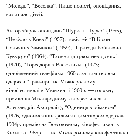
“Молодь”, “Веселка”. Пише повісті, оповідання,
казки для дітей.
Автор збірок оповідань “Шурка і Шурко” (1956),
“Це було в Києві” (1957), повістей “В Країні
Сонячних Зайчиків” (1959), “Пригоди Робінзона
Кукурузо” (1964), “Таємниця трьох невідомих”
(1970), “Тореадори з Васюківки” (1973;
однойменний телефільм 1968р. за цим твором
одержав “Гран-прі” на Міжнародному
кінофестивалі в Мюнхені і 1969р. — головну
премію на Міжнародному кінофестивалі в
Алегзандрії, Австралія), “Одиниця з обманом”
(1976, однойменний фільм за цим твором одержав
1984р. премію на Всесоюзному кінофестивалі в
Києві та 1985р. — на Міжнародному кінофестивалі