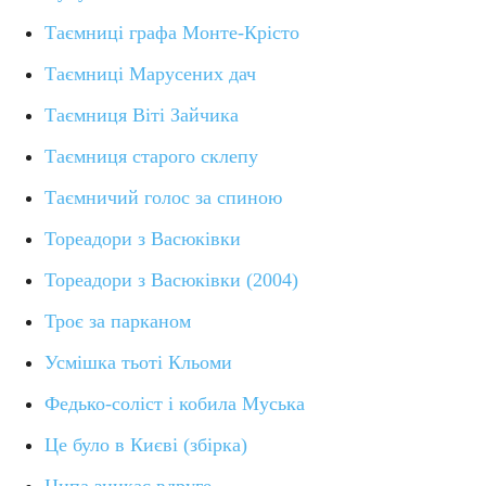
Таємниці графа Монте-Крісто
Таємниці Марусених дач
Таємниця Віті Зайчика
Таємниця старого склепу
Таємничий голос за спиною
Тореадори з Васюківки
Тореадори з Васюківки (2004)
Троє за парканом
Усмішка тьоті Кльоми
Федько-соліст і кобила Муська
Це було в Києві (збірка)