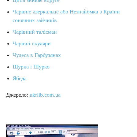
Ципа зникає вдруге
Чарівне дзеркальце або Незнайомка з Країни
сонячних зайчиків
Чарівний талісман
Чарівні окуляри
Чудеса в Гарбузянах
Шурка і Шурко
Ябеда
Джерело:
ukrlib.com.ua