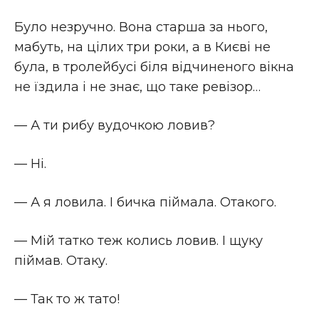
Було незручно. Вона старша за нього,
мабуть, на цілих три роки, а в Києві не
була, в тролейбусі біля відчиненого вікна
не їздила і не знає, що таке ревізор…
— А ти рибу вудочкою ловив?
— Ні.
— А я ловила. І бичка піймала. Отакого.
— Мій татко теж колись ловив. І щуку
піймав. Отаку.
— Так то ж тато!