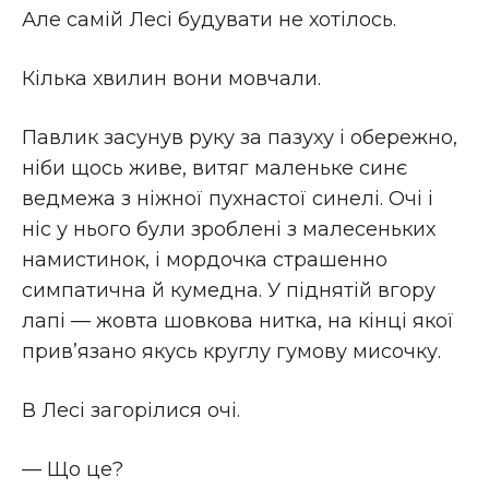
Але самій Лесі будувати не хотілось.
Кілька хвилин вони мовчали.
Павлик засунув руку за пазуху і обережно,
ніби щось живе, витяг маленьке синє
ведмежа з ніжної пухнастої синелі. Очі і
ніс у нього були зроблені з малесеньких
намистинок, і мордочка страшенно
симпатична й кумедна. У піднятій вгору
лапі — жовта шовкова нитка, на кінці якої
прив’язано якусь круглу гумову мисочку.
В Лесі загорілися очі.
— Що це?