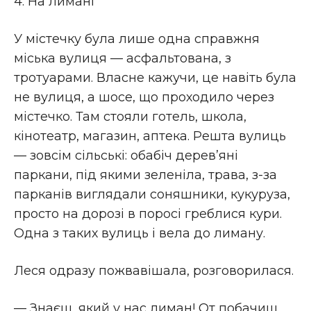
4. На лимані
У містечку була лише одна справжня
міська вулиця — асфальтована, з
тротуарами. Власне кажучи, це навіть була
не вулиця, а шосе, що проходило через
містечко. Там стояли готель, школа,
кінотеатр, магазин, аптека. Решта вулиць
— зовсім сільські: обабіч дерев’яні
паркани, під якими зеленіла, трава, з-за
парканів виглядали соняшники, кукуруза,
просто на дорозі в поросі греблися кури.
Одна з таких вулиць і вела до лиману.
Леся одразу пожвавішала, розговорилася.
— Знаєш, який у нас лиман! От побачиш.