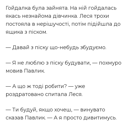
Гойдалка була зайнята. На ній гойдалась
якась незнайома дівчинка. Леся трохи
постояла в нерішучості, потім підійшла до
ящика з піском.
— Давай з піску що-небудь збудуємо.
— Я не люблю з піску будувати, — похмуро
мовив Павлик.
— А що ж тоді робити? — уже
роздратовано спитала Леся.
— Ти будуй, якщо хочеш, — винувато
сказав Павлик. — А я просто дивитимусь.