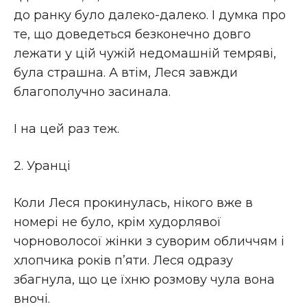
до ранку було далеко-далеко. І думка про
те, що доведеться безконечно довго
лежати у цій чужій недомашній темряві,
була страшна. А втім, Леся завжди
благополучно засинала.
І на цей раз теж.
2. Уранці
Коли Леся прокинулась, нікого вже в
номері не було, крім худорлявої
чорноволосої жінки з суворим обличчям і
хлопчика років п’яти. Леся одразу
збагнула, що це їхню розмову чула вона
вночі.