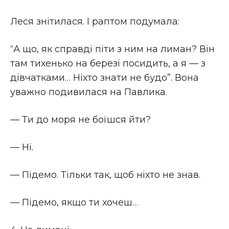
Леся знітилася. І раптом подумала:
“А що, як справді піти з ним на лиман? Він
там тихенько на березі посидить, а я — з
дівчатками… Ніхто знати не будо”. Вона
уважно подивилася на Павлика.
— Ти до моря не боїшся йти?
— Ні.
— Підемо. Тільки так, щоб ніхто не знав.
— Підемо, якщо ти хочеш…