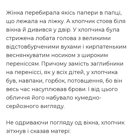
Жінка перебирала якісь папери в папці,
що лежала на ліжку. А хлопчик стояв біля
вікна й дивився у двір. У хлопчика була
стрижена лобата голова з великими
відстовбурченими вухами і кирпатеньким
веснянкуватим носиком з широким
переніссям. Причому замість заглибники
на переніссі, як у всіх дітей, у хлопчика
був, навпаки, горбок, потовщення, бо він
весь час насуплював брови. І від цього
обличчя його набувало кумедно-
серйозного вигляду.
Не одриваючи погляду од вікна, хлопчик
зітхнув і сказав матері: