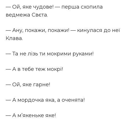
— Ой, яке чудове! — перша схопила
ведмежа Свєта.
— Ану, покажи, покажи! — кинулася до неї
Клава.
— Та не лізь ти мокрими руками!
— А в тебе теж мокрі!
— Ой, яке гарне!
— А мордочка яка, а оченята!
— А м’якеньке яке!