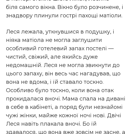
біля самого вікна. Вікно було розчинене, і
знадвору плинули гострі пахощі матіоли.
Леся лежала, уткнувшися в подушку, і
ніяка матіола не могла заглушити
особливий готелевий запах постелі —
чистий, свіжий, але якийсь дуже
недомашній. Леся не могла звикнути до
цього запаху, він весь час нагадував, що
вона не вдома, і їй ставало тоскно.
Особливо було тоскно, коли вона отак
прокидалася вночі. Мама спала на дивані
в себе в кабінеті, а поряд були незнайомі
чужі жінки, майже кожної ночі нові. Двічі
Леся навіть плакала вночі. Бо їй
здавалося, що вона вже зовсім не засне, а