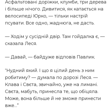
Асфальтовані доріжки, клумби, три дерева
і більше нічого. Дивитися, як катається на
велосипеді Юрко, — тільки настрій
псувати. Все одно, жаднюга, не дасть.
— Ходім у сусідній двір. Там гойдалка є, —
сказала Леся.
— Давай, — байдуже відповів Павлик.
“Нудний який. І що я цілий день з ним
робитиму? — думала по дорозі Леся. —
Клава і Свєта, звичайно, уже на лимані.
Свєта, мабуть, принесла те, що обіцяла.
Може, вона більше й не зможе принести
вже…”