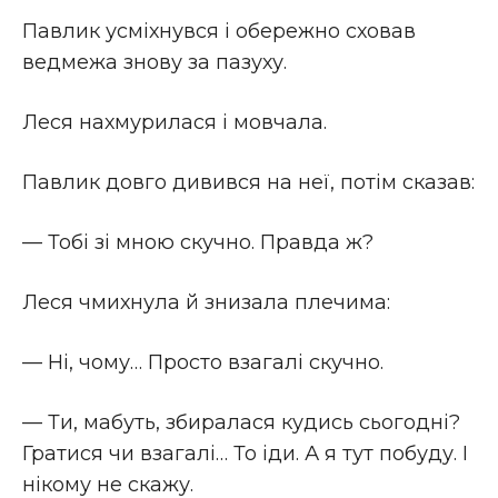
Павлик усміхнувся і обережно сховав
ведмежа знову за пазуху.
Леся нахмурилася і мовчала.
Павлик довго дивився на неї, потім сказав:
— Тобі зі мною скучно. Правда ж?
Леся чмихнула й знизала плечима:
— Ні, чому… Просто взагалі скучно.
— Ти, мабуть, збиралася кудись сьогодні?
Гратися чи взагалі… То іди. А я тут побуду. І
нікому не скажу.