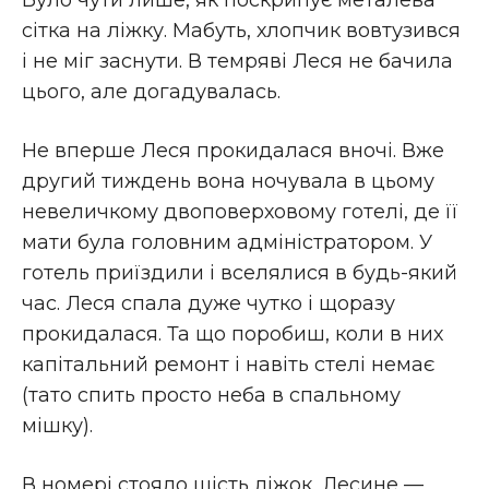
Було чути лише, як поскрипує металева
сітка на ліжку. Мабуть, хлопчик вовтузився
і не міг заснути. В темряві Леся не бачила
цього, але догадувалась.
Не вперше Леся прокидалася вночі. Вже
другий тиждень вона ночувала в цьому
невеличкому двоповерховому готелі, де її
мати була головним адміністратором. У
готель приїздили і вселялися в будь-який
час. Леся спала дуже чутко і щоразу
прокидалася. Та що поробиш, коли в них
капітальний ремонт і навіть стелі немає
(тато спить просто неба в спальному
мішку).
В номері стояло шість ліжок, Лесине —