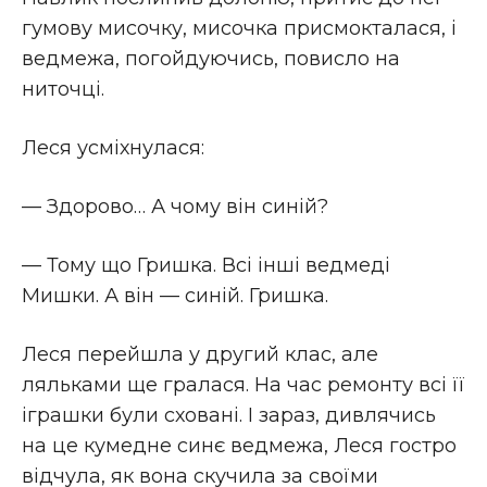
гумову мисочку, мисочка присмокталася, і
ведмежа, погойдуючись, повисло на
ниточці.
Леся усміхнулася:
— Здорово… А чому він синій?
— Тому що Гришка. Всі інші ведмеді
Мишки. А він — синій. Гришка.
Леся перейшла у другий клас, але
ляльками ще гралася. На час ремонту всі її
іграшки були сховані. І зараз, дивлячись
на це кумедне синє ведмежа, Леся гостро
відчула, як вона скучила за своїми