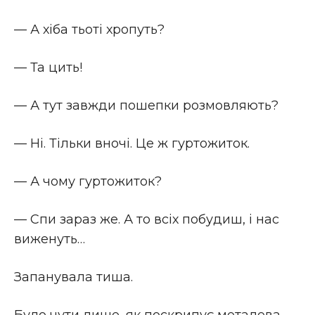
— А хіба тьоті хропуть?
— Та цить!
— А тут завжди пошепки розмовляють?
— Ні. Тільки вночі. Це ж гуртожиток.
— А чому гуртожиток?
— Спи зараз же. А то всіх побудиш, і нас
виженуть…
Запанувала тиша.