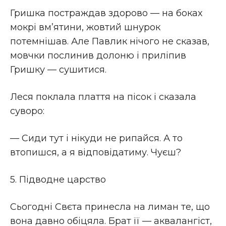
Гришка постраждав здорово — на боках
мокрі вм’ятини, жовтий шнурок
потемнішав. Але Павлик нічого не сказав,
мовчки послинив долоню і приліпив
Гришку — сушитися.
Леся поклала плаття на пісок і сказала
суворо:
— Сиди тут і нікуди не рипайся. А то
втопишся, а я відповідатиму. Чуєш?
5. Підводне царство
Сьогодні Свєта принесла на лиман те, що
вона давно обіцяла. Брат її — аквалангіст,