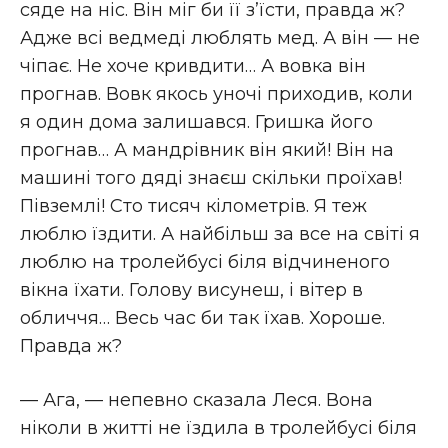
сяде на ніс. Він міг би її з’їсти, правда ж?
Адже всі ведмеді люблять мед. А він — не
чіпає. Не хоче кривдити… А вовка він
прогнав. Вовк якось уночі приходив, коли
я один дома залишався. Гришка його
прогнав… А мандрівник він який! Він на
машині того дяді знаєш скільки проїхав!
Півземлі! Сто тисяч кілометрів. Я теж
люблю їздити. А найбільш за все на світі я
люблю на тролейбусі біля відчиненого
вікна їхати. Голову висунеш, і вітер в
обличчя… Весь час би так їхав. Хороше.
Правда ж?
— Ага, — непевно сказала Леся. Вона
ніколи в житті не їздила в тролейбусі біля