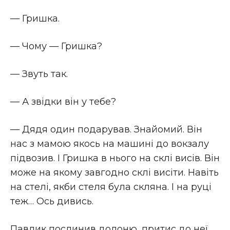
— Гришка.
— Чому — Гришка?
— Звуть так.
— А звідки він у тебе?
— Дядя один подарував. Знайомий. Він
нас з мамою якось на машині до вокзалу
підвозив. І Гришка в нього на склі висів. Він
може на якому завгодно склі висіти. Навіть
на стелі, якби стеля була скляна. І на руці
теж… Ось дивись.
Павлик послинив долоню, притис до неї