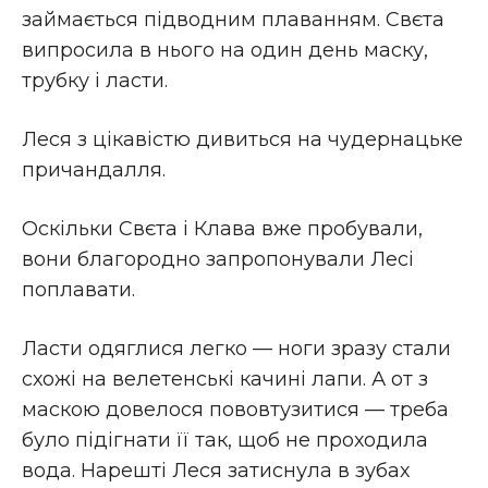
займається підводним плаванням. Свєта
випросила в нього на один день маску,
трубку і ласти.
Леся з цікавістю дивиться на чудернацьке
причандалля.
Оскільки Свєта і Клава вже пробували,
вони благородно запропонували Лесі
поплавати.
Ласти одяглися легко — ноги зразу стали
схожі на велетенські качині лапи. А от з
маскою довелося пововтузитися — треба
було підігнати її так, щоб не проходила
вода. Нарешті Леся затиснула в зубах