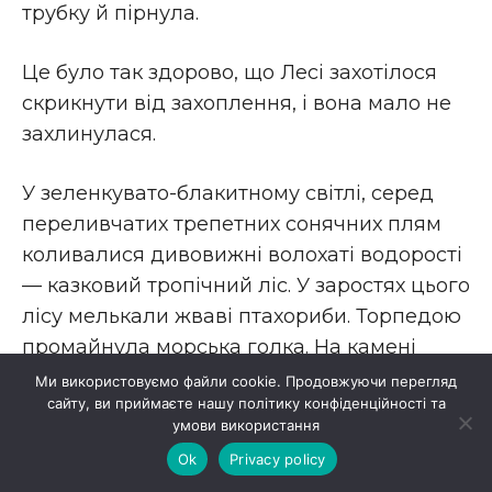
трубку й пірнула.
Це було так здорово, що Лесі захотілося
скрикнути від захоплення, і вона мало не
захлинулася.
У зеленкувато-блакитному світлі, серед
переливчатих трепетних сонячних плям
коливалися дивовижні волохаті водорості
— казковий тропічний ліс. У заростях цього
лісу мелькали жваві птахориби. Торпедою
промайнула морська голка. На камені
спроквола поводить клешнями
Ми використовуємо файли cookie. Продовжуючи перегляд
сайту, ви приймаєте нашу політику конфіденційності та
чудовисько-краб. І раптом — раз! — і нема
умови використання
його. Невже він може так швидко
Ok
Privacy policy
плавати?