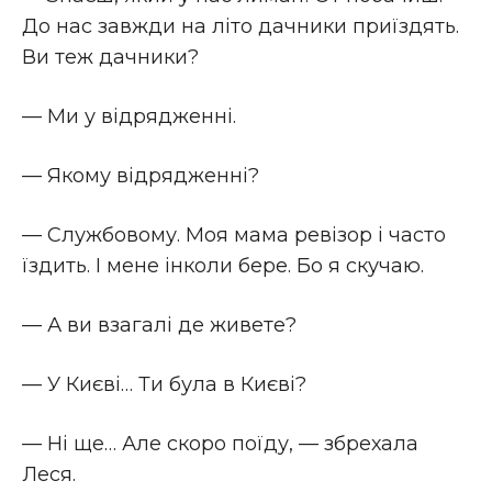
До нас завжди на літо дачники приїздять.
Ви теж дачники?
— Ми у відрядженні.
— Якому відрядженні?
— Службовому. Моя мама ревізор і часто
їздить. І мене інколи бере. Бо я скучаю.
— А ви взагалі де живете?
— У Києві… Ти була в Києві?
— Ні ще… Але скоро поїду, — збрехала
Леся.