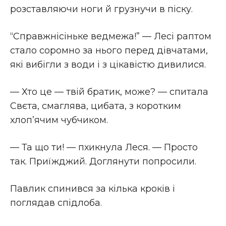
розставляючи ноги й грузнучи в піску.
“Справжнісіньке ведмежа!” — Лесі раптом
стало соромно за нього перед дівчатами,
які вибігли з води і з цікавістю дивилися.
— Хто це — твій братик, може? — спитала
Свєта, смаглява, цибата, з коротким
хлоп’ячим чубчиком.
— Та що ти! — пхикнула Леся. — Просто
так. Приїжджий. Доглянути попросили.
Павлик спинився за кілька кроків і
поглядав спідлоба.