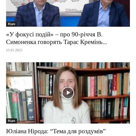
Відео
«У фокусі подій» – про 90-річчя В.
Симоненка говорять Тарас Кремінь...
13.01.2025
Відео
Юліана Нірода: “Тема для роздумів”