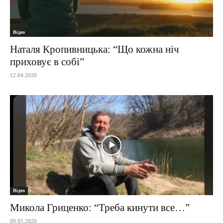
Відео
Наталя Кропивницька: “Що кожна ніч
приховує в собі”
12.04.2020
Відео
Микола Гриценко: “Треба кинути все…”
09.05.2020