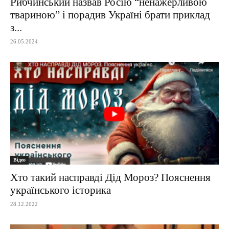
Рибчинський назвав Росію “ненажерливою
твариною” і порадив Україні брати приклад
з...
26.05.2024
Відео
Хто такий насправді Дід Мороз? Пояснення
українського історика
28.12.2022