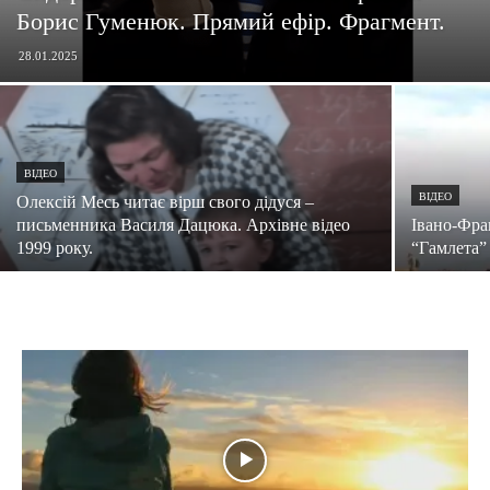
Борис Гуменюк. Прямий ефір. Фрагмент.
28.01.2025
ВІДЕО
ВІДЕО
Олексій Месь читає вірш свого дідуся –
письменника Василя Дацюка. Архівне відео
Івано-Фра
1999 року.
“Гамлета” 