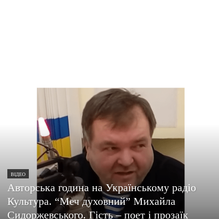
ВІДЕО
Авторська година на Українському радіо
Культура. “Меч духовний” Михайла
Сидоржевського. Гість – поет і прозаїк