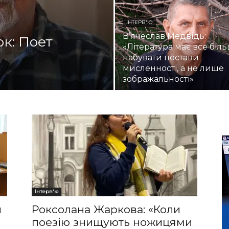
ІНТЕРВ'Ю
В’ячеслав Медвідь:
к: Поет
«Література має все біл
набувати постави
мисленності, а не лише
зображальності»
Інтерв'ю
и
Роксолана Жаркова: «Коли
поезію знищують ножицями