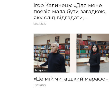
Ігор Калинець: «Для мене
поезія мала бути загадкою,
яку слід відгадати,...
01.09.2025
Інтерв'ю
«Це мій читацький марафон
15.08.2025