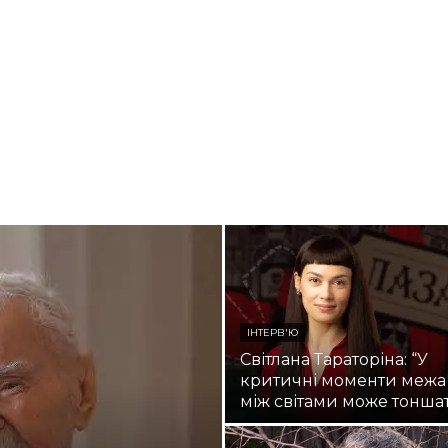
ІНТЕРВ'Ю
Світлана Тараторіна: “У
критичні моменти межа
між світами може тонша