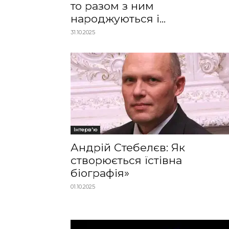
то разом з ним
народжуються і...
31.10.2025
Інтерв'ю
Андрій Стебелєв: Як
створюється їстівна
біографія»
01.10.2025