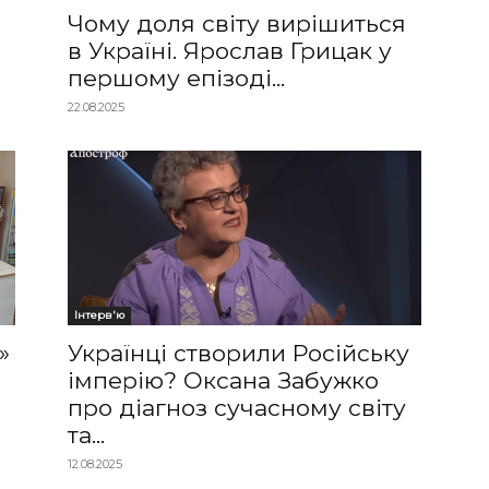
Чому доля світу вирішиться
в Україні. Ярослав Грицак у
першому епізоді...
22.08.2025
Інтерв'ю
»
Українці створили Російську
імперію? Оксана Забужко
про діагноз сучасному світу
та...
12.08.2025