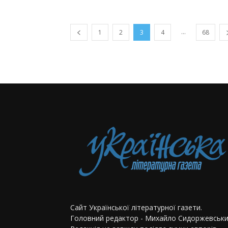
...
1
2
3
4
68
Сайт Української літературної газети.
Головний редактор - Михайло Сидоржевськи