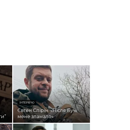
ІНТЕРВ'Ю
Євген Спірін: «Після Бучі
ти”
мене зламало»