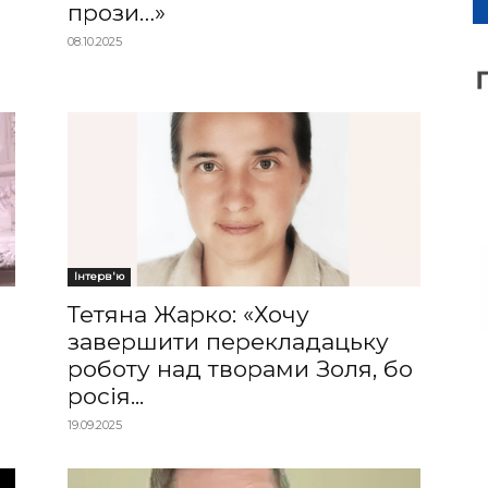
прози…»
08.10.2025
Інтерв'ю
Тетяна Жарко: «Хочу
завершити перекладацьку
роботу над творами Золя, бо
росія...
19.09.2025