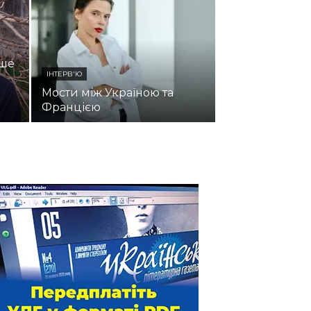
ьше
ІНТЕРВ'Ю
Мости між Україною та
Францією