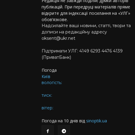
Редакція не завжди поділяє думки авторів
публікацій. При передруці матеріалів пряме
відкрите для індексації посилання на «УЛГ»
обов’язкове.
Надсилайте ваші новини, статті, твори та
дописи на редакційну адресу
oksent@ukr.net
Підтримати УЛГ: 4149 6293 4476 4139
(ПриватБанк)
Погода
Київ
вологість:
тиск:
вітер:
Погода на 10 днів від
sinoptik.ua