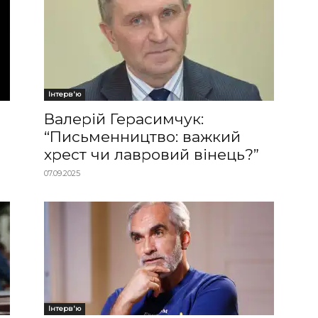
Інтерв'ю
Валерій Герасимчук:
“Письменництво: важкий
хрест чи лавровий вінець?”
07.09.2025
Інтерв'ю