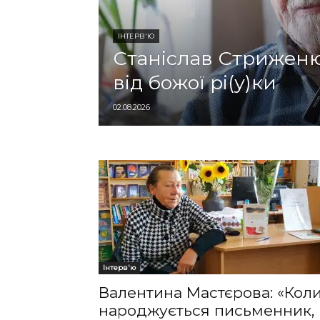
ІНТЕРВ'Ю
Станіслав Стриженю
від божої рі(у)ки
02.08.2026
Інтерв'ю
Валентина Мастєрова: «Кол
народжується письменник,