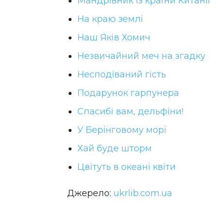
Мандрівник із країни Китанії
На краю землі
Наш Яків Хомич
Незвичайний меч на згадку
Несподіваний гість
Подарунок гарпунера
Спасибі вам, дельфіни!
У Берінговому морі
Хай буде шторм
Цвітуть в океані квіти
Джерело:
ukrlib.com.ua