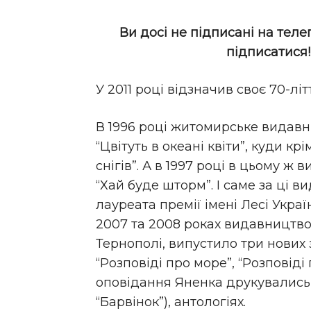
Ви досі не підписані на теле
підписатися
У 2011 році відзначив своє 70-літ
В 1996 році житомирське видавн
“Цвітуть в океані квіти”, куди к
снігів”. А в 1997 році в цьому ж
“Хай буде шторм”. І саме за ці
лауреата премії імені Лесі Україн
2007 та 2008 роках видавництво 
Тернополі, випустило три нових
“Розповіді про море”, “Розповіді
оповідання Яненка друкувались в
“Барвінок”), антологіях.