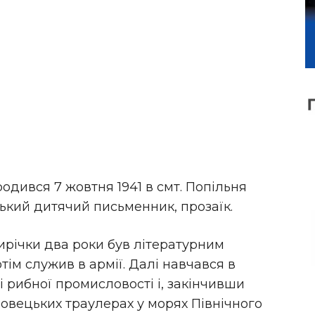
дився 7 жовтня 1941 в смт. Попільня
ький дитячий письменник, прозаїк.
ирічки два роки був літературним
тім служив в армії. Далі навчався в
рибної промисловості і, закінчивши
овецьких траулерах у морях Північного