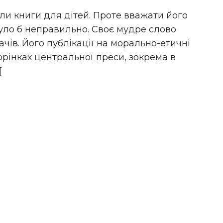
и книги для дітей. Проте вважати його
уло б неправильно. Своє мудре слово
ачів. Його публікації на морально-етичні
орінках центральної преси, зокрема в
[