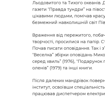
Льодовитого та Тихого океанів
газети “Правда тундри” на півост
цікавими людьми, помічав красу
безмежний навколишній світ Півн
Враження від пережитого, поба
творчості, просилися на папір. Ст
Почав писати оповідання. Так і 
“Веселка” збірки оповідань Микол
серед хвиль” (1976), “Подарунок 
оленів” (1979) та інші книги.
Після далеких мандрівок поверн
інститут, освоївши спеціальніст
працював диспетчером електри