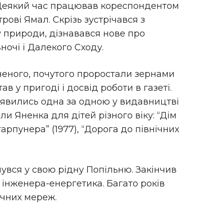
. Деякий час працював кореспондентом
рові Ямал. Скрізь зустрічався з
 природи, дізнавався нове про
очі і Далекого Сходу.
ченого, почутого проростали зернами
ав у пригоді і досвід роботи в газеті.
з’явились одна за одною у видавництві
и Яненка для дітей різного віку: “Дім
гарпунера” (1977), “Дорога до північних
увся у свою рідну Попільню. Закінчив
ь інженера-енергетика. Багато років
чних мереж.