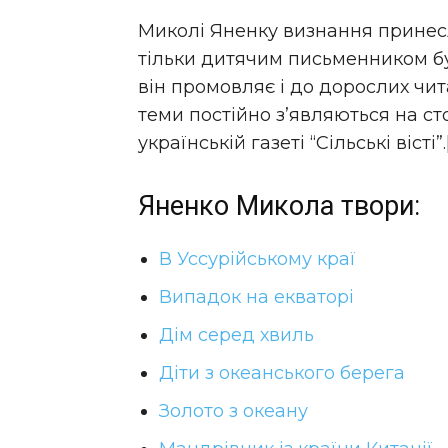
Миколі Яненку визнання принесл
тільки дитячим письменником б
він промовляє і до дорослих чит
теми постійно з’являються на ст
українській газеті “Сільські вісті”.
Яненко Микола твори:
В Уссурійському краї
Випадок на екваторі
Дім серед хвиль
Діти з океанського берега
Золото з океану