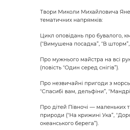
Твори Миколи Михайловича Янен
тематичних напрямків:
Цикл оповідань про бувалого, к
(“Вимушена посадка”, “В шторм”, 
Про мужнього майстра на всі р
(повість “Один серед снігів”).
Про незвичайні пригоди з морсь
“Спасибі вам, дельфіни”, “Мандрів
Про дітей Півночі — маленьких т
природи (“На крижині Ука”, “Доро
океанського берега”).