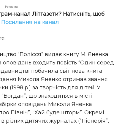
Реклама
грам-канал Літгазети? Натисніть, щоб
!
Посилання на канал
тя.
ицтво “Полісся” видає книгу М. Яненка
рім оповідань входить повість “Один серед
 видавництві побачила світ нова книга
 видання Микола Яненко отримав звання
ки (1998 р.) за творчість для дітей. У
“Богдан”, що знаходиться в місті
 збірки оповідань Миколи Яненка
 про Північ”, “Хай буде шторм”. Окремі
 різних дитячих журналах (“Піонерія”,