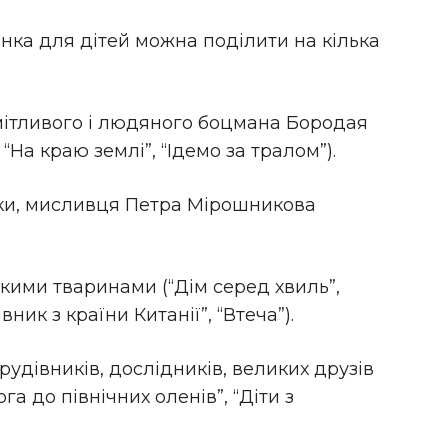
ка для дітей можна поділити на кілька
мітливого і людяного боцмана Бородая
“На краю землі”, “Ідемо за тралом”).
уки, мисливця Петра Мірошникова
кими тваринами (“Дім серед хвиль”,
ник з країни Китанії”, “Втеча”).
рудівників, дослідників, великих друзів
га до північних оленів”, “Діти з