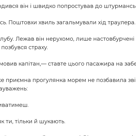
одився він і швидко попростував до штурманськ
сь. Поштовхи хвиль загальмували хід траулера.
лубу. Лежав він нерухомо, лише настовбурчені
позбувся страху.
овив капітан,— ставте цього пасажира на заб
же приємна прогулянка морем не позбавила звірк
ауважень:
ливатимеш.
к ти, тільки й шукають.