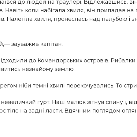
ївся до людей на траулері. Відлежавшись, він
. Навіть коли набігала хвиля, він припадав на п
 Налетіла хвиля, пронеслась над палубою і зник
,— зауважив капітан.
підходили до Командорських островів. Рибалки
дивитись незнайому землю.
ерегом ніби темні хвилі перекочувались. То стр
й невеличкий гурт. Наш малюк зігнув спину і,
є тіло на задні ласти. Вдячним поглядом огля