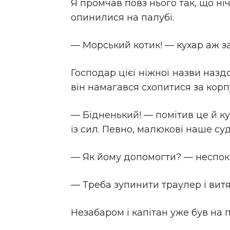
Я промчав повз нього так, що ніч
опинилися на палубі.
— Морський котик! — кухар аж за
Господар цієї ніжної назви назд
він намагався схопитися за корп
— Бідненький! — помітив це й к
із сил. Певно, малюкові наше су
— Як йому допомогти? — неспок
— Треба зупинити траулер і витяг
Незабаром і капітан уже був на п