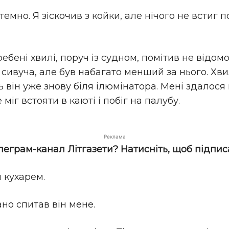
 темно. Я зіскочив з койки, але нічого не встиг 
ебені хвилі, поруч із судном, помітив не відомо
 сивуча, але був набагато менший за нього. Хвил
 він уже знову біля ілюмінатора. Мені здалося 
 міг встояти в каюті і побіг на палубу.
Реклама
елеграм-канал Літгазети? Натисніть, щоб підпис
м кухарем.
но спитав він мене.