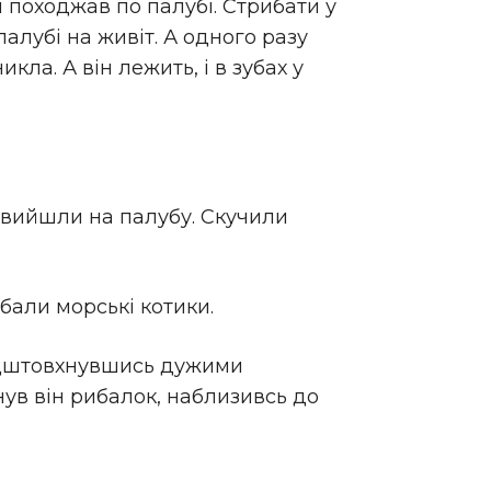
 походжав по палубі. Стрибати у
алубі на живіт. А одного разу
ла. А він лежить, і в зубах у
 вийшли на палубу. Скучили
ибали морські котики.
 відштовхнувшись дужими
нув він рибалок, наблизивсь до