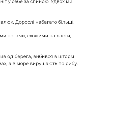
 ніг у себе за спиною. Удвох ми
малюк. Дорослі набагато більші.
німи ногами, схожими на ласти,
лив од берега, вибився в шторм
вах, а в море вирушають по рибу.