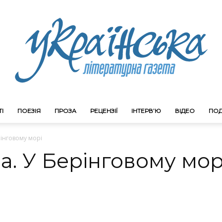
І
ПОЕЗІЯ
ПРОЗА
РЕЦЕНЗІЇ
ІНТЕРВ’Ю
ВІДЕО
ПОД
Litgazeta.com.ua
інговому морі
. У Берінговому мор