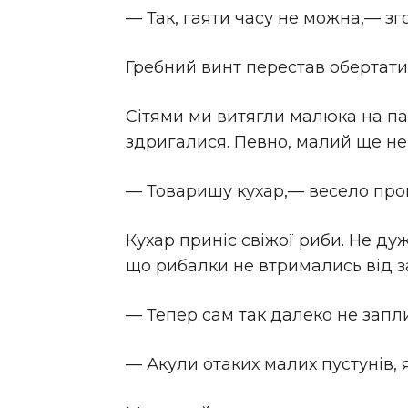
— Так, гаяти часу не можна,— зг
Гребний винт перестав обертати
Сітями ми витягли малюка на па
здригалися. Певно, малий ще не 
— Товаришу кухар,— весело пром
Кухар приніс свіжої риби. Не ду
що рибалки не втримались від з
— Тепер сам так далеко не зап
— Акули отаких малих пустунів, я