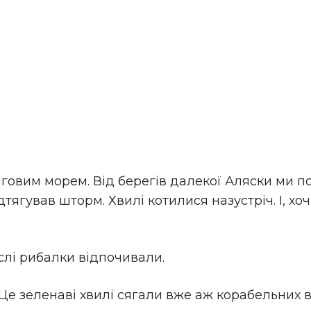
говим морем. Від берегів далекої Аляски ми п
дтягував шторм. Хвилі котилися назустріч. І, х
слі рибалки відпочивали.
 Це зеленаві хвилі сягали вже аж корабельних в