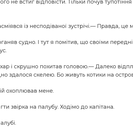
ого не встиг відповісти. Тільки почув тупотіння
сміявся із несподіваної зустрічі.— Правда, це 
оганяв судно. І тут я помітив, що своїми перед
ус.
ухар і скрушно похитав головою.— Далеко відп
дно здалося скелею. Бо живуть котики на остро
ій охоплював мене.
ти звірка на палубу. Ходімо до капітана.
алубі.