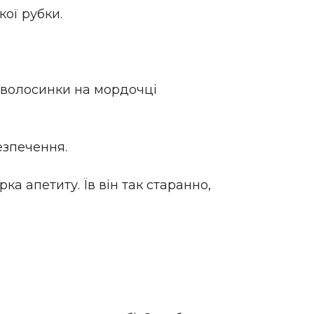
ої рубки.
 волосинки на мордочці
езпечення.
а апетиту. Їв він так старанно,