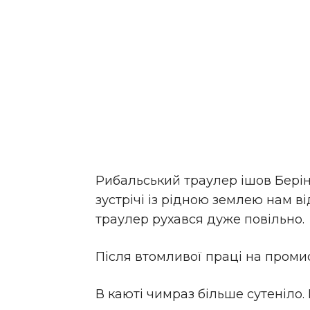
Рибальський траулер ішов Берін
зустрічі із рідною землею нам ві
траулер рухався дуже повільно.
Після втомливої праці на проми
В каюті чимраз більше сутеніло.