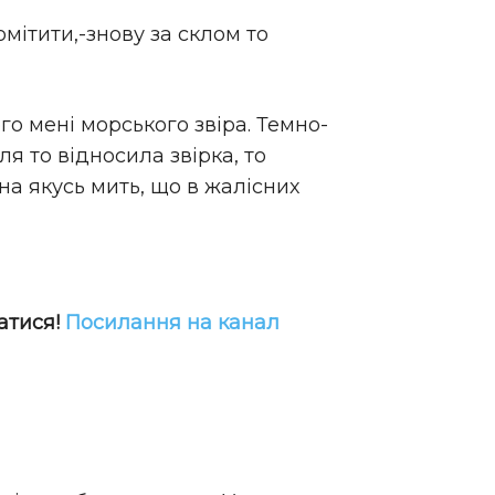
помітити,-знову за склом то
го мені морського звіра. Темно-
я то відносила звірка, то
на якусь мить, що в жалісних
атися!
Посилання на канал