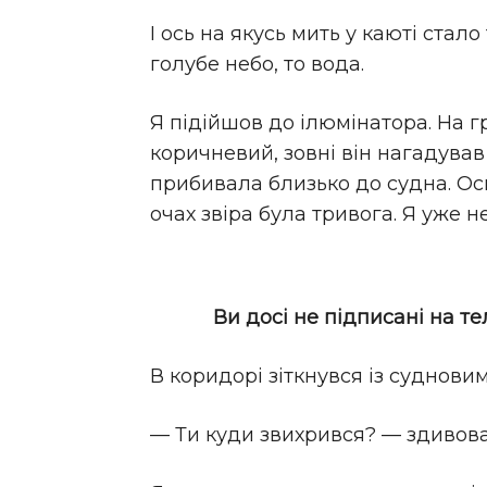
І ось на якусь мить у каюті стало
голубе небо, то вода.
Я підійшов до ілюмінатора. На гр
коричневий, зовні він нагадував
прибивала близько до судна. Ось
очах звіра була тривога. Я уже не
Ви досі не підписані на т
В коридорі зіткнувся із суднови
— Ти куди звихрився? — здивова