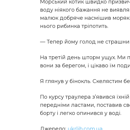
Морський котик швидко призвича
воду ніякого бажання не виявляв
малюк добряче насмішив моряків.
нього рибинка тріпотить.
— Тепер йому голод не страшний
На третій день шторм ущух. Ми 
вони за берегом, і цікаво їм по
Я глянув у бінокль. Скелястим б
По курсу траулера з’явився їхні
передніми ластами, поставив сво
борту і легко опинився у воді.
Джерело:
ukrlib.com.ua