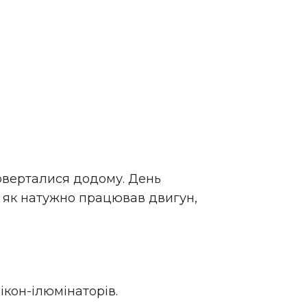
оверталися додому. День
оч як натужно працював двигун,
ікон-ілюмінаторів.