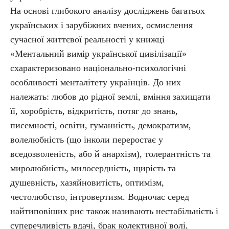
На основі глибокого аналізу досліджень багатьох
українських і зарубіжних вчених, осмислення
сучасної життєвої реальності у книжці
«Ментальний вимір української цивілізації»
схарактеризовано національно-психологічні
особливості менталітету українців. До них
належать: любов до рідної землі, вміння захищати
її, хоробрість, відкритість, потяг до знань,
писемності, освіти, гуманність, демократизм,
волелюбність (що інколи переростає у
вседозволеність, або й анархізм), толерантність та
миролюбність, милосердність, щирість та
душевність, хазяйновитість, оптимізм,
честолюбство, інтровертизм. Водночас серед
найтиповіших рис також називають нестабільність і
суперечливість вдачі, брак колективної волі,