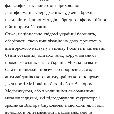
фальсифікації, відвертої і прихованої
дезінформації, упереджених суджень, брехні,
наклепів та інших методів гібридно-інформаційної
війни проти України.
Отже, національно свідомі українці боронять,
оберігають свою цивілізацію на двох фронтах: а)
від ворожого наступу і впливу Росії та її сателітів;
б) від совкових, олігархічних, корумпованих і
промосковських сил в Україні. Можна назвати
багато прикладів повзучого проросійського,
антимайданівського, антиукраїнського напряму
діяльності ЗМІ, які пов’язані або з Віктором
Медведчуком, або з колишніми аморальними
можновладцями, які підгодовували узурпатора і
зрадника Віктора Януковича, а сьогодні, як і тоді,
володіють телевізійними і радіоканалами та