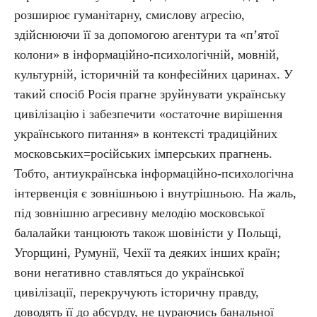
розширює гуманітарну, смислову агресію,
здійснюючи її за допомогою агентури та «п’ятої
колони» в інформаційно-психологічній, мовній,
культурній, історичній та конфесійних царинах. У
такий спосіб Росія прагне зруйнувати українську
цивілізацію і забезпечити «остаточне вирішення
українського питання» в контексті традиційних
московсь­ких=ро­сій­ських імперських прагнень.
Тобто, антиукраїнська інформаційно-психологічна
інтервенція є зовнішньою і внутрішньою. На жаль,
під зовнішню агресивну мелодію московської
балалайки танцюють також шовіністи у Польщі,
Угорщині, Румунії, Чехії та деяких інших країн;
вони негативно ставляться до української
цивілізації, перекручують історичну правду,
доводять її до абсурду, не цураючись банальної