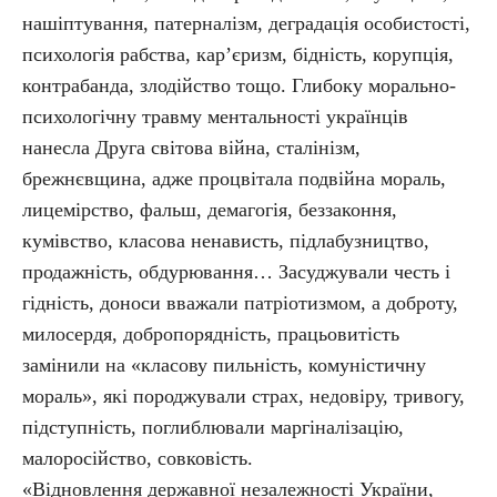
нашіптування, патерналізм, деградація особистості,
психологія рабства, кар’єризм, бідність, корупція,
контрабанда, злодійство тощо. Глибоку морально-
психологічну травму ментальності українців
нанесла Друга світова війна, сталінізм,
брежнєвщина, адже процвітала подвійна мораль,
лицемірство, фальш, демагогія, беззаконня,
кумівство, класова ненависть, підлабузництво,
продажність, обдурювання… Засуджували честь і
гідність, доноси вважали патріотизмом, а доброту,
милосердя, добропорядність, працьовитість
замінили на «класову пильність, комуністичну
мораль», які породжували страх, недовіру, тривогу,
підступність, поглиблювали маргіналізацію,
малоросійство, совковість.
«Відновлення державної незалежності України,