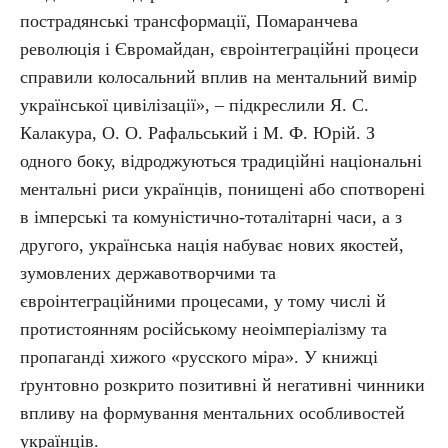
пострадянські трансформації, Помаранчева
революція і Євромайдан, євроінтеграційні процеси
справили колосальний вплив на ментальний вимір
української цивілізації», – підкреслили Я. С.
Калакура, О. О. Рафальський і М. Ф. Юрій. З
одного боку, відроджуються традиційні національні
ментальні риси українців, понищені або спотворені
в імперські та комуністично-тоталітарні часи, а з
другого, українська нація набуває нових якостей,
зумовлених державотворчими та
євроінтеграційними процесами, у тому числі й
протистоянням російському неоімперіалізму та
пропаганді хижого «русского міра». У книжці
ґрунтовно розкрито позитивні й негативні чинники
впливу на формування ментальних особливостей
українців.