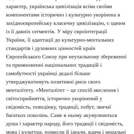
характер, українська цивілізація всіма своїми
компонентами історично і культурно укорінена в
західноєвропейську класичну цивілізацію, є одним
із її давніх сегментів. У міру євроінтеграції
України, її адаптації до культурно-ментальних
стандартів і духовних цінностей країн
Європейського Союзу при неухильному збереженні
та примноженні національних традицій і
самобутності українці дедалі більше
утверджуватимуть позитивні риси свого
менталітету. «Менталітет – це спосіб мислення і
світосприйняття, історично укорінений у
свідомість, поведінку, традиції, побут, звичаї
багатьох поколінь. Саме в ньому акумулюються
душа і характер народу, його традиції і свідомість,
мова і культура, помисли й ідеали, вдача і моральні