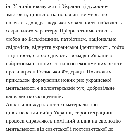
ін. У нинішньому житті України ці духовно-
змістовні, ціннісно-національні почуття, що
належать до ядра людської моральності, набувають
сакрального характеру. Пріоритетними стають
любов до Батьківщини, патріотизм, національна
свідомість, відчуття української ідентичності, тобто
ті цінності, які об’єднують громадян України з
найрізноманітніших соціально-економічних верств
проти агресії Російської Федерації. Показовим
прикладом формування нових рис української
ментальності є волонтерський рух, добровільне
капеланство священиків.
Аналітичні журналістські матеріали про
цивілізований вибір України, євроінтеграційні
процеси справляють помітний вплив на еволюцію
ментальності від совєтської і постсовєтської до