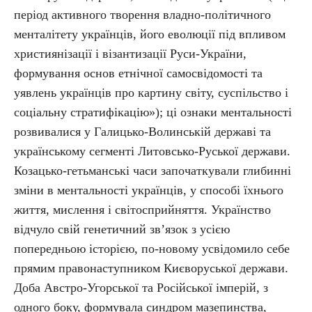
період активного творення владно-політичного
менталітету українців, його еволюції під впливом
християнізації і візантизації Руси-України,
формування основ етнічної самосвідомості та
уявлень українців про картину світу, суспільство і
соціальну стратифікацію»); ці ознаки ментальності
розвивалися у Галицько-Волинській державі та
українському сегменті Литовсько-Руської держави.
Козацько-гетьманські часи започаткували глибинні
зміни в ментальності українців, у способі їхнього
життя, мислення і світосприйняття. Українство
відчуло свій генетичний зв’язок з усією
попередньою історією, по-новому усвідомило себе
прямим правонаступником Києворуської держави.
Доба Австро-Угорської та Російської імперій, з
одного боку, формувала синдром мазепинства,