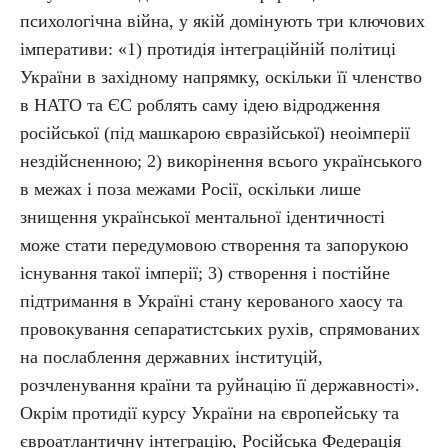
психологічна війна, у якій домінують три ключових
імперативи: «1) протидія інтеграційній політиці
України в західному напрямку, оскільки її членство
в НАТО та ЄС роблять саму ідею відродження
російської (під машкарою євразійської) неоімперії
нездійсненною; 2) викорінення всього українського
в межах і поза межами Росії, оскільки лише
знищення української ментальної ідентичності
може стати передумовою створення та запорукою
існування такої імперії; 3) створення і постійне
підтримання в Україні стану керованого хаосу та
провокування сепаратистських рухів, спрямованих
на послаблення державних інституцій,
розчленування країни та руйнацію її державності».
Окрім протидії курсу України на європейську та
євроатлантичну інтеграцію, Російська Федерація