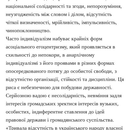
національної солідарності та згоди, непорозуміння,
неузгодженість між словом і ділом, відсутність
чіткої визначеності, мрійливість, імпульсивність,
чинопоклонництво.
Часто індивідуалізм набуває крайніх форм
асоціального егоцентризму, який проявляється в
схильності до непокори, в анархічному
індивідуалізмі з його проявами в різних формах
опосередкованого потягу до особистої свободи, з
відсутністю організації, стійкості та дисципліни. Ця
риса є небезпечною для побудови державності.
Серйозною вадою є несолідарність, невміння задля
інтересів громадських зректися інтересів вузьких,
особистих, індиферентне ставлення до ідей
правової держави і громадянського суспільства.
«Тривала відсутність в українського народу власної