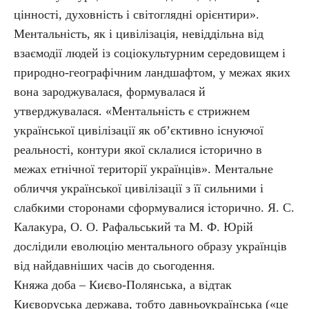
цінності, духовність і світоглядні орієнтири».
Ментальність, як і цивілізація, невіддільна від
взаємодії людей із соціокультурним середовищем і
природно-географічним ландшафтом, у межах яких
вона зароджувалася, формувалася й
утверджувалася. «Ментальність є стрижнем
української цивілізації як об’єктивно існуючої
реальності, контури якої склалися історично в
межах етнічної території українців». Ментальне
обличчя української цивілізації з її сильними і
слабкими сторонами сформувалися історично. Я. С.
Калакура, О. О. Рафальський та М. Ф. Юрій
дослідили еволюцію ментального образу українців
від найдавніших часів до сьогодення.
Княжа доба – Києво-Полянська, а відтак
Києворуська держава, тобто давньоукраїнська («це