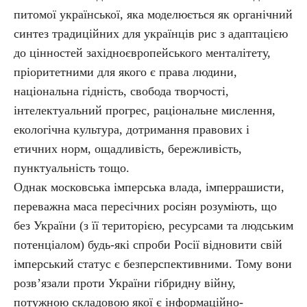
питомої української, яка моделюється як органічний
синтез традиційних для українців рис з адаптацією
до цінностей західноєвропейського менталітету,
пріоритетними для якого є права людини,
національна гідність, свобода творчості,
інтелектуальний прогрес, раціональне мислення,
екологічна культура, дотримання правових і
етичних норм, ощадливість, бережливість,
пунктуальність тощо.
Однак московська імперська влада, імперрашисти,
переважна маса пересічних росіян розуміють, що
без України (з її територією, ресурсами та людським
потенціалом) будь-які спроби Росії відновити свій
імперський статус є безперспективними. Тому вони
розв’язали проти України гібридну війну,
потужною складовою якої є інформаційно-