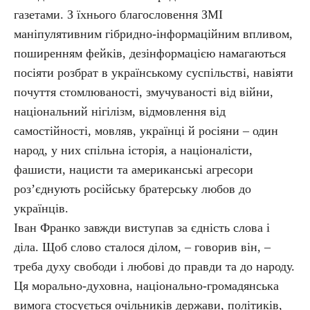
газетами. З їхнього благословення ЗМІ
маніпулятивним гібридно-інформаційним впливом,
поширенням фейків, дезінформацією намагаються
посіяти розбрат в українському суспільстві, навіяти
почуття стомлюваності, змучуваності від війни,
національний нігілізм, відмовлення від
самостійності, мовляв, українці й росіяни – один
народ, у них спільна історія, а націоналісти,
фашисти, нацисти та американські агресори
роз’єднують російську братерську любов до
українців.
Іван Франко завжди виступав за єдність слова і
діла. Щоб слово сталося ділом, – говорив він, –
треба духу свободи і любові до правди та до народу.
Ця морально-духовна, національно-громадянська
вимога стосується очільників держави, політиків,