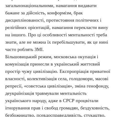
загальнонаціональними, намагання видавати
бажане за дійсність, конформізм, брак
дисциплінованості, протистояння політичних і
релігійних орієнтацій, намагання перекласти вину
на іншого. Про ці особливості ментальності треба
знати, але не можна їх перебільшувати, як це нині
часто роблять ЗМІ.
Більшовицький режим, московська окупація і
комунізація принесли в український життєвий
простір чужу цивілізацію. Експропріація приватної
власності, колективізація села, голодомори, масові
репресії, «совєтська цивілізація», зміна генофонду,
деукраїнізація травмували ментальність
українського народу, адже в СРСР процвітали
ігнорування прав і свобод громадян, бездуховність,
безбожництво, псевдосправедливість, стукацтво,