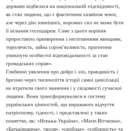
держави відбилася на національній підсвідомості,
як стан людини, що є фактичним хазяїном землі,
але через дію зовнішніх, ворожих сил не може бути
її вільним господарем. Саме з цього коріння
проростають примирення з негативними явищами,
терплячість, зайва сором’язливість, прагнення
уникнути особистої відповідальності за стан
громадських справ».
Глибинні уявлення про добро і зло, правдивість і
брехню через тисячоліття історії самої цивілізації
не втратили свого значення і у свідомості сучасної
людини. Вони трансформувалися в систему
українських цінностей, що виражають відчуття
патріотизму, гідності, і представлені у таких
поняттях, як: «Ненька-Україна», «Мати-Вітчизна»,
«Батьківщина», «воля», «свобода», «соборність» та