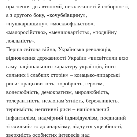
прагнення до автономії, незалежності й соборності,
а з другого боку, «кочубеївщину»,
«пушкарівщину», «москвофільство»,
«малоросійство», «меншовартість», «подвійну
лояльність».
Перша світова війна, Українська революція,
відновлення державності України «висвітлили всю
гаму національного характеру українців, його
сильних і слабких сторін» – козацько-лицарські
риси: працьовитість, хоробрість, героїзм,
волелюбність, демократизм, миролюбність,
толерантність, незлопам’ятність, бережливість,
терпимість; негативні риси – національний
інфантилізм, надмірний індивідуалізм, поєднаний
зі схильністю до анархізму, відчуття ущербності,
зверхність особистих інтересів над