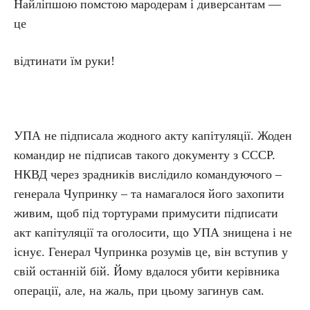
Найліпшою помстою мародерам і диверсантам —
це
відтинати їм руки!
УПА не підписала жодного акту капітуляції. Жоден
командир не підписав такого документу з СССР.
НКВД через зрадників вислідило командуючого –
генерала Чупринку – та намагалося його захопити
живим, щоб під тортурами примусити підписати
акт капітуляції та оголосити, що УПА знищена і не
існує. Генерал Чупринка розумів це, він вступив у
свій останній бій. Йому вдалося убити керівника
операції, але, на жаль, при цьому загинув сам.