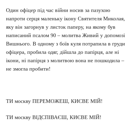
Один офіцер під час війни носив за пазухою
напроти серця маленьку ікону Святителя Миколая,
яку він загорнув у листок паперу, на якому був
написаний псалом 90 – молитва Живий у допомозі
Вишнього. В одному з боїв куля потрапила в груди
офіцера, пробила одяг, дійшла до папірця, але ні
ікони, ні папірця з молитвою вона не пошкодила –
не змогла пробити!
ТИ москву ПЕРЕМОЖЕШ, КИЄВЕ МІЙ!
ТИ москву ВІДСПІВАЄШ, КИЄВЕ МІЙ!