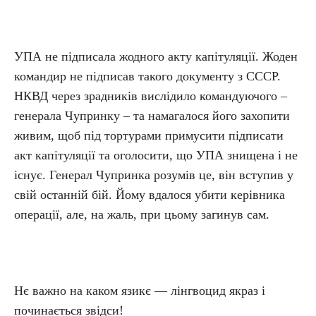
УПА не підписала жодного акту капітуляції. Жоден
командир не підписав такого документу з СССР.
НКВД через зрадників вислідило командуючого –
генерала Чупринку – та намагалося його захопити
живим, щоб під тортурами примусити підписати
акт капітуляції та оголосити, що УПА знищена і не
існує. Генерал Чупринка розумів це, він вступив у
свій останній бій. Йому вдалося убити керівника
операції, але, на жаль, при цьому загинув сам.
Нє важно на каком язикє — лінгвоцид якраз і
починається звідси!