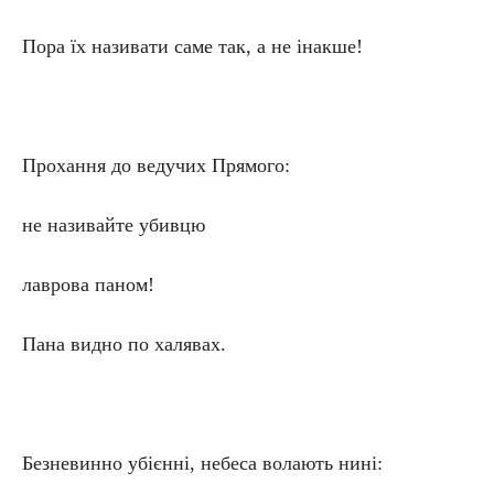
Пора їх називати саме так, а не інакше!
Прохання до ведучих Прямого:
не називайте убивцю
лаврова паном!
Пана видно по халявах.
Безневинно убієнні, небеса волають нині: