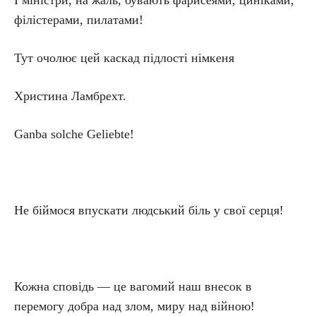
І міністри, на жаль, бувають фарисеями, циніками,
філістерами, пилатами!
Тут очолює цей каскад підлості німкеня
Христина Ламбрехт.
Ganba solche Geliebte!
Не біймося впускати людський біль у свої серця!
Кожна сповідь — це вагомий наш внесок в
перемогу добра над злом, миру над війною!