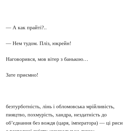
— А как прайті?..
— Нем тудом. Пліз, юкрейн!
Наговорився, мов вітер з банькою…
Зате приємно!
безтурботність, лінь і обломовська мрійливість,
пияцтво, похмурість, хандра, нездатність до
об’єднання без вождя (царя, імператора) — ці риси