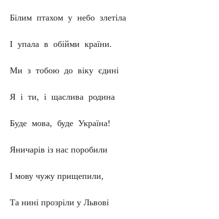
Білим птахом у небо злетіла
І упала в обійми країни.
Ми з тобою до віку єдині
Я і ти, і щаслива родина
Буде мова, буде Україна!
Яничарів із нас поробили
І мову чужу прищепили,
Та нині прозріли у Львові