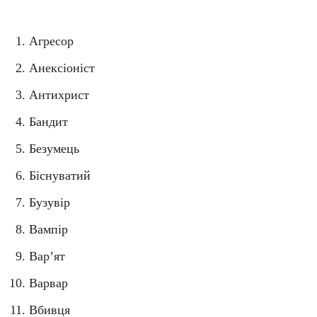
Агресор
Анексіоніст
Антихрист
Бандит
Безумець
Біснуватий
Бузувір
Вампір
Вар’ят
Варвар
Вбивця