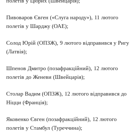
полетів у Цюрих (Швейцарія);
Пивоваров Євген («Слуга народу»), 11 лютого
полетів у Шарджу (ОАЕ);
Солод Юрій (ОПЗЖ), 9 лютого відправився у Ригу
(Латвія);
Шпенов Дмитро (позафракційний), 12 лютого
полетів до Женеви (Швейцарія);
Столар Вадим (ОПЗЖ), 12 лютого відправився до
Ніцци (Франція);
Яковенко Євген (позафракційний), 12 лютого
полетів у Стамбул (Туреччина);