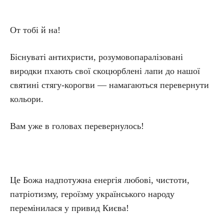
От тобі й на!
Біснуваті антихристи, розумовопаралізовані
виродки пхають свої скоцюрблені лапи до нашої
святині стягу-корогви — намагаються перевернути
кольори.
Вам уже в головах перевернулось!
Це Божа надпотужна енергія любові, чистоти,
патріотизму, героїзму українського народу
перемінилася у привид Києва!