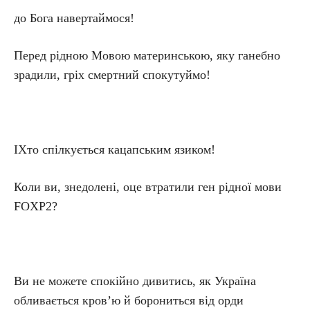
до Бога навертаймося!
Перед рідною Мовою материнською, яку ганебно
зрадили, гріх смертний спокутуймо!
ІХто спілкується кацапським язиком!
Коли ви, знедолені, оце втратили ген рідної мови
FOXP2?
Ви не можете спокійно дивитись, як Україна
обливається кров’ю й борониться від орди