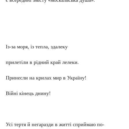
є всередині змісту «москальська душа».
Із-за моря, із тепла, здалеку
прилетіли в рідний край лелеки.
Принесли на крилах мир в Україну!
Війні кінець днину!
Усі тертя й негаразди в житті сприймаю по-