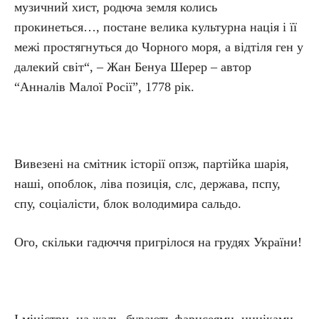
музичний хист, родюча земля колись
прокинеться…, постане велика культурна нація і її
межі простягнуться до Чорного моря, а відтіля ген у
далекий світ“, – Жан Бенуа Шерер – автор
“Анналів Малої Росії”, 1778 рік.
Вивезені на смітник історії опзж, партійка шарія,
наші, опоблок, ліва позиція, слс, держава, пспу,
спу, соціалісти, блок володимира сальдо.
Ого, скільки гадюччя пригрілося на грудях України!