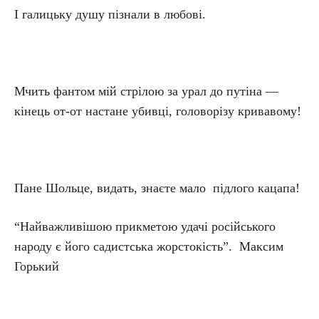
І галицьку душу пізнали в любові.
Мчить фантом мій стрілою за урал до путіна —
кінець от-от настане убивці, головорізу кривавому!
Пане Шольце, видать, знаєте мало підлого кацапа!
“Найважливішою прикметою удачі російського
народу є його садистська жорстокість”. Максим
Горький