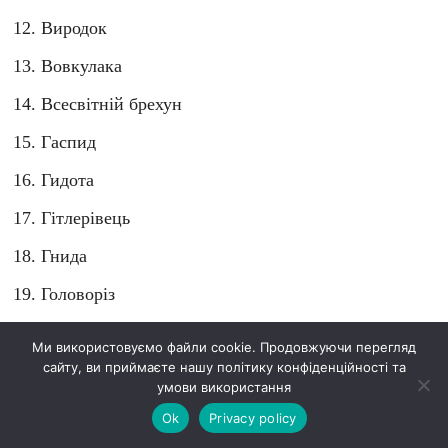
Виродок
Вовкулака
Всесвітній брехун
Гаспид
Гидота
Гітлерівець
Гнида
Головоріз
Грабіжник
Ми використовуємо файли cookie. Продовжуючи перегляд
сайту, ви приймаєте нашу політику конфіденційності та
Дебіл
умови використання
Демон
Ok
Privacy policy
Диявол