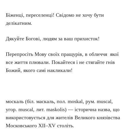
Біженці, переселенці! Свідомо не хочу бути
делікатним.
Дякуйте Богові, людям за ваш прихисток!
Перепросіть Мову своїх пращурів, в обличчя якої
все життя плювали. Покайтеся і не стягайте гнів
Божий, якого самі накликали!
москаль (біл. маскаль, пол. moskal, рум. muscal,
угор. muscal, лит. maskolis) — історична назва, що
використовується для жителів Великого князівства
Московського XII–XV століть.