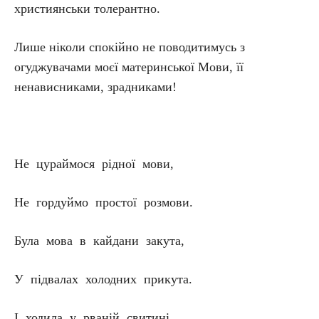
християнськи толерантно.
Лише ніколи спокійно не поводитимусь з
огуджувачами моєї материнської Мови, її
ненависниками, зрадниками!
Не цураймося рідної мови,
Не гордуймо простої розмови.
Була мова в кайдани закута,
У підвалах холодних прикута.
І ходила у рваній свитині,