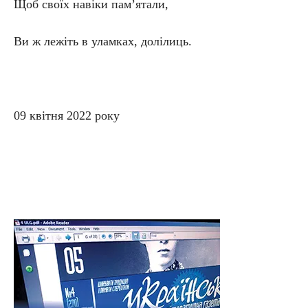
Щоб своїх навіки пам’ятали,
Ви ж лежіть в уламках, долілиць.
09 квітня
2022
року