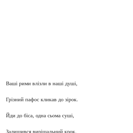
Ваші рими влізли в наші душі,
Грізний пафос кликав до зірок.
Йди до біса, одна сьома суші,
Залишився вирішальний крок.