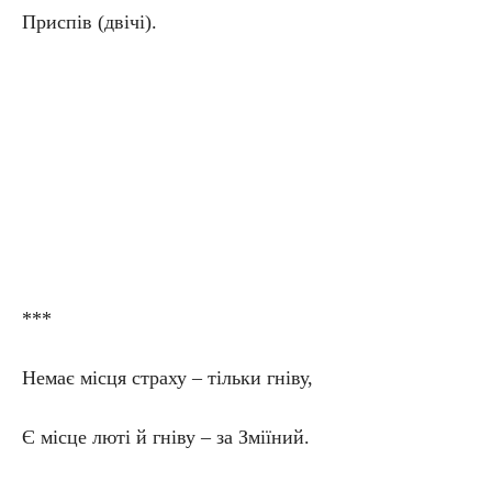
Приспів (двічі).
***
Немає місця страху – тільки гніву,
Є місце люті й гніву – за Зміїний.