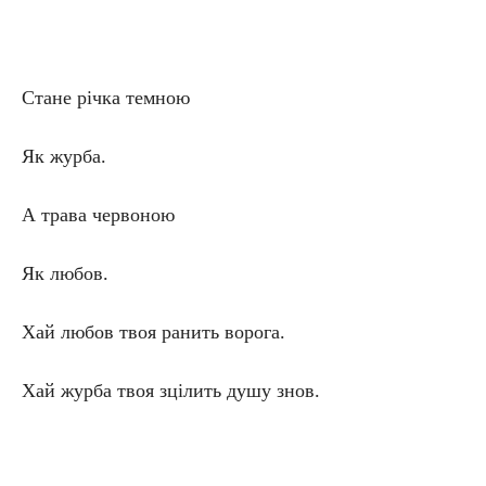
Стане річка темною
Як журба.
А трава червоною
Як любов.
Хай любов твоя ранить ворога.
Хай журба твоя зцілить душу знов.