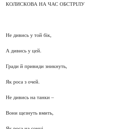
КОЛИСКОВА НА ЧАС ОБСТРІЛУ
Не дивись у той бік,
А дивись у цей.
Гради й привиди зникнуть,
Як роса з очей.
Не дивись на танки –
Вони щезнуть вмить,
Як роса на сонці.