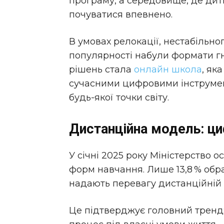
програму, а середовище, де дит
почуватися впевнено.
В умовах релокації, нестабільног
популярності набули формати гн
рішень стала
онлайн школа
, як
сучасними цифровими інструмен
будь-якої точки світу.
Дистанційна модель: ци
У січні 2025 року Міністерство 
форм навчання. Лише 13,8 % обр
надають перевагу дистанційній 
Це підтверджує головний тренд: