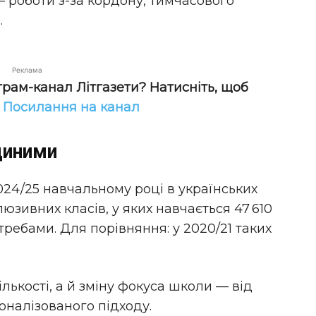
— роботи з-за кордону, тимчасового
.
Реклама
грам-канал Літгазети? Натисніть, щоб
!
Посилання на канал
диними
24/25 навчальному році в українських
юзивних класів, у яких навчається 47 610
требами. Для порівняння: у 2020/21 таких
лькості, а й зміну фокуса школи — від
оналізованого підходу.