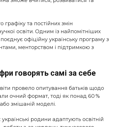
ина зможе вчитися, розвиватися та
о графіку та постійних змін
учкої освіти. Одним із найпомітніших
а поєднує офіційну українську програму з
тами, менторством і підтримкою з
фри говорять самі за себе
освіти провело опитування батьків щодо
али очний формат, тоді як понад 60 %
або змішаній моделі.
 українські родини адаптують освітній