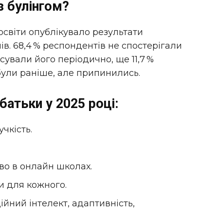
з булінгом?
 освіти опублікувало результати
в. 68,4 % респондентів не спостерігали
іксували його періодично, ще 11,7 %
були раніше, але припинились.
батьки у 2025 році:
чкість.
иво в онлайн школах.
ти для кожного.
ційний інтелект, адаптивність,