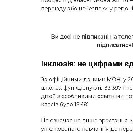
процес під власні умови життя 
переїзду або небезпеки у регіоні
Ви досі не підписані на теле
підписатися
Інклюзія: не цифрами є
За офіційними даними МОН, у 20
школах функціонують 33 397 інкл
дітей з особливими освітніми по
класів було 18 681.
Це означає не лише зростання кі
уніфікованого навчання до перс