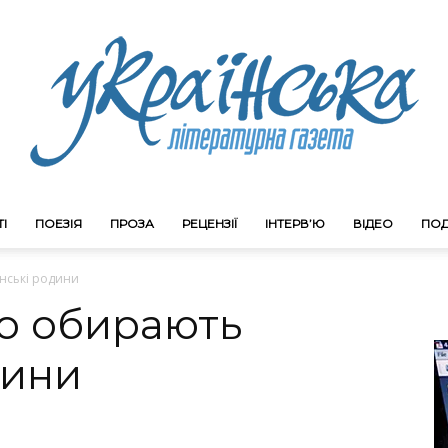
І
ПОЕЗІЯ
ПРОЗА
РЕЦЕНЗІЇ
ІНТЕРВ’Ю
ВІДЕО
ПОД
Litgazeta.com.ua
їнські родини
що обирають
дини