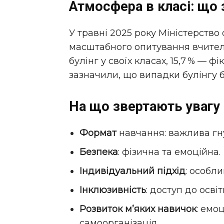
Атмосфера в класі: що 
У травні 2025 року Міністерство
масштабного опитування вчителі
булінг у своїх класах, 15,7 % — ф
зазначили, що випадки булінгу 
На що звертають увагу 
Формат
навчання: важлива гну
Безпека
: фізична та емоційна.
Індивідуальний підхід
: особл
Інклюзивність
: доступ до осві
Розвиток м’яких навичок
: емо
самоорганізація.