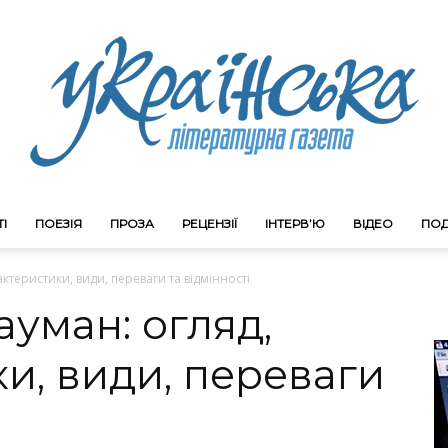
І
ПОЕЗІЯ
ПРОЗА
РЕЦЕНЗІЇ
ІНТЕРВ’Ю
ВІДЕО
ПОД
Litgazeta.com.ua
ктеристики, види, переваги та відмінності
уман: огляд,
и, види, переваги