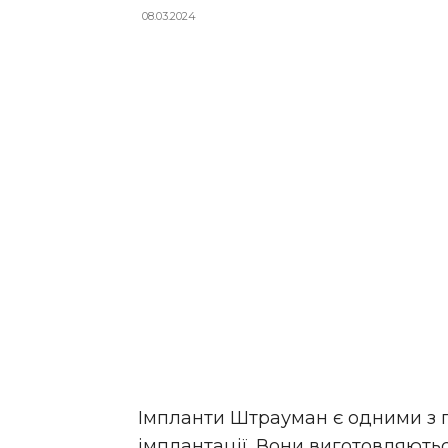
08.03.2024
Імпланти Штрауман є одними з пр
імплантації. Вони виготовляют