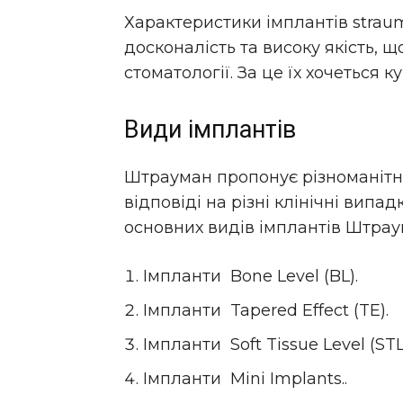
Характеристики імплантів straum
досконалість та високу якість, щ
стоматології. За це їх хочеться к
Види імплантів
Штрауман пропонує різноманітні
відповіді на різні клінічні випад
основних видів імплантів Штра
Імпланти Bone Level (BL).
Імпланти Tapered Effect (TE).
Імпланти Soft Tissue Level (STL
Імпланти Mini Implants..