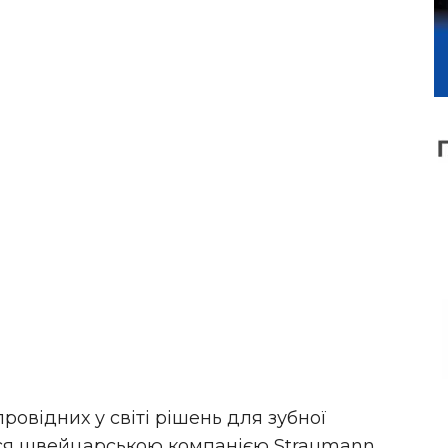
овідних у світі рішень для зубної
ься швейцарською компанією Straumann,