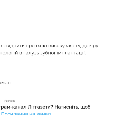
 свідчить про їхню високу якість, довіру
логій в галузь зубної імплантації.
уман:
Реклама
грам-канал Літгазети? Натисніть, щоб
!
Посилання на канал