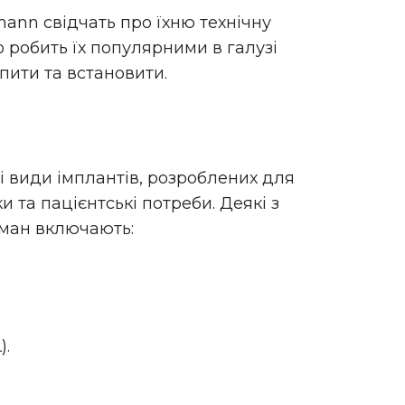
ann свідчать про їхню технічну
о робить їх популярними в галузі
упити та встановити.
 види імплантів, розроблених для
ки та пацієнтські потреби. Деякі з
уман включають:
).