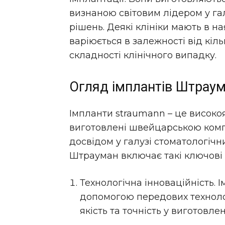
визнаною світовим лідером у гал
рішень. Деякі клініки мають в н
варіюється в залежності від кіл
складності клінічного випадку.
Огляд імплантів Штрау
Імпланти straumann – це високояк
виготовлені швейцарською комп
досвідом у галузі стоматологічн
Штрауман включає такі ключові 
Технологічна інноваційність.
допомогою передових техноло
якість та точність у виготовлен