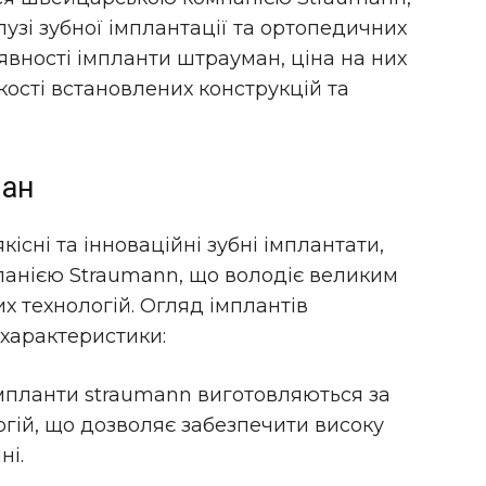
узі зубної імплантації та ортопедичних
аявності імпланти штрауман, ціна на них
ькості встановлених конструкцій та
ман
існі та інноваційні зубні імплантати,
анією Straumann, що володіє великим
их технологій. Огляд імплантів
характеристики:
 Імпланти straumann виготовляються за
гій, що дозволяє забезпечити високу
ні.