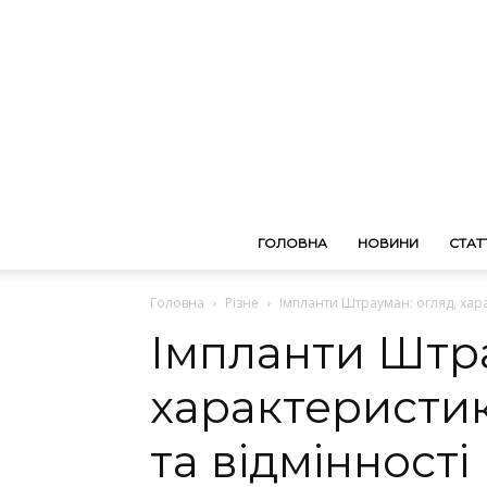
ГОЛОВНА
НОВИНИ
СТАТТ
Головна
Різне
Імпланти Штрауман: огляд, хара
Імпланти Штра
характеристик
та відмінності