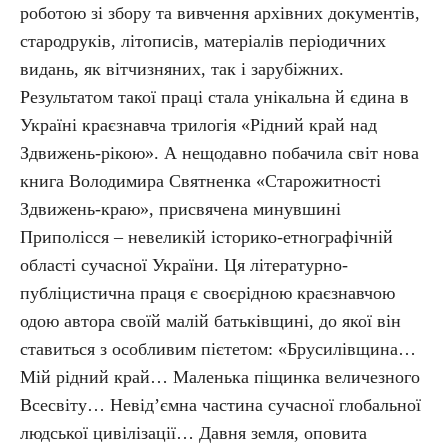
роботою зі збору та вивчення архівних документів,
стародруків, літописів, матеріалів періодичних
видань, як вітчизняних, так і зарубіжних.
Результатом такої праці стала унікальна й єдина в
Україні краєзнавча трилогія «Рідний край над
Здвижень-рікою». А нещодавно побачила світ нова
книга Володимира Святненка «Старожитності
Здвижень-краю», присвячена минувшині
Приполісся – невеликій історико-етнографічній
області сучасної України. Ця літературно-
публіцистична праця є своєрідною краєзнавчою
одою автора своїй малій батьківщині, до якої він
ставиться з особливим пієтетом: «Брусилівщина…
Мій рідний край… Маленька піщинка величезного
Всесвіту… Невід’ємна частина сучасної глобальної
людської цивілізації… Давня земля, оповита