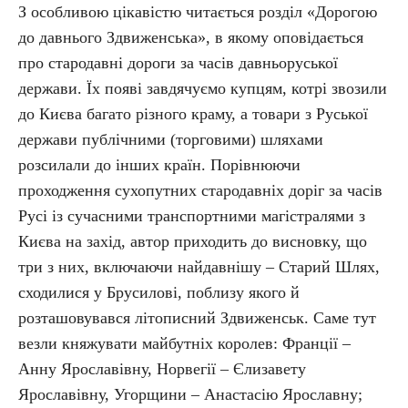
З особливою цікавістю читається розділ «Дорогою
до давнього Здвиженська», в якому оповідається
про стародавні дороги за часів давньоруської
держави. Їх появі завдячуємо купцям, котрі звозили
до Києва багато різного краму, а товари з Руської
держави публічними (торговими) шляхами
розсилали до інших країн. Порівнюючи
проходження сухопутних стародавніх доріг за часів
Русі із сучасними транспортними магістралями з
Києва на захід, автор приходить до висновку, що
три з них, включаючи найдавнішу – Старий Шлях,
сходилися у Брусилові, поблизу якого й
розташовувався літописний Здвиженськ. Саме тут
везли княжувати майбутніх королев: Франції –
Анну Ярославівну, Норвегії – Єлизавету
Ярославівну, Угорщини – Анастасію Ярославну;