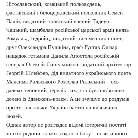
Нітославський, козацький полководець,
фастівський і білоцерківський полковник Семен
Палій, видатний польський вчений Тадеуш
Чацький, шамбелян російської царської армії князь
Ромуальд Гедройц, видатний письменник і поет,
друг Олександра Пушкіна, граф Густав Олізар,
нащадок гетьмана Данила Апостола російській
генерал Олексій Синельников, видатний архітектор
Георгій Шлейфер, дід видатного українського поета
Максима Рильського Розеслав Рильський – ось
далеко неповний перелік тих, хто був пов’язаних
долею із Здвижень-краєм. А це змушує до роздумів
про те, наскільки Україна багата на визначних
людей.
Однак автор не розглядає відомі історичні постаті
та їхні родини тільки з одного боку – позитивного