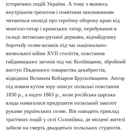
історичних подій України. А тому з якимось
внутрішнім трепетом і помітним хвилюванням
читаються оповіді про героїчну оборону краю від
монголо-татар і кримських татар, перебування в
складі литовсько-руської держави, відчайдушну
боротьбу селян-козаків під час національно-
визвольної війни XVII століття, повстання
гайдамацьких загонів під час Коліївщини, збройний
виступ Південного товариства декабристів,
відвідини Великим Кобзарем Брусилівщини. Автор
під новим кутом зору описує польські повстання
1830 р., а надто 1863 р., коли російська царська
влада намагалася придушити польський заколот
руками українських селян. Він наводить приклад
трагічних подій у селі Соловіївка, де місцеві жителі
забили на смерть двадцятьох польських студентів.