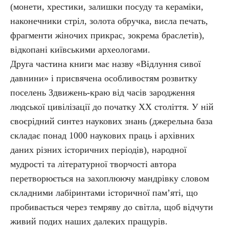
(монети, хрестики, залишки посуду та кераміки,
наконечники стріл, золота обручка, висла печать,
фрагменти жіночих прикрас, зокрема браслетів),
відкопані київськими археологами.
Друга частина книги має назву «Відлуння сивої
давнини» і присвячена особливостям розвитку
поселень Здвижень-краю від часів зародження
людської цивілізації до початку XX століття. У ній
своєрідний синтез наукових знань (джерельна база
складає понад 1000 наукових праць і архівних
даних різних історичних періодів), народної
мудрості та літературної творчості автора
перетворюється на захоплюючу мандрівку словом
складними лабіринтами історичної пам’яті, що
пробивається через темряву до світла, щоб відчути
живий подих наших далеких пращурів.