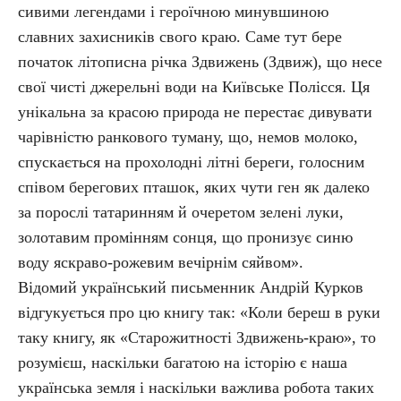
сивими легендами і героїчною минувшиною
славних захисників свого краю. Саме тут бере
початок літописна річка Здвижень (Здвиж), що несе
свої чисті джерельні води на Київське Полісся. Ця
унікальна за красою природа не перестає дивувати
чарівністю ранкового туману, що, немов молоко,
спускається на прохолодні літні береги, голосним
співом берегових пташок, яких чути ген як далеко
за порослі татаринням й очеретом зелені луки,
золотавим промінням сонця, що пронизує синю
воду яскраво-рожевим вечірнім сяйвом».
Відомий український письменник Андрій Курков
відгукується про цю книгу так: «Коли береш в руки
таку книгу, як «Старожитності Здвижень-краю», то
розумієш, наскільки багатою на історію є наша
українська земля і наскільки важлива робота таких