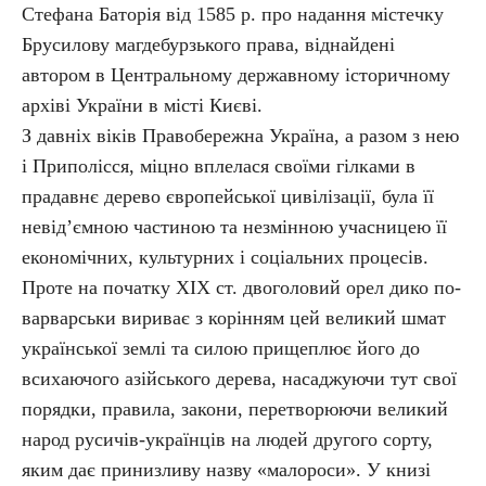
Стефана Баторія від 1585 р. про надання містечку
Брусилову магдебурзького права, віднайдені
автором в Центральному державному історичному
архіві України в місті Києві.
З давніх віків Правобережна Україна, а разом з нею
і Приполісся, міцно вплелася своїми гілками в
прадавнє дерево європейської цивілізації, була її
невід’ємною частиною та незмінною учасницею її
економічних, культурних і соціальних процесів.
Проте на початку XIX ст. двоголовий орел дико по-
варварськи вириває з корінням цей великий шмат
української землі та силою прищеплює його до
всихаючого азійського дерева, насаджуючи тут свої
порядки, правила, закони, перетворюючи великий
народ русичів-українців на людей другого сорту,
яким дає принизливу назву «малороси». У книзі