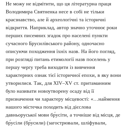
Не можу не відмітити, що ця літературна праця
Володимира Святненка несе в собі не тільки
краєзнавство, але й археологічні та історичні
відкриття. Наприклад, автор значно уточнює роки
перших писемних згадок про населені пункти
сучасного Брусилівського району, одночасно
описуючи походження їхніх назв. На його погляд,
при розгляді питань етимології назв поселень у
першу чергу треба виходити із вивчення
характерних ознак тієї історичної епохи, в яку вони
утворилися. Так, для XIV–XV ст. притаманним
було називати новоутворену осаду від її
призначення чи характеру місцевості: «…наймення
нашого містечка походить від дієслова
давньоруської мови бр́усіти, а точніше від місця, де
бр́усіли (бр́усили) (загострювали, шліфували,