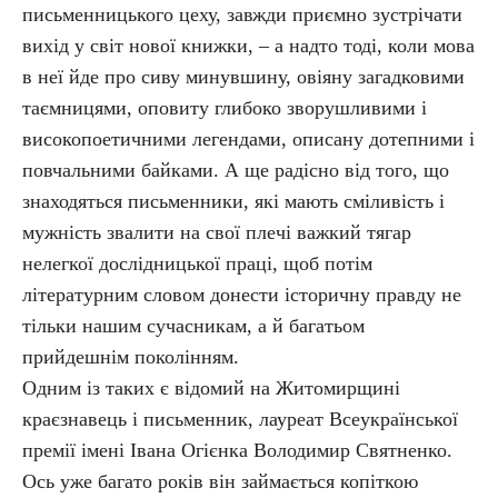
письменницького цеху, завжди приємно зустрічати
вихід у світ нової книжки, – а надто тоді, коли мова
в неї йде про сиву минувшину, овіяну загадковими
таємницями, оповиту глибоко зворушливими і
високопоетичними легендами, описану дотепними і
повчальними байками. А ще радісно від того, що
знаходяться письменники, які мають сміливість і
мужність звалити на свої плечі важкий тягар
нелегкої дослідницької праці, щоб потім
літературним словом донести історичну правду не
тільки нашим сучасникам, а й багатьом
прийдешнім поколінням.
Одним із таких є відомий на Житомирщині
краєзнавець і письменник, лауреат Всеукраїнської
премії імені Івана Огієнка Володимир Святненко.
Ось уже багато років він займається копіткою