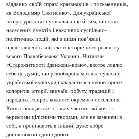
відданих своїй справі краєзнавців і письменників,
як Володимир Святненко». Для української
літератури книга унікальна ще й тим, що опис
населених пунктів і важливих суспільно-
політичних подій, які з ними пов’язані,
представлені в контексті історичного розвитку
всього Правобережжя України. Читаючи
«Старожитності Здвижень-краю», вкотре ловлю
себе на думці, що різнобарвна мозаїка сучасної
української культури складається з неповторних
колоритів історії, звичаїв, побуту, традицій і
народних говірок кожного окремого поселення.
Книга складається з трьох частин, які хоч і є
окремими цілісними творами, але не замкнені в
собі, а проникають в інший, дуже добре
доповнюючи один одного.