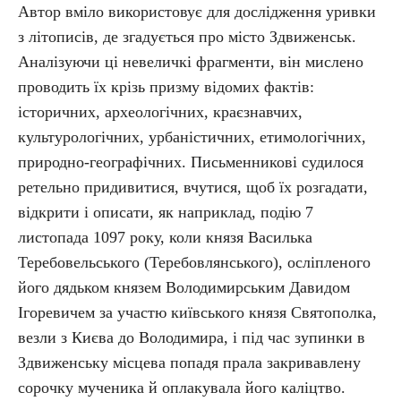
Автор вміло використовує для дослідження уривки
з літописів, де згадується про місто Здвиженськ.
Аналізуючи ці невеличкі фрагменти, він мислено
проводить їх крізь призму відомих фактів:
історичних, археологічних, краєзнавчих,
культурологічних, урбаністичних, етимологічних,
природно-географічних. Письменникові судилося
ретельно придивитися, вчутися, щоб їх розгадати,
відкрити і описати, як наприклад, подію 7
листопада 1097 року, коли князя Василька
Теребовельського (Теребовлянського), осліпленого
його дядьком князем Володимирським Давидом
Ігоревичем за участю київського князя Святополка,
везли з Києва до Володимира, i пiд час зупинки в
Здвиженську місцева попадя прала закривавлену
сорочку мученика й оплакувала його каліцтво.