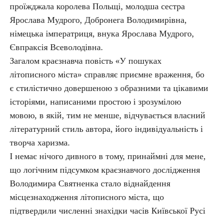
проїжджала королева Польщі, молодша сестра
Ярослава Мудрого, Добронега Володимирівна,
німецька імператриця, внука Ярослава Мудрого,
Євпраксія Всеволодівна.
Загалом краєзнавча повість «У пошуках
літописного міста» справляє приємне враження, бо
є стилістично довершеною з образними та цікавими
історіями, написаними простою і зрозумілою
мовою, в якій, тим не менше, відчувається власний
літературний стиль автора, його індивідуальність і
творча харизма.
І немає нічого дивного в тому, принаймні для мене,
що логічним підсумком краєзнавчого дослідження
Володимира Святненка стало віднайдення
місцезнаходження літописного міста, що
підтвердили численні знахідки часів Київської Русі