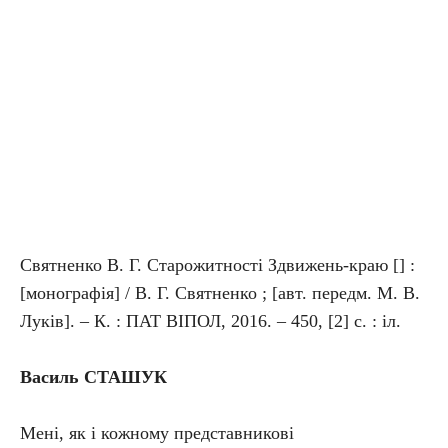
Святненко В. Г. Старожитності Здвижень-краю [] :
[монографія] / В. Г. Святненко ; [авт. передм. М. В.
Луків]. – К. : ПАТ ВІПОЛ, 2016. – 450, [2] с. : іл.
Василь СТАШУК
Мені, як і кожному представникові