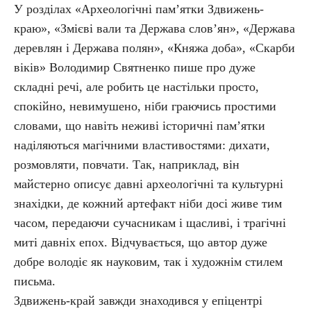
У розділах «Археологічні пам’ятки Здвижень-
краю», «Змієві вали та Держава слов’ян», «Держава
деревлян і Держава полян», «Княжа доба», «Скарби
віків» Володимир Святненко пише про дуже
складні речі, але робить це настільки просто,
спокійно, невимушено, ніби граючись простими
словами, що навіть неживі історичні пам’ятки
наділяються магічними властивостями: дихати,
розмовляти, повчати. Так, наприклад, він
майстерно описує давні археологічні та культурні
знахідки, де кожний артефакт ніби досі живе тим
часом, передаючи сучасникам і щасливі, і трагічні
миті давніх епох. Відчувається, що автор дуже
добре володіє як науковим, так і художнім стилем
письма.
Здвижень-край завжди знаходився у епіцентрі