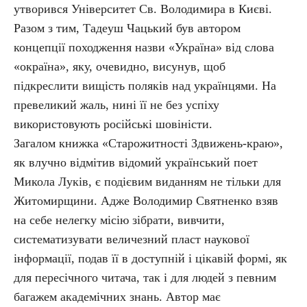
утворився Університет Св. Володимира в Києві.
Разом з тим, Тадеуш Чацький був автором
концепції походження назви «Україна» від слова
«окраїна», яку, очевидно, висунув, щоб
підкреслити вищість поляків над українцями. На
превеликий жаль, нині її не без успіху
використовують російські шовіністи.
Загалом книжка «Старожитності Здвижень-краю»,
як влучно відмітив відомий український поет
Микола Луків, є подієвим виданням не тільки для
Житомирщини. Адже Володимир Святненко взяв
на себе нелегку місію зібрати, вивчити,
систематизувати величезний пласт наукової
інформації, подав її в доступній і цікавій формі, як
для пересічного читача, так і для людей з певним
багажем академічних знань. Автор має