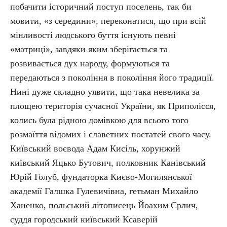
побачити історичний поступ поселень, так би
мовити, «з середини», переконатися, що при всій
мінливості людського буття існують певні
«матриці», завдяки яким зберігається та
розвивається дух народу, формуються та
передаються з покоління в покоління його традиції.
Нині дуже складно уявити, що така невелика за
площею територія сучасної України, як Приполісся,
колись була рідною домівкою для всього того
розмаїття відомих і славетних постатей свого часу.
Київський воєвода Адам Кисіль, хорунжий
київський Яцько Бутович, полковник Канівський
Юрій Голуб, фундаторка Києво-Могилянської
академії Галшка Гулевичівна, гетьман Михайло
Ханенко, польський літописець Йоахим Єрлич,
суддя городський київський Ксаверій