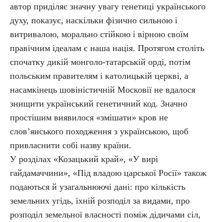
автор приділяє значну увагу генетиці українського
духу, показує, наскільки фізично сильною і
витривалою, морально стійкою і вірною своїм
правічним ідеалам є наша нація. Протягом століть
спочатку дикій монголо-татарській орді, потім
польським правителям і католицькій церкві, а
насамкінець шовіністичній Московії не вдалося
знищити український генетичний код. Значно
простішим виявилося «змішати» кров не
слов’янського походження з українською, щоб
привласнити собі назву країни.
У розділах «Козацький край», «У вирі
гайдамаччини», «Під владою царської Росії» також
подаються й узагальнюючі дані: про кількість
земельних угідь, їхній розподіл за видами, про
розподіл земельної власності поміж дідичами сіл,