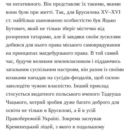
чи негативного. Він представляє їх такими, якими
вони були при житті. Так, для Брусилова XV–XVI
ст. найбільш шанованою особистістю був Яцько
Бутович, який не тільки зберіг містечко від
розорення татарами, але й завдяки своїм зусиллям
добився для нього права міського самоврядування
на принципах магдебурзького права. В той самий
час, будучи великим землевласником і піддаючись
загальним суспільним настроям, він разом із своїми
козаками нападав на сусідів-феодалів, щоб силою
заволодіти чужою власністю. Інший приклад
стосується видатного польського вченого Тадеуша
Чацького, котрий зробив дуже багато доброго для
освіти не тільки в Брусилові, а й в усій
Правобережній Україні. Зокрема заснував
Кременецький ліцей, з якого в подальшому