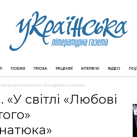
І
ПОЕЗІЯ
ПРОЗА
РЕЦЕНЗІЇ
ІНТЕРВ’Ю
ВІДЕО
ПОД
Litgazeta.com.ua
Любові променя золотого» Володимира Гнатюка»
 «У світлі «Любові
того»
натюка»