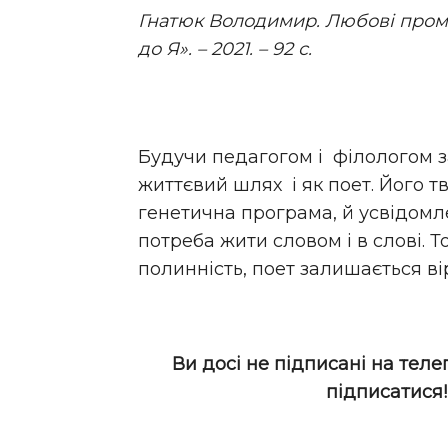
Гнатюк Володимир. Любові промі
до Я». – 2021. – 92 с.
Будучи педагогом і філологом з
життєвий шлях і як поет. Його т
генетична програма, й усвідомл
потреба жити словом і в слові.
полинність, поет залишається в
Ви досі не підписані на теле
підписатися