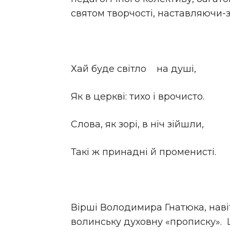
святом творчості, наставляючи-з
Хай буде світло на душі,
Як в церкві: тихо і врочисто.
Слова, як зорі, в ніч зійшли,
Такі ж принадні й променисті.
Вірші Володимира Гнатюка, навіт
волинську духовну «прописку».