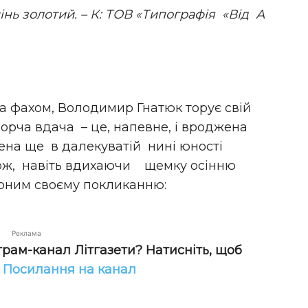
нь золотий. – К: ТОВ «Типографія «Від А
а фахом, Володимир Гнатюк торує свій
ворча вдача – це, напевне, і вроджена
ена ще в далекуватій нині юності
 Тож, навіть вдихаючи щемку осінню
ірним своєму покликанню:
Реклама
грам-канал Літгазети? Натисніть, щоб
!
Посилання на канал