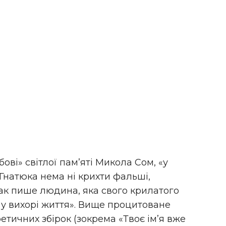
ові» світлої пам’яті Микола Сом, «у
натюка нема ні крихти фальші,
ак пише людина, яка свого крилатого
т, у вихорі життя». Вище процитоване
етичних збірок (зокрема «Твоє ім’я вже