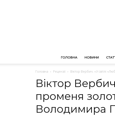
ГОЛОВНА
НОВИНИ
СТАТТ
Головна
Рецензії
Віктор Вербич. «У світлі «
Віктор Вербич.
променя золо
Володимира Г