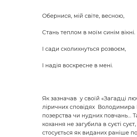
Обернися, мій світе, весною,
Стань теплом в моїм синім вікні.
І сади сколихнуться розвоєм,
І надія воскресне в мені.
Як зазначав у своїй «Загадці люб
ліричних сповідях Володимира Г
позерства чи нудних повчань… Т
кохання не загубила в суєті сує
стосується як виданих раніше по