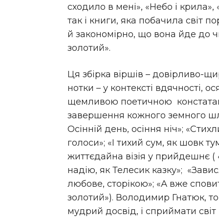
сходило в мені», «Небо і крила»,
так і книги, яка побачила світ 
й закономірно, що вона йде до 
золотий».
Ця збірка віршів – довірливо-щи
нотки – у контексті вдячності, 
щемливою поетичною констатац
завершення кожного земного шл
Осінній день, осіння ніч»; «Стих
голоси»; «І тихий сум, як шовк т
життєдайна візія у прийдешнє ( 
надію, як Телесик казку»; «Зави
любове, сторікою»; «А вже спов
золотий»). Володимир Гнатюк, то
мудрий досвід, і сприймати сві