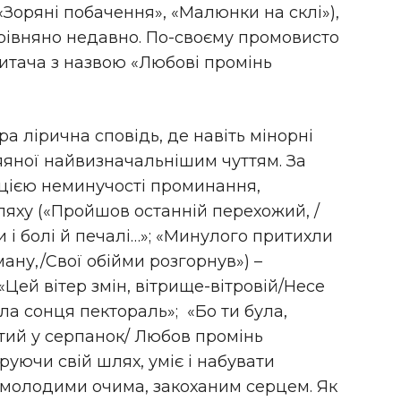
 «Зоряні побачення», «Малюнки на склі»),
порівняно недавно. По-своєму промовисто
читача з назвою «Любові промінь
ра лірична сповідь, де навіть мінорні
осяяної найвизначальнішим чуттям. За
ією неминучості проминання,
яху («Пройшов останній перехожий, /
ли і болі й печалі…»; «Минулого притихли
уману,/Cвої обійми розгорнув») –
«Цей вітер змін, вітрище-вітровій/Несе
сла сонця пектораль»; «Бо ти була,
итий у серпанок/ Любов промінь
руючи свій шлях, уміє і набувати
т молодими очима, закоханим серцем. Як