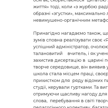
осягає, скористаємося цитатою 
життя» тоді, коли «з журбою раді
образні «згустки», максимально 
невимушено-органічним метаф
Принагідно нагадаємо також, щ
зумів сповна реалізувати своє «Я
успішний адміністратор, очолюю
талановитий вчитель, і як учен
захистив дисертацію в царині п
творче середовище, він виявив 
школа стала місцем праці, своє
прихистком для ряду відомих пи
студії, керували гуртками. Та ви
отримуючи щасливу нагоду для 
слова, перебування в світі творч
педагогічного колективу, багато