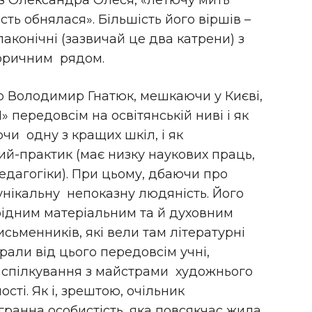
з Олександра Олеся, «летючу мить
сть обнялася». Більшість його віршів –
лаконічні (зазвичай це два катрени) з
оричним рядом.
о Володимир Гнатюк, мешкаючи у Києві,
» передовсім на освітянській ниві і як
чи одну з кращих шкіл, і як
ий-практик (має низку наукових праць,
едагогіки). При цьому, дбаючи про
унікальну непоказну людяність. Його
рідним матеріальним та й духовним
сьменників, які вели там літературні
грали від цього передовсім учні,
спілкування з майстрами художнього
ості. Як і, зрештою, очільник
гранна особистість, яка повсякчас жила