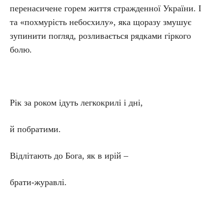
перенасичене горем життя стражденної України. І
та «похмурість небосхилу», яка щоразу змушує
зупинити погляд, розливається рядками гіркого
болю.
Рік за роком ідуть легкокрилі і дні,
й побратими.
Відлітають до Бога, як в ирій –
брати-журавлі.