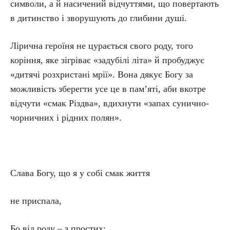
символи, а й насичений відчуттями, що повертають
в дитинство і зворушують до глибини душі.
Лірична героїня не цурається свого роду, того
коріння, яке зігріває «задубілі літа» й пробуджує
«дитячі розхристані мрії». Вона дякує Богу за
можливість зберегти усе це в пам’яті, аби вкотре
відчути «смак Різдва», вдихнути «запах сунично-
чорничних і рідних полян».
Слава Богу, що я у собі смак життя
не приспала,
Бо від роду – з простих: