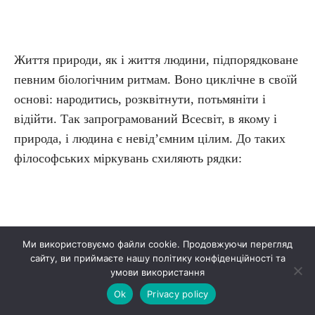
Життя природи, як і життя людини, підпорядковане
певним біологічним ритмам. Воно циклічне в своїй
основі: народитись, розквітнути, потьмяніти і
відійти. Так запрограмований Всесвіт, в якому і
природа, і людина є невід’ємним цілим. До таких
філософських міркувань схиляють рядки:
Вереснево туляться тумани,
Ми використовуємо файли cookie. Продовжуючи перегляд
сайту, ви приймаєте нашу політику конфіденційності та
Чорнобривці доживають вік.
умови використання
Ok
Privacy policy
Миті й дні небесної ждуть манни,