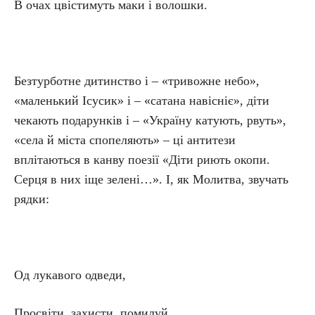
В очах цвістимуть маки і волошки.
Безтурботне дитинство і – «тривожне небо»,
«маленький Ісусик» і – «сатана навісніє», діти
чекають подарунків і – «Україну катують, рвуть»,
«села й міста спопеляють» – ці антитези
вплітаються в канву поезії «Діти риють окопи.
Серця в них іще зелені…». І, як Молитва, звучать
рядки:
Од лукавого одведи,
Просвіти, захисти, помилуй.