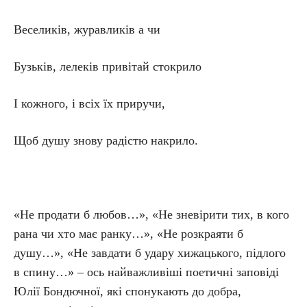
Веселиків, журавликів а чи
Бузьків, лелеків привітай стокрило
І кожного, і всіх їх приручи,
Щоб душу знову радістю накрило.
«Не продати б любов…», «Не зневірити тих, в кого
рана чи хто має ранку…», «Не розкраяти б
душу…», «Не завдати б удару хижацького, підлого
в спину…» – ось найважливіші поетичні заповіді
Юлії Бондючної, які спонукають до добра,