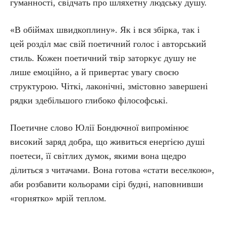
гуманності, свідчать про шляхетну людську душу.
«В обіймах швидкоплину». Як і вся збірка, так і
цей розділ має свій поетичний голос і авторський
стиль. Кожен поетичний твір заторкує душу не
лише емоційно, а й привертає увагу своєю
структурою. Чіткі, лаконічні, змістовно завершені
рядки здебільшого глибоко філософські.
Поетичне слово Юлії Бондючної випромінює
високий заряд добра, що живиться енергією душі
поетеси, її світлих думок, якими вона щедро
ділиться з читачами. Вона готова «стати веселкою»,
аби розбавити кольорами сірі будні, наповнивши
«горнятко» мрій теплом.