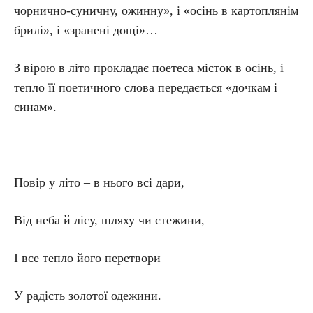
чорнично-суничну, ожинну», і «осінь в картоплянім
брилі», і «зранені дощі»…
З вірою в літо прокладає поетеса місток в осінь, і
тепло її поетичного слова передається «дочкам і
синам».
Повір у літо – в нього всі дари,
Від неба й лісу, шляху чи стежини,
І все тепло його перетвори
У радість золотої одежини.