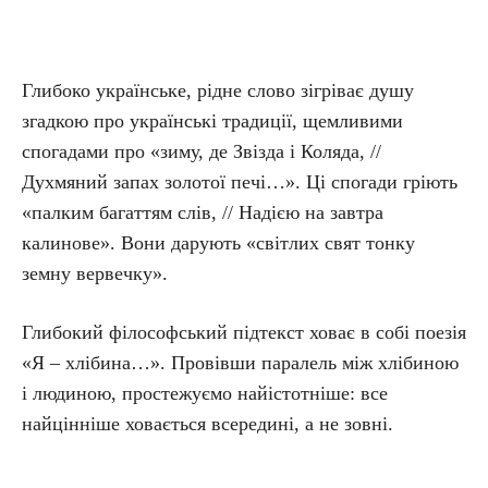
Глибоко українське, рідне слово зігріває душу
згадкою про українські традиції, щемливими
спогадами про «зиму, де Звізда і Коляда, //
Духмяний запах золотої печі…». Ці спогади гріють
«палким багаттям слів, // Надією на завтра
калинове». Вони дарують «світлих свят тонку
земну вервечку».
Глибокий філософський підтекст ховає в собі поезія
«Я – хлібина…». Провівши паралель між хлібиною
і людиною, простежуємо найістотніше: все
найцінніше ховається всередині, а не зовні.