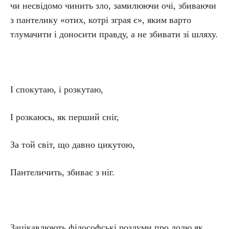
чи несвідомо чинить зло, замилюючи очі, збиваючи
з пантелику «отих, котрі зграя є», яким варто
тлумачити і доносити правду, а не збивати зі шляху.
І спокутаю, і розкутаю,
І розкаюсь, як перший сніг,
За той світ, що давно цикутою,
Пантеличить, збиває з ніг.
Зацікавлюють філософські роздуми про долю як