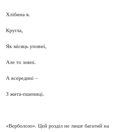
Хлібина я.
Кругла,
Як місяць уповні,
Але то зовні.
А всередині –
З жита-пшениці.
«Верболозо». Цей розділ не лише багатий на