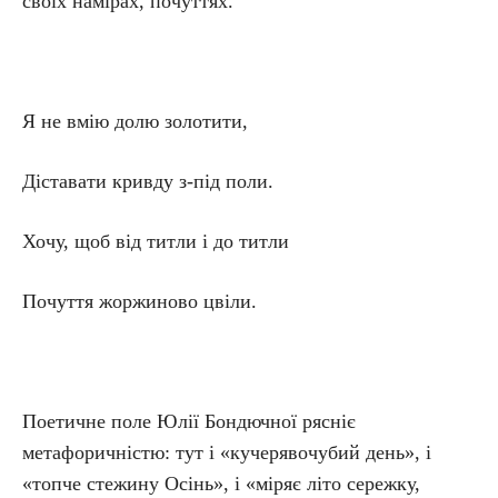
своїх намірах, почуттях.
Я не вмію долю золотити,
Діставати кривду з-під поли.
Хочу, щоб від титли і до титли
Почуття жоржиново цвіли.
Поетичне поле Юлії Бондючної рясніє
метафоричністю: тут і «кучерявочубий день», і
«топче стежину Осінь», і «міряє літо сережку,