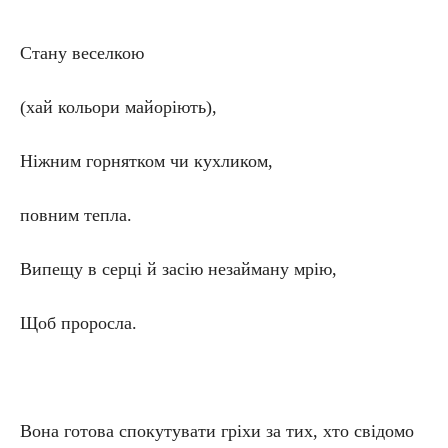
Стану веселкою
(хай кольори майоріють),
Ніжним горнятком чи кухликом,
повним тепла.
Випещу в серці й засію незайману мрію,
Щоб проросла.
Вона готова спокутувати гріхи за тих, хто свідомо