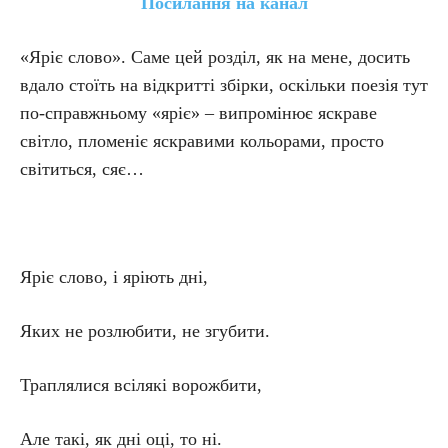
Посилання на канал
«Яріє слово». Саме цей розділ, як на мене, досить
вдало стоїть на відкритті збірки, оскільки поезія тут
по-справжньому «яріє» – випромінює яскраве
світло, пломеніє яскравими кольорами, просто
світиться, сяє…
Яріє слово, і яріють дні,
Яких не розлюбити, не згубити.
Траплялися всілякі ворожбити,
Але такі, як дні оці, то ні.