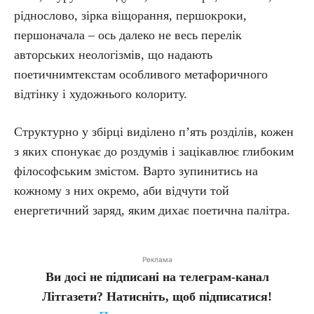
ріднослово, зірка віщорання, першокроки,
першоначала – ось далеко не весь перелік
авторських неологізмів, що надають
поетичнимтекстам особливого метафоричного
відтінку і художнього колориту.
Структурно у збірці виділено п’ять розділів, кожен
з яких спонукає до роздумів і зацікавлює глибоким
філософським змістом. Варто зупинитись на
кожному з них окремо, аби відчути той
енергетичний заряд, яким дихає поетична палітра.
Реклама
Ви досі не підписані на телеграм-канал
Літгазети? Натисніть, щоб підписатися!