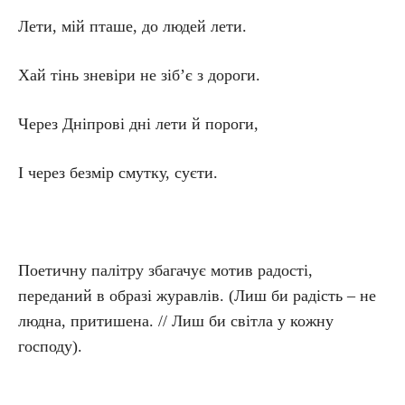
Лети, мій пташе, до людей лети.
Хай тінь зневіри не зіб’є з дороги.
Через Дніпрові дні лети й пороги,
І через безмір смутку, суєти.
Поетичну палітру збагачує мотив радості,
переданий в образі журавлів. (Лиш би радість – не
людна, притишена. // Лиш би світла у кожну
господу).