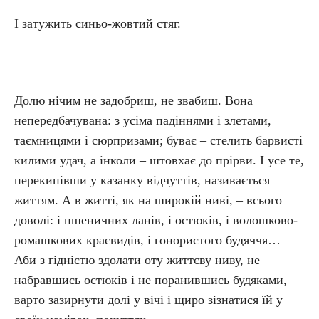
І затужить синьо-жовтий стяг.
Долю нічим не задобриш, не звабиш. Вона
непередбачувана: з усіма падіннями і злетами,
таємницями і сюрпризами; буває – стелить барвисті
килими удач, а інколи – штовхає до прірви. І усе те,
перекипівши у казанку відчуттів, називається
життям. А в житті, як на широкій ниві, – всього
доволі: і пшеничних ланів, і остюків, і волошково-
ромашкових краєвидів, і гонористого будяччя…
Аби з гідністю здолати оту життєву ниву, не
набравшись остюків і не поранившись будяками,
варто зазирнути долі у вічі і щиро зізнатися їй у