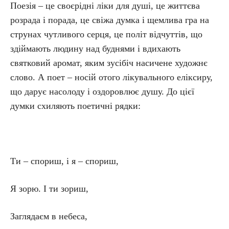
Поезія – це своєрідні ліки для душі, це життєва
розрада і порада, це свіжа думка і щемлива гра на
струнах чутливого серця, це політ відчуттів, що
здіймають людину над буднями і вдихають
святковий аромат, яким зусібіч насичене художнє
слово. А поет – носій отого лікувального еліксиру,
що дарує насолоду і оздоровлює душу. До цієї
думки схиляють поетичні рядки:
Ти – спориш, і я – спориш,
Я зорю. І ти зориш,
Заглядаєм в небеса,