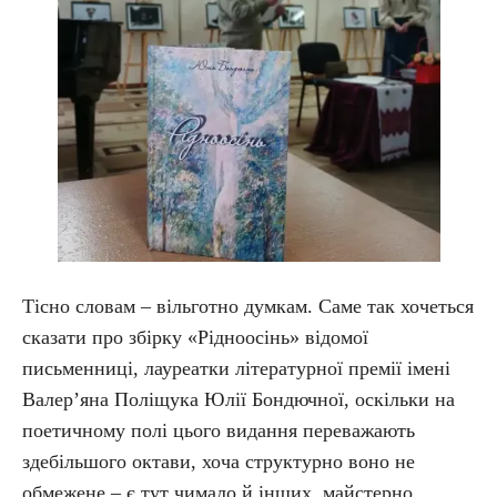
Тісно словам – вільготно думкам. Саме так хочеться
сказати про збірку «Рідноосінь» відомої
письменниці, лауреатки літературної премії імені
Валер’яна Поліщука Юлії Бондючної, оскільки на
поетичному полі цього видання переважають
здебільшого октави, хоча структурно воно не
обмежене – є тут чимало й інших, майстерно