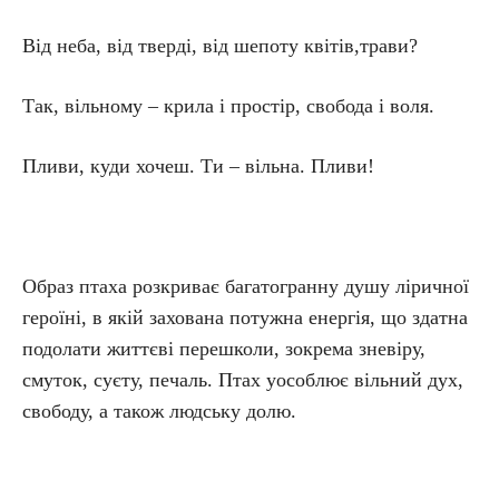
Від неба, від тверді, від шепоту квітів,трави?
Так, вільному – крила і простір, свобода і воля.
Пливи, куди хочеш. Ти – вільна. Пливи!
Образ птаха розкриває багатогранну душу ліричної
героїні, в якій захована потужна енергія, що здатна
подолати життєві перешколи, зокрема зневіру,
смуток, суєту, печаль. Птах уособлює вільний дух,
свободу, а також людську долю.