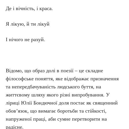
Де і вічність, і краса.
Я лікую, й ти лікуй
І нічого не рахуй.
Відомо, що образ долі в поезії – це складне
філософське поняття, яке відображає призначення
та непередбачуваність людського буття, на
життєвому шляху якого різні випробування. У
ліриці Юлії Бондючної доля постає як священний
обов’язок, що вимагає боротьби та стійкості,
напруженої праці, аби сумне перетворити на
радісне.