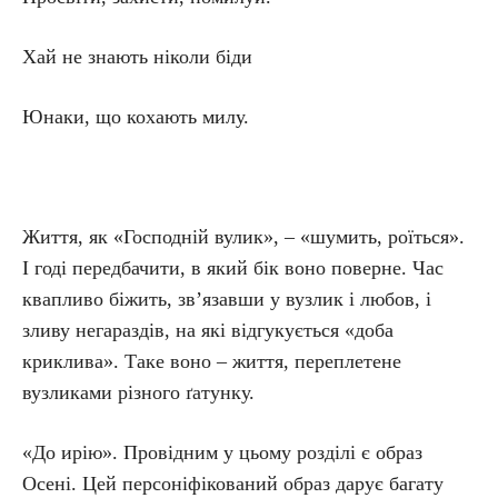
Хай не знають ніколи біди
Юнаки, що кохають милу.
Життя, як «Господній вулик», – «шумить, роїться».
І годі передбачити, в який бік воно поверне. Час
квапливо біжить, зв’язавши у вузлик і любов, і
зливу негараздів, на які відгукується «доба
криклива». Таке воно – життя, переплетене
вузликами різного ґатунку.
«До ирію». Провідним у цьому розділі є образ
Осені. Цей персоніфікований образ дарує багату