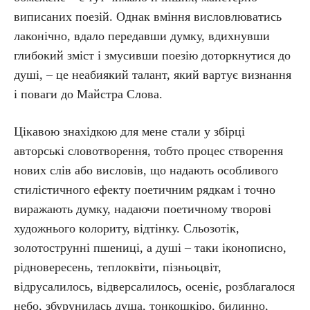
виписаних поезій. Однак вміння висловлюватись
лаконічно, вдало передавши думку, вдихнувши
глибокий зміст і змусивши поезію доторкнутися до
душі, – це неабиякий талант, який вартує визнання
і поваги до Майстра Слова.
Цікавою знахідкою для мене стали у збірці
авторські словотворення, тобто процес створення
нових слів або висловів, що надають особливого
стилістичного ефекту поетичним рядкам і точно
виражають думку, надаючи поетичному творові
художнього колориту, відтінку. Сльозотік,
золотострунні пшениці, а душі – таки іконописно,
рідновересень, теплоквіти, пізньоцвіт,
відрусалилось, відверсалилось, осеніє, розблагалося
небо, збурунилась душа, тонкошкіро, билинно,