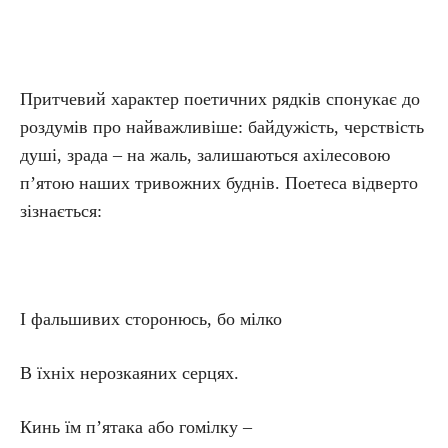
Притчевий характер поетичних рядків спонукає до
роздумів про найважливіше: байдужість, черствість
душі, зрада – на жаль, залишаються ахілесовою
п’ятою наших тривожних буднів. Поетеса відверто
зізнається:
І фальшивих сторонюсь, бо мілко
В їхніх нерозкаяних серцях.
Кинь їм п’ятака або гомілку –