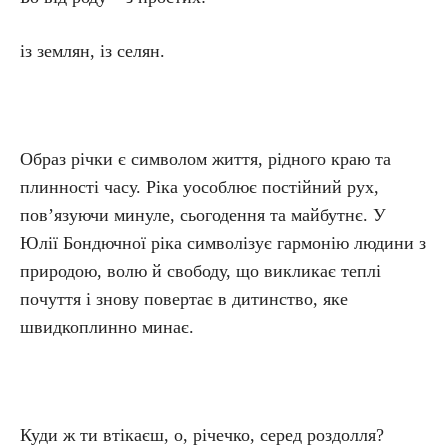
із землян, із селян.
Образ річки є символом життя, рідного краю та
плинності часу. Ріка уособлює постійний рух,
пов’язуючи минуле, сьогодення та майбутнє. У
Юлії Бондючної ріка символізує гармонію людини з
природою, волю й свободу, що викликає теплі
почуття і знову повертає в дитинство, яке
швидкоплинно минає.
Куди ж ти втікаєш, о, річечко, серед роздолля?