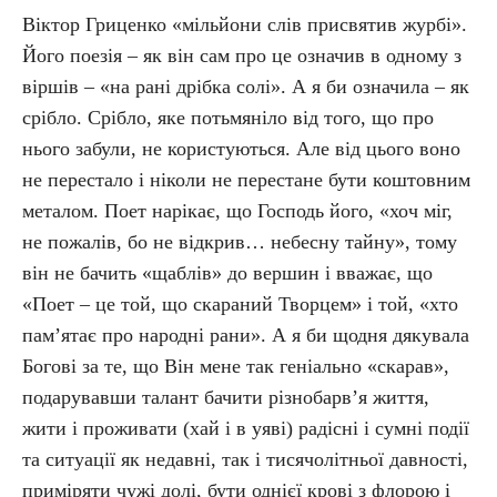
Віктор Гриценко «мільйони слів присвятив журбі».
Його поезія – як він сам про це означив в одному з
віршів – «на рані дрібка солі». А я би означила – як
срібло. Срібло, яке потьмяніло від того, що про
нього забули, не користуються. Але від цього воно
не перестало і ніколи не перестане бути коштовним
металом. Поет нарікає, що Господь його, «хоч міг,
не пожалів, бо не відкрив… небесну тайну», тому
він не бачить «щаблів» до вершин і вважає, що
«Поет – це той, що скараний Творцем» і той, «хто
пам’ятає про народні рани». А я би щодня дякувала
Богові за те, що Він мене так геніально «скарав»,
подарувавши талант бачити різнобарв’я життя,
жити і проживати (хай і в уяві) радісні і сумні події
та ситуації як недавні, так і тисячолітньої давності,
приміряти чужі долі, бути однієї крові з флорою і