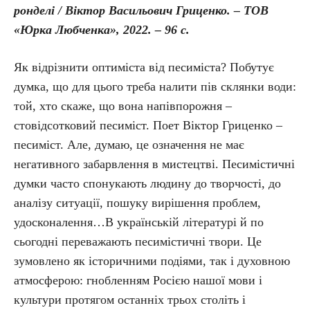
ронделі / Віктор Васильович Гриценко. – ТОВ
«Юрка Любченка», 2022. – 96 с.
Як відрізнити оптиміста від песиміста? Побутує
думка, що для цього треба налити пів склянки води:
той, хто скаже, що вона напівпорожня –
стовідсотковий песиміст. Поет Віктор Гриценко –
песиміст. Але, думаю, це означення не має
негативного забарвлення в мистецтві. Песимістичні
думки часто спонукають людину до творчості, до
аналізу ситуації, пошуку вирішення проблем,
удосконалення…В українській літературі й по
сьогодні переважають песимістичні твори. Це
зумовлено як історичними подіями, так і духовною
атмосферою: гнобленням Росією нашої мови і
культури протягом останніх трьох століть і