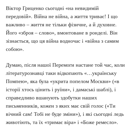
Віктор Гриценко сьогодні «на невидимій
передовій». Війна не війна, а життя триває! І що
важливо – життя не тільки фізичне, а й духовне.
Його «зброя – слово», вмонтоване в ронделі. Він
зізнається, що ця війна водночас і «війна з самим
собою».
Думаю, після нашої Перемоги настане той час, коли
літературознавці таки відкопають «…українську
Помпею», яка була «укрита попелом Москви» («в
історії хтось цінить і руїни», і дамаські шаблі), і
справедливо вшанують здобутки наших
письменників, кожен з яких має свій голос («Ти
вічний сам! Тобі не буде зміни»), і які сьогодні ледь
животіють, та їх «тримає віра» і «Боже ремесло».