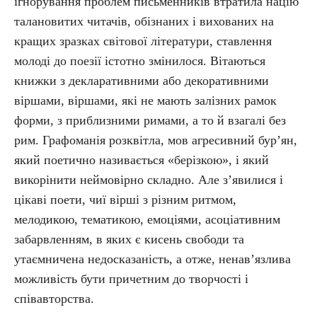
ігнорування проблем письменників втратила націю
талановитих читачів, обізнаних і вихованих на
кращих зразках світової літератури, ставлення
молоді до поезії істотно змінилося. Вітаються
книжки з декларативними або декоративними
віршами, віршами, які не мають залізних рамок
форми, з приблизними римами, а то й взагалі без
рим. Графоманія розквітла, мов агресивний бур’ян,
який поетично називається «берізкою», і який
викорінити неймовірно складно. Але з’явилися і
цікаві поети, чиї вірші з різним ритмом,
мелодикою, тематикою, емоціями, асоціативним
забарвленням, в яких є кисень свободи та
утаємничена недосказаність, а отже, не­на­в’яз­ли­ва
можливість бути причетним до творчості і
співавторства.