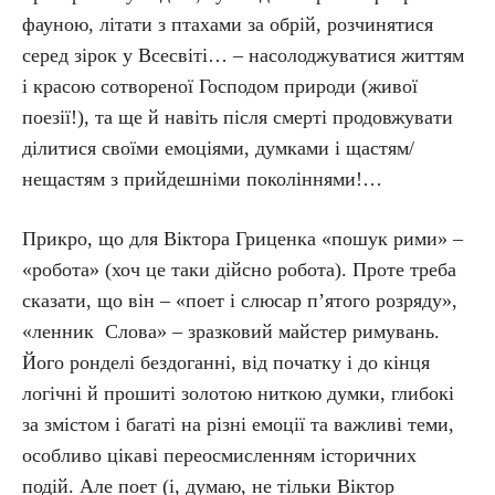
фауною, літати з птахами за обрій, розчинятися
серед зірок у Всесвіті… – насолоджуватися життям
і красою сотвореної Господом природи (живої
поезії!), та ще й навіть після смерті продовжувати
ділитися своїми емоціями, думками і щастям/
нещастям з прийдешніми поколіннями!…
Прикро, що для Віктора Гриценка «пошук рими» –
«робота» (хоч це таки дійсно робота). Проте треба
сказати, що він – «поет і слюсар п’ятого розряду»,
«ленник Слова» – зразковий майстер римувань.
Його ронделі бездоганні, від початку і до кінця
логічні й прошиті золотою ниткою думки, глибокі
за змістом і багаті на різні емоції та важливі теми,
особливо цікаві переосмисленням історичних
подій. Але поет (і, думаю, не тільки Віктор