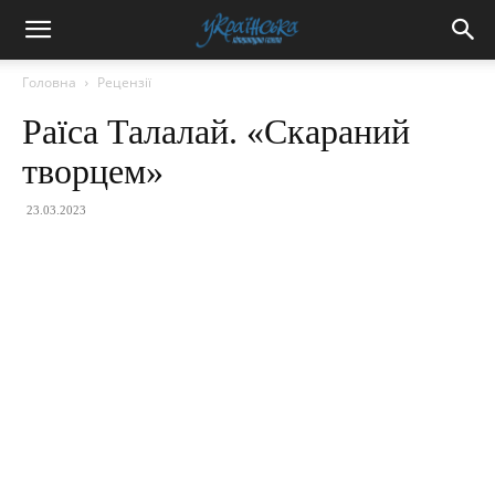
Головна
Рецензії
Раїса Талалай. «Скараний
творцем»
23.03.2023