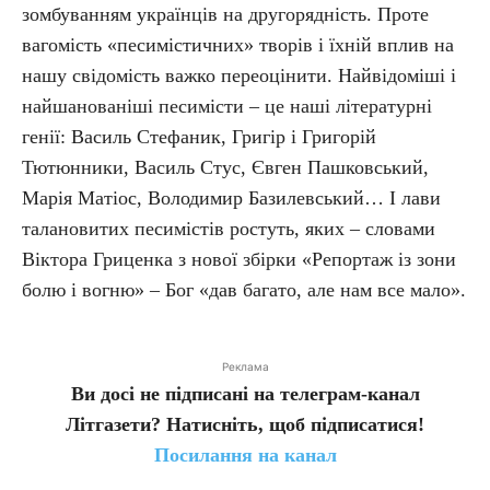
зомбуванням українців на другорядність. Проте
вагомість «песимістичних» творів і їхній вплив на
нашу свідомість важко переоцінити. Найвідоміші і
найшанованіші песимісти – це наші літературні
генії: Василь Стефаник, Григір і Григорій
Тютюнники, Василь Стус, Євген Пашковський,
Марія Матіос, Володимир Базилевський… І лави
талановитих песимістів ростуть, яких – словами
Віктора Гриценка з нової збірки «Репортаж із зони
болю і вогню» – Бог «дав багато, але нам все мало».
Реклама
Ви досі не підписані на телеграм-канал
Літгазети? Натисніть, щоб підписатися!
Посилання на канал