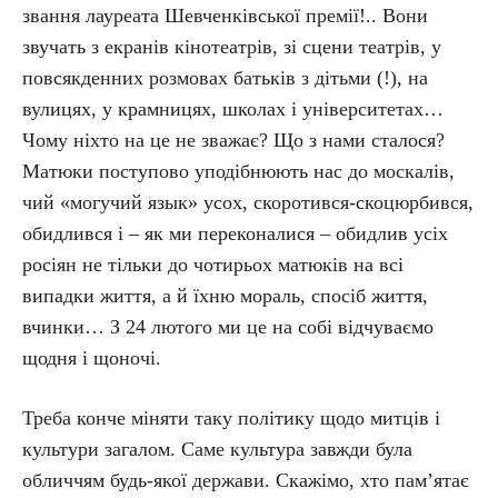
звання лауреата Шевченківської премії!.. Вони
звучать з екранів кінотеатрів, зі сцени театрів, у
повсякденних розмовах батьків з дітьми (!), на
вулицях, у крамницях, школах і університетах…
Чому ніхто на це не зважає? Що з нами сталося?
Матюки поступово уподібнюють нас до москалів,
чий «могучий язык» усох, скоротився-скоцюрбився,
обидлився і – як ми переконалися – обидлив усіх
росіян не тільки до чотирьох матюків на всі
випадки життя, а й їхню мораль, спосіб життя,
вчинки… З 24 лютого ми це на собі відчуваємо
щодня і щоночі.
Треба конче міняти таку політику щодо митців і
культури загалом. Саме культура завжди була
обличчям будь-якої держави. Скажімо, хто пам’ятає