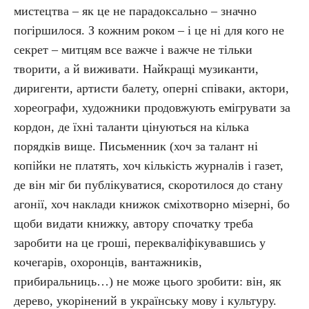
мистецтва – як це не парадоксально – значно
погіршилося. З кожним роком – і це ні для кого не
секрет – митцям все важче і важче не тільки
творити, а й виживати. Найкращі музиканти,
диригенти, артисти балету, оперні співаки, актори,
хореографи, художники продовжують емігрувати за
кордон, де їхні таланти цінуються на кілька
порядків вище. Письменник (хоч за талант ні
копійки не платять, хоч кількість журналів і газет,
де він міг би публікуватися, скоротилося до стану
агонії, хоч наклади книжок сміхотворно мізерні, бо
щоби видати книжку, автору спочатку треба
заробити на це гроші, перекваліфікувавшись у
кочегарів, охоронців, вантажників,
прибиральниць…) не може цього зробити: він, як
дерево, укорінений в українську мову і культуру.