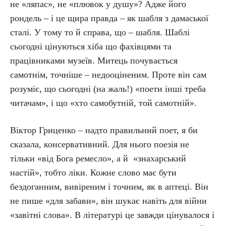
не «ляпас», не «плювок у душу»? Адже його
рондель – і це щира правда – як шабля з дамаської
сталі. У тому то й справа, що – шабля. Шаблі
сьогодні цінуються хіба що фахівцями та
працівниками музеїв. Митець почувається
самотнім, точніше – недооціненим. Проте він сам
розуміє, що сьогодні (на жаль!) «поети інші треба
читачам», і що «хто самобутній, той самотній».
Віктор Гриценко – надто правильний поет, я би
сказала, консервативний. Для нього поезія не
тільки «від Бога ремесло», а й «знахарський
настій», тобто ліки. Кожне слово має бути
бездоганним, вивіреним і точним, як в аптеці. Він
не пише «для забави», він шукає навіть для війни
«завітні слова». В літературі це завжди цінувалося і