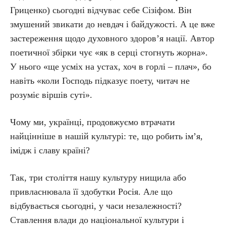
Гриценко) сьогодні відчуває себе Сізіфом. Він
змушений звикати до невдач і байдужості. А це вже
застереження щодо духовного здоров’я нації. Автор
поетичної збірки чує «як в серці стогнуть жорна».
У нього «ще усміх на устах, хоч в горлі – плач», бо
навіть «коли Господь підказує поету, читач не
розуміє віршів суті».
Чому ми, українці, продовжуємо втрачати
найцінніше в нашій культурі: те, що робить ім’я,
імідж і славу країні?
Так, три століття нашу культуру нищила або
привласнювала її здобутки Росія. Але що
відбувається сьогодні, у часи незалежності?
Ставлення влади до національної культури і