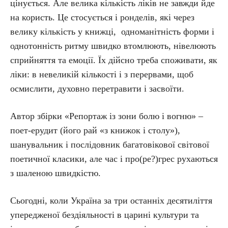
цінується. Але велика кількість ліків не завжди йде
на користь. Це стосується і ронделів, які через
велику кількість у книжці, одноманітність форми і
однотонність ритму швидко втомлюють, нівелюють
сприйняття та емоції. Їх дійсно треба споживати, як
ліки: в невеликій кількості і з перервами, щоб
осмислити, духовно перетравити і засвоїти.
Автор збірки «Репортаж із зони болю і вогню» –
поет-ерудит (його рай «з книжок і столу»),
шанувальник і послідовник багатовікової світової
поетичної класики, але час і про(ре?)грес рухаються
з шаленою швидкістю.
Сьогодні, коли Україна за три останніх десятиліття
упередженої бездіяльності в царині культури та