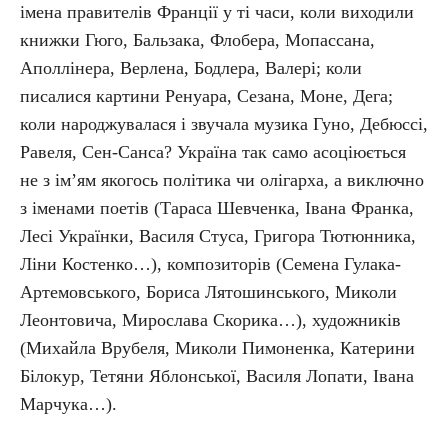
імена правителів Франції у ті часи, коли виходили
книжки Гюго, Бальзака, Флобера, Мопассана,
Аполлінера, Верлена, Бодлера, Валері; коли
писалися картини Ренуара, Сезана, Моне, Дега;
коли народжувалася і звучала музика Гуно, Дебюссі,
Равеля, Сен-Санса? Україна так само асоціюється
не з ім’ям якогось політика чи олігарха, а виключно
з іменами поетів (Тараса Шевченка, Івана Франка,
Лесі Українки, Василя Стуса, Григора Тютюнника,
Ліни Костенко…), композиторів (Семена Гулака-
Артемовського, Бориса Лятошинського, Миколи
Леонтовича, Мирослава Скорика…), художників
(Михайла Врубеля, Миколи Пимоненка, Катерини
Білокур, Тетяни Яблонської, Василя Лопати, Івана
Марчука…).