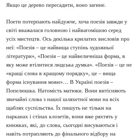
Якщо це дерево пересадити, воно загине.
Поети потерпають найдужче, хоча поезія завжди у
світі вважалася головною і найвагомішою серед
усіх мистецтв. Ось декілька крилатих висловів про
неї: «Поезія – це найвища ступінь художньої
літератури», «Поезія – це найвеличніша форма, в
яку може втілитися людська думка». «Поезія – це не
«кращі слова в кращому порядку», це – вища
форма існування мови»… В Україні поезія –
Попелюшка. Натомість матюки. Вони витісняють
звичайні слова з нашої шляхетної мови на всіх
щаблях суспільства. Їх пишуть не тільки на
парканах і стінах клозетів, вони вже ряхтять у
книжках, які, до слова, сьогодні висуваються і
навіть потрапляють до фінального відбору на