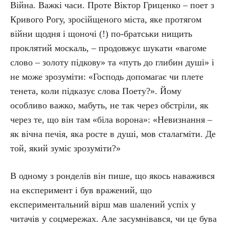
Війна. Важкі часи. Проте Віктор Гриценко – поет з
Кривого Рогу, зросійщеного міста, яке протягом
війни щодня і щоночі (!) по-братськи нищить
проклятий москаль, – продовжує шукати «вагоме
слово – золоту підкову» та «путь до глибин душі» і
не може зрозуміти: «Господь допомагає чи плете
тенета, коли підказує слова Поету?». Йому
особливо важко, мабуть, не так через обстріли, як
через те, що він там «біла ворона»: «Невизнання –
як вічна печія, яка росте в душі, мов сталагміти. Де
той, який зуміє зрозуміти?»
В одному з ронделів він пише, що якось наважився
на експеримент і був вражений, що
експериментальний вірш мав шалений успіх у
читачів у соцмережах. Але засумнівався, чи це бува