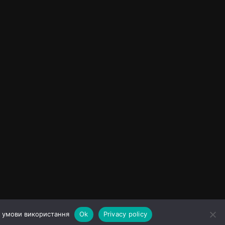
а умови використання
Ok
Privacy policy
ування сайтом
Політика конфіденційності
Різне