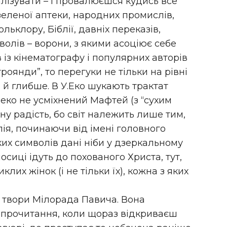
лізувати – і провалюєшся кудись все
із зеленої аптеки, народних промислів,
льклору, Біблії, давніх переказів,
волів – ворони, з якими асоціює себе
 із кінематографу і популярних авторів
 троянди”, то перегуки не тільки на рівні
а й глибше. В У.Еко шукають трактат
леко не усміхнений Мафтей (з “сухим
ну радість, бо світ належить лише тим,
лія, починаючи від імені головного
ких символів дані ніби у дзеркальному
осиці ідуть до похованого Христа, тут,
лих жінок (і не тільки їх), кожна з яких
 твори Мілорада Павича. Вона
 прочитання, коли щораз відкриваєш