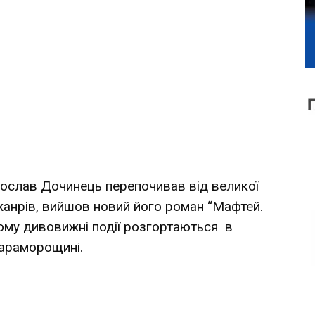
рослав Дочинець перепочивав від великої
анрів, вийшов новий його роман “Мафтей.
кому дивовижні події розгортаються в
Мараморощині.