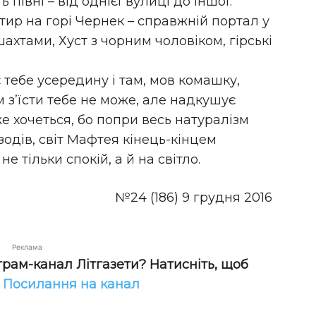
півні – від однієї вулиці до іншої.
тир на горі Чернек – справжній портал у
 шахтами, Хуст з чорним чоловіком, гірські
 тебе усередину і там, мов комашку,
м з’їсти тебе не може, але надкушує
е хочеться, бо попри весь натуралізм
зодів, світ Мафтея кінець-кінцем
е тільки спокій, а й на світло.
№24 (186) 9 грудня 2016
Реклама
грам-канал Літгазети? Натисніть, щоб
!
Посилання на канал