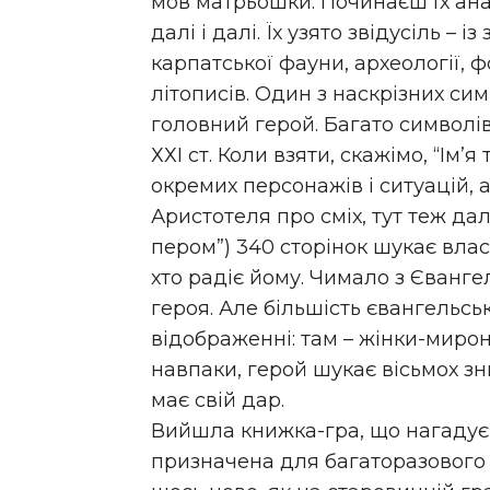
мов матрьошки. Починаєш їх ана
далі і далі. Їх узято звідусіль – 
карпатської фауни, археології, фо
літописів. Один з наскрізних сим
головний герой. Багато символів
ХХІ ст. Коли взяти, скажімо, “Ім’я
окремих персонажів і ситуацій, 
Аристотеля про сміх, тут теж да
пером”) 340 сторінок шукає влас
хто радіє йому. Чимало з Єванге
героя. Але більшість євангельсь
відображенні: там – жінки-мирон
навпаки, герой шукає вісьмох зник
має свій дар.
Вийшла книжка-гра, що нагадує
призначена для багаторазового