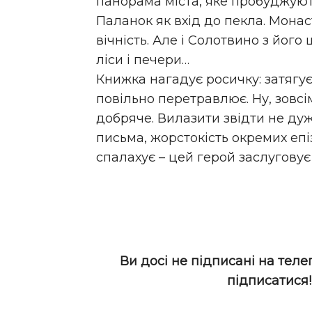
панорама міста, яке пробуджують 
Паланок як вхід до пекла. Монас
вічність. Але і Солотвино з його
ліси і печери…
Книжка нагадує росичку: затягує
повільно перетравлює. Ну, зовсі
добряче. Вилазити звідти не дуж
письма, жорстокість окремих епі
спалахує – цей герой заслуговує н
Ви досі не підписані на теле
підписатися