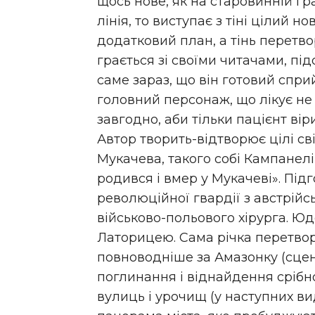
щось нове, як на старовинній гр
лінія, то виступає з тіні цілий 
додатковий план, а тінь перетв
грається зі своїми читачами, пі
саме зараз, що він готовий спри
головний персонаж, що лікує не 
завгодно, аби тільки пацієнт віри
Автор творить-відтворює цілі сві
Мукачева, такого собі Кампанелі
родився і вмер у Мукачеві». Підг
революційної гвардії з австрійс
військово-польового хірурга. 
Латорицею. Сама річка перетво
повноводніше за Амазонку (сцен
поглинання і віднайдення срібно
вулиць і урочищ (у наступних ви