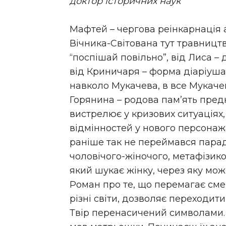
доктор історичних наук
Мафтей – чергова реінкарнація
Вічника-Світована тут травницт
“поспішай повільно”, від Лиса – 
від Криничаря – форма діаріуша 
навколо Мукачева, в все Мукаче
Горянина – родова пам’ять предк
вистрелює у кризових ситуаціях
відмінностей у нового персонажа
раніше так не переймався пара
чоловічого-жіночого, метафізико
який шукає жінку, через яку можна
Роман про те, що перемагає сме
різні світи, дозволяє переходити
Твір перенасичений символами. Їх