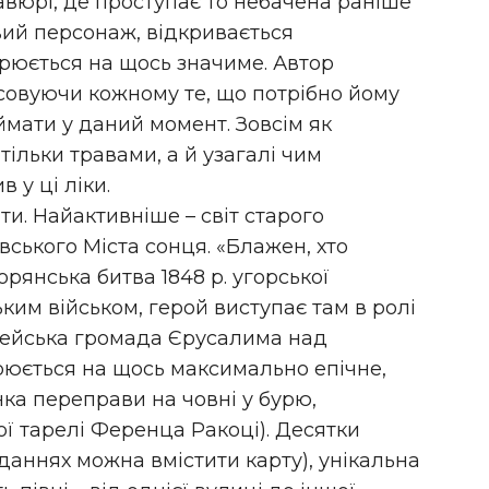
авюрі, де проступає то небачена раніше
новий персонаж, відкривається
орюється на щось значиме. Автор
дсовуючи кожному те, що потрібно йому
ймати у даний момент. Зовсім як
тільки травами, а й узагалі чим
в у ці ліки.
ти. Найактивніше – світ старого
вського Міста сонця. «Блажен, хто
орянська битва 1848 р. угорської
ьким військом, герой виступає там в ролі
Юдейська громада Єрусалима над
рюється на щось максимально епічне,
ка переправи на човні у бурю,
ї тарелі Ференца Ракоці). Десятки
даннях можна вмістити карту), унікальна