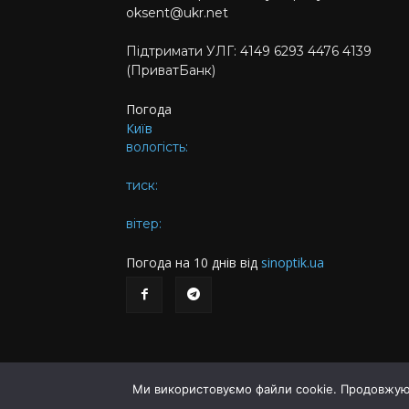
oksent@ukr.net
Підтримати УЛГ: 4149 6293 4476 4139
(ПриватБанк)
Погода
Київ
вологість:
тиск:
вітер:
Погода на 10 днів від
sinoptik.ua
Ми використовуємо файли cookie. Продовжуюч
© Українська літературна газета. Заснована 2009 р