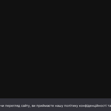
и перегляд сайту, ви приймаєте нашу політику конфіденційності т
оку
Про газету
Правила корист