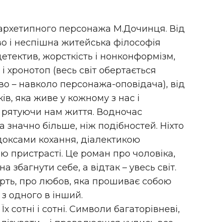
 архетипного персонажа М.Дочинця. Від
во і неспішна житейська філософія
детектив, жорсткість і нонконформізм,
і хронотоп (весь світ обертається
во – навколо персонажа-оповідача), від
ів, яка живе у кожному з нас і
, рятуючи нам життя. Водночас
 значно більше, ніж подібностей. Ніхто
доксами кохання, діалектикою
ю пристрасті. Це роман про чоловіка,
 збагнути себе, а відтак – увесь світ.
рть, про любов, яка прошиває собою
 з одного в інший.
 сотні і сотні. Символи багаторівневі,