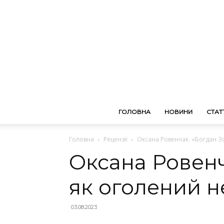
ГОЛОВНА
НОВИНИ
СТАТТ
Головна
Рецензії
Оксана Ровенчак. «Богдан З
Оксана Ровенч
як оголений н
03.08.2023