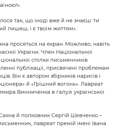
аїною!».
ося так, що іноді вже й не знаєш: ти
ий пишеш, і є твоїм життям».
на просяться на екран. Можливо, навіть
учасної України. Член Національної
аціональної спілки письменників
сленні публікації, присвячені проблемам
ців. Він є автором збірників нарисів і
іонера» й «Грішний вогонь». Лавреат
имира Винниченка в галузі української
 Сахна й полковник Сергій Шевченко –
письменник, лавреат премій імені Івана