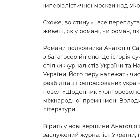
імперіалістичної москви над Укр
Схоже, воістину «…все переплутал
живеш, як у романі, чи роман, як
Романи полковника Анатолія Сах
з багатосерійністю. Це історія с
спілки журналістів України та Н
України. Його перу належать чи
реабілітації репресованих україн
новел «Щоденник «контрреволюц
міжнародної премії імені Волод
літератури.
Вірить у нові вершини Анатолія
заслужений журналіст України, 