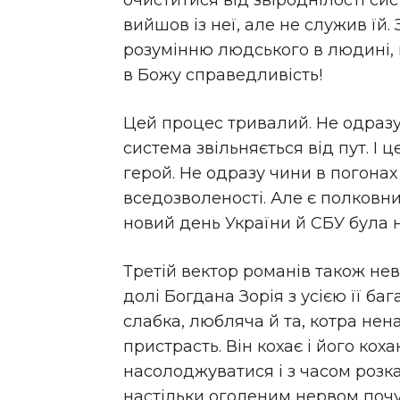
очиститися від звіроднілості сист
вийшов із неї, але не служив їй.
розумінню людського в людині, 
в Божу справедливість!
Цей процес тривалий. Не одраз
система звільняється від пут. І 
герой. Не одразу чини в погонах
вседозволеності. Але є полковни
новий день України й СБУ була на
Третій вектор романів також не­в
долі Богдана Зорія з усією її ба
слабка, любляча й та, котра не
пристрасть. Він кохає і його кох
насолоджуватися і з часом розка
настільки оголеним нервом почут