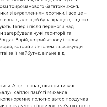
роєм трироманового багатокнижжя.
ики зі вкрапленням еротики. І все це –
кою вона є, але щоб була кращою, гідною
ують. Тепер і після перемоги над
ди загарбувала чужі території та
огдан Зорій, котрий «знову і знову
 Зорій, котрий з Янголем «щосекунди
ві за її майбутнє, вільне від
.
ниги. А це – понад півтори тисячі
Валу» світлої пам’яті Михайла
копанорамне полотно автор продумав
мічність думок з їх живою сув’яззю, отою