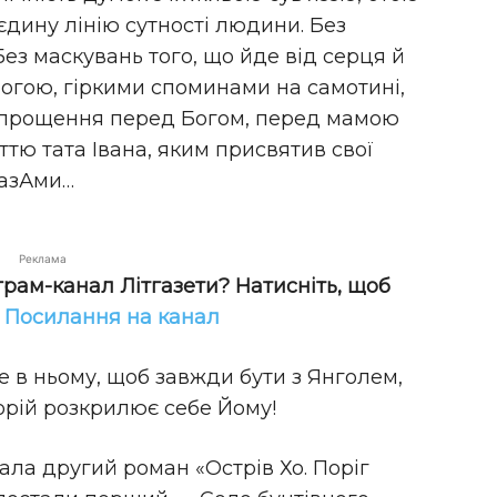
єдину лінію сутності людини. Без
Без маскувань того, що йде від серця й
рогою, гіркими споминами на самотині,
 прощення перед Богом, перед мамою
ттю тата Івана, яким присвятив свої
разАми…
Реклама
грам-канал Літгазети? Натисніть, щоб
!
Посилання на канал
е в ньому, щоб завжди бути з Янголем,
Зорій розкрилює себе Йому!
ала другий роман «Острів Хо. Поріг