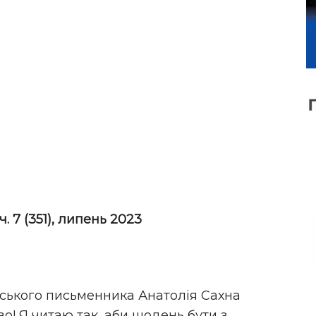
ч. 7 (351), липень 2023
ського письменника Анатолія Сахна
о! Я читаю так, аби щодень бути з