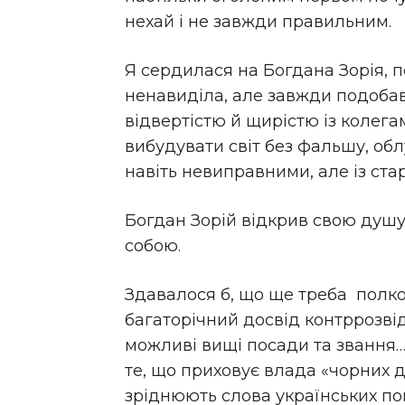
нехай і не завжди правильним.
Я сердилася на Богдана Зорія, п
ненавиділа, але завжди подобав
відвертістю й щирістю із колегам
вибудувати світ без фальшу, обл
навіть невиправними, але із ста
Богдан Зорій відкрив свою душу 
собою.
Здавалося б, що ще треба полко
багаторічний досвід контррозві
можливі вищі посади та звання…
те, що приховує влада «чорних 
зріднюють слова українських по