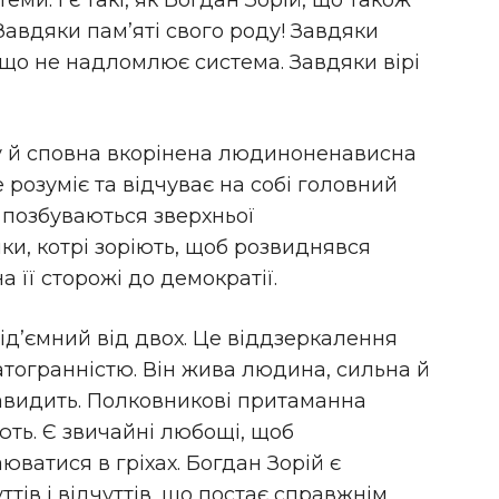
еми. І є такі, як Богдан Зорій, що також
 Завдяки пам’яті свого роду! Завдяки
що не надломлює система. Завдяки вірі
у й сповна вкорінена людиноненависна
це розуміє та відчуває на собі головний
 позбуваються зверхньої
ки, котрі зоріють, щоб розвиднявся
 її сторожі до демократії.
ід’єм­ний від двох. Це віддзеркалення
гатогранністю. Він жива людина, сильна й
навидить. Полковникові притаманна
ають. Є звичайні любощі, щоб
юватися в гріхах. Богдан Зорій є
тів і відчуттів, що постає справжнім,