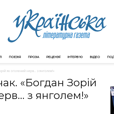
І
ПОЕЗІЯ
ПРОЗА
РЕЦЕНЗІЇ
ІНТЕРВ’Ю
ВІДЕО
ПОД
Litgazeta.com.ua
орій як оголений нерв… з янголем!»
ак. «Богдан Зорій
ерв… з янголем!»