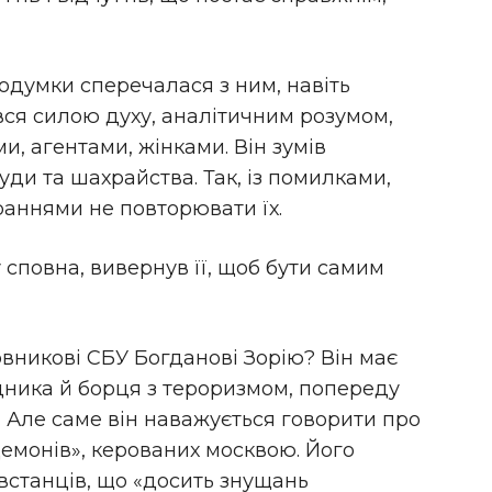
одумки сперечалася з ним, навіть
ся силою духу, аналітичним розумом,
и, агентами, жінками. Він зумів
уди та шахрайства. Так, із помилками,
раннями не повторювати їх.
сповна, вивернув її, щоб бути самим
вникові СБУ Богданові Зорію? Він має
дника й борця з тероризмом, попереду
 Але саме він наважується говорити про
демонів», керованих москвою. Його
встанців, що «досить знущань