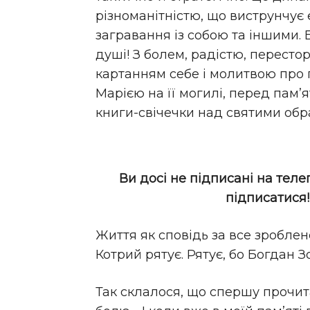
різноманітністю, що виструнчує 
загравання із собою та іншими. 
душі! З болем, радістю, пересто
картанням себе і молитвою про
Марією на її могилі, перед пам’я
книги-свічечки над святими об
Ви досі не підписані на теле
підписатися
Життя як сповідь за все зроблен
Котрий рятує. Рятує, бо Богдан 
Так склалося, що спершу прочит