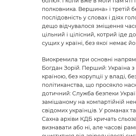
болю». І коли вже в моїй пам’ят
полковника. Вершина» і третій б
послідовність у словах і діях го
дещо відчувалося зміщення часов
цільний і цілісний, котрий іде д
сущих у країні, без якої немає й
Виокремила три основні напрями
Богдан Зорій. Перший: Україна з
країною, без корупції у владі, б
політиканства, що просякло наскр
дотичний: Служба безпеки Україн
замішаному на компартійній нена
свідомих українців. У романах 
Сахна архіви КДБ кричать сльоз
визнавати або ні, але часові ра