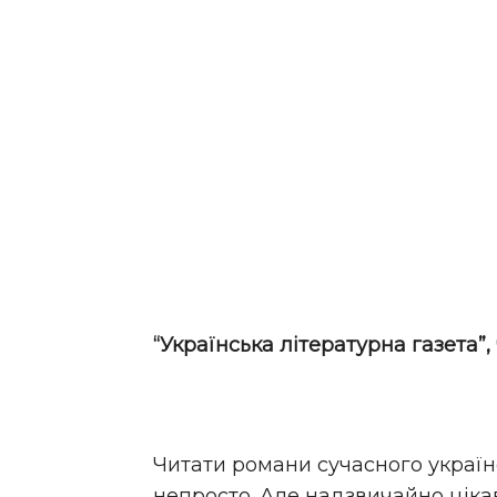
“Українська літературна газета”, 
Читати романи сучасного україн
непросто. Але надзвичайно цікав