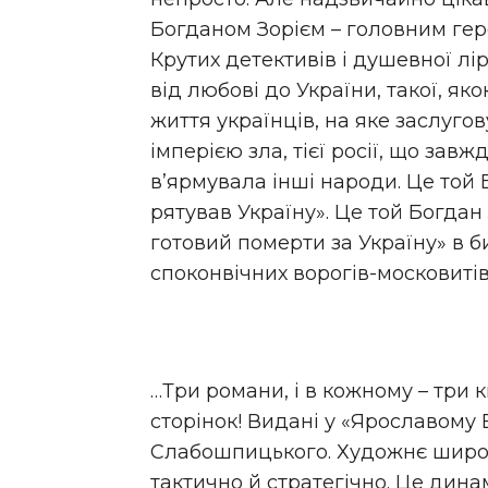
Богданом Зорієм – головним ге
Крутих детективів і душевної лір
від любові до України, такої, я
життя українців, на яке заслугов
імперією зла, тієї росії, що завж
в’ярмувала інші народи. Це той Б
рятував Україну». Це той Богдан
готовий померти за Україну» в бит
споконвічних ворогів-московитів
…Три романи, і в кожному – три к
сторінок! Видані у «Ярославому 
Слабошпицького. Художнє широ
тактично й стратегічно. Це дина