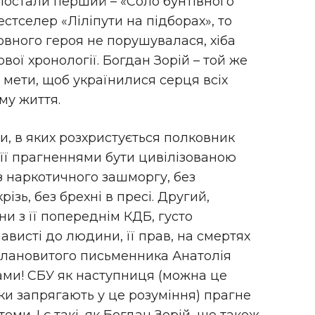
і постали перший – «Соло бунтівного
естселер «Ліліпути на підборах», то
ловного героя не порушувалася, хіба
ої хронології. Богдан Зорій – той же
о мети, щоб українилися серця всіх
ому життя.
, в яких розхристується полковник
 її прагненнями бути цивілізованою
ез наркотичного зашморгу, без
ізь, без брехні в пресі. Другий,
и з її попереднім КДБ, густо
висті до людини, її прав, на смертях
талановитого письменника Анатолія
ами! СБУ як наступниця (можна це
мки запрягають у це розуміння) прагне