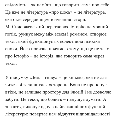
свідомість – як пам’ять, що говорить сама про себе.
Це вже не література «про щось» – це література,
яка стає середовищем існування історії.
М. Сидоржевський перетворює історію на мовний
потік, руйнує межу між есеєм і романом, створює
текст, який функціонує як колективна психіка
епохи. Його новизна полягає в тому, що це не текст
про історію – це історія, яка говорить сама через
текст.
У підсумку «Земля гніву» – це книжка, яка не дає
читачеві залишитися осторонь. Вона не пропонує
втіхи, не залишає простору для ілюзій і не дозволяє
забути. Це текст, що болить – і змушує думати. А
значить, виконує одну з найважливіших функцій
літератури: повертає нам відчуття відповідальності