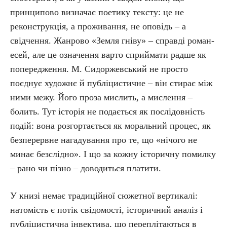
принципово визначає поетику тексту: це не
реконструкція, а проживання, не оповідь – а
свідчення. Жанрово «Земля гніву» – справді роман-
есей, але це означення варто сприймати радше як
попередження. М. Сидоржевський не просто
поєднує художнє й публіцистичне – він стирає між
ними межу. Його проза мислить, а мислення –
болить. Тут історія не подається як послідовність
подій: вона розгортається як моральний процес, як
безперервне нагадування про те, що «нічого не
минає безслідно». І що за кожну історичну помилку
– рано чи пізно – доводиться платити.
У книзі немає традиційної сюжетної вертикалі:
натомість є потік свідомості, історичний аналіз і
публіцистична інвектива, що переплітаються в