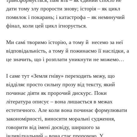
дати тому злу прорости знову; історія – як цикл
помилок і покарань; і катастрофа – як неминучий
фінал, коли цей цикл ігнорується.
Ми самі творимо історію, а тому й несемо за неї
відповідальність, а тому й пожинаємо її наслідки, а
це значить, що і розплати уникнути не можемо…
І саме тут «Земля гніву» переходить межу, що
відділяє просто сильну прозу від тексту, який
починає діяти як пророчий дискурс. Поки
література описує – вона лишається в межах
естетичного. Але коли вона починає формулювати
закономірності, виносити моральні судження,
говорити від імені досвіду, ширшого за
індивідуальний – вона стає пророчою. У