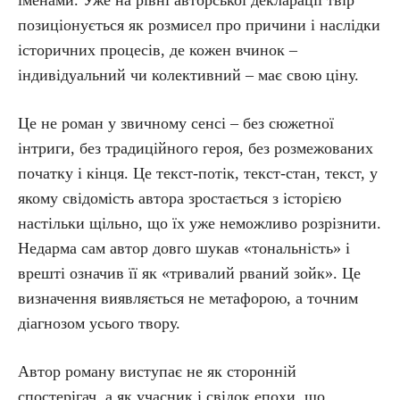
позиціонується як розмисел про причини і наслідки
історичних процесів, де кожен вчинок –
індивідуальний чи колективний – має свою ціну.
Це не роман у звичному сенсі – без сюжетної
інтриги, без традиційного героя, без розмежованих
початку і кінця. Це текст-потік, текст-стан, текст, у
якому свідомість автора зростається з історією
настільки щільно, що їх уже неможливо розрізнити.
Недарма сам автор довго шукав «тональність» і
врешті означив її як «тривалий рваний зойк». Це
визначення виявляється не метафорою, а точним
діагнозом усього твору.
Автор роману виступає не як сторонній
спостерігач, а як учасник і свідок епохи, що