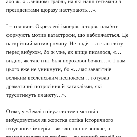
або ж: «…знайомі граблі, на які наші гетьмани з
президентами щоразу наступають…».
І – головне. Окреслені імперія, історія, пам’ять
формують мотив катастрофи, що наближається. Це
наскрізний мотив роману. Не подія – а стан світу
перед вибухом, бо ж уже, як вище писалося, «…
видно, як тліє гніт біля порохової бочки…». І нам
цього вже не уникнути, бо «…час завагітнів
великим вселенським неспокоєм… готував
драматичні потрясіння й катаклізми, які
труситимуть планету…».
Отже, у «Землі гніву» система мотивів
вибудовується як жорстка логіка історичного
існування: імперія – як зло, що не зникає, а
трансформується; пам’ять – як єдиний спосіб не