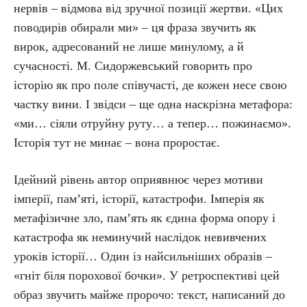
нервів – відмова від зручної позиції жертви. «Цих
поводирів обирали ми» – ця фраза звучить як
вирок, адресований не лише минулому, а й
сучасності. М. Сидоржевський говорить про
історію як про поле співучасті, де кожен несе свою
частку вини. І звідси – ще одна наскрізна метафора:
«ми… сіяли отруйну руту… а тепер… пожинаємо».
Історія тут не минає – вона проростає.
Ідейний рівень автор оприявнює через мотиви
імперії, пам’яті, історії, катастрофи. Імперія як
метафізичне зло, пам’ять як єдина форма опору і
катастрофа як неминучий наслідок невивчених
уроків історії… Один із найсильніших образів –
«гніт біля порохової бочки». У ретроспективі цей
образ звучить майже пророчо: текст, написаний до