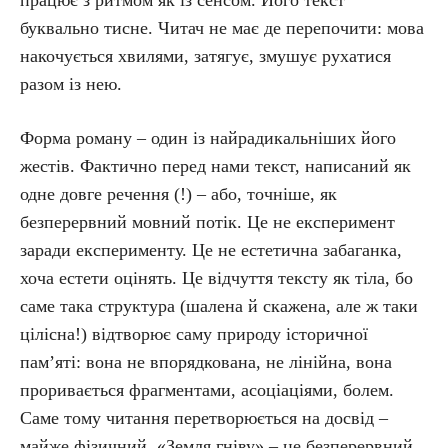
буквально тисне. Читач не має де перепочити: мова
накочується хвилями, затягує, змушує рухатися
разом із нею.
Форма роману – один із найрадикальніших його
жестів. Фактично перед нами текст, написаний як
одне довге речення (!) – або, точніше, як
безперервний мовний потік. Це не експеримент
заради експерименту. Це не естетична забаганка,
хоча естети оцінять. Це відчуття тексту як тіла, бо
саме така структура (шалена й скажена, але ж таки
цілісна!) відтворює саму природу історичної
пам’яті: вона не впорядкована, не лінійна, вона
проривається фрагментами, асоціаціями, болем.
Саме тому читання перетворюється на досвід –
майже фізичний. «Земля гніву» – це безперервний