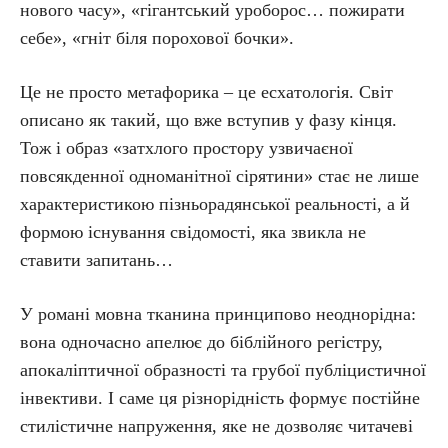
нового часу», «гігантський уроборос… пожирати
себе», «гніт біля порохової бочки».
Це не просто метафорика – це есхатологія. Світ
описано як такий, що вже вступив у фазу кінця.
Тож і образ «затхлого простору узвичаєної
повсякденної одноманітної сірятини» стає не лише
характеристикою пізньорадянської реальності, а й
формою існування свідомості, яка звикла не
ставити запитань…
У романі мовна тканина принципово неоднорідна:
вона одночасно апелює до біблійного регістру,
апокаліптичної образності та грубої публіцистичної
інвективи. І саме ця різнорідність формує постійне
стилістичне напруження, яке не дозволяє читачеві