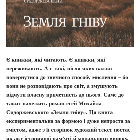
Є книжки, які читають. Є книжки, які
переживають. А є такі, після яких важко
повернутися до звичного способу мислення – бо
вони не розповідають про світ, а змушують
відчути власну причетність до нього. Саме до
таких належить роман-есей Михайла
Сидоржевського «Земля гніву». Ця книга
експериментальна за формою і дуже непроста за
змістом, адже з її сторінок художній текст постає
як акт історичної пам’яті й морального вироку.