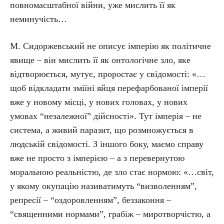
повномасштабної війни, уже мислить її як
неминучість…
М. Сидоржевський не описує імперію як політичне
явище – він мислить її як онтологічне зло, яке
відтворюється, мутує, проростає у свідомості: «…
щоб відкладати зміїні яйця перефарбованої імперії
вже у новому місці, у нових головах, у нових
умовах “незалежної” дійсності». Тут імперія – не
система, а живий паразит, що розмножується в
людській свідомості. З іншого боку, маємо справу
вже не просто з імперією – а з перевернутою
моральною реальністю, де зло стає нормою: «…світ,
у якому окупацію називатимуть “визволенням”,
репресії – “оздоровленням”, беззаконня –
“священними нормами”, грабіж – миротворчістю, а