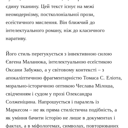
єдину тканину. Цей текст існує на межі
неомодернізму, постколоніальної прози,
есеїстичного мислення. Він ближчий до
інтелектуального роману, ніж до класичного
наративу.
Його стиль перегукується з інвективною силою
Євгена Маланюка, інтелектуальною есеїстикою
Оксани Забужко, а у світовому контексті – з
апокаліптичною фрагментарністю Томаса С. Еліота,
морально-історичною оптикою Чеслава Мілоша,
свідченням і судом у прозі Олександра
Солженіцина. Напрошується і паралель із
Маркесом – не як пряма стилістична подібність, а
як уміння бачити історію не лише в документах і
фактах, а в міфологемах, символах, повторюваних