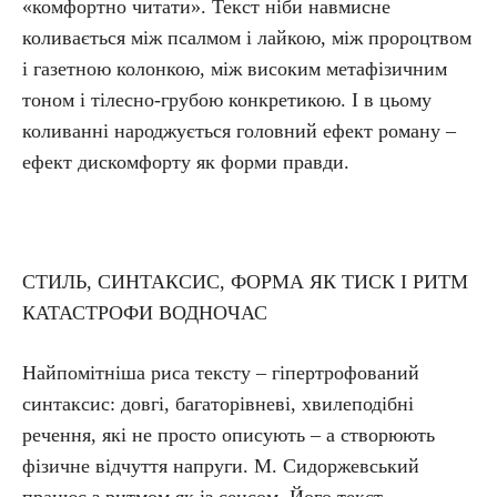
«комфортно читати». Текст ніби навмисне
коливається між псалмом і лайкою, між пророцтвом
і газетною колонкою, між високим метафізичним
тоном і тілесно-грубою конкретикою. І в цьому
коливанні народжується головний ефект роману –
ефект дискомфорту як форми правди.
СТИЛЬ, СИНТАКСИС, ФОРМА ЯК ТИСК І РИТМ
КАТАСТРОФИ ВОДНОЧАС
Найпомітніша риса тексту – гіпертрофований
синтаксис: довгі, багаторівневі, хвилеподібні
речення, які не просто описують – а створюють
фізичне відчуття напруги. М. Сидоржевський
працює з ритмом як із сенсом. Його текст