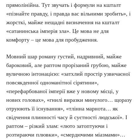
прямолінійна. Тут звучать і формули на кшталт
«пізнайте правду, і правда вас вільними зробить», і
жорсткі, майже нещадні визначення на кшталт
«сатанинська імперія зла». Це мова не для
комфорту – це мова для пробудження.
Мовний шар роману густий, надривний, майже
бароковий, але раптом прорізаний грубою, майже
вуличною інтонацією: «затхлий простір узвичаєної
повсякденної одноманітної сірятини»,
«перефарбованої імперії вже у новому місці, у
нових головах», «гнилі виразки минулого… щоразу
отруюють її існування», «тлінна марнота… як
свідчення плинності часу й суєтності людської». І
раптом – різкий злам: «люто затоптуючи і
розтираючи плювки», «смердючими міазмами»…