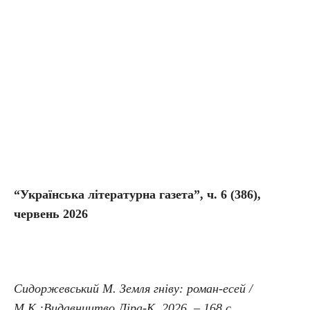
“Українська літературна газета”, ч. 6
(386),
червень 2026
Сидоржевський М. Земля гніву: роман-есей /
М.К.:Видавництво Ліра-К, 2026. – 168 с.