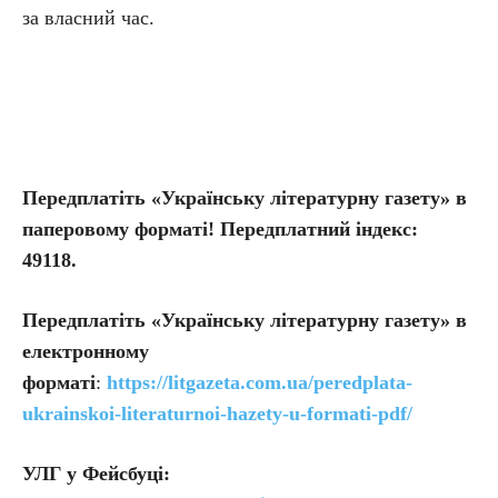
за власний час.
Передплатіть «Українську літературну газету» в
паперовому форматі! Передплатний індекс:
49118.
Передплатіть
«Українську літературну газету» в
електронному
форматі
:
https://litgazeta.com.ua/peredplata-
ukrainskoi-literaturnoi-hazety-u-formati-pdf/
УЛГ у Фейсбуці: