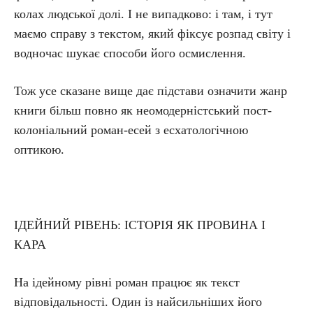
колах людської долі. І не випадково: і там, і тут
маємо справу з текстом, який фіксує розпад світу і
водночас шукає способи його осмислення.
Тож усе сказане вище дає підстави означити жанр
книги більш повно як неомодерністський пост­
колоніальний роман-есей з есхатологічною
оптикою.
ІДЕЙНИЙ РІВЕНЬ: ІСТОРІЯ ЯК ПРОВИНА І
КАРА
На ідейному рівні роман працює як текст
відповідальності. Один із найсильніших його