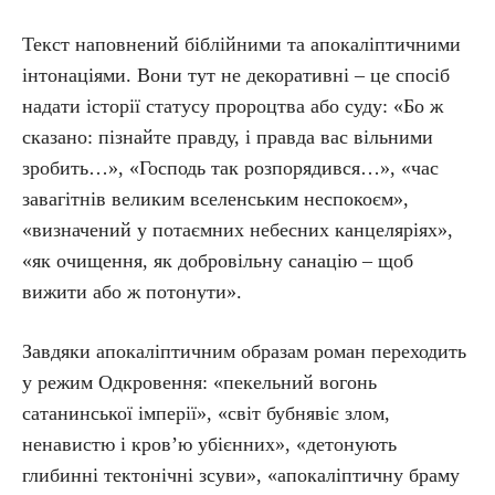
Текст наповнений біблійними та апокаліптичними
інтонаціями. Вони тут не декоративні – це спосіб
надати історії статусу пророцтва або суду: «Бо ж
сказано: пізнайте правду, і правда вас вільними
зробить…», «Господь так розпорядився…», «час
завагітнів великим вселенським неспокоєм»,
«визначений у потаємних небесних канцеляріях»,
«як очищення, як добровільну санацію – щоб
вижити або ж потонути».
Завдяки апокаліптичним образам роман переходить
у режим Одкровення: «пекельний вогонь
сатанинської імперії», «світ бубнявіє злом,
ненавистю і кров’ю убієнних», «детонують
глибинні тектонічні зсуви», «апокаліптичну браму