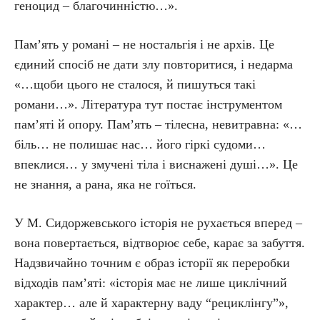
геноцид – благочинністю…».
Пам’ять у романі – не ностальгія і не архів. Це
єдиний спосіб не дати злу повторитися, і недарма
«…щоби цього не сталося, й пишуться такі
романи…». Література тут постає інструментом
пам’яті й опору. Пам’ять – тілесна, невитравна: «…
біль… не полишає нас… його гіркі судоми…
впеклися… у змучені тіла і виснажені душі…». Це
не знання, а рана, яка не гоїться.
У М. Сидоржевського історія не рухається вперед –
вона повертається, відтворює себе, карає за забуття.
Надзвичайно точним є образ історії як переробки
відходів пам’яті: «історія має не лише циклічний
характер… але й характерну ваду “рециклінгу”»,