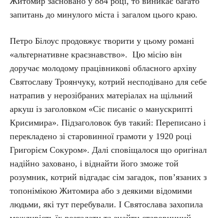
Житомир засновано у 884 році, то виникає багато
запитань до минулого міста і загалом цього краю.
Петро Білоус продовжує творити у цьому романі
«альтернативне краєзнавство». Цю місію він
доручає молодому працівникові обласного архіву
Святославу Троянчуку, котрий несподівано для себе
натрапив у нерозібраних матеріалах на щільний
аркуш із заголовком «Сіє писаніє о манускрипті
Крисимира». Підзаголовок був такий: Переписано і
перекладено зі старовинної грамоти у 1920 році
Григорієм Сокуром». Далі сповіщалося що оригінал
надійно заховано, і віднайти його зможе той
розумник, котрий відгадає сім загадок, по­в’я­за­них з
топонімікою Житомира або з деякими відомими
людьми, які тут перебували. І Святослава захопила
можливість їх розгадати та знайти старовинний