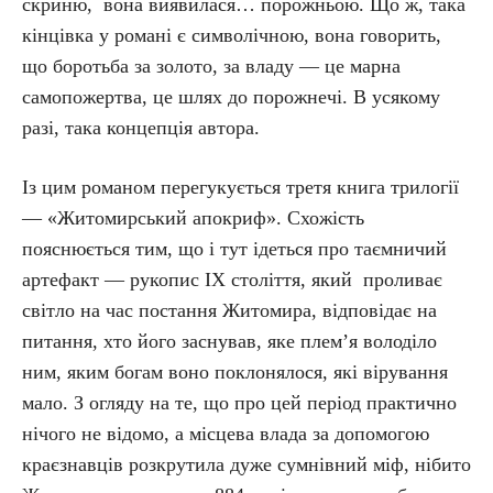
скриню, вона виявилася… порожньою. Що ж, така
кінцівка у романі є символічною, вона говорить,
що боротьба за золото, за владу — це марна
самопожертва, це шлях до порожнечі. В усякому
разі, така концепція автора.
Із цим романом перегукується третя книга трилогії
— «Житомирський апокриф». Схожість
пояснюється тим, що і тут ідеться про таємничий
артефакт — рукопис ІХ століття, який проливає
світло на час постання Житомира, відповідає на
питання, хто його заснував, яке плем’я володіло
ним, яким богам воно поклонялося, які вірування
мало. З огляду на те, що про цей період практично
нічого не відомо, а місцева влада за допомогою
краєзнавців розкрутила дуже сумнівний міф, нібито