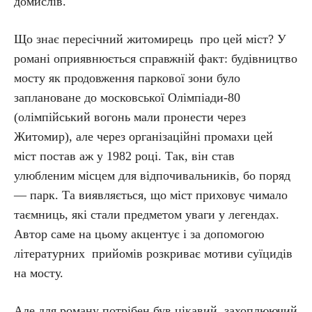
домислів.
Що знає пересічний житомирець про цей міст? У
романі оприявнюється справжній факт: будівництво
мосту як продовження паркової зони було
заплановане до московської Олімпіади-80
(олімпійський вогонь мали пронести через
Житомир), але через організаційні промахи цей
міст постав аж у 1982 році. Так, він став
улюбленим місцем для відпочивальників, бо поряд
— парк. Та виявляється, що міст приховує чимало
таємниць, які стали предметом уваги у легендах.
Автор саме на цьому акцентує і за допомогою
літературних прийомів розкриває мотиви суїцидів
на мосту.
Але для роману потрібен був цікавий, захоплюючий