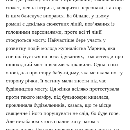
сюжет, певна інтрига, колоритні персонажі, і автор
із цим блискуче впорався. Ба більше, у цьому
романі є декілька сюжетних ліній, пов’язаних із
головними персонажами, проте всі ті лінії
стосуються мосту. Найчастіше бере участь у
розвитку подій молода журналістка Марина, яка
спеціалізується на розслідуваннях, тож легенди про
пішохідний міст її вельми зацікавили. Одна з них
оповідала про стару бабу-відьму, яка мешкала по ту
сторону річки, її хатину мали знести під час
будівництва мосту. Ця жінка всіляко протестувала
проти такого наміру, під бульдозери кидалася,
проклинала будівельників, казала, що те місце
священне і його порушувати не слід, бо буде горе.
Але незабаром хтось спалив хату разом з
господинею. Легенда провокувала журналістку на