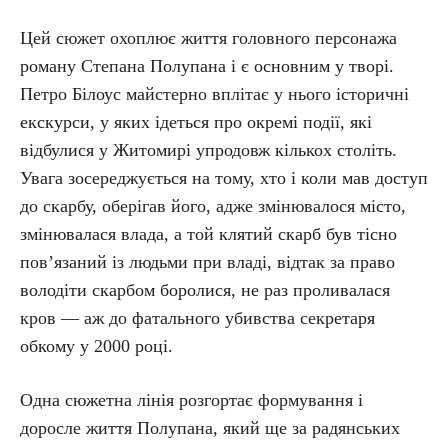
Цей сюжет охоплює життя головного персонажа
роману Степана Полупана і є основним у творі.
Петро Білоус майстерно вплітає у нього історичні
екскурси, у яких ідеться про окремі події, які
відбулися у Житомирі упродовж кількох століть.
Увага зосереджується на тому, хто і коли мав доступ
до скарбу, оберігав його, адже змінювалося місто,
змінювалася влада, а той клятий скарб був тісно
пов’язаний із людьми при владі, відтак за право
володіти скарбом боролися, не раз проливалася
кров — аж до фатального убивства секретаря
обкому у 2000 році.
Одна сюжетна лінія розгортає формування і
доросле життя Полупана, який ще за радянських