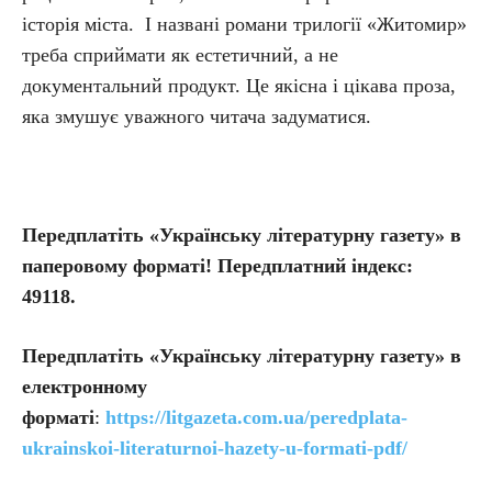
історія міста. І названі романи трилогії «Житомир»
треба сприймати як естетичний, а не
документальний продукт. Це якісна і цікава проза,
яка змушує уважного читача задуматися.
Передплатіть «Українську літературну газету» в
паперовому форматі! Передплатний індекс:
49118.
Передплатіть
«Українську літературну газету» в
електронному
форматі
:
https://litgazeta.com.ua/peredplata-
ukrainskoi-literaturnoi-hazety-u-formati-pdf/