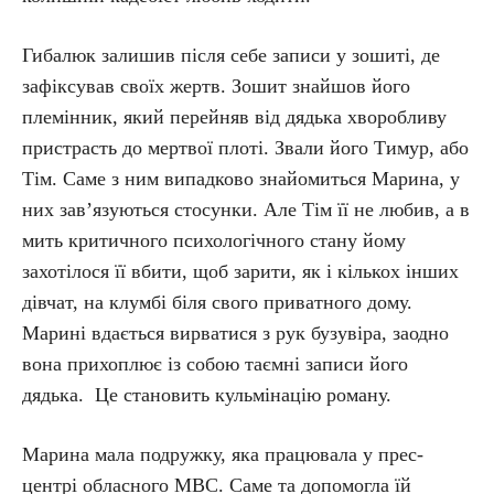
Гибалюк залишив після себе записи у зошиті, де
зафіксував своїх жертв. Зошит знайшов його
племінник, який перейняв від дядька хворобливу
пристрасть до мертвої плоті. Звали його Тимур, або
Тім. Саме з ним випадково знайомиться Марина, у
них зав’язуються стосунки. Але Тім її не любив, а в
мить критичного психологічного стану йому
захотілося її вбити, щоб зарити, як і кількох інших
дівчат, на клумбі біля свого приватного дому.
Марині вдається вирватися з рук бузувіра, заодно
вона прихоплює із собою таємні записи його
дядька. Це становить кульмінацію роману.
Марина мала подружку, яка працювала у прес-
центрі обласного МВС. Саме та допомогла їй