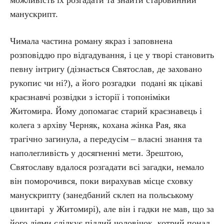
манускрипт.
Чимала частина роману якраз і заповнена
розповіддю про відгадування, і це у творі становить
певну інтригу (дізнається Святослав, де заховано
рукопис чи ні?), а його розгадки подані як цікаві
краєзнавчі розвідки з історії і топоніміки
Житомира. Йому допомагає старий краєзнавець і
колега з архіву Черняк, кохана жінка Рая, яка
трагічно загинула, а передусім – власні знання та
наполегливість у досягненні мети. Зрештою,
Святославу вдалося розгадати всі загадки, немало
він поморочився, поки вирахував місце сховку
манускрипту (занедбаний склеп на польському
цвинтарі у Житомирі), але він і гадки не мав, що за
його діями слідкує підлий чоловічок, котрий понад