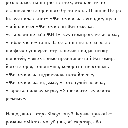
розділилася на патріотів і тих, хто критично
ставився до історичного буття міста. Пізніше Петро
Білоус видав книгу «Житомирські легенди», куди
увійшли есеї «Житомир чи Житомель»,
«Старовинне ім’я ЖИТ», «Житомир як метафора»,
«Гибле місце» та ін. За останні шість-сім років
професор університету написав і видав низку
повістей, у яких зримо представлений Житомир,
його історія, топоніміка, колоритні персонажі:
«Житомирські підземелля: потойбіччя»,
«Житомирська відьма», «Потонулий човен»,
«Гороскоп для буржуя», «Університет суворого
режиму».
Нещодавно Петро Білоус опублікував трилогію:
романи «Міст самогубців», «Секретар, або