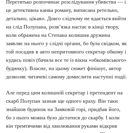
Перетятько розпочинає розслідування убивства — і
це детективна канва роману, виписана ретельно,
детально, цікаво. Довго слідчому не вдається вийти
на слід Полупана, роз­в’язка настає в кінці твору,
коли ображена на Степана колишня дружина
заявляє на нього у слідчі органи, бо була свідком, як
той посадив в авто непритомного секретар обкому і
кудись повіз (бачила все те із вікна «обкомівського»
будинку). Власне, на цьому сюжет фінішує, автор
дозволяє читачеві самому домислити наступні події.
Але перед цим колишній секретар і претендент на
скарб Полупан зазнав ще одного краху. Він таки
знайшов будинок на Замковій горі, придбав його,
бо з нього можна було дістатися до скарбу. І коли
він тремтячими від хвилювання руками відкрив