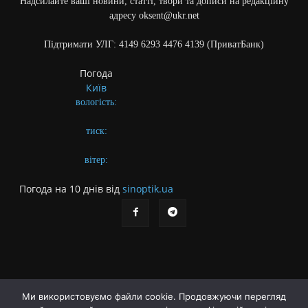
Надсилайте ваші новини, статті, твори та дописи на редакційну
адресу oksent@ukr.net
Підтримати УЛГ: 4149 6293 4476 4139 (ПриватБанк)
Погода
Київ
вологість:
тиск:
вітер:
Погода на 10 днів від
sinoptik.ua
Ми використовуємо файли cookie. Продовжуючи перегляд