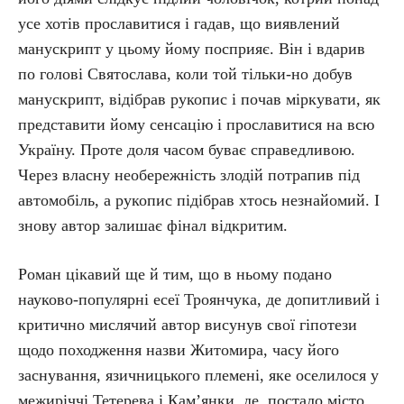
усе хотів прославитися і гадав, що виявлений
манускрипт у цьому йому посприяє. Він і вдарив
по голові Святослава, коли той тільки-но добув
манускрипт, відібрав рукопис і почав міркувати, як
представити йому сенсацію і прославитися на всю
Україну. Проте доля часом буває справедливою.
Через власну необережність злодій потрапив під
автомобіль, а рукопис підібрав хтось незнайомий. І
знову автор залишає фінал відкритим.
Роман цікавий ще й тим, що в ньому подано
науково-популярні есеї Троянчука, де допитливий і
критично мислячий автор висунув свої гіпотези
щодо походження назви Житомира, часу його
заснування, язичницького племені, яке оселилося у
межиріччі Тетерева і Кам’янки, де постало місто.