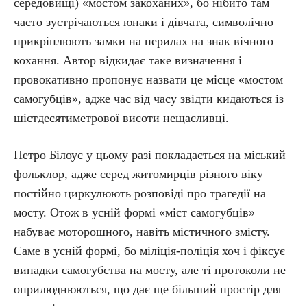
середовищі) «мостом закоханих», бо нібито там
часто зустрічаються юнаки і дівчата, символічно
прикріплюють замки на перилах на знак вічного
кохання. Автор відкидає таке визначення і
провокативно пропонує назвати це місце «мостом
самогубців», адже час від часу звідти кидаються із
шістдесятиметрової висоти нещасливці.
Петро Білоус у цьому разі покладається на міський
фольклор, адже серед житомирців різного віку
постійно циркулюють розповіді про трагедії на
мосту. Отож в усній формі «міст самогубців»
набуває моторошного, навіть містичного змісту.
Саме в усній формі, бо міліція-поліція хоч і фіксує
випадки самогубства на мосту, але ті протоколи не
оприлюднюються, що дає ще більший простір для