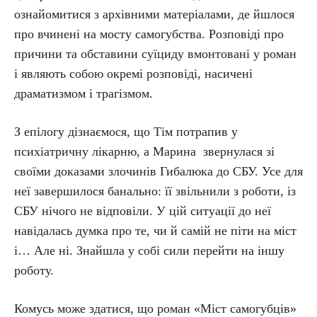
ознайомитися з архівними матеріалами, де йшлося
про вчинені на мосту самогубства. Розповіді про
причини та обставини суїциду вмонтовані у роман
і являють собою окремі розповіді, насичені
драматизмом і трагізмом.
З епілогу дізнаємося, що Тім потрапив у
психіатричну лікарню, а Марина звернулася зі
своїми доказами злочинів Гибалюка до СБУ. Усе для
неї завершилося банально: її звільнили з роботи, із
СБУ нічого не відповіли. У цій ситуації до неї
навідалась думка про те, чи й самій не піти на міст
і… Але ні. Знайшла у собі сили перейти на іншу
роботу.
Комусь може здатися, що роман «Міст самогубців»