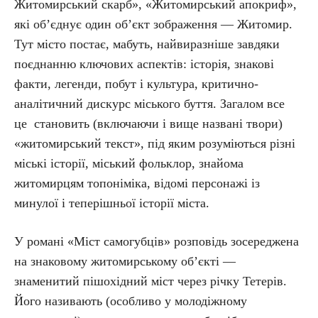
Житомирський скарб», «Житомирський апокриф»,
які об’єднує один об’єкт зображення — Житомир.
Тут місто постає, мабуть, найвиразніше завдяки
поєднанню ключових аспектів: історія, знакові
факти, легенди, побут і культура, критично-
аналітичний дискурс міського буття. Загалом все
це становить (включаючи і вище названі твори)
«житомирський текст», під яким розуміються різні
міські історії, міський фольклор, знайома
житомирцям топоніміка, відомі персонажі із
минулої і теперішньої історії міста.
У романі «Міст самогубців» розповідь зосереджена
на знаковому житомирському об’єкті —
знаменитий пішохідний міст через річку Тетерів.
Його називають (особливо у молодіжному