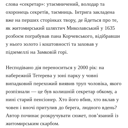
слова «секретар»: утаємничений, володар та
охоронець секретів, таємниць. Інтрига закладена
вже на перших сторінках твору, де йдеться про те,
як житомирський шляхтич Миколавський у 1635
розбоєм пограбував пана Корчевського, відібравши
у нього золото і коштовності та заховав у
підземеллі на Замковій горі.
Несподівано дія переноситься у 2000 рік: на
набережній Тетерева у зоні парку у човні
випадковий перехожий виявив труп чоловіка, якого
розпізнали — це був колишній секретар обкому, а
нині старий пенсіонер. Хто його вбив, хто вклав у
човен і вночі притулив до берега, людного вдень?
Автор починає розкручувати сюжет, пов’язаний із
житомирським скарбом.