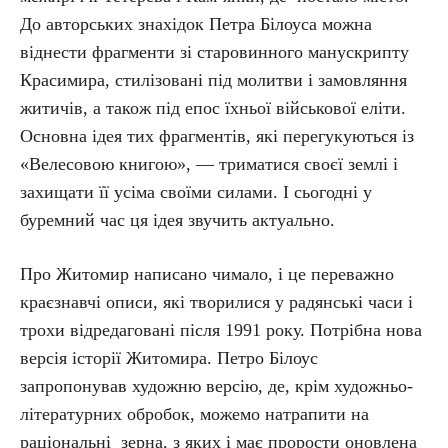
До авторських знахідок Петра Білоуса можна
віднести фрагменти зі старовинного манускрипту
Красимира, стилізовані під молитви і замовляння
житичів, а також під епос їхньої військової еліти.
Основна ідея тих фрагментів, які перегукуються із
«Велесовою книгою», — триматися своєї землі і
захищати її усіма своїми силами. І сьогодні у
буремний час ця ідея звучить актуально.
Про Житомир написано чимало, і це переважно
краєзнавчі описи, які творилися у радянські часи і
трохи відредаговані після 1991 року. Потрібна нова
версія історії Житомира. Петро Білоус
запропонував художню версію, де, крім художньо-
літературних обробок, можемо натрапити на
раціональні зерна, з яких і має прорости оновлена