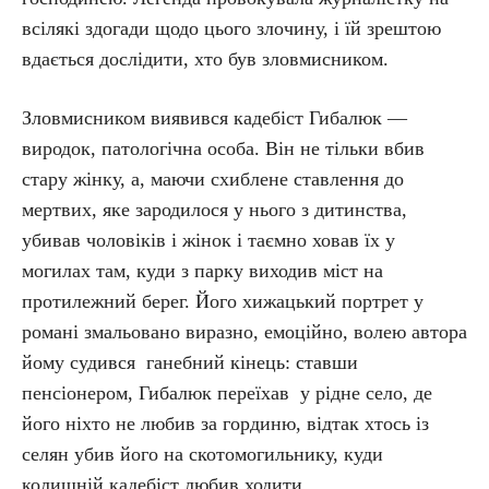
всілякі здогади щодо цього злочину, і їй зрештою
вдається дослідити, хто був зловмисником.
Зловмисником виявився кадебіст Гибалюк —
виродок, патологічна особа. Він не тільки вбив
стару жінку, а, маючи схиблене ставлення до
мертвих, яке зародилося у нього з дитинства,
убивав чоловіків і жінок і таємно ховав їх у
могилах там, куди з парку виходив міст на
протилежний берег. Його хижацький портрет у
романі змальовано виразно, емоційно, волею автора
йому судився ганебний кінець: ставши
пенсіонером, Гибалюк переїхав у рідне село, де
його ніхто не любив за гординю, відтак хтось із
селян убив його на скотомогильнику, куди
колишній кадебіст любив ходити.