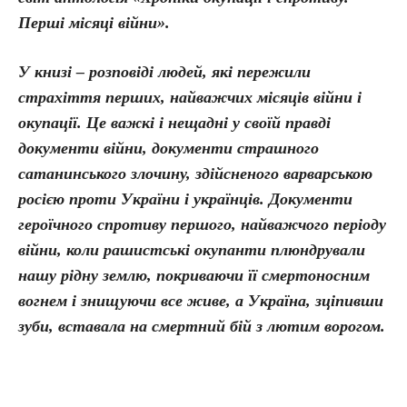
Перші місяці війни».
У книзі – розповіді людей, які пережили
страхіття перших, найважчих місяців війни і
окупації. Це важкі і нещадні у своїй правді
документи війни, документи страшного
сатанинського злочину, здійсненого варварською
росією проти України і українців. Документи
героїчного спротиву першого, найважчого періоду
війни, коли рашистські окупанти плюндрували
нашу рідну землю, покриваючи її смертоносним
вогнем і знищуючи все живе, а Україна, зціпивши
зуби, вставала на смертний бій з лютим ворогом.