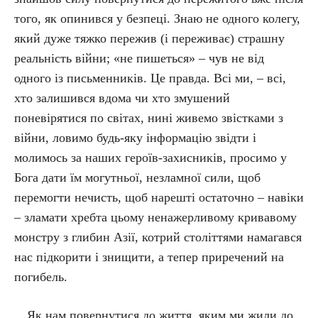
того, як опинився у безпеці. Знаю не одного колегу,
який дуже тяжко пережив (і переживає) страшну
реальність війни; «не пишеться» – чув не від
одного із письменників. Це правда. Всі ми, – всі,
хто залишився вдома чи хто змушений
поневірятися по світах, нині живемо звістками з
війни, ловимо будь-яку інформацію звідти і
молимось за наших героїв-захисників, просимо у
Бога дати їм могутньої, незламної сили, щоб
перемогти нечисть, щоб нарешті остаточно – навіки
– зламати хребта цьому ненажерливому кривавому
монстру з глибин Азії, котрий століттями намагався
нас підкорити і знищити, а тепер приречений на
погибель.
…Як нам повернутися до життя, яким ми жили до