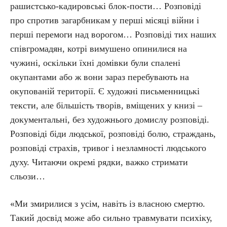
рашистсько-кадировські блок-пости… Розповіді
про спротив загарбникам у перші місяці війни і
перші перемоги над ворогом… Розповіді тих наших
співгромадян, котрі вимушено опинилися на
чужині, оскільки їхні домівки були спалені
окупантами або ж вони зараз перебувають на
окупованій території. Є художні письменницькі
тексти, але більшість творів, вміщених у книзі –
документальні, без художнього домислу розповіді.
Розповіді біди людської, розповіді болю, страждань,
розповіді страхів, тривог і незламності людського
духу. Читаючи окремі рядки, важко стримати
сльози…
«Ми змирилися з усім, навіть із власною смертю.
Такий досвід може або сильно травмувати психіку,