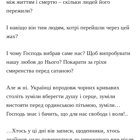
між життям і смертю – скільки людей його
пережили?
І навіщо він тим людям, котрі перейшли через цей
жах?
І чому Господь вибрав саме нас? Щоб випробувати
нашу любов до Нього? Покарати за гріхи
смиренства перед сатаною?
Але ж ні. Українці впродовж чорних кривавих
століть зуміли вберегти душу і серце, зуміли
вистояти перед ординською пітьмою, зуміли…
Господь знає і бачить, що для нас свобода і воля!..
…Хтось у ці дні вів записи, щоденники, хтось
знайшов силу повернутися до пережитого вже після