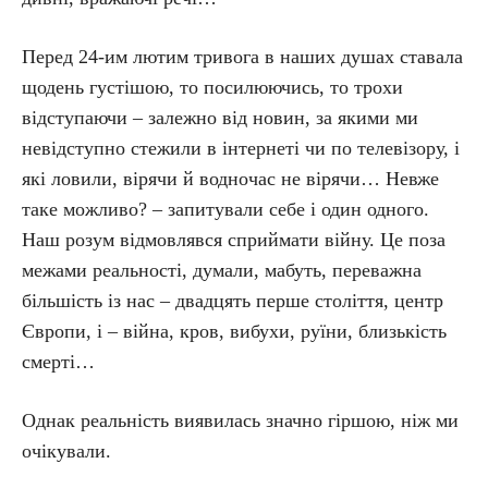
Перед 24-им лютим тривога в наших душах ставала
щодень густішою, то посилюючись, то трохи
відступаючи – залежно від новин, за якими ми
невідступно стежили в інтернеті чи по телевізору, і
які ловили, вірячи й водночас не вірячи… Невже
таке можливо? – запитували себе і один одного.
Наш розум відмовлявся сприймати війну. Це поза
межами реальності, думали, мабуть, переважна
більшість із нас – двадцять перше століття, центр
Європи, і – війна, кров, вибухи, руїни, близькість
смерті…
Однак реальність виявилась значно гіршою, ніж ми
очікували.