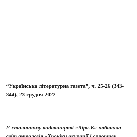
“Українська літературна газета”, ч. 25-26 (343-
344), 23 грудня 2022
У столичному видавництві «Ліра-К» побачила
світ антологія «Хроніки окупації і спротиву.