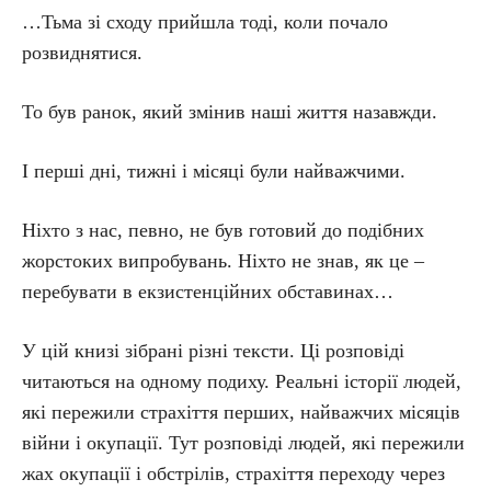
…Тьма зі сходу прийшла тоді, коли почало
розвиднятися.
То був ранок, який змінив наші життя назавжди.
І перші дні, тижні і місяці були найважчими.
Ніхто з нас, певно, не був готовий до подібних
жорстоких випробувань. Ніхто не знав, як це –
перебувати в екзистенційних обставинах…
У цій книзі зібрані різні тексти. Ці розповіді
читаються на одному подиху. Реальні історії людей,
які пережили страхіття перших, найважчих місяців
війни і окупації. Тут розповіді людей, які пережили
жах окупації і обстрілів, страхіття переходу через