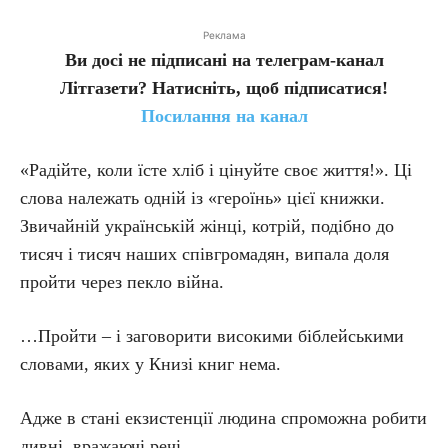
Реклама
Ви досі не підписані на телеграм-канал
Літгазети? Натисніть, щоб підписатися!
Посилання на канал
«Радійте, коли їсте хліб і цінуйте своє життя!». Ці
слова належать одній із «героїнь» цієї книжки.
Звичайній українській жінці, котрій, подібно до
тисяч і тисяч наших співгромадян, випала доля
пройти через пекло війна.
…Пройти – і заговорити висо­кими біб­лей­сь­ки­ми
сло­ва­ми, яких у Книзі книг нема.
Адже в стані екзистенції людина спроможна робити
дивні, вражаючі речі…