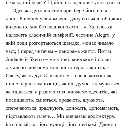
безлюдний берег? Щойно складено вступні іспити
— Одеська духовна семінарія бере його в своє
лоно. Рішення усвідомлене, дану батькові обіцянку
виконано, хоч без великої охоти…». За нею, як
належить класичній симфонії, частина Alegro, у
якій події розгортаються швидко, минає чимало
часу, і перед читачем – панорама життя. Потім
Аndante й Skerco – ми уповільнюємось і більш
детально вивчаємо головного героя: як пізнає
Одесу, як згадує Єлисавет, як пізнає життя і як
пише перші композиції, як він думає, як мучиться,
як тішиться; а разом з тим вивчаємо одеситів, які
поспішають, сміються, продають, шукають,
сперечаються, зраджують, доносять, допомагають,
підставляють плече… Ми вивчаємо архітектуру,
історію міста, його вулиці, його пейзажі. Данило