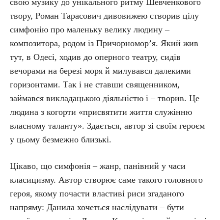
свою музику до унікального ритму Шевченкового
твору, Роман Тарасович дивовижею створив цілу
симфонію про маленьку велику людину –
композитора, родом із Причорномор’я. Який жив
тут, в Одесі, ходив до оперного театру, сидів
вечорами на березі моря й милувався далекими
горизонтами. Так і не ставши священником,
займався викладацькою діяльністю і – творив. Це
людина з когорти «присвятити життя служінню
власному таланту». Здається, автор зі своїм героєм
у цьому безмежно близькі.
Цікаво, що симфонія – жанр, панівний у часи
класицизму. Автор створює саме такого головного
героя, якому почасти властиві риси згаданого
напряму: Данила хочеться наслідувати – бути