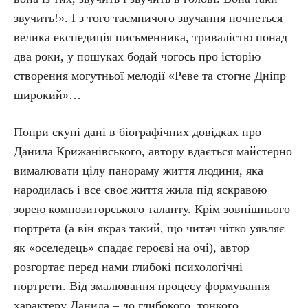
звучить!». І з того таємничого звучання почнеться
велика експедиція письменника, тривалістю понад
два роки, у пошуках бодай чогось про історію
створення могутньої мелодії «Реве та стогне Дніпр
широкий»…
Попри скупі дані в біографічних довідках про
Данила Крижанівського, автору вдається майстерно
вималювати цілу панораму життя людини, яка
народилась і все своє життя жила під яскравою
зорею композиторського таланту. Крім зовнішнього
портрета (а він якраз такий, що читач чітко уявляє
як «оселедець» спадає героєві на очі), автор
розгортає перед нами глибокі психологічні
портрети. Від змалювання процесу формування
характеру Данила – до глибокого, тонкого,