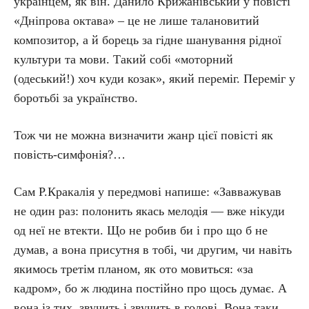
українцем, як він. Данило Крижанівський у повісті
«Дніпрова октава» – це не лише талановитий
композитор, а й борець за гідне шанування рідної
культури та мови. Такий собі «моторний
(одеський!) хоч куди козак», який переміг. Переміг у
боротьбі за українство.
Тож чи не можна визначити жанр цієї повісті як
повість-симфонія?…
Сам Р.Кракалія у передмові напише: «Завважував
не один раз: полонить якась мелодія — вже нікуди
од неї не втекти. Що не робив би і про що б не
думав, а вона присутня в тобі, чи другим, чи навіть
якимось третім планом, як ото мовиться: «за
кадром», бо ж людина постійно про щось думає. А
вона із тих, звучить і звучить в голові. Вона таки