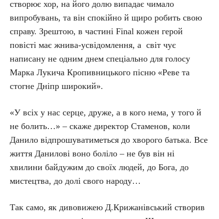
створює хор, на його долю випадає чимало
випробувань, та він спокійно й щиро робить свою
справу. Зрештою, в частині Final кожен герой
повісті має жнива-усвідомлення, а світ чує
написану не одним днем спеціально для голосу
Марка Лукича Кропивницького пісню «Реве та
стогне Дніпр широкий».
«У всіх у нас серце, друже, а в кого нема, у того й
не болить…» – скаже директор Стаменов, коли
Данило відпрошуватиметься до хворого батька. Все
життя Данилові воно боліло – не був він ні
хвилини байдужим до своїх людей, до Бога, до
мистецтва, до долі свого народу…
Так само, як дивовижею Д.Крижанівський створив