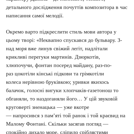
детального дослідження почуттів композитора в час
написання самої мелодії.
Окремо варто підкреслити стиль мови автора у
цьому творі: «Неквапно спускався до бульвару. З-
над моря вже линув свіжий легіт, надлітали
крикливі перегуки мартинів. Дзюркотів,
хлюпочучи, фонтан посеред майдану, раз-по-
раз цокотіли кінські підкови та грімкотіли
колеса нерівною бруківкою; уривки якихось
балачок, голосні вигуки хлопчаків-газетонош то
обганяли, то наздоганяли його… У цій звуковій
круговерті зненацька — уже вкотре
— напросився з пам’яті той ранок і той краєвид на
Малому Фонтані. Скільки засягав погляд —
спокійно дихало море, сліпило сріблястими