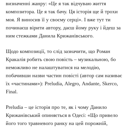
визначенні жанру: «Це я так відчуваю життя
композитора. Це я так бачу. Ця історія ще й трохи
моя. Я виносив її у своєму серці». І вже тут ти
починаєш вірити автору, даєш йому руку і йдеш за
ним стежками Данила Крижанівського.
Щодо композиції, то слід зазначити, що Роман
Кракалія робить свою повість – музикальною, бо
неможливо не налаштуватися на мелодію,
побачивши назви частин повісті (автор сам називає
їх «частинами»): Preludia, Alegro, Аndante, Skerco,
Final.
Preludia – це історія про те, як і чому Данило
Крижанівський опиняється в Одесі: «Що привело
його того травневого ранку на цей порожній,