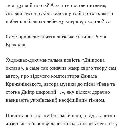
твоя душа й плоть? А за тим постає питання,
скільки тисяч рухів сталося у тобі до того, як ти
побачила блакить небесну вперше, людино?!…
Саме про велич життя людського пише Роман
Кракалія.
Художньо-документальна повість «Дніпрова
октава», а саме так означив жанр свого твору сам
автор, про відомого композитора Данила
Крижанівського, автора музики до пісні «Реве та
стогне Дніпр широкий…», яку цілком доречно
називають український неофіційним гімном.
Повість не є цілком біографічною, а відтак автор
дозволяє собі знову ж чесно сказати читачеві ще у