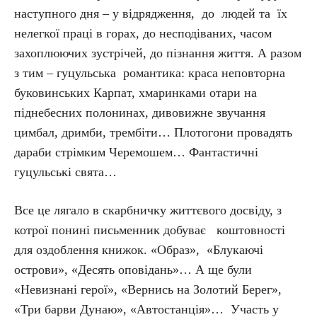
наступного дня – у відрядження, до людей та їх
нелегкої праці в горах, до несподіваних, часом
захоплюючих зустрічей, до пізнання життя. А разом
з тим – гуцульська романтика: краса неповторна
буковинських Карпат, хмаринками отари на
піднебесних полонинах, дивовижне звучання
цимбал, дримби, трембіти… Плотогони провадять
дараби стрімким Черемошем… Фантастичні
гуцульські свята…
Все це лягало в скарбничку життєвого досвіду, з
котрої понині письменник добуває коштовності
для оздоблення книжок. «Образ», «Блукаючі
острови», «Десять оповідань»… А ще були
«Невизнані герої», «Вернись на Золотий Берег»,
«Три барви Дунаю», «Автостанція»… Участь у