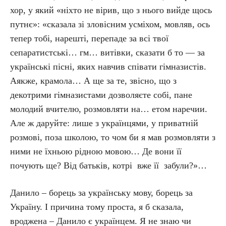
хор, у який «ніхто не вірив, що з нього вийде щось
путнє»: «сказала зі зловісним усміхом, мовляв, ось
тепер тобі, нарешті, перепаде за всі твої
сепаратистські… гм… витівки, сказати б то — за
українські пісні, яких навчив співати гімназистів.
Аякже, крамола… А ще за те, звісно, що з
декотрими гімназистами дозволяєте собі, пане
молодий вчителю, розмовляти на… етом наречии.
Але ж даруйте: лише з українцями, у приватній
розмові, поза школою, то чом би я мав розмовляти з
ними не їхньою рідною мовою… Де вони її
почують ще? Від батьків, котрі вже її забули?»…
Данило – борець за українську мову, борець за
Україну. І причина тому проста, я б сказала,
вроджена – Данило є українцем. Я не знаю чи