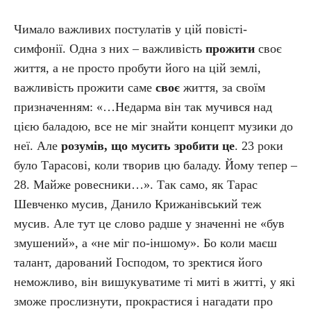
Чимало важливих постулатів у цій повісті-
симфонії. Одна з них – важливість
прожити
своє
життя, а не просто пробути його на цій землі,
важливість прожити саме
своє
життя, за своїм
призначенням: «…Недарма він так мучився над
цією баладою, все не міг знайти концепт музики до
неї. Але
розумів, що мусить зробити це
. 23 роки
було Тарасові, коли творив цю баладу. Йому тепер –
28. Майже ровесники…». Так само, як Тарас
Шевченко мусив, Данило Крижанівський теж
мусив. Але тут це слово радше у значенні не «був
змушений», а «не міг по-іншому». Бо коли маєш
талант, дарований Господом, то зректися його
неможливо, він вишукуватиме ті миті в житті, у які
зможе прослизнути, прокрастися і нагадати про