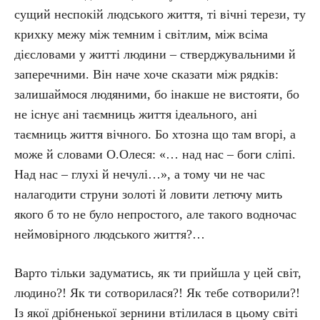
сущий неспокій людського життя, ті вічні терези, ту
крихку межу між темним і світлим, між всіма
дієсловами у житті людини – стверджувальними й
заперечними. Він наче хоче сказати між рядків:
залишаймося людяними, бо інакше не вистояти, бо
не існує ані таємниць життя ідеального, ані
таємниць життя вічного. Бо хтозна що там вгорі, а
може й словами О.Олеся: «… над нас – боги сліпі.
Над нас – глухі й нечулі…», а тому чи не час
налагодити струни золоті й ловити летючу мить
якого б то не було непростого, але такого водночас
неймовірного людського життя?…
Варто тільки задуматись, як ти прийшла у цей світ,
людино?! Як ти сотворилася?! Як тебе сотворили?!
Із якої дрібненької зернини втілилася в цьому світі