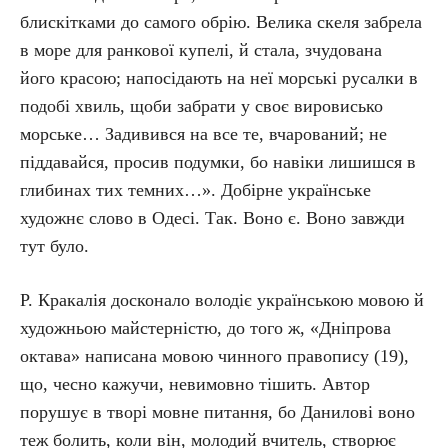
блискітками до самого обрію. Велика скеля забрела
в море для ранкової купелі, й стала, зчудована
його красою; напосідають на неї морські русалки в
подобі хвиль, щоби забрати у своє вировисько
морське… Задивився на все те, вчарований; не
піддавайся, просив подумки, бо навіки лишишся в
глибинах тих темних…». Добірне українське
художнє слово в Одесі. Так. Воно є. Воно завжди
тут було.
Р. Кракалія досконало володіє українською мовою й
художньою майстерністю, до того ж, «Дніпрова
октава» написана мовою чинного правопису (19),
що, чесно кажучи, невимовно тішить. Автор
порушує в творі мовне питання, бо Данилові воно
теж болить, коли він, молодий вчитель, створює