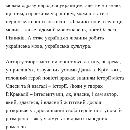
можна одразу народися українцем, але точно знаю,
що ним, справжнім українцем, можна стати з
першої материнської пісні. «Людинотворча функція
мови» – каже відомий мовознавець, поет Олекса
Різників. А отже українця з людини робить
українська мова, українська культура.
Автор у творі часто використовує латину, зокрема,
у прислів’ях, озвучених устами Данила. Крім того,
головний герой повісті вражає знанням історії міста
Одеси та й взагалі – історії. Люди у творах
Р.Кракалії – інтелектуали, як, власне, і сам автор,
який, здається, і власний життєвий досвід
розкриває у дорослішанні своїх героїв поступово й
розмірено – як у якомусь з відомих народних
романсів.