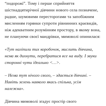
“подорожі”. Тому і перше сприйняття
шістнадцятирічної дівчини нового села позначене,
радше, шумовими пересторогами та запобіжним
мисленням горянки супроти рівнинних краєвидів,
ніж адекватним розумінням простору, в якому вона,
не плануючи своєї мандрівки, мимоволі опинилася:
«Тут наліпили тих коробочок, мислить дівчина,
нема як дихнути, перебратися все на виду. І звуки
сторонні чути ідеально
<
…
>.
– Нема тут нічого свого, – здається дівчині. –
Навіть зелень навколо якась спільна, усім
належна».
Дівчина мимоволі згадує простір свого