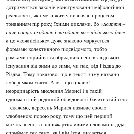
дотримується законів конструювання міфологічної
реальності, яка межі життя визначає процесом
триванням пір року, їхніми циклами, бо
«життя –
наче сонце: сходить і заходить кожнісінького дня»,
а це «кожнісіньке» дуже знаково маркується
формами колективного підсвідомого, тобто
рамками сприйняття обрядових сенсів людського
існування від зими до зими, чи пак, від Різдва до
Різдва. Тому показово, що в тексті зиму названо
«оберемком свят». Але – що цікаво! –
неординарість мислення Марисі і в такій
одноманітній родинній обрядовості бачить свій сенс
– скажімо, вересень Марися називає своєю
улюбленою порою року, тому що цей перший
місяць осені, за напівжартівливими словами її діда,
сприймає так само, як і він (хоч, видається,