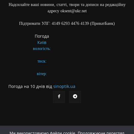
Надсилайте ваші новини, статті, твори та дописи на редакційну
адресу oksent@ukr.net
Підтримати УЛГ: 4149 6293 4476 4139 (ПриватБанк)
Погода
Київ
вологість:
тиск:
вітер:
Погода на 10 днів від
sinoptik.ua
Ми використовуємо файли cookie. Продовжуючи перегляд