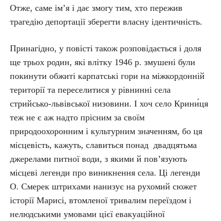
Отже, саме ім’я і дає змогу тим, хто пережив
трагедію депортації зберегти власну ідентичність.
Принагідно, у повісті також розповідається і доля
ще трьох родин, які влітку 1946 р. змушені були
покинути обжиті карпатські гори на міжкордонній
території та переселитися у рівнинні села
стрийсько-львівської низовини. І хоч село Крини́ця
теж не є аж надто прісним за своїм
природоохоронним і культурним значенням, бо ця
місцевість, кажуть, славиться понад двадцятьма
джерелами питної води, з якими й пов’язують
місцеві легенди про виникнення села. Ці легенди
О. Смерек штрихами нанизує на рухомий сюжет
історії Марисі, втомленої тривалим переїздом і
нелюдськими умовами цієї евакуаційної