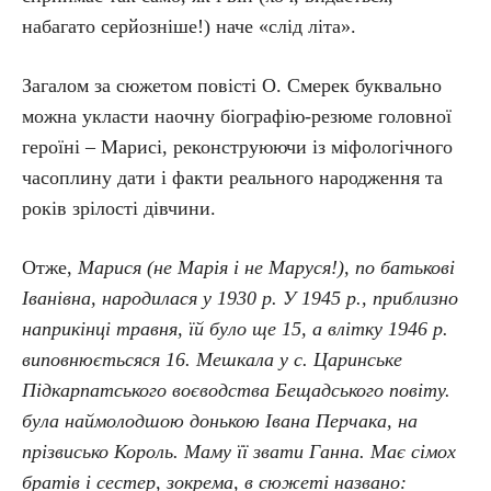
набагато серйозніше!) наче «слід літа».
Загалом за сюжетом повісті О. Смерек буквально
можна укласти наочну біографію-резюме головної
героїні – Марисі, реконструюючи із міфологічного
часоплину дати і факти реального народження та
років зрілості дівчини.
Отже,
Марися (не Марія і не Маруся!), по батькові
Іванівна, народилася у 1930 р. У 1945 р., приблизно
наприкінці травня, їй було ще 15, а влітку 1946 р.
виповнюєтьсяся 16. Мешкала у с. Царинське
Підкарпатського воєводства Бещадського повіту.
була наймолодшою донькою Івана Перчака, на
прізвисько Король. Маму її звати Ганна. Має сімох
братів і сестер, зокрема, в сюжеті названо: