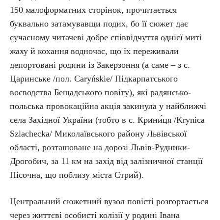
150 малоформатних сторінок, прочитається
буквально затамувавщи подих, бо її сюжет дає
сучасному читачеві добре співвідчуття однієї миті
жаху й кохання водночас, що їх переживали
депортовані родини із Закерзоння (а саме – з с.
Царинське /пол. Caryńskie/ Підкарпатського
воєводства Бещадського повіту), які радянсько-
польська провокаційна акція закинула у найближчі
села Західної України (тобто в с. Крини́ця /Krynica
Szlachecka/ Миколаївського району Львівської
області, розташоване на дорозі Львів-Рудники-
Дрогобич, за 11 км на захід від залізничної станції
Пісочна, що поблизу міста Стрий).
Центральний сюжетний вузол повісті розгортається
через життєві особисті колізії у родині Івана