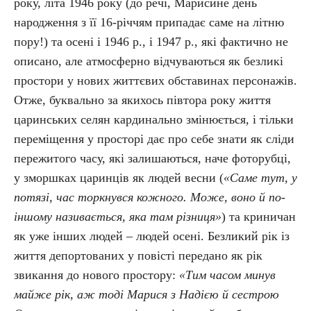
року, літа 1946 року (до речі, Марисине день
народження з її 16-річчям припадає саме на літню
пору!) та осені і 1946 р., і 1947 р., які фактично не
описано, але атмосферно відчуваються як безликі
простори у нових життєвих обставинах персонажів.
Отже, буквально за якихось півтора року життя
царинських селян кардинально змінюється, і тільки
переміщення у просторі дає про себе знати як сліди
пережитого часу, які залишаються, наче фоторубці,
у зморшках царинців як людей весни (
«Саме тут, у
потязі, час торкнувся кожного. Може, воно й по-
іншому називається, яка там різниця»
) та криничан
як уже інших людей – людей осені. Безликий рік із
життя депортованих у повісті передано як рік
звикання до нового простору:
«Тим часом минув
майже рік, аж тоді Марися з Надією й сестрою