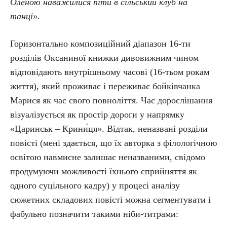
Оленою наважилися піти в сільський клуб на
танці».
Горизонтально композиційний діапазон 16-ти
розділів Оксаниної книжки дивовижним чином
відповідають внутрішньому часові (16-тьом рокам
життя), який проживає і переживає бойківчанка
Марися як час свого повноліття. Час дорослішання
візуалізується як простір дороги у напрямку
«Царинськ – Крини́ця». Відтак, неназвані розділи
повісті (мені здається, що їх авторка з філологічною
освітою навмисне залишає неназваними, свідомо
продумуючи можливості їхнього сприйняття як
одного суцільного кадру) у процесі аналізу
сюжетних складових повісті можна сегментувати і
фабульно позначити такими ніби-титрами: