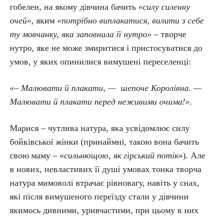
гобелен, на якому дівчина бачить
«силу силенну
очей»
, яким
«потрібно виплакатися, вилити з себе
ту мовчанку, яка заповнила її нутро»
– творче
нутро, яке не може змиритися і пристосуватися до
умов, у яких опинилися вимушені переселенці:
«– Малювати й плакати, — шепоче Королівна. —
Малювати й плакати перед неживими очима!».
Марися – чутлива натура, яка усвідомлює силу
бойківської жінки (принаймні, такою вона бачить
свою маму – «
сильнющою, як гірський потік
»). Але
в нових, невластивих її душі умовах тонка творча
натура мимоволі втрачає рівновагу, навіть у снах,
які після вимушеного переїзду стали у дівчини
якимось дивними, уривчастими, при цьому в них