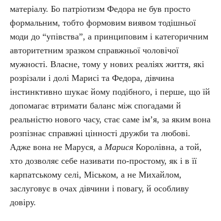
матеріалу. Бо патріотизм Федора не був просто
формальним, тобто формовим виявом тодішньої
моди до “упівства”, а принциповим і категоричним
авторитетним зразком справжньої чоловічої
мужності. Власне, тому у нових реаліях життя, які
розрізали і долі Марисі та Федора, дівчина
інстинктивно шукає йому подібного, і перше, що їй
допомагає втримати баланс між спогадами й
реальністю нового часу, стає саме ім’я, за яким вона
розпізнає справжні цінності дружби та любові.
Адже вона не Маруся, а
Марися
Королівна, а той,
хто дозволяє себе називати по-простому, як і в її
карпатському селі, Міськом, а не Михайлом,
заслуговує в очах дівчини і повагу, й особливу
довіру.