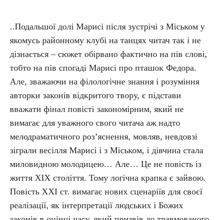
..Подальшої долі Марисі після зустрічі з Міськом у
якомусь районному клубі на танцях читач так і не
дізнається – сюжет обірвано фактично на пів слові,
тобто на пів спогаді Марисі про пташок Федора.
Але, зважаючи на філологічне знання і розуміння
авторки законів відкритого твору, є підстави
вважати фінал повісті закономірним, який не
вимагає для уважного свого читача аж надто
мелодраматичного роз’яснення, мовляв, невдовзі
зіграли весілля Марисі і з Міськом, і дівчина стала
миловидною молодицею… Але… Це не повість із
життя ХІХ століття. Тому логічна крапка є зайвою.
Повість ХХІ ст. вимагає нових сценаріїв для своєї
реалізації, як інтерпретації людських і Божих
законів в оцінці часу, який призвів до травмованого