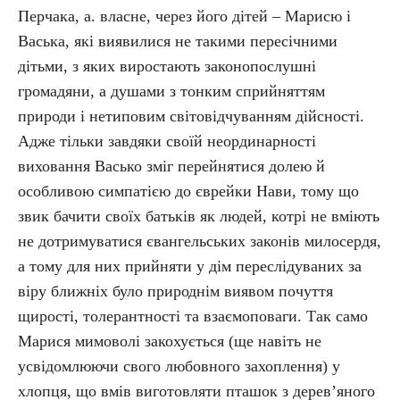
Перчака, а. власне, через його дітей – Марисю і
Васька, які виявилися не такими пересічними
дітьми, з яких виростають законопослушні
громадяни, а душами з тонким сприйняттям
природи і нетиповим світовідчуванням дійсності.
Адже тільки завдяки своїй неординарності
виховання Васько зміг перейнятися долею й
особливою симпатією до єврейки Нави, тому що
звик бачити своїх батьків як людей, котрі не вміють
не дотримуватися євангельських законів милосердя,
а тому для них прийняти у дім переслідуваних за
віру ближніх було природнім виявом почуття
щирості, толерантності та взаємоповаги. Так само
Марися мимоволі закохується (ще навіть не
усвідомлюючи свого любовного захоплення) у
хлопця, що вмів виготовляти пташок з дерев’яного