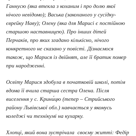
Ганнусю (яка втекла з коханим і про долю якої
нічого невідомо); Васька (закоханого у сусідку-
єврейку Наву); Олену (яка для Марисі є постійною
старшою наставницею). Про інших дітей
Перчаків, про яких згадано кількісно, нічого
конкретного не сказано у повісті. Дізнаємося
також, що Марися із двійнят, але її братик помер
при народженні.
Освіту Марися здобула в початковій школі, потім
вдома її вчила старша сестра Олена. Після
виселення у с. Крини́цю (тепер – Стрийського
району Львівської обл.) навчається у якомусь
коледжі чи технікумі на кухарку.
Хлопці, який вона зустрічала своєму житті: Федір