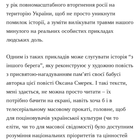
у рік повномасштабного вторгнення росії на
територію України, щоб не просто уникнути
помилок історії, а зуміти вилікувати травми нашого
минулого на реальних особистих прикладах
людських доль.
Одним із таких прикладів може слугувати історія “з
іншого берега”, яку реконструює у художню повість
з присвятою-нагадуванням пам’яті своєї бабусі
авторка цієї повісті Оксана Смерек. І такі тексти,
мені здається, не можна просто читати – їх
потрібно бачити на екрані, навіть хоча б і в
телесеріальному масовому прокаті, головне, щоб
для поціновувачів української культури (чи то
еліти, чи то для масової свідомості) було доступним
розуміння національних пріоритетів та цінностей