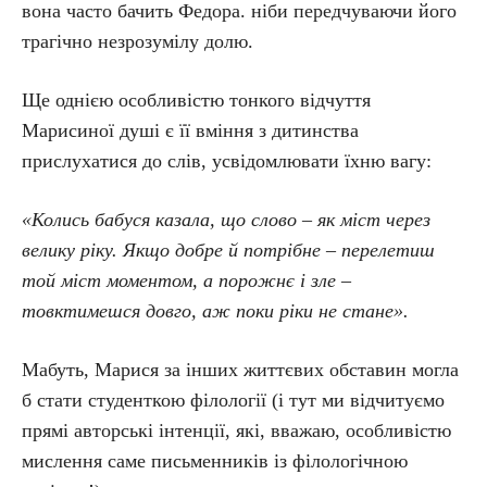
вона часто бачить Федора. ніби передчуваючи його
трагічно незрозумілу долю.
Ще однією особливістю тонкого відчуття
Марисиної душі є її вміння з дитинства
прислухатися до слів, усвідомлювати їхню вагу:
«Колись бабуся казала, що слово – як міст через
велику ріку. Якщо добре й потрібне – перелетиш
той міст моментом, а порожнє і зле –
товктимешся довго, аж поки ріки не стане».
Мабуть, Марися за інших життєвих обставин могла
б стати студенткою філології (і тут ми відчитуємо
прямі авторські інтенції, які, вважаю, особливістю
мислення саме письменників із філологічною