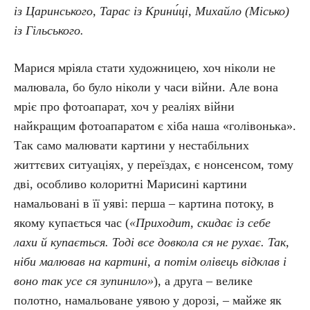
із Царинського, Тарас із Крини́ці, Михайло (Місько)
із Гільського.
Марися мріяла стати художницею, хоч ніколи не
малювала, бо було ніколи у часи війни. Але вона
мріє про фотоапарат, хоч у реаліях війни
найкращим фотоапаратом є хіба наша «голівонька».
Так само малювати картини у нестабільних
життєвих ситуаціях, у переїздах, є нонсенсом, тому
дві, особливо колоритні Марисині картини
намальовані в її уяві: перша – картина потоку, в
якому купається час (
«Приходит, скидає із себе
лахи й купається. Тоді все довкола ся не рухає. Так,
ніби малював на картині, а потім олівець відклав і
воно так усе ся зупинило»
), а друга – велике
полотно, намальоване уявою у дорозі, – майже як