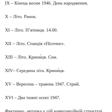
IX – Кінець весни 1946. День народження.
X – Літо. Ранок.
XI – Літо. П’ятниця. 14.00.
XII – Літо. Станція «Пісочне».
XIII – Літо. Крини́ця. Сни.
XIV– Середина літа. Крини́ця.
XV – Вересень – травень 1947. Стрий.
XVI – Два тижні осені 1947.
Фактично, авторка у цій композиційній структурі