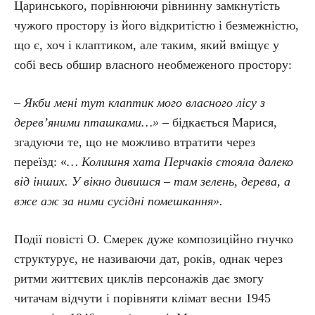
Царинського, порівнюючи рівнинну замкнутість
чужого простору із його відкритістю і безмежністю,
що є, хоч і клаптиком, але таким, який вміщує у
собі весь обшир власного необмеженого простору:
– Якби мені тут клаптик мого власного лісу з
дерев’яними пташками…» –
бідкається Марися,
згадуючи те, що не можливо втратити через
переїзд: «
… Колишня хата Перчаків стояла далеко
від інших. У вікно дивишся – там зелень, дерева, а
вже аж за ними сусідні помешкання».
Події повісті О. Смерек дуже композиційно гнучко
структурує, не називаючи дат, років, однак через
ритми життєвих циклів персонажів дає змогу
читачам відчути і порівняти клімат весни 1945