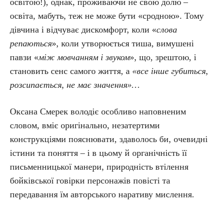
освітою!), однак, проживаючи не свою долю –
освіта, мабуть, теж не може бути «сродною». Тому
дівчина і відчуває дискомфорт, коли «
слова
репаються
», коли утворюється тиша, вимушені
павзи «
між мовчанням і звуком
», що, зрештою, і
становить сенс самого життя, а
«все інше губиться,
розсипається, не має значення»…
Оксана Смерек володіє особливо наповненим
словом, вміє оригінально, незатертими
конструкціями пояснювати, здаволось би, очевидні
істини та поняття – і в цьому й органічність її
письменницької манери, природність втілення
бойківської говірки персонажів повісті та
передавання їм авторського наративу мислення.