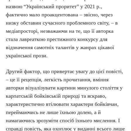
назвою “Український проритет” у 2021 р.,
фактично мало проакцентована – звісно, через
низку обставин сучасного проблемного світу, – в
медіапросторі, незважаючи на те, що її авторка
стала лавреаткою престижного конкурсу для
відзначення самотніх талантів у жанрах цікавої
української прози.
Другий фактор, що привертає увагу до цієї повісті,
– це її рецепція, легкість прочитання, вміння
авторки візуалізувати картини минулого століття у
карпатській бойківській природі та яскраво,
характеристично втілювати характери бойківчан,
переймаючись не лише їхньою долею, а й
намагаючись зрозуміти спосіб їхнього мислення. І
справді повість, яка охоплює у виданні всього лише