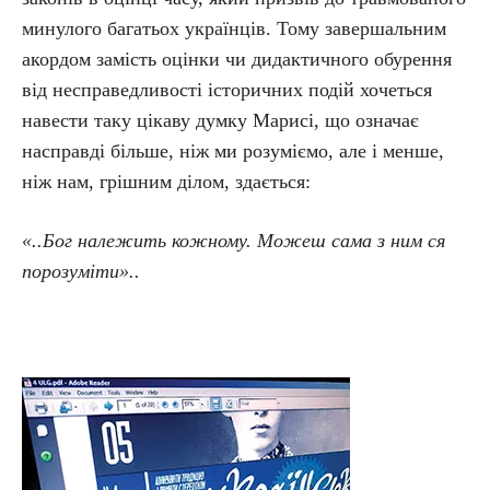
минулого багатьох українців. Тому завершальним
акордом замість оцінки чи дидактичного обурення
від несправедливості історичних подій хочеться
навести таку цікаву думку Марисі, що означає
насправді більше, ніж ми розуміємо, але і менше,
ніж нам, грішним ділом, здається:
«..Бог належить кожному. Можеш сама з ним ся
порозуміти»..