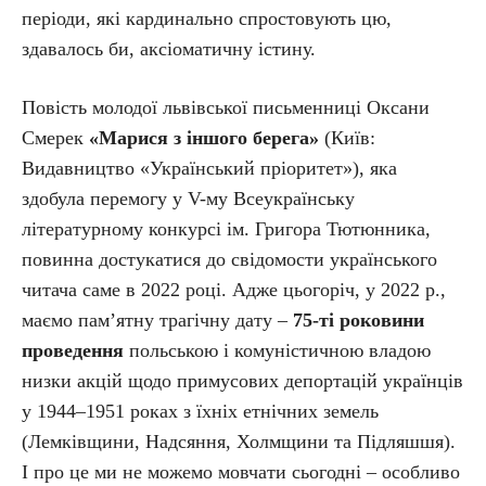
періоди, які кардинально спростовyють цю,
здавалось би, аксіоматичну істину.
Повість молодої львівської письменниці Оксани
Смерек
«Марися з іншого берега»
(Київ:
Видавництво «Український пріоритет»), яка
здобула перемогу у V-му Всеукраїнську
літературному конкурсі ім. Григора Тютюнника,
повинна достукатися до свідомости українського
читача саме в 2022 році. Адже цьогоріч, у 2022 р.,
маємо пам’ятну трагічну дату –
75-тi роковини
проведення
польською і комуністичною владою
низки акцій щодо примусових депортацiй українцiв
у 1944–1951 роках з їхніх етнiчних земель
(Лемкiвщини, Надсяння, Холмщини та Пiдляшшя).
І про це ми не можемо мовчати сьогодні – особливо