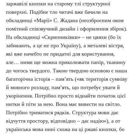
заржавілі кнопки на старому тлі структурної
поверхні. Подібне тло читачі вже бачили на
обкладинці «Марії» С. Жадана (неозброєним оком
помітний співзвучний дизайн і оформлення збірок).
На обкладинці «Скрипниківки» – не цвяхи (бо їх
забивають, а це не про Україну), а металеві вістря,
які вже начебто не придатні для користування,
але… ними ще можна приколювати папір, тканину
до чогось твердого. Такою твердою основою є наша
багаторічна історія – пам’ять («як територія сумніву
й мовного розладу, пам’ять, що потребує уваги й
укорінення. Потрібно просто віднайти початок цієї
нитки й піти за нею. Вона має вивести на світло.
Потрібно триматися рядків. Структура мови дає
відчуття простору, відповідно – дає надію»), а от
українська мова нині схожа на ці ржаві кнопки, бо