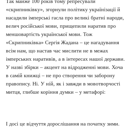
Так майже 100 років тому репресували
«скрипниківку», згорнули політику українізації й
насадили імперські гасла про великі братні народи,
велич російської мови, прищепили наратив про
меншовартість української мови. Тож
«Скрипниківка» Сергія Жадана – це нагадування
всім нам, що настав час мислити не в межах
імперських наративів, а в інтересах нашої держави.
У назві збірки – акцент на відродженні мови. Хоча
в самій книжці – не про створення чи заборону
правопису. Ні. У ній, як і завжди в мовотворчості
митця, глибше коріння думки – у метафорі:
І досі це відчуття дорослішання на початку зими.