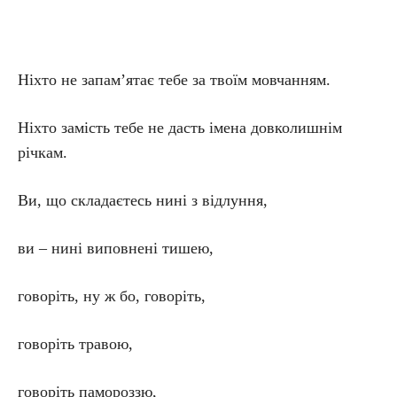
Ніхто не запам’ятає тебе за твоїм мовчанням.
Ніхто замість тебе не дасть імена довколишнім
річкам.
Ви, що складаєтесь нині з відлуння,
ви – нині виповнені тишею,
говоріть, ну ж бо, говоріть,
говоріть травою,
говоріть памороззю,