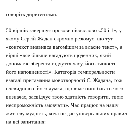
говоріть диригентами.
50 віршів завершує прозове післяслово «50 і 1», у
якому Сергій Жадан скромно резюмує, що тут
«контекст виявився вагомішим за власне текст», а
вірші «все більше нагадують щоденник, який
допомагає зберегти відчуття часу, його тяглості,
його наповненості». Категорія темпоральности
взагалі притаманна мовотворчості С. Жадана, тож
очевидною є його думка, що «час нині багато чого
визначає, засвідчує твою здатність говорити, твою
неспроможність змовчати». Час працює на нашу
життєву мудрість, хоча не дає універсальних правил
на всі запитання: