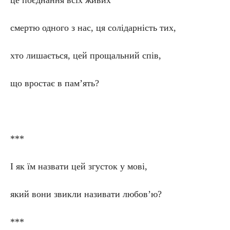
це поєднання всіх живих
смертю одного з нас, ця солідарність тих,
хто лишається, цей прощальний спів,
що вростає в пам’ять?
***
І як їм назвати цей згусток у мові,
який вони звикли називати любов’ю?
***