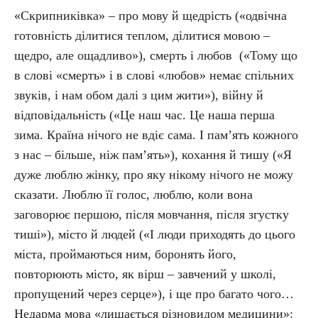
«Скрипниківка» – про мову й щедрість («одвічна
готовність ділитися теплом, ділитися мовою –
щедро, але ощадливо»), смерть і любов («Тому що
в слові «смерть» і в слові «любов» немає спільних
звуків, і нам обом далі з цим жити»), війну й
відповідальність («Це наш час. Це наша перша
зима. Країна нічого не вдіє сама. І пам’ять кожного
з нас – більше, ніж пам’ять»), кохання й тишу («Я
дуже люблю жінку, про яку нікому нічого не можу
сказати. Люблю її голос, люблю, коли вона
заговорює першою, після мовчання, після згустку
тиші»), місто й людей («І люди приходять до цього
міста, проймаються ним, боронять його,
повторюють місто, як вірш – завчений у школі,
пропущений через серце»), і ще про багато чого…
Недарма мова «лишається різновидом медицини»: