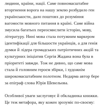
людини, країни, нації. Саме повномасштабне
вторгнення ворога на нашу землю розбудило ген
українськости, дало поштовх до розуміння
вагомости мовного питання в країні. Саме війна
змусила багатьох переосмислити історію, мову,
літературу. Нині мова стала потужним маркером
ідентифікації для більшости українців, а для генія
думки й лідера громадських патріотичних акцій та
культурних ініціатив Сергія Жадана вона була в
пріоритеті завжди. Тож не дивно, що саме мова
стала й головним героєм збірки, і художнім
широкомасштабним полотном. Недарма автор бере
за епіграф слова Юрія Шевельова.
Особливої уваги заслуговує й обкладинка книжки.
Це теж метафора, яку кожен зрозуміє по-своєму: