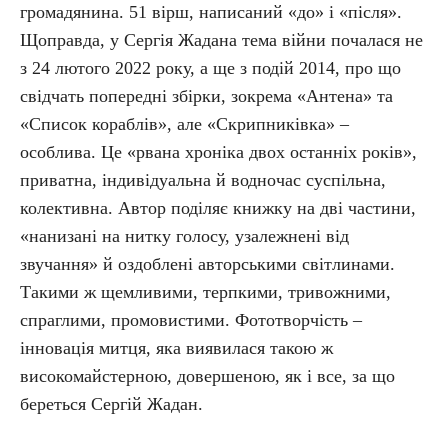
громадянина. 51 вірш, написаний «до» і «після».
Щоправда, у Сергія Жадана тема війни почалася не
з 24 лютого 2022 року, а ще з подій 2014, про що
свідчать попередні збірки, зокрема «Антена» та
«Список кораблів», але «Скрипниківка» –
особлива. Це «рвана хроніка двох останніх років»,
приватна, індивідуальна й водночас суспільна,
колективна. Автор поділяє книжку на дві частини,
«нанизані на нитку голосу, узалежнені від
звучання» й оздоблені авторськими світлинами.
Такими ж щемливими, терпкими, тривожними,
спраглими, промовистими. Фототворчість –
інновація митця, яка виявилася такою ж
високомайстерною, довершеною, як і все, за що
береться Сергій Жадан.