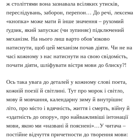
ж століттями вона зазнавала всіляких утисків,
переслідувань, заборон, перепон… До речі, лексема
«кнопка» може мати й інше значення – рухомий
ґудзик, який запускає (чи зупиняє) підключений
механізм. На нього лиш варто обов’язково
натиснути, щоб цей механізм почав діяти. Чи не на
часі кожному з нас натиснути на свою свідомість,
почати діяти, шліфувати вістря мови до блиску?!
Ось така увага до деталей у кожному слові поета,
кожній поезії й світлині. Тут про морок і світло,
мову й мовчання, календарну зиму й внутрішнє
літо, про місто і вдячність, життя і смерть, війну й
«здатність до опору», про найважливіші інтонації
мови, якою ми «названі й пояснені»…У читача –
постійне відчуття причетности до творення мови: