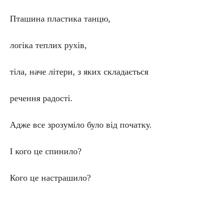
Пташина пластика танцю,
логіка теплих рухів,
тіла, наче літери, з яких складається
речення радості.
Адже все зрозуміло було від початку.
І кого це спинило?
Кого це настрашило?