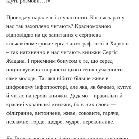
ідуть розмови…?»
Проводжу паралель із сучасністю. Кого ж зараз у
нас так захоплено читають? Красномовною
відповіддю на це запитання є серпнева
кількакілометрова черга з автограф-сесії в Харкові
– так натхненно в нас читають книжки Сергія
Жадана. І приємним бонусом є те, що серед
поціновувачів творчости цього генія сучасности –
саме молодь. Та, яка нібито більше живе в
цифровому інфопросторі, але яка, як бачимо, купує
й читає паперові книжки. Додамо – правильні й
красиві українські книжки, бо в них слово -–
філігранне, витончене, живе, соковите, гаряче,
незламне, горде, щедре, мудре, переконливе.
Як Ви вже зрозуміли, ідеться про вишукану подію –