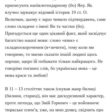
приписують напівлегендарному (бо) Яну. Як
влучно зауважує відомий історик 19 ст. О.
Вельтман, цьому є зараз чимало підтверджень, саме
слово складене з імені Ян та частки (бо).
Пригадується ще один цікавий факт, який засвідчує
багатство нашої мови: слово «язик» є
складноскороченим (я+зичити), тому коли ми
говоримо, то маємо сказати іншій людині щось
хороше, щиро їй побажати тільки найкращого. Не
говорімо поганих слів, бо українська мова – це
мова краси та любові!
В 11 – 13 століттях також існував жанр билиці
(билини, стариці), він має дискурсивний характер,
проте легенда, що Змій Горинич – це войовниче
тюркське плем’я, уже, на мою думку, свідчить про