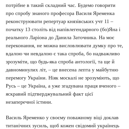
потрібне в такий складний час. Будемо говорити
про спробу знаного професора Василя Яременка
реконструювати репертуар князівських учт 11 –
початку 13 століть від напівлегендарного (бо)Яна і
реального Ларіона до Данила Заточника. На моє
переконання, не можна висловлювати думку про те,
вдалою чи невдалою є така спроба, бо надважливо
зрозуміти, що будь-яка спроба антології, та ще й
давноминулих літ, – це внесена лепта у майбутню
перемогу України. Ніяк москалі не зрозуміють, що
Русь – це Україна, а уже згадувана праця вченого –
яскравий підтверджувальний факт цієї
незаперечної істини.
Василь Яременко у своєму поважному віці доклав
титанічних зусиль, щоб кожен свідомий українець