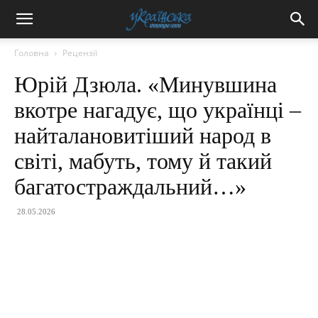
Головна
Рецензії
Юрій Дзюла. «Минувшина
вкотре нагадує, що українці –
найталановитіший народ в
світі, мабуть, тому й такий
багатостраждальний…»
28.05.2026