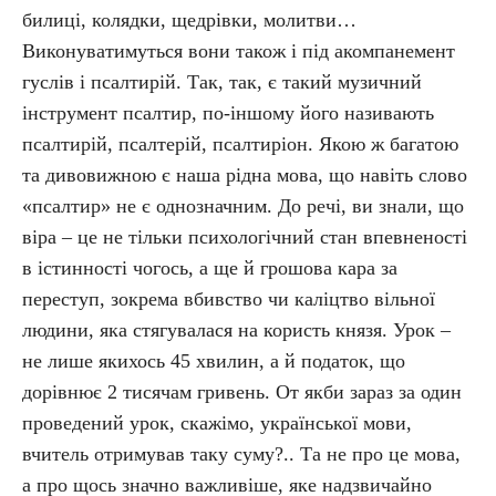
билиці, колядки, щедрівки, молитви…
Виконуватимуться вони також і під акомпанемент
гуслів і псалтирій. Так, так, є такий музичний
інструмент псалтир, по-іншому його називають
псалтирій, псалтерій, псалтиріон. Якою ж багатою
та дивовижною є наша рідна мова, що навіть слово
«псалтир» не є однозначним. До речі, ви знали, що
віра – це не тільки психологічний стан впевненості
в істинності чогось, а ще й грошова кара за
переступ, зокрема вбивство чи каліцтво вільної
людини, яка стягувалася на користь князя. Урок –
не лише якихось 45 хвилин, а й податок, що
дорівнює 2 тисячам гривень. От якби зараз за один
проведений урок, скажімо, української мови,
вчитель отримував таку суму?.. Та не про це мова,
а про щось значно важливіше, яке надзвичайно