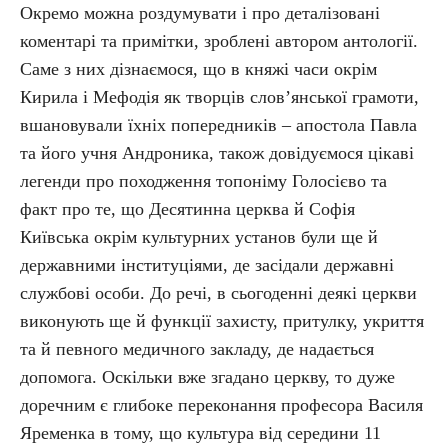
Окремо можна роздумувати і про деталізовані
коментарі та примітки, зроблені автором антології.
Саме з них дізнаємося, що в княжі часи окрім
Кирила і Мефодія як творців слов’янської грамоти,
вшановували їхніх попередників – апостола Павла
та його учня Андроника, також довідуємося цікаві
легенди про походження топоніму Голосієво та
факт про те, що Десятинна церква й Софія
Київська окрім культурних установ були ще й
державними інституціями, де засідали державні
службові особи. До речі, в сьогоденні деякі церкви
виконують ще й функції захисту, притулку, укриття
та й певного медичного закладу, де надається
допомога. Оскільки вже згадано церкву, то дуже
доречним є глибоке переконання професора Василя
Яременка в тому, що культура від середини 11