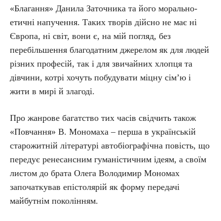
«Благання» Данила Заточника та його морально-
етичні напучення. Таких творів дійсно не має ні
Європа, ні світ, вони є, на мій погляд, без
перебільшення благодатним джерелом як для людей
різних професій, так і для звичайних хлопця та
дівчини, котрі хочуть побудувати міцну сім’ю і
жити в мирі й злагоді.
Про жанрове багатство тих часів свідчить також
«Повчання» В. Мономаха – перша в українській
старожитній літературі автобіографічна повість, що
передує ренесансним гуманістичним ідеям, а своїм
листом до брата Олега Володимир Мономах
започаткував епістолярій як форму передачі
майбутнім поколінням.