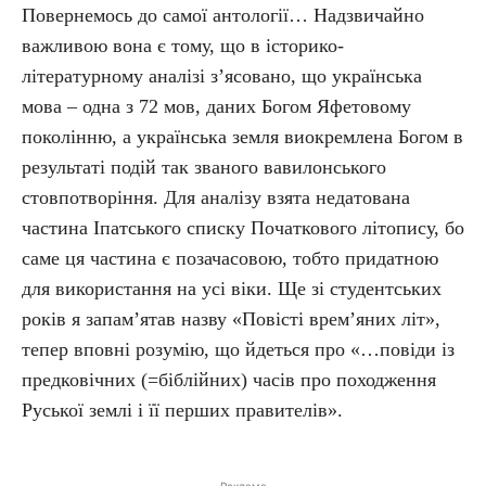
Повернемось до самої антології… Надзвичайно
важливою вона є тому, що в історико-
літературному аналізі з’ясовано, що українська
мова – одна з 72 мов, даних Богом Яфетовому
поколінню, а українська земля виокремлена Богом в
результаті подій так званого вавилонського
стовпотворіння. Для аналізу взята недатована
частина Іпатського списку Початкового літопису, бо
саме ця частина є позачасовою, тобто придатною
для використання на усі віки. Ще зі студентських
років я запам’ятав назву «Повісті врем’яних літ»,
тепер вповні розумію, що йдеться про «…повіди із
предковічних (=біблійних) часів про походження
Руської землі і її перших правителів».
Реклама