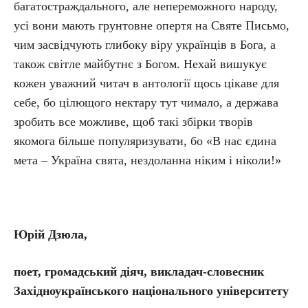
багатостраждального, але непереможного народу,
усі вони мають грунтовне опертя на Святе Письмо,
чим засвідчують глибоку віру українців в Бога, а
також світле майбутнє з Богом. Нехай вишукує
кожен уважний читач в антології щось цікаве для
себе, бо цілющого нектару тут чимало, а держава
зробить все можливе, щоб такі збірки творів
якомога більше популяризувати, бо «В нас єдина
мета – Україна свята, нездоланна ніким і ніколи!»
Юрій Дзюла,
поет, громадський діяч, викладач-словесник
Західноукраїнського національного університету