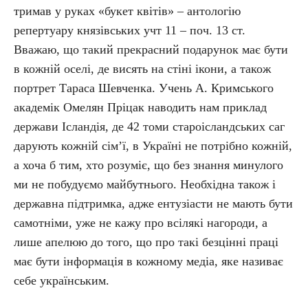
тримав у руках «букет квітів» – антологію
репертуару князівських учт 11 – поч. 13 ст.
Вважаю, що такий прекрасний подарунок має бути
в кожній оселі, де висять на стіні ікони, а також
портрет Тараса Шевченка. Учень А. Кримського
академік Омелян Пріцак наводить нам приклад
держави Ісландія, де 42 томи староісландських саг
дарують кожній сім’ї, в Україні не потрібно кожній,
а хоча б тим, хто розуміє, що без знання минулого
ми не побудуємо майбутнього. Необхідна також і
державна підтримка, адже ентузіасти не мають бути
самотніми, уже не кажу про всілякі нагороди, а
лише апелюю до того, що про такі безцінні праці
має бути інформація в кожному медіа, яке називає
себе українським.