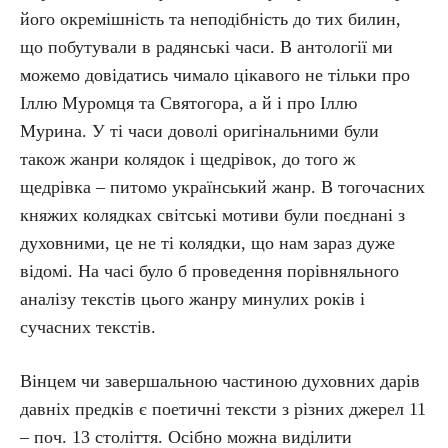
його окремішність та неподібність до тих билин,
що побутували в радянські часи. В антології ми
можемо довідатись чимало цікавого не тільки про
Іллю Муромця та Святогора, а й і про Іллю
Мурина. У ті часи доволі оригінальними були
також жанри колядок і щедрівок, до того ж
щедрівка – питомо український жанр. В тогочасних
княжих колядках світські мотиви були поєднані з
духовними, це не ті колядки, що нам зараз дуже
відомі. На часі було б проведення порівняльного
аналізу текстів цього жанру минулих років і
сучасних текстів.
Вінцем чи завершальною частиною духовних дарів
давніх предків є поетичні тексти з різних джерел 11
– поч. 13 століття. Осібно можна виділити