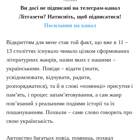
Ви досі не підписані на телеграм-канал
Літгазети? Натисніть, щоб підписатися!
Посилання на канал
Відкриттям для мене став той факт, що вже в 11 –
13 століттях існувало чимало цілком сформованих
літературних жанрів, назви яких є нашими –
українськими. Повіди – відати (знати,
усвідомлювати, відчувати, радити,
розпоряджатися), та й в слові «помниці» присутня і
пам’ять, і процес за­па­м’я­то­ву­вання, а сам жанр
пов’язаний з реальними подіями історії та їх
пошануванням. Похвали – саме слово говорить про
свою українськість.
Авторство багатьох повід, помниць, похвал