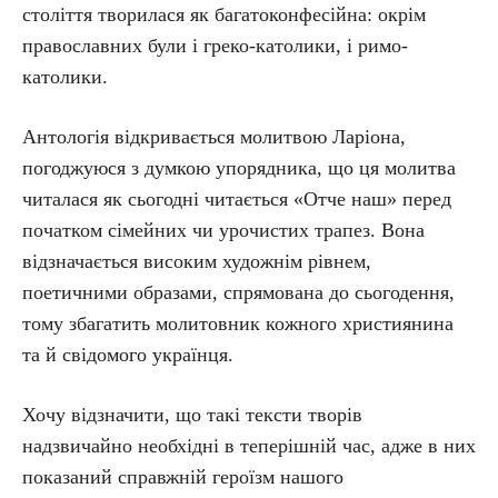
століття творилася як багатоконфесійна: окрім
православних були і греко-католики, і римо-
католики.
Антологія відкривається молитвою Ларіона,
погоджуюся з думкою упорядника, що ця молитва
читалася як сьогодні читається «Отче наш» перед
початком сімейних чи урочистих трапез. Вона
відзначається високим художнім рівнем,
поетичними образами, спрямована до сьогодення,
тому збагатить молитовник кожного християнина
та й свідомого українця.
Хочу відзначити, що такі тексти творів
надзвичайно необхідні в теперішній час, адже в них
показаний справжній героїзм нашого