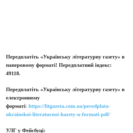
Передплатіть «Українську літературну газету» в
паперовому форматі! Передплатний індекс:
49118.
Передплатіть
«Українську літературну газету» в
електронному
форматі
:
https://litgazeta.com.ua/peredplata-
ukrainskoi-literaturnoi-hazety-u-formati-pdf/
УЛГ у Фейсбуці: