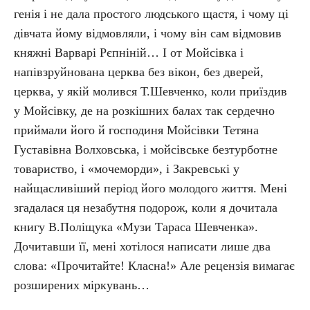
генія і не дала простого людського щастя, і чому ці
дівчата йому відмовляли, і чому він сам відмовив
княжні Варварі Рєпніній… І от Мойсівка і
напівзруйнована церква без вікон, без дверей,
церква, у якій молився Т.Шевченко, коли приїздив
у Мойсівку, де на розкішних балах так сердечно
приймали його й господиня Мойсівки Тетяна
Густавівна Волховська, і мойсівське безтурботне
товариство, і «мочеморди», і Закревські у
найщасливіший період його молодого життя. Мені
згадалася ця незабутня подорож, коли я дочитала
книгу В.Поліщука «Музи Тараса Шевченка».
Дочитавши її, мені хотілося написати лише два
слова: «Прочитайте! Класна!» Але рецензія вимагає
розширених міркувань…