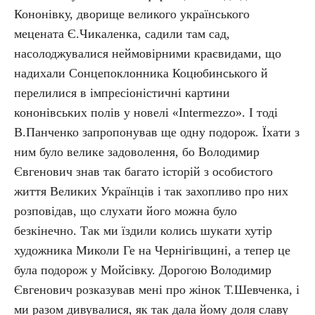
Кононівку, дворище великого українського
мецената Є.Чикаленка, садили там сад,
насолоджувалися неймовірними краєвидами, що
надихали Сонцепоклонника Коцюбинського й
перелилися в імпресіоністичні картини
кононівських полів у новелі «Inter­mezzo». І тоді
В.Панченко запропонував ще одну подорож. Їхати з
ним було велике задоволення, бо Володимир
Євгенович знав так багато історій з особистого
життя Великих Українців і так захопливо про них
розповідав, що слухати його можна було
безкінечно. Так ми їздили колись шукати хутір
художника Миколи Ге на Чернігівщині, а тепер це
була подорож у Мойсівку. Дорогою Володимир
Євгенович розказував мені про жінок Т.Шевченка, і
ми разом дивувалися, як так дала йому доля славу