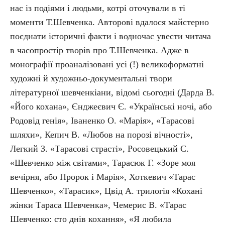
нас із подіями і людьми, котрі оточували в ті
моменти Т.Шевченка. Авторові вдалося майстерно
поєднати історичні факти і водночас увести читача
в часопростір творів про Т.Шевченка. Адже в
монографії проаналізовані усі (!) великоформатні
художні й художньо-документальні твори
літературної шевченкіани, відомі сьогодні (Дарда В.
«Його кохана», Єнджеєвич Є. «Українські ночі, або
Родовід генія», Іваненко О. «Марія», «Тарасові
шляхи», Кепич В. «Любов на порозі вічності»,
Легкий З. «Тарасові страсті», Росовецький С.
«Шевченко між світами», Тарасюк Г. «Зоре моя
вечірня, або Пророк і Марія», Хоткевич «Тарас
Шевченко», «Тарасик», Цвід А. трилогія «Кохані
жінки Тараса Шевченка», Чемерис В. «Тарас
Шевченко: сто днів кохання», «Я любила