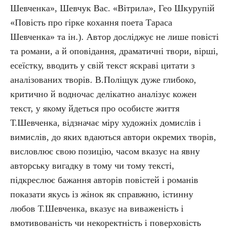
Шевченка», Шевчук Вас. «Вітрила», Гео Шкурупій
«Повість про гірке кохання поета Тараса
Шевченка» та ін.). Автор досліджує не лише повісті
та романи, а й оповідання, драматичні твори, вірші,
есеїстку, вводить у свій текст яскраві цитати з
аналізованих творів. В.Поліщук дуже глибоко,
критично й водночас делікатно аналізує кожен
текст, у якому йдеться про особисте життя
Т.Шевченка, відзначає міру художніх домислів і
вимислів, до яких вдаються автори окремих творів,
висловлює свою позицію, часом вказує на явну
авторську вигадку в тому чи тому тексті,
підкреслює бажання авторів повістей і романів
показати якусь із жінок як справжню, істинну
любов Т.Шевченка, вказує на виваженість і
вмотивованість чи некоректність і поверховість