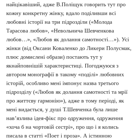
найцікавіший, адже В.Поліщук говорить тут про
кожну конкретну жінку, вдало поділивши всі
любовні історії на три підрозділи («Молода
Тарасова любов», «Невольнича Шевченкова
любов…», «Любов як долання самотності…»). Усі
жінки (від Оксани Коваленко до Ликери Полусмак,
плюс домислені образи) постають тут у
якнайповнішій характеристиці. Погоджуюся з
автором монографії в такому «поділі» любовних
історій, особливо мені імпонує назва третього
підрозділу («Любов як долання самотності та мрії
про життєву гармонію»), адже в тому періоді, як
мені видається, у душі Т.Шевченка була лише
нав’язлива ідея-фікс про одруження, одруження
«хоча б на чортовій сестрі», про що і я колись
писала в статті «Поет і проза». А істинною