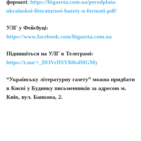
форматі
:
https://litgazeta.com.ua/peredplata-
ukrainskoi-literaturnoi-hazety-u-formati-pdf/
УЛГ у Фейсбуці:
https://www.facebook.com/litgazeta.com.ua
Підпишіться на УЛГ в Телеграмі:
https://t.me/+_DOVrDSYR8s4MGMy
“Українську літературну газету” можна придбати
в Києві у Будинку письменників за адресою м.
Київ, вул. Банкова, 2.