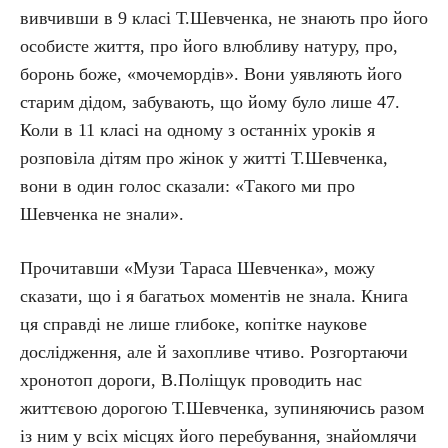
вивчивши в 9 класі Т.Шевченка, не знають про його
особисте життя, про його влюбливу натуру, про,
боронь боже, «мочемордів». Вони уявляють його
старим дідом, забувають, що йому було лише 47.
Коли в 11 класі на одному з останніх уроків я
розповіла дітям про жінок у житті Т.Шевченка,
вони в один голос сказали: «Такого ми про
Шевченка не знали».
Прочитавши «Музи Тараса Шевченка», можу
сказати, що і я багатьох моментів не знала. Книга
ця справді не лише глибоке, копітке наукове
дослідження, але й захопливе чтиво. Розгортаючи
хронотоп дороги, В.Поліщук проводить нас
життєвою дорогою Т.Шевченка, зупиняючись разом
із ним у всіх місцях його перебування, знайомлячи