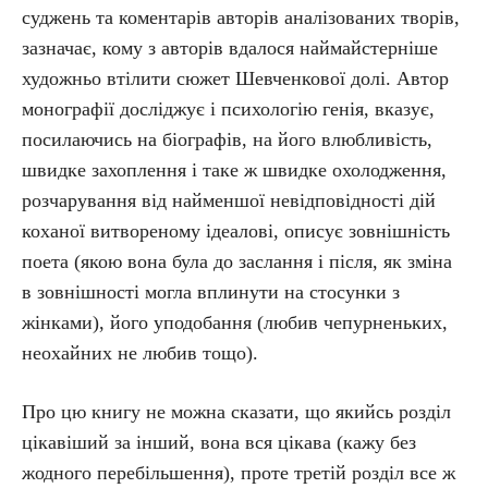
суджень та коментарів авторів аналізованих творів,
зазначає, кому з авторів вдалося наймайстерніше
художньо втілити сюжет Шевченкової долі. Автор
монографії досліджує і психологію генія, вказує,
посилаючись на біографів, на його влюбливість,
швидке захоплення і таке ж швидке охолодження,
розчарування від найменшої невідповідності дій
коханої витвореному ідеалові, описує зовнішність
поета (якою вона була до заслання і після, як зміна
в зовнішності могла вплинути на стосунки з
жінками), його уподобання (любив чепурненьких,
неохайних не любив тощо).
Про цю книгу не можна сказати, що якийсь розділ
цікавіший за інший, вона вся цікава (кажу без
жодного перебільшення), проте третій розділ все ж