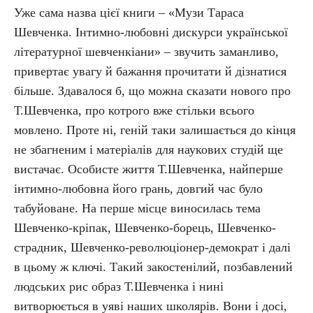
Уже сама назва цієї книги – «Музи Тараса
Шевченка. Інтимно-любовні дискурси української
літературної шевченкіани» – звучить заманливо,
привертає увагу й бажання прочитати й дізнатися
більше. Здавалося б, що можна сказати нового про
Т.Шевченка, про котрого вже стільки всього
мовлено. Проте ні, геній таки залишається до кінця
не збагненим і матеріалів для наукових студій ще
вистачає. Особисте життя Т.Шевченка, найперше
інтимно-любовна його грань, довгий час було
табуйоване. На перше місце виносилась тема
Шевченко-кріпак, Шевченко-борець, Шевченко-
страдник, Шевченко-революціонер-демократ і далі
в цьому ж ключі. Такий закостенілий, позбавлений
людських рис образ Т.Шевченка і нині
витворюється в уяві наших школярів. Вони і досі,