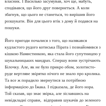
власник. І Василько засумував, хоч ще, мабуть,
сподівався, що його друг повернеться. А коли
збагнув, що цього не станеться, то вирішив його
розшукати. Він для цього втік з дому й подався на
пошуки.
Його пригоди почалися з того, що налякався
кудластого рудого котиська Пірата і познайомився з
кішкою Намистинкою, яка стала його супутницею у
шукальницьких мандрах. Спершу вони зустрічають
Білочку. Але, як не було прикро обом, золотисто-
руде вертляве звірятко нічого не знало про кролика.
Та все ж порадило звернутися за потрібною
інформацією до Їжака. І підказала, де його нора.
Той сказав, що знає звірка, але зіславшись на
невідкладні справи, відправив шукачів до зеленого