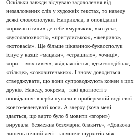
Оскільки завжди відчуваю задоволення від
незаяложених слів у художніх текстах, то наведу
деякі словосполуки. Наприклад, в оповіданні
«примагнітили» де себе «мурляки», «котусь»,
«вусолапохвості», «притулисько»», «жевриво»,
«котовасія». Ще більше цікавинок-буквосполук
існує у казці: «мацаки», «страшило», «очиці»,
«при… мохнився», «відважність», «дзигоподібна»,
«тільце», «соковитеньких». І знову доводиться
стверджувати, що вони супроводжують кожен з цих
друків. Наведу, зокрема, такі вдатності з
оповідання: «верби купали в прибережній воді свої
жовто-зеленуваті коси. А зверху (хоча мені
здається, що варто було б мовити «згори»)
вирувала безмежна безхмарна блакить», «Довкола
лишень нічний легіт таємниче шурхотів між