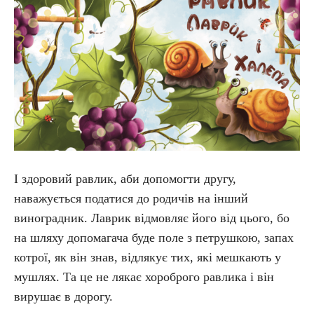
І здоровий равлик, аби допомогти другу,
наважується податися до родичів на інший
виноградник. Лаврик відмовляє його від цього, бо
на шляху допомагача буде поле з петрушкою, запах
котрої, як він знав, відлякує тих, які мешкають у
мушлях. Та це не лякає хороброго равлика і він
вирушає в дорогу.