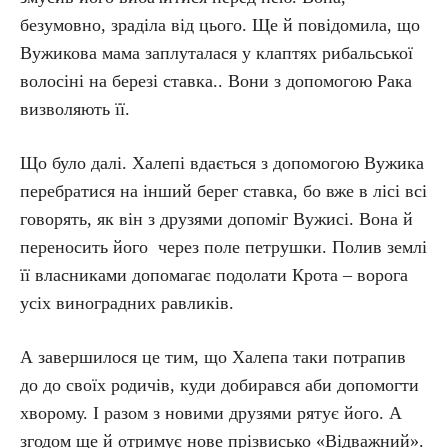
безумовно, зраділа від цього. Ще й повідомила, що
Вужикова мама заплуталася у клаптях рибальської
волосіні на березі ставка.. Вони з допомогою Рака
визволяють її.
Що було далі. Халепі вдається з допомогою Вужика
перебратися на інший берег ставка, бо вже в лісі всі
говорять, як він з друзями допоміг Вужисі. Вона й
переносить його через поле петрушки. Полив землі
її власниками допомагає подолати Крота – ворога
усіх виноградних равликів.
А завершилося це тим, що Халепа таки потрапив
до до своїх родичів, куди добирався аби допомогти
хворому. І разом з новими друзями рятує його. А
згодом ще й отримує нове прізвисько «Відважний».