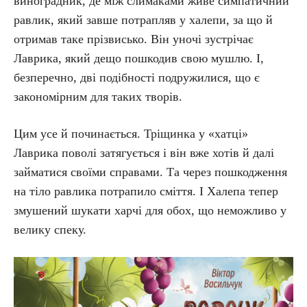
виноградник, де між слимаками живе симпатичний
равлик, який завше потрапляв у халепи, за що й
отримав таке прізвисько. Він уночі зустрічає
Лаврика, який дещо пошкодив свою мушлю. І,
безперечно, дві подібності подружилися, що є
закономірним для таких творів.
Цим усе й починається. Тріщинка у «хатці»
Лаврика поволі затягується і він вже хотів й далі
займатися своїми справами. Та через пошкодження
на тіло равлика потрапило сміття. І Халепа тепер
змушений шукати харчі для обох, що неможливо у
велику спеку.