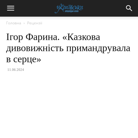
Головна
Рецензії
Ігор Фарина. «Казкова
дивовижність примандрувала
в серце»
11.06.2024