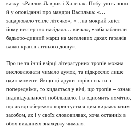
казку «Равлик Лаврик і Халепа». Побутують вони
й у оповіданні про мандри Василька: «…
зацарювало тепле літечко», «…на мокрий хвіст
йому нестерпно насідала… качка», «забарабанили
бадьоро-дивний марш на металевих дахах гаражів
важкі краплі літнього дощу».
Про це та інші взірці літературних тропів можна
висловлювати чимало думок, та підкреслю лише
один момент. Якщо ці друки порівнювати з
попередніми, то кидається у вічі, що тропів – ознак
індивідуальності побільшало. І в одномить помітно,
що автор обережно користується цим виражальним
засобом, як і у своїх слововиявах, хоча останніх в
обох виданнях знаходжу чимало.