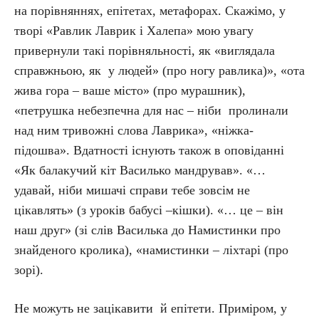
на порівняннях, епітетах, метафорах. Скажімо, у
творі «Равлик Лаврик і Халепа» мою увагу
привернули такі порівняльності, як «виглядала
справжньою, як у людей» (про ногу равлика)», «ота
жива гора – ваше місто» (про мурашник),
«петрушка небезпечна для нас – ніби пролинали
над ним тривожні слова Лаврика», «ніжка-
підошва». Вдатності існують також в оповіданні
«Як балакучий кіт Василько мандрував». «…
удавай, ніби мишачі справи тебе зовсім не
цікавлять» (з уроків бабусі –кішки). «… це – він
наш друг» (зі слів Василька до Намистинки про
знайденого кролика), «намистинки – ліхтарі (про
зорі).
Не можуть не зацікавити й епітети. Приміром, у