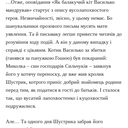
…Отже, оповідання «Як балакучий кіт Василько
мандрував» стартує з опису вусолапохвостого
героя. Незвичайності, звісно, у цьому немає. Бо
шанувальники прозового письма мусять мати
уявлення. Та й письмаку легше привести читачів до
розуміння ходу подій. А він у даному випадку і
справді є цікавим. Котик Василько за збитки
(ганявся за папужкою Гошею) був покараний:
Миколка – син господарів Сильчуків – замкнув
його у котячу переноску, де вже жив кролик
Шустрик, котрого приніс добрий знайомець родини
перед тим, як податися в гості до батьків. І сталося
так, що вусатий лапохвостенко і куцохвостий
подружилися.
Але… Та одного дня Шустрика забрав його