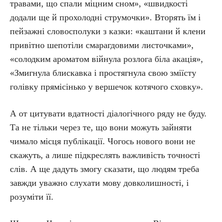
травами, що спали міцним сном», «швидкості
додали ще й прохолодні струмочки». Вторять їм і
пейзажні словосполуки з казки: «каштани й клени
привітно шепотіли смарагдовими листочками»,
«солодким ароматом війнула розлога біла акація»,
«Змигнула блискавка і простягнула свою зміїсту
голівку прямісінько у вершечок котячого сховку».
А от цитувати вдатності діалогічного ряду не буду.
Та не тільки через те, що вони можуть зайняти
чимало місця публікації. Чогось нового вони не
скажуть, а лише підкреслять важливість точності
слів. А ще дадуть змогу сказати, що людям треба
завжди уважно слухати мову довколишності, і
розуміти її.