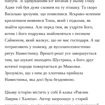
папуги. Зі здивуванням кіт впізнав у ньому Гошу.
Адже той був дуже схожим на ту пташку. Та скоро
Василько зрозумів. що помилився. Яскраво-зеленим
крилатиком виявився Тоша, який і підказав, як
знайти кролика. Але перед тим, як уздріти його,
котик і його подружка знайомляться з песиком
Саймоном, який жалкує, що не має господаря. А ще
потрапляють у пожежу, де вусолаполхвостенко
рятує Намистинку. Врешті-решт усе завершується
тим, що шукачі знаходять Шустрика, а його друг
котячої породи повертається до Миколки.
Зрозуміло, що з ним до хлопчика прийшла
Намистинка, яка досі була бездомною.
Цікаву історію містить у собі й казка «Равлик
Лаврик і Халепа». Автор запроошує у старий