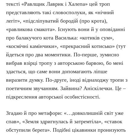
тексті «Равлщик Лаврик і Халепа» цей троп
представляють такі словосполуки, як «нічний
легіт», «підсліпуватий бородій (про крота),
«равликова смакота». Існують вони й у оповіданні
про балакучого кота Василька: «котиків сум»,
«космічні камінчики», «прекрасний котисько» (тут
йдеться про два моментики. По-перше, зумисно
вибрав взірці тропу з авторською барвою, бо мені
здається, що саме вони допомагають ліпше
виразити думку. По-друге, іноді віднаходжу тропи з
поетичним звучанням. Зайвина? Аніскілечки. Це –
підкреслення авторської особистісності.
Згадаю й про метафори: «…довколишній світ уже
спав», «Земля здригнулась й затремтіла», «ставок
обступили берега». Подібні цікавинки пронизують