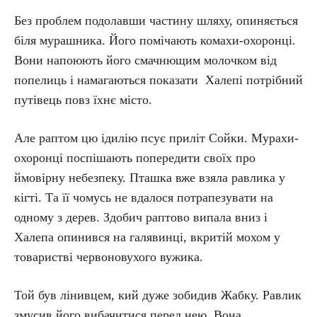
Без проблем подолавши частину шляху, опиняється
біля мурашника. Його помічають комахи-охоронці.
Вони напоюють його смачнющим молочком від
попелиць і намагаються показати Халепі потрібний
путівець повз їхнє місто.
Але раптом цю ідилію псує приліт Сойки. Мурахи-
охоронці поспішають попередити своїх про
ймовірну небезпеку. Пташка вже взяла равлика у
кігті. Та її чомусь не вдалося потрапезувати на
одному з дерев. Здобич раптово випала вниз і
Халепа опинився на галявинці, вкритій мохом у
товаристві червоновухого вужика.
Той був лінивцем, кий дуже зобидив Жабку. Равлик
змусив його вибачитися перед нею. Вона,