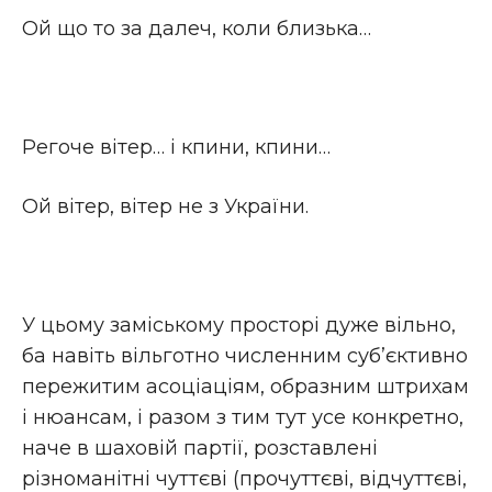
Ой що то за далеч, коли близька…
Регоче вітер… і кпини, кпини…
Ой вітер, вітер не з України.
У цьому заміському просторі дуже вільно,
ба навіть вільготно численним суб’єктивно
пережитим асоціаціям, образним штрихам
і нюансам, і разом з тим тут усе конкретно,
наче в шаховій партії, розставлені
різноманітні чуттєві (прочуттєві, відчуттєві,