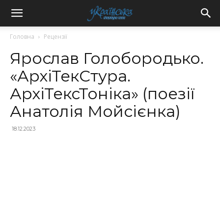
Головна
Рецензії
Ярослав Голобородько.
«АрхіТекСтура.
АрхіТексТоніка» (поезії
Анатолія Мойсієнка)
18.12.2023