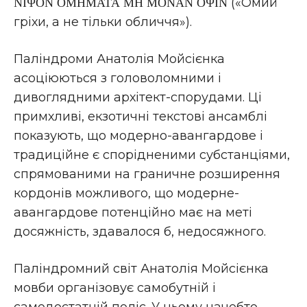
ΝΙΨΟΝ ΟΜΗΜΑΤΑ ΜΗ ΜΟΝΑΝ ΟΨΙΝ («Омий
гріхи, а не тільки обличчя»).
Паліндроми Анатолія Мойсієнка
асоціюються з головоломними і
дивоглядними архітект-спорудами. Ці
примхливі, екзотичні текстові ансамблі
показують, що модерно-авангардове і
традиційне є спорідненими субстанціями,
спрямованими на граничне розширення
кордонів можливого, що модерне-
авангардове потенційно має на меті
досяжність, здавалося б, недосяжного.
Паліндромний світ Анатолія Мойсієнка
мовби організовує самобутній і