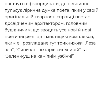
постчуттєві) координати, де невпинно
пульсує лірична думка поета, який у своїй
оригінальній творчості справді постає
досвідченим архітектором, головним
будівничим, що зводить усе нові й нові
поетичні речі, цілі мистецькі комплекси,
яким є і розглядане тут трикнижжя “Леза
зел”, “Синьоліт ліхтарів синьоирій” та
“Зелен-кущ на кам’янім узбіччі”.