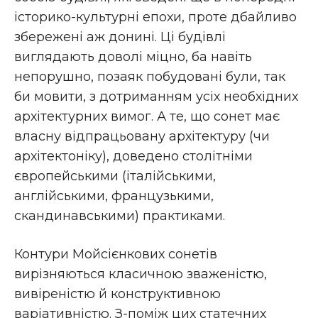
історико-культурні епохи, проте дбайливо
збережені аж донині. Ці будівлі
виглядають доволі міцно, ба навіть
непорушно, позаяк побудовані були, так
би мовити, з дотриманням усіх необхідних
архітектурних вимог. А те, що сонет має
власну відпрацьовану архітектуру (чи
архітектоніку), доведено столітніми
європейськими (італійськими,
англійськими, французькими,
скандинавськими) практиками.
Контури Мойсієнкових сонетів
вирізняються класичною зваженістю,
вивіреністю й конструктивною
варіативністю. З-поміж цих статечних