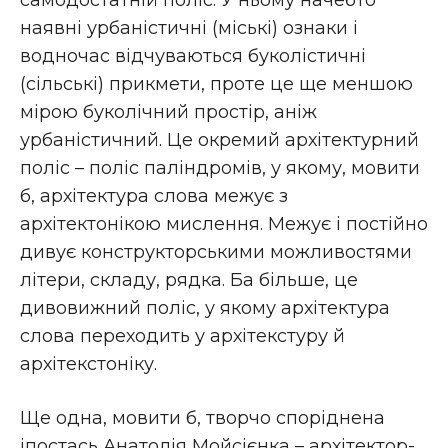
самодостатній поліс. У ньому начебто
наявні урбаністичні (міські) ознаки і
водночас відчуваються буколістичні
(сільські) прикмети, проте це ще меншою
мірою буколічний простір, аніж
урбаністичний. Це окремий архітектурний
поліс – поліс паліндромів, у якому, мовити
б, архітектура слова межує з
архітектонікою мислення. Межує і постійно
дивує конструкторськими можливостями
літери, складу, рядка. Ба більше, це
дивовижний поліс, у якому архітектура
слова переходить у архітекстуру й
архітекстоніку.
Ще одна, мовити б, творчо споріднена
іпостась Анатолія Мойсієнка – архітектор-