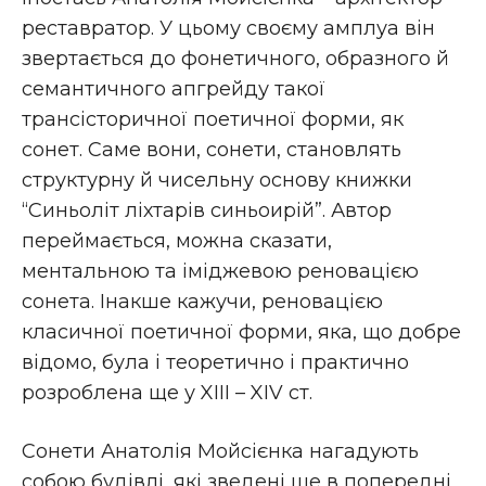
реставратор. У цьому своєму амплуа він
звертається до фонетичного, образного й
семантичного апгрейду такої
трансісторичної поетичної форми, як
сонет. Саме вони, сонети, становлять
структурну й чисельну основу книжки
“Синьоліт ліхтарів синьоирій”. Автор
переймається, можна сказати,
ментальною та іміджевою реновацією
сонета. Інакше кажучи, реновацією
класичної поетичної форми, яка, що добре
відомо, була і теоретично і практично
розроблена ще у XIII – XIV cт.
Сонети Анатолія Мойсієнка нагадують
собою будівлі, які зведені ще в попередні