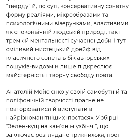
“тверду” й, по суті, консервативну сонетну
форму реаліями, мікрообразами та
психологічними візерунками, властивими
як споконвічній людській природі, так і
тремкій ментальності сучасної доби. І тут
сміливий мистецький дрейф від
класичного сонета в бік авторських
пошуків-видозмін лише підкреслює
майстерність і творчу свободу поета.
Анатолій Мойсієнко у своїй самобутній та
поліфонічній творчості прагне не
повторюватися й виступати в
найрізноманітніших іпостасях. У збірці
“Зелен-кущ на кам’янім узбіччі”, що
заключає розглядане трикнижжя, поет