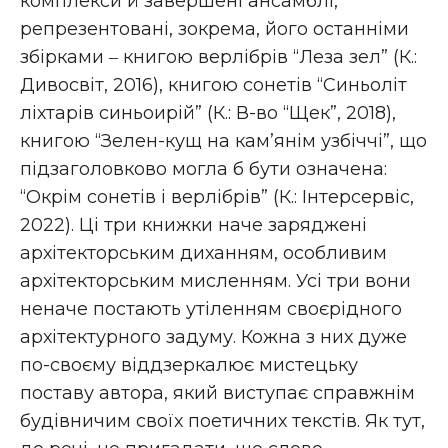
комплекси й завершені ансамблі,
репрезентовані, зокрема, його останніми
збірками ‒ книгою верлібрів “Леза зел” (К.:
Дивосвіт, 2016), книгою сонетів “Синьоліт
ліхтарів синьоирій” (К.: В-во “Щек”, 2018),
книгою “Зелен-кущ на кам’янім узбіччі”, що
підзаголовково могла б бути означена:
“Окрім сонетів і верлібрів” (К.: Інтерсервіс,
2022). Ці три книжки наче заряджені
архітекторським диханням, особливим
архітекторським мисленням. Усі три вони
неначе постають утіленням своєрідного
архітектурного задуму. Кожна з них дуже
по-своєму віддзеркалює мистецьку
поставу автора, який виступає справжнім
будівничим своїх поетичних текстів. Як тут,