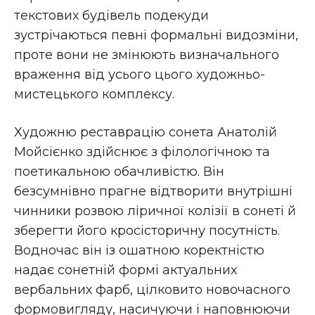
текстових будівель подекуди
зустрічаються певні формальні видозміни,
проте вони не змінюють визначального
враження від усього цього художньо-
мистецького комплексу.
Художню реставрацію сонета Анатолій
Мойсієнко здійснює з філологічною та
поетикальною обачливістю. Він
безсумнівно прагне відтворити внутрішні
чинники розвою ліричної колізії в сонеті й
зберегти його кросісторичну посутність.
Водночас він із ошатною коректністю
надає сонетній формі актуальних
вербальних фарб, цілковито новочасного
формовигляду, насичуючи і наповнюючи