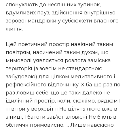
спонукають до неспішних зупинок,
вдумливих пауз, здійснення внутрішньо-
зорової мандрівки у субсюжети власного
життя.
Цей поетичний простір навіяний таким
повітрям, насичений таким духом, що
мимоволі уявляється розлога заміська
територія (з зовсім не стандартною
забудовою) для цілком медитативного і
рефлексійного відпочинку. Хіба що раз по
раз ловиш себе, що це таки далеко не
ідилічний простір, коли, скажімо, рядкам І
ті вітри у верховітті Не цілять люто вже в
зіниці, І батоги зав’юг зловісні Не б’ють в
обличчя прямовисно. … Лише навскісно.