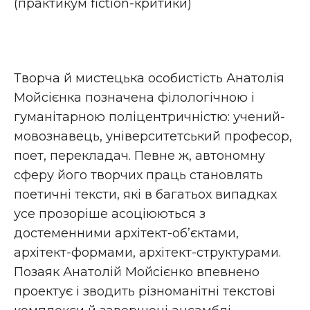
(практикум fiction-критики)
Творча й мистецька особистість Анатолія
Мойсієнка позначена філологічною і
гуманітарною поліцентричністю: учений-
мовознавець, університетський професор,
поет, перекладач. Певне ж, автономну
сферу його творчих праць становлять
поетичні тексти, які в багатьох випадках
усе прозоріше асоціюються з
достеменними архітект-об’єктами,
архітект-формами, архітект-структурами.
Позаяк Анатолій Мойсієнко впевнено
проектує і зводить різноманітні текстові