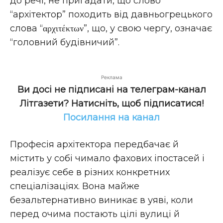
до речі, не пригадати, що слово
“архітектор” походить від давньогрецького
слова “αρχιτέκτων”, що, у свою чергу, означає
“головний будівничий”.
Реклама
Ви досі не підписані на телеграм-канал
Літгазети? Натисніть, щоб підписатися!
Посилання на канал
Професія архітектора передбачає й
містить у собі чимало фахових іпостасей і
реалізує себе в різних конкретних
спеціалізаціях. Вона майже
безальтернативно виникає в уяві, коли
перед очима постають цілі вулиці й