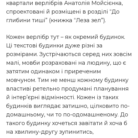
квартали верлібрів Анатолія Мойсієнка,
спроектовані й розміщені в розділі “До
глибини тиші” (книжка “Леза зел”).
Кожен верлібр тут – як окремий будинок.
Ці текстові будинки дуже різні за
розмірами. Зустрічаються серед них зовсім
малі, мовби розраховані на людину, що є
затятим одинаком і приреченим
мовчуном. Тим не менш кожному будинку
властиві ретельно продумані планування
й інтер’єрні відмінності. Кожен із таких
будинків виглядає затишно, цілковито по-
домашньому, чи то по-одомашненому. До
такого будинку хочеться завітати й хоча б
на хвилину-другу зупинитись,