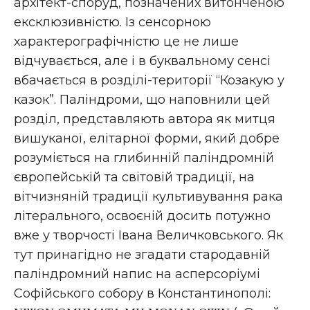
архітект-споруд, позначених витонченою
ексклюзивністю. Із сенсорною
характерографічністю це не лише
відчувається, але і в буквальному сенсі
вбачається в розділі-території “Козакую у
казок”. Паліндроми, що наповнили цей
розділ, представляють автора як митця
вишуканої, елітарної форми, який добре
розуміється на глибинній паліндромній
європейській та світовій традиції, на
вітчизняній традиції культивування рака
літерального, освоєній досить потужно
вже у творчості Івана Величковського. Як
тут принагідно не згадати стародавній
паліндромний напис на асперсоріумі
Софійського собору в Константинополі: