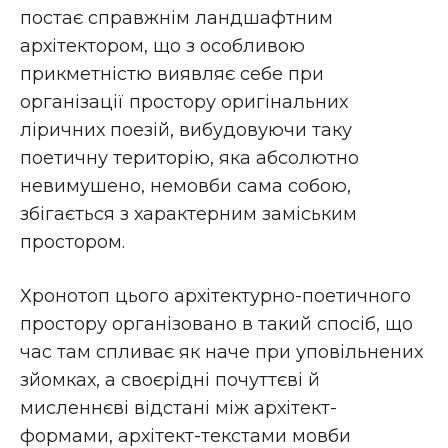
постає справжнім ландшафтним
архітектором, що з особливою
прикметністю виявляє себе при
організації простору оригінальних
ліричних поезій, вибудовуючи таку
поетичну територію, яка абсолютно
невимушено, немовби сама собою,
збігається з характерним заміським
простором.
Хронотоп цього архітектурно-поетичного
простору організовано в такий спосіб, що
час там спливає як наче при уповільнених
зйомках, а своєрідні почуттєві й
мисленнєві відстані між архітект-
формами, архітект-текстами мовби