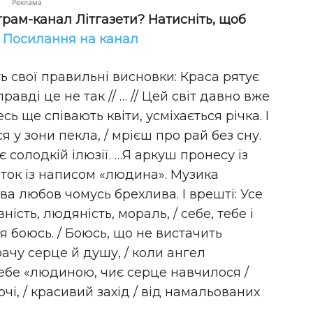
Реклама
грам-канал Літгазети? Натисніть, щоб
!
Посилання на канал
 свої правильні висновки: Краса рятує
правді це не так // … // Цей світ давно вже
сь ще співають квіти, усміхається річка. І
у зони пекла, / мрієш про рай без сну.
 солодкій ілюзії. …Я аркуш пронесу із
сток із написом «людина». Музика
ва любов чомусь брехлива. І врешті: Усе
ність, людяність, мораль, / себе, тебе і
 я боюсь. / Боюсь, що не вистачить
трачу серце й душу, / коли ангел
себе «людиною, чиє серце навчилося /
чі, / красивий захід / від намальованих