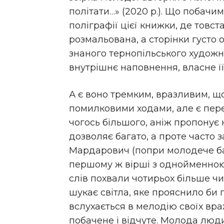
політати…» (2020 р.). Що побачи
поліграфії цієї книжки, де товс
розмальована, а сторінки густо
знаного тернопільського художн
внутрішнє наповнення, власне її 
А є воно тремким, вразливим, що
помилковими ходами, але є пер
чогось більшого, аніж пропонує 
дозволяє багато, а проте часто 
Мардарович (попри молодече ба
першому ж вірші з однойменною 
слів похвали чотирьох більше ч
шукає світла, яке прояснило би
вслухається в мелодію своїх вра
побачене і відчуте. Молода людин