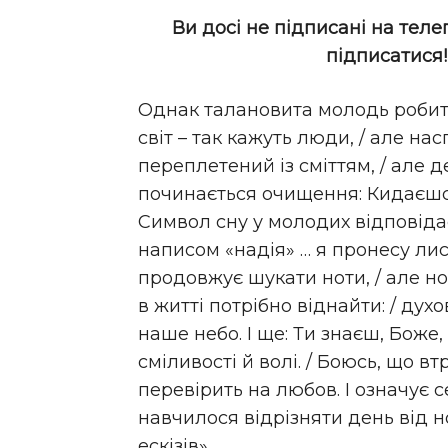
Ви досі не підписані на теле
підписатися
Однак талановита молодь робить
світ – так кажуть люди, / але нас
переплетений із сміттям, / але де
починається очищення: Кидаєшся 
Символ сну у молодих відповідає
написом «надія» … я пронесу ли
продовжує шукати ноти, / але но
в житті потрібно віднайти: / духов
наше небо. І ще: Ти знаєш, Боже,
сміливості й волі. / Боюсь, що в
перевірить на любов. І означує 
навчилося відрізняти день від но
ескізів».