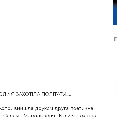
ОЛИ Я ЗАХОТІЛА ПОЛІТАТИ…»
Коло» вийшла друком друга поетична
ї Соломії Мардарович «Коли я захотіла