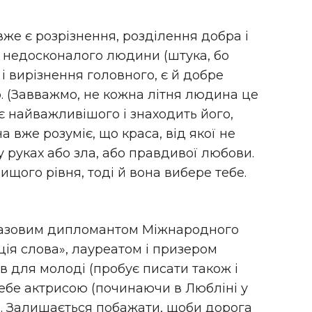
вже є розрізнення, розділення добра і
і недосконалого людини (штука, бо
 і вирізнення головного, є й добре
р. (Завважмо, не кожна літня людина це
є найважливішого і знаходить його,
а вже розуміє, що краса, від якої не
у руках або зла, або правдивої любови.
ищого рівня, тоді й вона вибере тебе.
оразовим дипломантом Міжнародного
ція слова», лауреатом і призером
в для молоді (пробує писати також і
ебе актрисою (починаючи в Любліні у
ою. Залишається побажати, щоби дорога