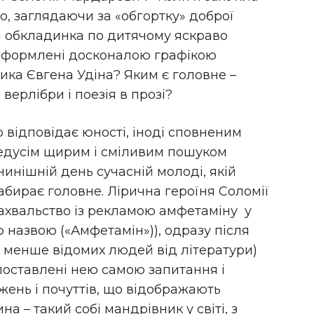
мо, заглядаючи за «обгортку» доброї
та обкладинка по дитячому яскраво
 оформлені досконалою графікою
ика Євгена Удіна? Яким є головне –
верлібри і поезія в прозі?
 відповідає юності, іноді сповненим
едусім щирим і сміливим пошуком
нинішній день сучасній молоді, якій
забирає головне. Лірична героїня Соломії
хвальство із рекламою амфетаміну у
назвою («Амфетамін»)), одразу після
и менше відомих людей від літератури)
 поставлені нею самою запитання і
жень і почуттів, що відображають
а – такий собі мандрівник у світі, з