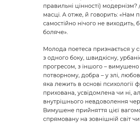
правильні цінності) модернізм? /
масці. А отже, й говорить: «Нам 
самостійно нічого не виходить, 
боляче».
Молода поетеса признається у св
з одного боку, швидкісну, урбаніс
прогресом, з іншого – вимушено 
потворному, добра – у злі, любов
яка лежить в основі психології ф
прихована, усвідомлена чи ні, а
внутрішнього невдоволення чере
Вимушене прийняття цієї вагомо
спрямовану на зовнішній світ чи