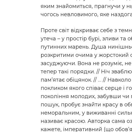
яким знайомиться, прагнучи у ньо
чогось невловимого, яке наздога
Проте світ відкриває себе з темно
утеча – у простір бурі, зливи та
путинних марень. Душа нинішнь
розкритими очима у жорстокий св
засуджуючи. Вона не розуміє, не 
тепер такі порядки. // Ніч звабл
пам’ятає обіцянок. // … // Навколо
покликом якого співає серце і 
покоління молодих, забувши чи 
пошук, пробує знайти красу в обм
неморальним, у виживанні сильн
називає красою. Авторка сама оз
кажете, імперативний (що обов’