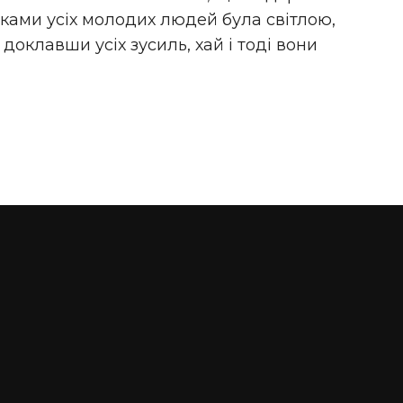
оками усіх молодих людей була світлою,
, доклавши усіх зусиль, хай і тоді вони