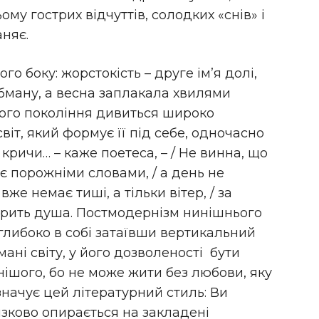
му гострих відчуттів, солодких «снів» і
няє.
го боку: жорстокість – друге ім’я долі,
 обману, а весна заплакала хвилями
ого покоління дивиться широко
іт, який формує її під себе, одночасно
кричи… – каже поетеса, – / Не винна, що
ює порожніми словами, / а день не
 вже немає тиші, а тільки вітер, / за
горить душа. Постмодернізм нинішнього
глибоко в собі затаївши вертикальний
ані світу, у його дозволеності бути
ішого, бо не може жити без любови, яку
начує цей літературний стиль: Ви
язково опирається на закладені