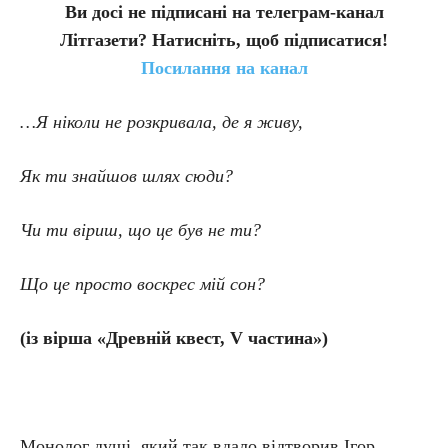
Ви досі не підписані на телеграм-канал
Літгазети? Натисніть, щоб підписатися!
Посилання на канал
…Я ніколи не розкривала, де я живу,
Як ти знайшов шлях сюди?
Чи ти віриш, що це був не ти?
Що це просто воскрес мій сон?
(із вірша «Древній квест, V частина»)
Монолог душі, який так вдало відтворив Ігор