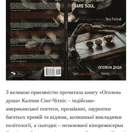
З великою приємністю прочитала книгу «Оголена
душа» Калпни Сінг-Чітніс – індійсько-
американської поетеси, прозаїкині, лауреатки
багатьох премій та відзнак, колишньої викладачки
політології, а сьогодні – незалежної кінорежисерки