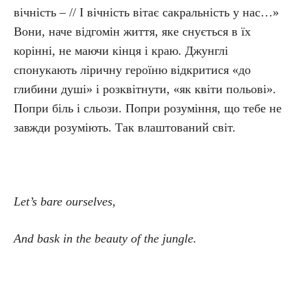
вічність – // І вічність вітає сакральність у нас…»
Вони, наче відгомін життя, яке снується в їх
корінні, не маючи кінця і краю. Джунглі
спонукають ліричну героїню відкритися «до
глибини душі» і розквітнути, «як квіти польові».
Попри біль і сльози. Попри розуміння, що тебе не
завжди розуміють. Так влаштований світ.
Let’s bare ourselves,
And bask in the beauty of the jungle.