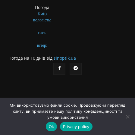
Погода
Київ
вологість:
тиск:
вітер:
Погода на 10 днів від
sinoptik.ua
Ми використовуємо файли cookie. Продовжуючи перегляд
сайту, ви приймаєте нашу політику конфіденційності та
Про газету
Правила користування сайтом
умови використання
Політика конфіденційності
Різне
Ok
Privacy policy
© Українська літературна газета. Заснована 2009 року