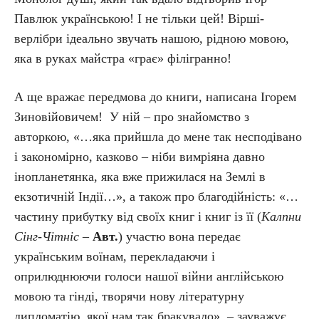
Павлюк українською! І не тільки цей! Вірші-
верлібри ідеально звучать нашою, рідною мовою,
яка в руках майстра «грає» філігранно!
А ще вражає передмова до книги, написана Ігорем
Зиновійовичем! У ній – про знайомство з
авторкою, «…яка прийшла до мене так несподівано
і закономірно, казково – ніби вимріяна давно
інопланетянка, яка вже прижилася на Землі в
екзотичній Індії…», а також про благодійність: «…
частину прибутку від своїх книг і книг із її (
Калпни
Сінг-Чітніс –
Авт.
) участю вона передає
українським воїнам, перекладаючи і
оприлюднюючи голоси нашої війни англійською
мовою та гінді, творячи нову літературну
дипломатію, якої нам так бракувало», – зауважує