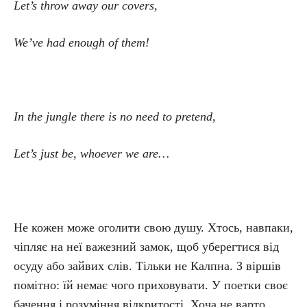
Let’s throw away our covers,
We’ve had enough of them!
In the jungle there is no need to pretend,
Let’s just be, whoever we are…
Не кожен може оголити свою душу. Хтось, навпаки,
чіпляє на неї важезний замок, щоб уберегтися від
осуду або зайвих слів. Тільки не Калпна. З віршів
помітно: їй немає чого приховувати. У поетки своє
бачення і розуміння відкритості. Хоча не варто