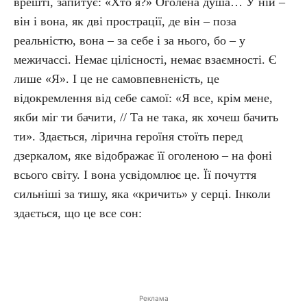
врешті, запитує: «Хто я?» Оголена душа… У ній –
він і вона, як дві прострації, де він – поза
реальністю, вона – за себе і за нього, бо – у
межичассі. Немає цілісності, немає взаємності. Є
лише «Я». І це не самовпевненість, це
відокремлення від себе самої: «Я все, крім мене,
якби міг ти бачити, // Та не така, як хочеш бачить
ти». Здається, лірична героїня стоїть перед
дзеркалом, яке відображає її оголеною – на фоні
всього світу. І вона усвідомлює це. Її почуття
сильніші за тишу, яка «кричить» у серці. Інколи
здається, що це все сон:
Реклама