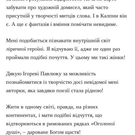
забувати про художній домисел, який часто
присутній у творчості митців слова. І в Калпни він
є. А ще є фантазія і вміння помічати невидиме.
Мені подобається пізнавати внутрішній світ
ліричної героїні. Я відчуваю її, адже не один раз
проймали подібні почуття. У цьому ми такі жінки!
Дякую Ігореві Павлюку за можливість
познайомитися із творчістю досі невідомої мені
авторки, яка завдяки поезії стала рідною!
Жити в одному світі, правда, на різних
континентах, і мати подібні відчуття, що
відтворюються в римованих рядках «Оголеної
душі», – дароване Богом щастя!