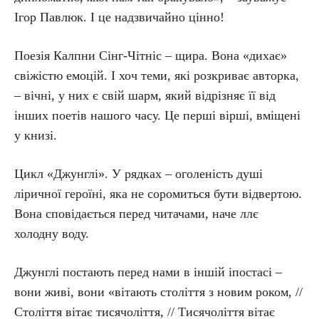
Ігор Павлюк. І це надзвичайно цінно!
Поезія Калпни Сінг-Чітніс – щира. Вона «дихає»
свіжістю емоцій. І хоч теми, які розкриває авторка,
– вічні, у них є свій шарм, який відрізняє її від
інших поетів нашого часу. Це перші вірші, вміщені
у книзі.
Цикл «Джунглі». У рядках – оголеність душі
ліричної героїні, яка не соромиться бути відвертою.
Вона сповідається перед читачами, наче ллє
холодну воду.
Джунглі постають перед нами в іншій іпостасі –
вони живі, вони «вітають століття з новим роком, //
Століття вітає тисячоліття, // Тисячоліття вітає