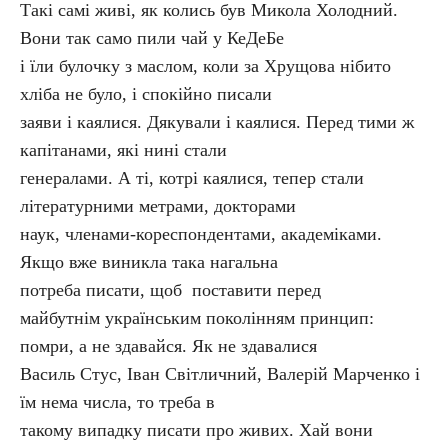
Такі самі живі, як колись був Микола Холодний.
Вони так само пили чай у КеДеБе
і їли булочку з маслом, коли за Хрущова нібито
хліба не було, і спокійно писали
заяви і каялися. Дякували і каялися. Перед тими ж
капітанами, які нині стали
генералами. А ті, котрі каялися, тепер стали
літературними метрами, докторами
наук, членами-корес­пондентами, академіками.
Якщо вже виникла така нагальна
потреба писати, щоб поставити перед
майбутнім українським поколінням принцип:
помри, а не здавайся. Як не здавалися
Василь Стус, Іван Світличний, Валерій Марченко і
їм нема числа, то треба в
такому випадку писати про живих. Хай вони