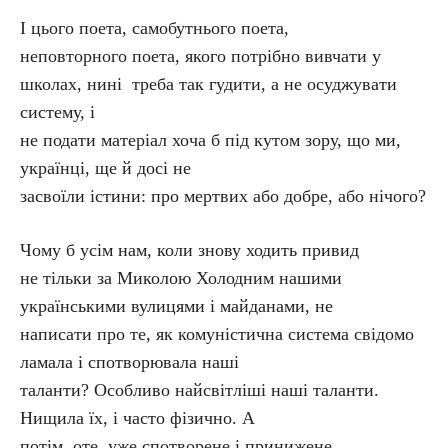
І цього поета, самобутнього поета,
неповторного поета, якого потрібно вивчати у
школах, нині треба так гудити, а не осуджувати
систему, і
не подати матеріал хоча б під кутом зору, що ми,
українці, ще й досі не
засвоїли істини: про мертвих або добре, або нічого?
Чому б усім нам, коли знову ходить привид
не тільки за Миколою Холодним нашими
українськими вулицями і майданами, не
написати про те, як комуністична система свідомо
ламала і спотворювала наші
таланти? Особливо найсвітліші наші таланти.
Нищила їх, і часто фізично. А
потім оте, уже спотворене і принижене