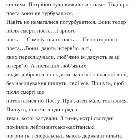
система. Потрібно було виживати і нам». Тоді про
поета вони не турбувалися.
Навіть не намагалися потурбуватися. Вони тепер
після смерті поета…Гарного
поета… Самобутнього поета… Неповторного
поета…Вони дають інтерв’ю, а ті,
яких переслідували, люб’язно їм дякують за ці
інтерв’ю. А після цих люб’язних
подяк добровільно сідають за стіл і з власної волі,
без насилування пишуть свої есе. Пишуть, щоб і
після смерті ще
потоптатися по Поету. При житті мало топталися.
Пишуть, стаючи в один ряд з
тими, котрі катували. З тими, котрі сьогодні
поміняли лейте­нантсько-капітанські
погони на генеральські, мають державні пільги,