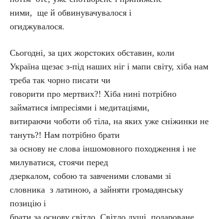
ними, ще й обвинувачувалося і
огиджувалося.
Сьогодні, за цих жорстоких обставин, коли
Україна щезає з-під наших ніг і мапи світу, хіба нам
треба так чорно писати чи
говорити про мертвих?! Хіба нині потрібно
займатися імпресіями і медитаціями,
витираючи чоботи об тіла, на яких уже сніжинки не
тануть?! Нам потрібно брати
за основу не слова іншомовного походження і не
милуватися, стоячи перед
дзеркалом, собою та завченими словами зі
словника з латиною, а зайняти громадянську
позицію і
брати за основу світло. Світло душі, подароване