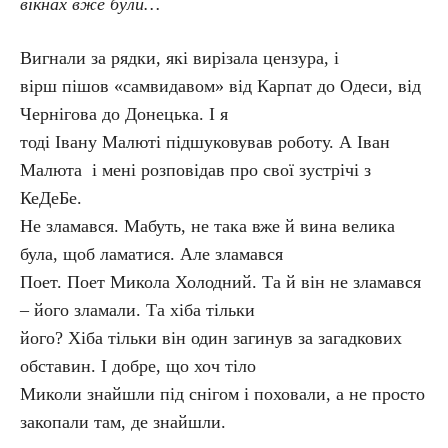
вікнах вже були…
Вигнали за рядки, які вирізала цензура, і
вірш пішов «самвидавом» від Карпат до Одеси, від
Чернігова до Донецька. І я
тоді Івану Малюті підшуковував роботу. А Іван
Малюта і мені розповідав про свої зустрічі з
КеДеБе.
Не зламався. Мабуть, не така вже й вина велика
була, щоб ламатися. Але зламався
Поет. Поет Микола Холодний. Та й він не зламався
– його зламали. Та хіба тільки
його? Хіба тільки він один загинув за загадкових
обставин. І добре, що хоч тіло
Миколи знайшли під снігом і поховали, а не просто
закопали там, де знайшли.