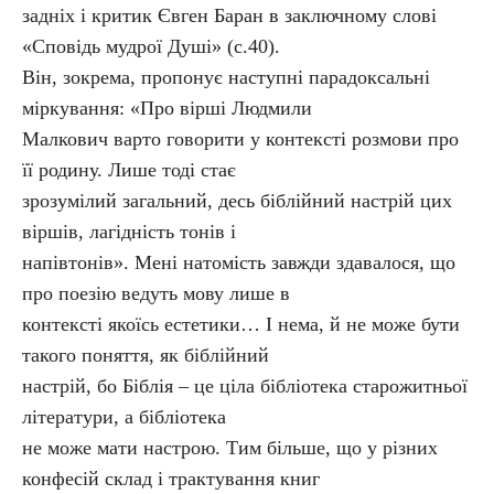
задніх і критик Євген Баран в заключному слові
«Сповідь мудрої Душі» (с.40).
Він, зокрема, пропонує наступні парадоксальні
міркування: «Про вірші Людмили
Малкович варто говорити у контексті розмови про
її родину. Лише тоді стає
зрозумілий загальний, десь біблійний настрій цих
віршів, лагідність тонів і
напівтонів». Мені натомість завжди здавалося, що
про поезію ведуть мову лише в
контексті якоїсь естетики… І нема, й не може бути
такого поняття, як біблійний
настрій, бо Біблія – це ціла бібліотека старожитньої
літератури, а бібліотека
не може мати настрою. Тим більше, що у різних
конфесій склад і трактування книг