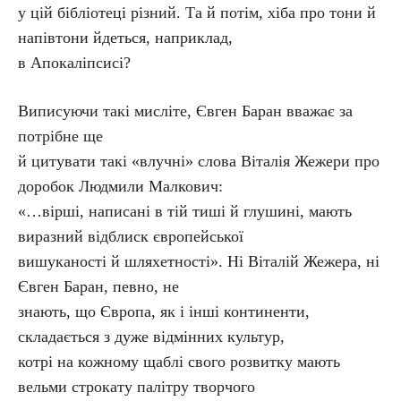
у цій бібліотеці різний. Та й потім, хіба про тони й
напівтони йдеться, наприклад,
в Апокаліпсисі?
Виписуючи такі мисліте, Євген Баран вважає за
потрібне ще
й цитувати такі «влучні» слова Віталія Жежери про
доробок Людмили Малкович:
«…вірші, написані в тій тиші й глушині, мають
виразний відблиск європейської
вишуканості й шляхетності». Ні Віталій Жежера, ні
Євген Баран, певно, не
знають, що Європа, як і інші континенти,
складається з дуже відмінних культур,
котрі на кожному щаблі свого розвитку мають
вельми строкату палітру творчого