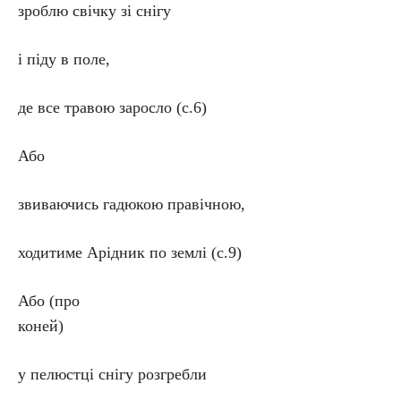
зроблю свічку зі снігу
і піду в поле,
де все травою заросло (с.6)
Або
звиваючись гадюкою правічною,
ходитиме Арідник по землі (с.9)
Або (про
коней)
у пелюстці снігу розгребли