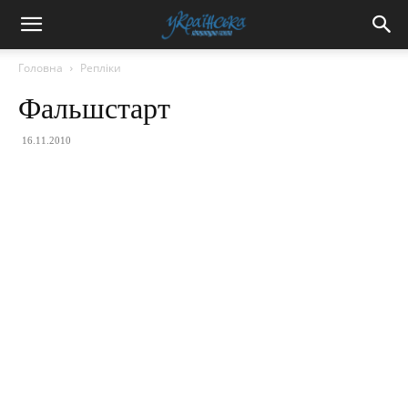
Головна
Репліки
Фальшстарт
16.11.2010