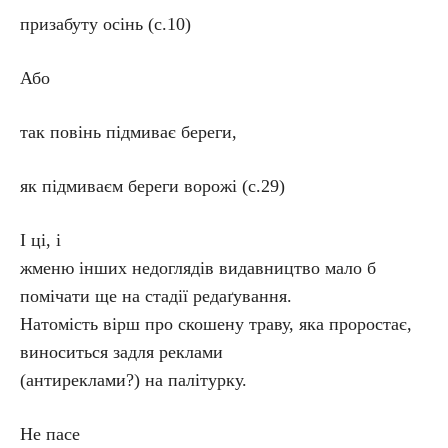
призабуту осінь (с.10)
Або
так повінь підмиває береги,
як підмиваєм береги ворожі (с.29)
І ці, і
жменю інших недоглядів видавництво мало б
помічати ще на стадії редаґування.
Натомість вірш про скошену траву, яка проростає,
виноситься задля реклами
(антиреклами?) на палітурку.
Не пасе