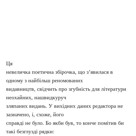
Ця
невеличка поетична збірочка, що з’явилася в
одному з найбільш реномованих
видавництв, свідчить про згубність для літератури
неохайних, нашвидкуруч
зляпаних видань. У вихідних даних редактора не
зазначено, і, схоже, його
справді не було. Бо якби був, то конче помітив би
такі безглузді рядки: