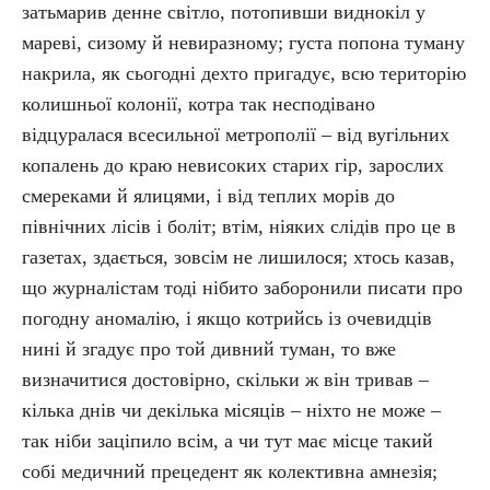
затьмарив денне світло, потопивши виднокіл у
мареві, сизому й невиразному; густа попона туману
накрила, як сьогодні дехто пригадує, всю територію
колишньої колонії, котра так несподівано
відцуралася всесильної метрополії – від вугільних
копалень до краю невисоких старих гір, зарослих
смереками й ялицями, і від теплих морів до
північних лісів і боліт; втім, ніяких слідів про це в
газетах, здається, зовсім не лишилося; хтось казав,
що журналістам тоді нібито заборонили писати про
погодну аномалію, і якщо котрийсь із очевидців
нині й згадує про той дивний туман, то вже
визначитися достовірно, скільки ж він тривав –
кілька днів чи декілька місяців – ніхто не може –
так ніби заціпило всім, а чи тут має місце такий
собі медичний прецедент як колективна амнезія;