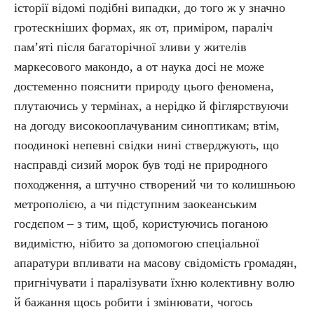
історії відомі подібні випадки, до того ж у значно
гротескніших формах, як от, приміром, параліч
пам’яті після багаторічної зливи у жителів
маркесового макондо, а от наука досі не може
достеменно пояснити природу цього феномена,
плутаючись у термінах, а нерідко й фіглярствуючи
на догоду високооплачуваним синоптикам; втім,
поодинокі непевні свідки нині стверджують, що
насправді сизий морок був тоді не природного
походження, а штучно створений чи то колишньою
метрополією, а чи підступним заокеанським
госдєпом – з тим, щоб, користуючись поганою
видимістю, нібито за допомогою спеціальної
апаратури впливати на масову свідомість громадян,
пригнічувати і паралізувати їхню колективну волю
й бажання щось робити і змінювати, чогось