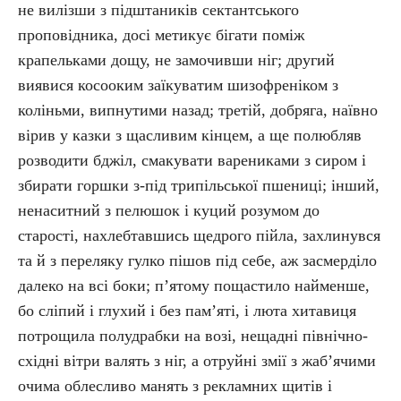
не вилізши з підштаників сектантського
проповідника, досі метикує бігати поміж
крапельками дощу, не замочивши ніг; другий
виявися косооким заїкуватим шизофреніком з
коліньми, випнутими назад; третій, добряга, наївно
вірив у казки з щасливим кінцем, а ще полюбляв
розводити бджіл, смакувати варениками з сиром і
збирати горшки з-під трипільської пшениці; інший,
ненаситний з пелюшок і куций розумом до
старості, нахлебтавшись щедрого пійла, захлинувся
та й з переляку гулко пішов під себе, аж засмерділо
далеко на всі боки; п’ятому пощастило найменше,
бо сліпий і глухий і без пам’яті, і люта хитавиця
потрощила полудрабки на возі, нещадні північно-
східні вітри валять з ніг, а отруйні змії з жаб’ячими
очима облесливо манять з рекламних щитів і