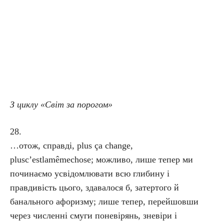
З циклу «Світ за порогом»
28.
…отож, справді, plus ça change,
plusc’estlamêmechose; можливо, лише тепер ми
починаємо усвідомлювати всю глибину і
правдивість цього, здавалося б, затертого й
банального афоризму; лише тепер, перейшовши
через численні смуги поневірянь, зневіри і