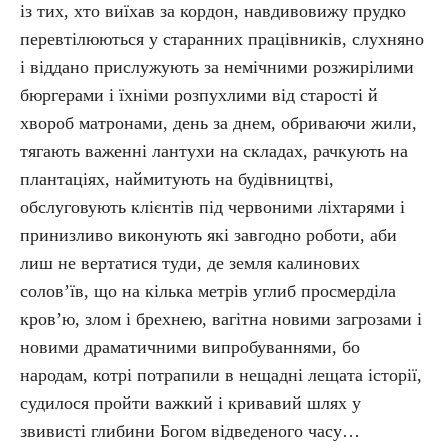
із тих, хто виїхав за кордон, навдивовижу прудко
перевтілюються у старанних працівників, слухняно
і віддано прислужують за немічними розжирілими
бюргерами і їхніми розпухлими від старості й
хвороб матронами, день за днем, обриваючи жили,
тягають важенні лантухи на складах, рачкують на
плантаціях, наймитують на будівництві,
обслуговують клієнтів під червоними ліхтарями і
принизливо виконують які завгодно роботи, аби
лиш не вертатися туди, де земля калинових
солов’їв, що на кілька метрів углиб просмерділа
кров’ю, злом і брехнею, вагітна новими загрозами і
новими драматичними випробуваннями, бо
народам, котрі потрапили в нещадні лещата історії,
судилося пройти важкий і кривавий шлях у
звивисті глибини Богом відведеного часу…