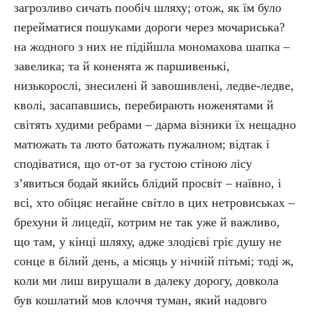
загрозливо сичать пообіч шляху; отож, як їм було
перейматися пошуками дороги через мочариська?
на жодного з них не підійшла мономахова шапка –
завелика; та й коненята ж паршивенькі,
низькорослі, знесилені й завошивлені, ледве-ледве,
кволі, засапавшись, перебирають ноженятами й
світять худими ребрами – дарма візники їх нещадно
матюжать та люто батожать пужалном; відтак і
сподіватися, що от-от за густою стіною лісу
з’явиться бодай якийсь блідий просвіт – наївно, і
всі, хто обіцяє негайне світло в цих нетровиськах –
брехуни й лицедії, котрим не так уже й важливо,
що там, у кінці шляху, адже злодієві гріє душу не
сонце в білий день, а місяць у нічній пітьмі; тоді ж,
коли ми лиш вирушали в далеку дорогу, довкола
був кошлатий мов клоччя туман, який надовго