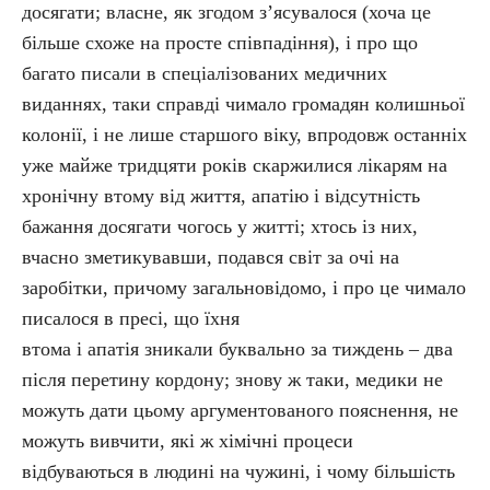
досягати; власне, як згодом з’ясувалося (хоча це
більше схоже на просте співпадіння), і про що
багато писали в спеціалізованих медичних
виданнях, таки справді чимало громадян колишньої
колонії, і не лише старшого віку, впродовж останніх
уже майже тридцяти років скаржилися лікарям на
хронічну втому від життя, апатію і відсутність
бажання досягати чогось у житті; хтось із них,
вчасно зметикувавши, подався світ за очі на
заробітки, причому загальновідомо, і про це чимало
писалося в пресі, що їхня
втома і апатія зникали буквально за тиждень – два
після перетину кордону; знову ж таки, медики не
можуть дати цьому аргументованого пояснення, не
можуть вивчити, які ж хімічні процеси
відбуваються в людині на чужині, і чому більшість