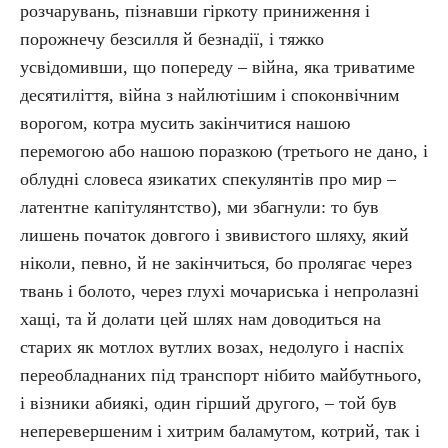
розчарувань, пізнавши гіркоту приниження і
порожнечу безсилля й безнадії, і тяжко
усвідомивши, що попереду – війна, яка триватиме
десятиліття, війна з найлютішим і споконвічним
ворогом, котра мусить закінчитися нашою
перемогою або нашою поразкою (третього не дано, і
облудні словеса язикатих спекулянтів про мир –
латентне капітулянтство), ми збагнули: то був
лишень початок довгого і звивистого шляху, який
ніколи, певно, й не закінчиться, бо пролягає через
твань і болото, через глухі мочариська і непролазні
хащі, та й долати цей шлях нам доводиться на
старих як мотлох вутлих возах, недолуго і наспіх
переобладнаних під транспорт нібито майбутнього,
і візники абиякі, один гірший другого, – той був
неперевершеним і хитрим баламутом, котрий, так і