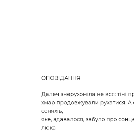
ОПОВІДАННЯ
Далеч знерухоміла не вся: тіні
хмар продовжували рухатися. А с
соняхів,
яке, здавалося, забуло про сонц
люка