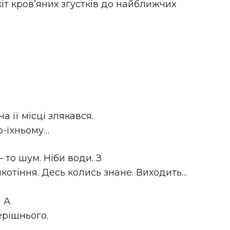
укіт кров’яних згустків до найближчих
а її місці злякався.
о-їхньому…
– то шум. Ніби води. З
котіння. Десь колись знане. Виходить…
 А
ерішнього.