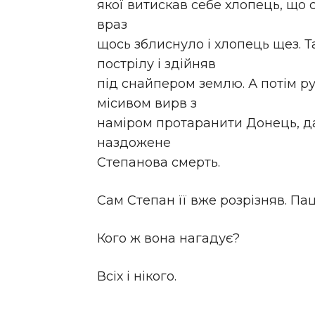
якої витискав себе хлопець, що с
враз
щось зблиснуло і хлопець щез. 
пострілу і здійняв
під снайпером землю. А потім 
місивом вирв з
наміром протаранити Донець, да
наздожене
Степанова смерть.
Сам Степан її вже розрізняв. Па
Кого ж вона нагадує?
Всіх і нікого.