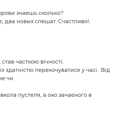
 крови знаешь сколько?
, два новых спешат. Счастливо!..
став часткою вічності.
 із здатністю перекочуватися у часі. Від
не чи
вкола пустеля, а око зачаєного в