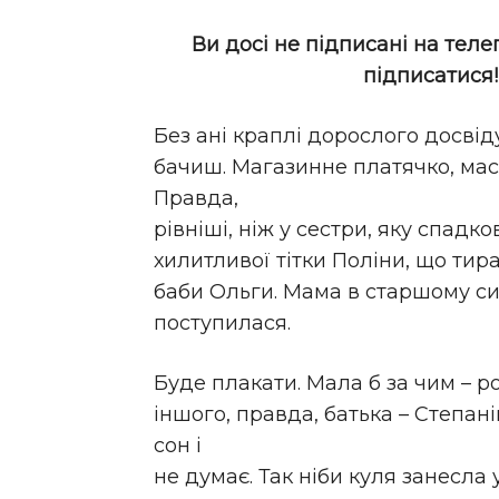
Ви досі не підписані на теле
підписатися
Без ані краплі дорослого досвід
бачиш. Магазинне платячко, масл
Правда,
рівніші, ніж у сестри, яку спадко
хилитливої тітки Поліни, що ти
баби Ольги. Мама в старшому си
поступилася.
Буде плакати. Мала б за чим – ро
іншого, правда, батька – Степані
сон і
не думає. Так ніби куля занесла 