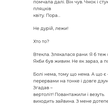
помчала далі. Він чув. Чмок і ст
пляцків
квіту. Пора…
Не дурій, лежи!
Хто то?
Втекла. Злякалася рани. Я б теж н
Якби був живим. Не як зараз, а п
Болі нема, тому що нема. А що є 
перервами на тонке і довге дзум
Згадав –
вертоліт! Повантажили і везуть.
виходить зайвина. З мене дотеп