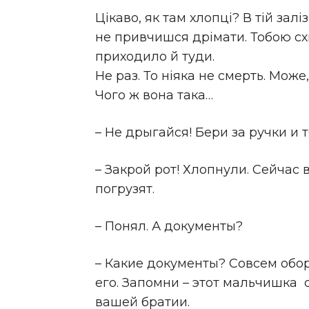
Цікаво, як там хлопці? В тій зал
не привчишся дрімати. Тобою схи
приходило й туди.
Не раз. То ніяка не смерть. Мож
Чого ж вона така…
– Не дрыгайся! Бери за ручки и 
– Закрой рот! Хлопнули. Сейчас 
погрузят.
– Понял. А документы?
– Какие документы? Совсем оборз
его. Запомни – этот мальчишка 
вашей братии.