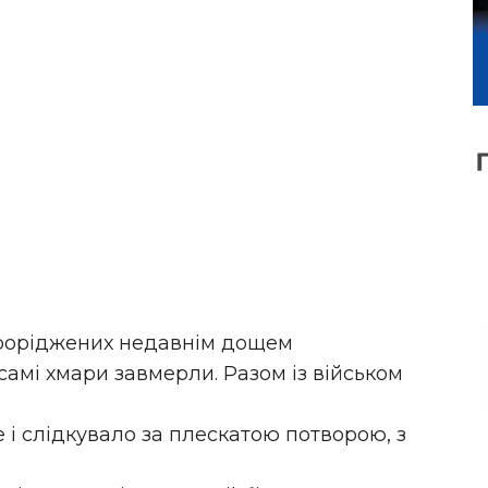
 проріджених недавнім дощем
амі хмари завмерли. Разом із військом
е і слідкувало за плескатою потворою, з