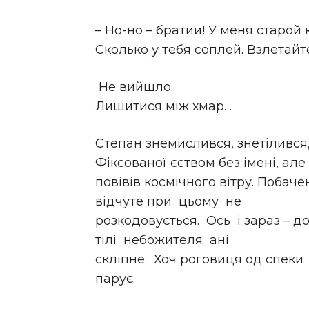
– Но-но – братии! У меня старой
Сколько у тебя соплей. Взлетайте
Не вийшло.
Лишитися між хмар…
Степан знемислився, знетілився, 
Фіксованої єством без імені, але
повівів космічного вітру. Побаче
відчуте при цьому не
розкодовується. Ось і зараз – до
тілі небожителя ані
скліпне. Хоч роговиця од спеки
парує.