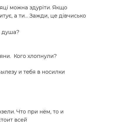
ізяці можна здуріти. Якщо
тує, а ти… Зажди, це дівчисько
е, душа?
тяни. Кого хлопнули?
вылезу и тебя в носилки
ели. Что при нём, то и
стоит всей