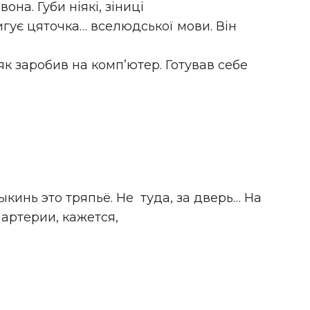
она. Губи ніякі, зіниці
мигує цяточка… вселюдської мови. Він
як заробив на комп’ютер. Готував себе
кинь это тряпьё. Не туда, за дверь… На
 артерии, кажется,