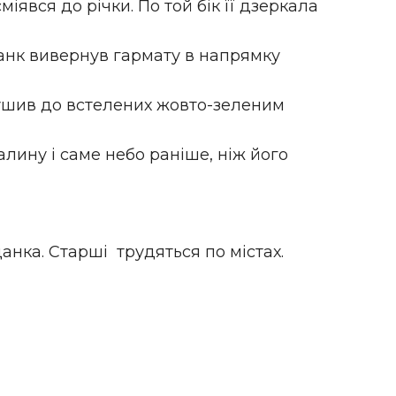
міявся до річки. По той бік її дзеркала
Танк вивернув гармату в напрямку
рушив до встелених жовто-зеленим
лину і саме небо раніше, ніж його
цанка. Старші трудяться по містах.