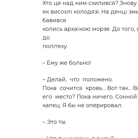
Хто це над ним схилився? Знову в
як висохлі колодязі. На денці з
бавився
колись архаїкою морзе. До того, 
до
політеху.
– Ему же больно!
– Делай, что положено.
Пока сочится кровь… Вот так… Вы
его место? Пока ничего. Сонной
капец. Я бы не оперировал.
– Это ты.