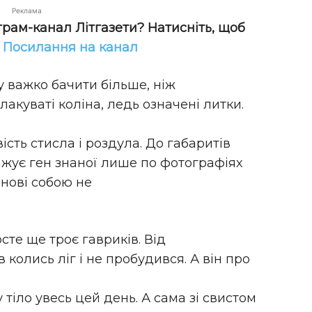
Реклама
грам-канал Літгазети? Натисніть, щоб
!
Посилання на канал
у важко бачити більше, ніж
акуваті коліна, ледь означені литки.
вість стисла і роздула. До габаритів
ражує ген знаної лише по фотографіях
нові собою не
сте ще троє гавриків. Від
в колись ліг і не пробудився. А він про
у тіло увесь цей день. А сама зі свистом