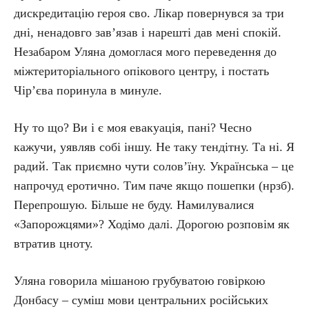
дискредитацію героя сво. Лікар повернувся за три
дні, ненадовго зав’язав і нарешті дав мені спокій.
Незабаром Уляна домоглася мого переведення до
міжтериторіального опікового центру, і постать
Чір’єва поринула в минуле.
Ну то що? Ви і є моя евакуація, пані? Чесно
кажучи, уявляв собі іншу. Не таку тендітну. Та ні. Я
радий. Так приємно чути соло­в’їну. Українська – це
напрочуд еротично. Тим паче якщо пошепки (нрзб).
Перепрошую. Більше не буду. Намилувалися
«Запорожцями»? Ходімо далі. Дорогою розповім як
втратив цноту.
Уляна говорила мішаною грубуватою говіркою
Донбасу – суміш мови центральних російських