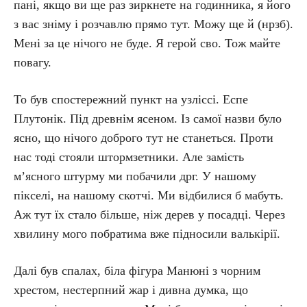
пані, якщо ви ще раз зиркнете на годинника, я його
з вас зніму і розчавлю прямо тут. Можу ще й (нрзб).
Мені за це нічого не буде. Я герой сво. Тож майте
повагу.
То був спостережний пункт на узліссі. Еспе
Плутонік. Під древнім ясеном. Із самої назви було
ясно, що нічого доброго тут не станеться. Проти
нас тоді стояли штормзетники. Але замість
м’ясного штурму ми побачили дрг. У нашому
пікселі, на нашому скотчі. Ми відбилися б мабуть.
Аж тут їх стало більше, ніж дерев у посадці. Через
хвилину мого побратима вже підносили валькірії.
Далі був спалах, біла фігура Манюні з чорним
хрестом, нестерпний жар і дивна думка, що