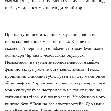
сьогодні я ще не загину. Мені було дуже смішно від
цієї думки, а потім я почув дитячий хор.
Про наступні дев’ять днів скажу лише, що кома –
це розділовий знак у формі гачка. Краще не
скажеш. А перше, що я побачив потому, були жовті
очі лікаря Чір’єва в чеховських окулярах.
Незважаючи на туман знеболювального, я майже
фізично відчув укол тих звужених зіниць. Тексс,
прошипіли синюшні губи. Гутен таг, дер манн онне
айганшафтен. Чір’єв мав голову не за розміром, яка
мов чупачупс була настромлена на тонку шию над
субтильним тілом у білому халаті. Улюбленою його
книгою була “Людина без властивостей”. Дер манн
оне айганшафтен. І коли лікарю попадався