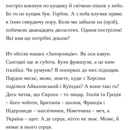
постріл ковзнув по кущику й свічкою пішов у небо.
Бо то не кущик був. Горбок. А з неба влучив прямо
в їхню смердючу нору. Коли ми зайшли на (нрзб),
побачили дванадцять двохсотих. Одним пострілом!
Які вам ще потрібні докази?
Ич обсіли наших «Запорожців». Як оси кавун.
Сьогодні ще ж субота. Були французи, а це наче
італійці. Чи румуни? Я попервах до них підходив.
Пардон месьє, може, знаєте, куди з Херсона
поділися Айвазовський і Куїнджі? А вони такі га?
Десь читав, що Європа – то лицар. Італія та Греція
– його чоботи, Британія – шолом, Франція і
Нідерланди – наплічники, Німеччина – меч, а
Україна – щит. А де серце, ніхто не знає. Може, й
немає в нього серця.