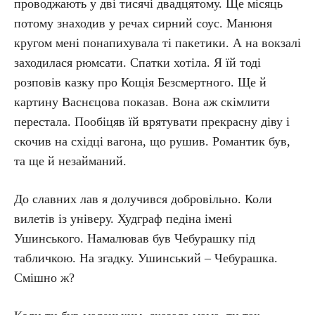
проводжають у дві тисячі двадцятому. Ще місяць
потому знаходив у речах сирний соус. Манюня
кругом мені понапихувала ті пакетики. А на вокзалі
заходилася рюмсати. Спатки хотіла. Я їй тоді
розповів казку про Кощія Безсмертного. Ще й
картину Васнєцова показав. Вона аж скімлити
перестала. Пообіцяв їй врятувати прекрасну діву і
скочив на східці вагона, що рушив. Романтик був,
та ще й незайманий.
До славних лав я долучився добровільно. Коли
вилетів із універу. Худграф педіна імені
Ушинського. Намалював був Чебурашку під
табличкою. На згадку. Ушинський – Чебурашка.
Смішно ж?