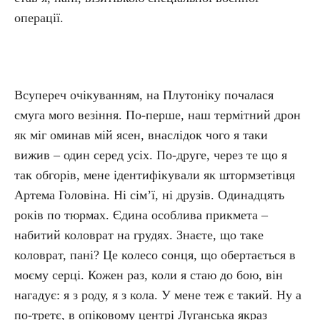
операції.
Всупереч очікуванням, на Плутоніку почалася
смуга мого везіння. По-перше, наш термітний дрон
як міг оминав мій ясен, внаслідок чого я таки
вижив – один серед усіх. По-друге, через те що я
так обгорів, мене ідентифікували як штормзетівця
Артема Головіна. Ні сім’ї, ні друзів. Одинадцять
років по тюрмах. Єдина особлива прикмета –
набитий коловрат на грудях. Знаєте, що таке
коловрат, пані? Це колесо сонця, що обертається в
моєму серці. Кожен раз, коли я стаю до бою, він
нагадує: я з роду, я з кола. У мене теж є такий. Ну а
по-третє, в опіковому центрі Луганська якраз