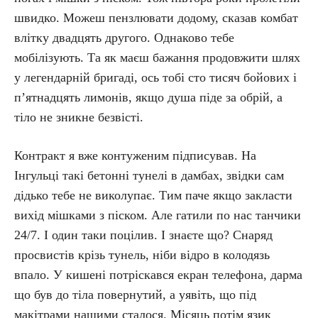
швидко. Можеш пензлювати додому, сказав комбат
влітку двадцять другого. Однаково тебе
мобілізують. Та як маєш бажання продовжити шлях
у легендарній бригаді, ось тобі сто тисяч бойових і
п’ят­надцять лимонів, якщо душа піде за обрій, а
тіло не зникне безвісті.
Контракт я вже контуженим підписував. На
Інгульці такі бетонні тунелі в дамбах, звідки сам
дідько тебе не виколупає. Тим паче якщо закласти
вихід мішками з піском. Але гатили по нас танчики
24/7. І один таки поцілив. І знаєте що? Снаряд
просвистів крізь тунель, ніби відро в колодязь
впало. У кишені потріскався екран телефона, дарма
що був до тіла повернутий, а уявіть, що під
макітрами нашими сталося. Місяць потім язик