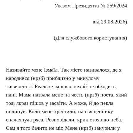
Указом Президента № 259/2024
від 29.08.2026)
(Для службового користування)
Називайте мене Ізмаїл. Так місто називалося, де я
народився (нрзб) приблизно у минулому
тисячолітті. Реальне ім’я вас нехай не обходить,
пані. Мама назвала мене на честь (нрзб) поета, який
тоді якраз пішов у засвіти. А може, й до пекла
полинув. Коли мене хрестили, на священнику
спалахнула ряса. Розповідали, крик стояв до неба.
Сам я того бачити не міг. Мене (нрзб) занурили у