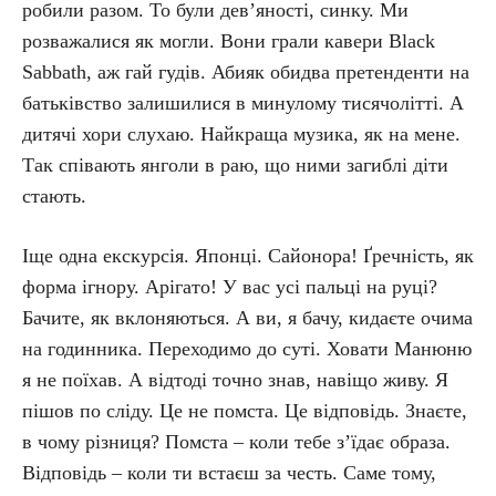
робили разом. То були дев’яності, синку. Ми
розважалися як могли. Вони грали кавери Black
Sabbath, аж гай гудів. Абияк обидва претенденти на
батьківство залишилися в минулому тисячолітті. А
дитячі хори слухаю. Найкраща музика, як на мене.
Так співають янголи в раю, що ними загиблі діти
стають.
Іще одна екскурсія. Японці. Сайонора! Ґречність, як
форма ігнору. Арігато! У вас усі пальці на руці?
Бачите, як вклоняються. А ви, я бачу, кидаєте очима
на годинника. Переходимо до суті. Ховати Манюню
я не поїхав. А відтоді точно знав, навіщо живу. Я
пішов по сліду. Це не помста. Це відповідь. Знаєте,
в чому різниця? Помста – коли тебе з’їдає образа.
Відповідь – коли ти встаєш за честь. Саме тому,