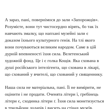
А зараз, пані, повернімося до зали «Запорожців».
Розумієте, вони тут чистосердно вірять, бо так їх
навчають змалку, що напхані музейні зали є
доказом їхнього культурного генія. На тлі якого
вони почуваються великим народом. Саме в цій
дурній впевненості їхня сила. Велетенський
художній фонд. Це і є голка Кощія. Яка схована в
душі російського інтелігента, що схована в лікарі,
що схований у вчителі, що схований у священнику.
Наша сила не матеріальна, пані. Її не вимірити, не
оцінити і не продати. Оченята літери ї, гребінець
літери є, сходинка літери ґ. Їхня сила монетизується
в трильйони доларів і висить на стінах музеїв.