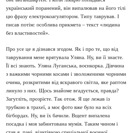
український поранений, він випалював на його тілі
цю фразу електрокоагулятором. Типу таврував. І
писав потім: особлива прикмета – текст «людина
без властивостей».
Про усе це я дізнався згодом. Як і про те, що від
таврування мене врятувала Уляна. Ну, ви її знаєте.
Її всі знають. Уляна Луганська, воєнкорка. Дівчина
з важкими чорними косами і зволоженими чорними
очима, розкритими від яскравого світла, яке раптом
линуло з них. Щось знайоме вгадується, правда?
Загугліть, прозрієте. Так отож. Я ще лежав із
трубкою в трахеї, а моє фото вже було на всіх
бігбордах. Ну, ви їх бачили. Вщент випалена
посадка і моя забинтована мумія. Таким чином і
став я, пані, візитівкою спеціальної воєнної