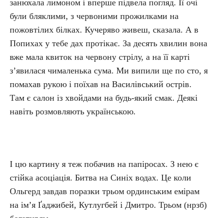
занюхала лимоном і вперше підвела погляд. Її очі
були бляклими, з червоними прожилками на
пожовтілих білках. Кучеряво живеш, сказала. А в
Попихах у тебе дах протікає. За десять хвилин вона
вже мала квиток на червону стрілу, а на її карті
з’явилася чималенька сума. Ми випили ще по сто, я
помахав рукою і поїхав на Василівський острів.
Там є салон із хвойдами на будь-який смак. Деякі
навіть розмовляють українською.
І цю картину я теж побачив на папіросах. З нею є
стійка асоціація. Битва на Синіх водах. Це коли
Ольгерд завдав поразки трьом ординським емірам
на ім’я Ґаджибей, Кутлугбей і Дмитро. Трьом (нрзб)