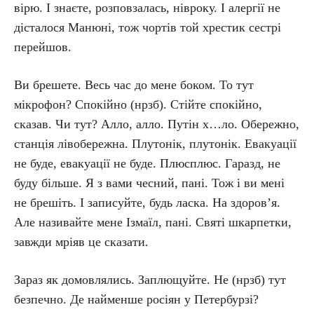
вірю. І знаєте, розповзалась, нівроку. І алергії не
дісталося Манюні, тож чортів той хрестик сестрі
перейшов.
Ви брешете. Весь час до мене боком. То тут
мікрофон? Спокійно (нрзб). Стійте спокійно,
сказав. Чи тут? Алло, алло. Путін х…ло. Обережно,
станція лівобережна. Плутонік, плутонік. Евакуації
не буде, евакуації не буде. Плюсплюс. Гаразд, не
буду більше. Я з вами чесний, пані. Тож і ви мені
не брешіть. І записуйте, будь ласка. На здоров’я.
Але називайте мене Ізмаїл, пані. Святі шкарпетки,
завжди мріяв це сказати.
Зараз як домовлялись. Заплющуйте. Не (нрзб) тут
безпечно. Де найменше росіян у Петербурзі?