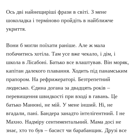
Ось дві найнещиріші фрази в світі. З мене
шоколадка і терміново пройдіть в найближче
укриття.
Вони б могли поїхати раніше. Але ж мала
побачитись хотіла. Там усе вже чекало, і дім, і
школа в Лісабоні. Батько все влаштував. Він моряк,
капітан далекого плавання. Ходить під панамським
прапором. На рефрижераторі. Безтрепетний
людисько. Єдина догана за двадцять років –
перевищення швидкості при вході в гавань. Це
батько Манюні, не мій. У мене інший. Ні, не
вгадали, пані. Бандера занадто інтелігентний. І не
Махно. Надміру сентиментальний. Мама досі не
знає, хто то був – басист чи барабанщик. Друзі все