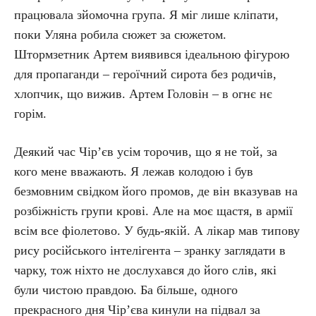
працювала зйомочна група. Я міг лише кліпати,
поки Уляна робила сюжет за сюжетом.
Штормзетник Артем виявився ідеальною фігурою
для пропаганди – героїчний сирота без родичів,
хлопчик, що вижив. Артем Головін – в огнє нє
горім.
Деякий час Чір’єв усім торочив, що я не той, за
кого мене вважають. Я лежав колодою і був
безмовним свідком його промов, де він вказував на
розбіжність групи крові. Але на моє щастя, в армії
всім все фіолетово. У будь-якій. А лікар мав типову
рису російського інтелігента – зранку заглядати в
чарку, тож ніхто не дослухався до його слів, які
були чистою правдою. Ба більше, одного
прекрасного дня Чір’єва кинули на підвал за