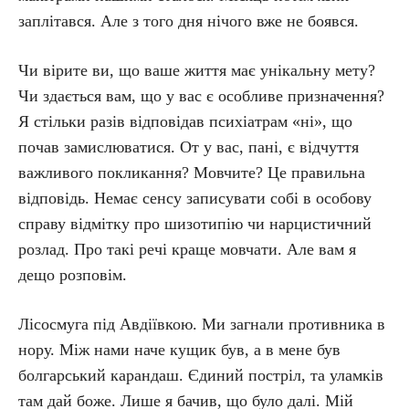
заплітався. Але з того дня нічого вже не боявся.
Чи вірите ви, що ваше життя має унікальну мету?
Чи здається вам, що у вас є особливе призначення?
Я стільки разів відповідав психіатрам «ні», що
почав замислюватися. От у вас, пані, є відчуття
важливого покликання? Мовчите? Це правильна
відповідь. Немає сенсу записувати собі в особову
справу відмітку про шизотипію чи нарцистичний
розлад. Про такі речі краще мовчати. Але вам я
дещо розповім.
Лісосмуга під Авдіївкою. Ми загнали противника в
нору. Між нами наче кущик був, а в мене був
болгарський карандаш. Єдиний постріл, та уламків
там дай боже. Лише я бачив, що було далі. Мій