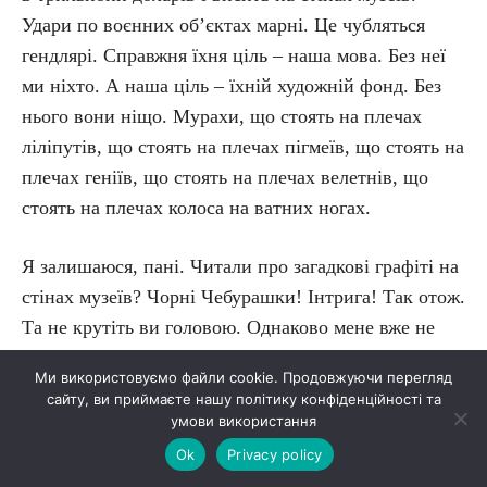
Удари по воєнних об’єктах марні. Це чубляться
гендлярі. Справжня їхня ціль – наша мова. Без неї
ми ніхто. А наша ціль – їхній художній фонд. Без
нього вони ніщо. Мурахи, що стоять на плечах
ліліпутів, що стоять на плечах пігмеїв, що стоять на
плечах геніїв, що стоять на плечах велетнів, що
стоять на плечах колоса на ватних ногах.
Я залишаюся, пані. Читали про загадкові графіті на
стінах музеїв? Чорні Чебурашки! Інтрига! Так отож.
Та не крутіть ви головою. Однаково мене вже не
побачите. Я зник, але не щез. Гляньте на картину,
Ми використовуємо файли cookie. Продовжуючи перегляд
пані. Я козак під лавкою. Бачите, в мене знову п’ять
сайту, ви приймаєте нашу політику конфіденційності та
пальців. Наблизьтесь, розповім як буде далі.
умови використання
Ok
Privacy policy