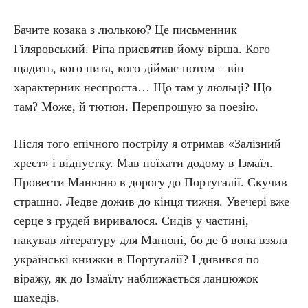
Бачите козака з люлькою? Це письменник
Гіляровський. Ріпа присвятив йому вірша. Кого
щадить, кого пита, кого діймає потом – він
характерник неспроста… Що там у люльці? Що
там? Може, й тютюн. Перепрошую за поезію.
Після того епічного пострілу я отримав «Залізний
хрест» і відпустку. Мав поїхати додому в Ізмаїл.
Провести Манюню в дорогу до Португалії. Скучив
страшно. Ледве дожив до кінця тижня. Увечері вже
серце з грудей виривалося. Сидів у частині,
пакував літературу для Манюні, бо де б вона взяла
українські книжки в Португалії? І дивився по
віражу, як до Ізмаїлу наближається ланцюжок
шахедів.