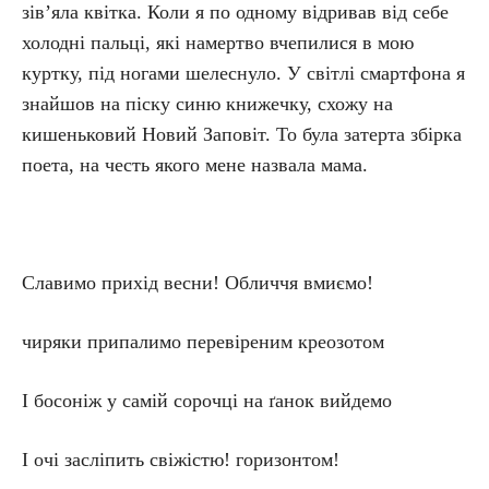
зів’яла квітка. Коли я по одному відривав від себе
холодні пальці, які намертво вчепилися в мою
куртку, під ногами шелеснуло. У світлі смартфона я
знайшов на піску синю книжечку, схожу на
кишеньковий Новий Заповіт. То була затерта збірка
поета, на честь якого мене назвала мама.
Славимо прихід весни! Обличчя вмиємо!
чиряки припалимо перевіреним креозотом
І босоніж у самій сорочці на ґанок вийдемо
І очі засліпить свіжістю! горизонтом!