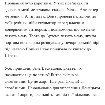
Прощання було коротким. У тих пов’язках ти
здавався мені метеликом, сказала Уляна. Але тепер
метелик я. А ти павук. Вона провела пальцями по
моїх рубцях, ніби скульптор перед власним
довершеним витвором. І повідомила, що до мене
летить мама. Тобто до Артема летить мама, яку та
чортова воєнкорша розшукала у нечорноземній дірі
під назвою Попихі і вже придбала їй квиток до
Пітера.
Усе, прийшли. Зала Васнєцова. Знаєте, як
називається це полотно? Битва скіфів зі
слов’янами. Це не жарт. Іще раз. Скіфів! Зі
слов’янами. Намальовано для управління Донецької
залізної дороги, але навіть там від неї відмовилися.