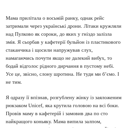
Мама прилітала о восьмій ранку, однак рейс
затримали через українські дрони. Літаки кружляли
над Пулково як сороки, до яких у гніздо залізла
змія. Я сьорбав у кафетерії бульйон із пластикового
стаканчика і щосили напружував слух,
намагаючись почути якщо не далекий вибух, то
бодай відголос рідного дирчання в пустому небі.
Усе це, звісно, слону шротина. Не туди ми б’ємо. І
не тим.
Я одразу її впізнав, розгублену жінку із заяложеним
рюкзаком Unicef, яка крутила головою на всі боки.
Провів маму в кафетерій і замовив два по сто
найкращого коньяку. Мама випила залпом,