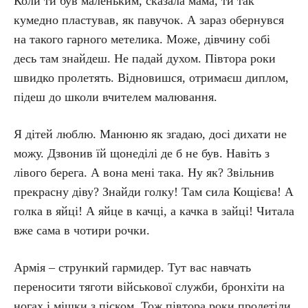
Коли ти був маленьким, сказала мама, ти так
кумедно пластував, як павучок. А зараз обернувся
на такого гарного метелика. Може, дівчину собі
десь там знайдеш. Не падай духом. Півтора роки
швидко пролетять. Відновишся, отримаєш диплом,
підеш до школи вчителем малювання.
Я дітей люблю. Манюню як згадаю, досі дихати не
можу. Дзвонив їй щонеділі де б не був. Навіть з
лівого берега. А вона мені така. Ну як? Звільнив
прекрасну діву? Знайди голку! Там сила Кощієва! А
голка в яйці! А яйце в качці, а качка в зайці! Читала
вже сама в чотири рочки.
Армія – стрункий гармидер. Тут вас навчать
переносити тяготи військової служби, бронхіти на
ногах і мішки з піском. Тож півтора роки пролетіли