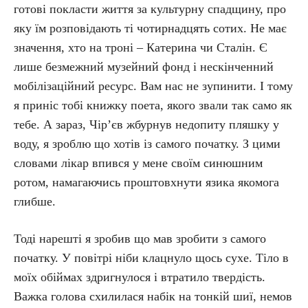
готові покласти життя за культурну спадщину, про
яку їм розповідають ті чотирнадцять сотих. Не має
значення, хто на троні – Катерина чи Сталін. Є
лише безмежний музейний фонд і нескінченний
мобілізаційний ресурс. Вам нас не зупинити. І тому
я приніс тобі книжку поета, якого звали так само як
тебе. А зараз, Чір’єв жбурнув недопиту пляшку у
воду, я зроблю що хотів із самого початку. З цими
словами лікар впився у мене своїм синюшним
ротом, намагаючись проштовхнути язика якомога
глибше.
Тоді нарешті я зробив що мав зробити з самого
початку. У повітрі ніби клацнуло щось сухе. Тіло в
моїх обіймах здригнулося і втратило твердість.
Важка голова схилилася набік на тонкій шиї, немов