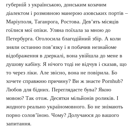
губерній з українською, донським козачим
діалектом і розмовною манерою азовських портів –
Маріуполя, Таганрога, Ростова. Дев’ять місяців
гоїлися мої опіки. Уляна поїхала за мною до
Петербурга. Оголосила благодійний збір. А коли
зняли останню пов’язку і я побачив незнайоме
відображення в дзеркалі, вона увійшла до мене в
душову кабіну. Я нічого тоді не відчув і сказав, що
то через ліки. Але звісно, вона не повірила. Бо
хочете справжню причину? Ви ж знаєте Pornhub?
Любов для бідних. Переглядаєте бува? Якою
мовою? Так отож. Десятки мільйонів роликів. І
жодного реально україномовного. Бо не знімають
порно солов’їною. Чому? Долучаюся до вашого
запитання.