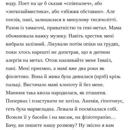
воду. Поет на це б сказав «співпалич», або
«легкозаймистика», або «збіжжя обставин». Але
поезія, пані, залишилася в минулому тисячолітті.
Разом із тамагочі, приватністю та геві-метал. Мама
обожнювала важку музику. Навіть хрестик мені
вибрала залізний. Лікували потім опіки на грудях,
поки хтось нарешті не допетрав, що в дитини
алергія на метал. Отож наазивайте мене Ізмаїл,
пані. Мені приємно, а мамі вже два роки як
фіолетово. Вона й жива була дивилася (нрзб) крізь
пальці. Вистачало мамі клопоту й без мене.
Манюня така квола народилася, як пташеня.
Попервах і пластувати не хотіла. Анемія, гіпотонус,
геть була мармеладна. Лежала й посміхалася собі.
Возили її у басейн і на масаж, на фізіотерапію…
Бачу, ви пишете нашу розмову? Ну звісно я вам