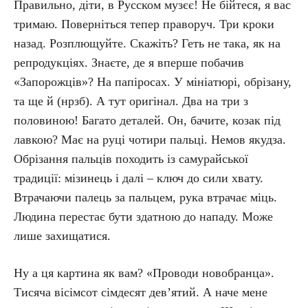
Правильно, діти, в Русском музєє! Не бійтеся, я вас
тримаю. Поверніться тепер праворуч. Три кроки
назад. Розплющуйте. Скажіть? Геть не така, як на
репродукціях. Знаєте, де я вперше побачив
«Запорожців»? На папіросах. У мініатюрі, обрізану,
та ще й (нрзб). А тут оригінал. Два на три з
половиною! Багато деталей. Он, бачите, козак під
лавкою? Має на руці чотири пальці. Немов якудза.
Обрізання пальців походить із самурайської
традиції: мізинець і далі – ключ до сили хвату.
Втрачаючи палець за пальцем, рука втрачає міць.
Людина перестає бути здатною до нападу. Може
лише захищатися.
Ну а ця картина як вам? «Проводи новобранца».
Тисяча вісімсот сімдесят дев’ятий. А наче мене