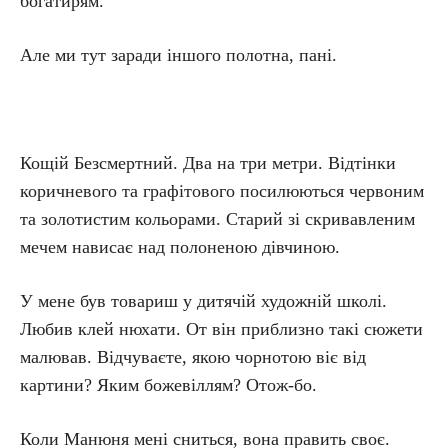
богатирям.
Але ми тут заради іншого полотна, пані.
Кощій Безсмертний. Два на три метри. Відтінки
коричневого та графітового посилюються червоним
та золотистим кольорами. Старий зі скривавленим
мечем нависає над полоненою дівчиною.
У мене був товариш у дитячій художній школі.
Любив клей нюхати. От він приблизно такі сюжети
малював. Відчуваєте, якою чорнотою віє від
картини? Яким божевіллям? Отож-бо.
Коли Манюня мені сниться, вона править своє.