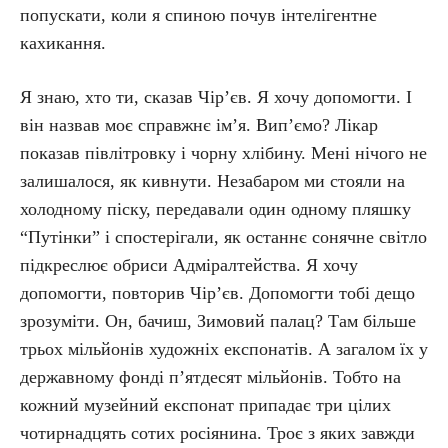
попускати, коли я спиною почув інтелігентне
кахикання.
Я знаю, хто ти, сказав Чір’єв. Я хочу допомогти. І
він назвав моє справжнє ім’я. Вип’ємо? Лікар
показав півлітровку і чорну хлібину. Мені нічого не
залишалося, як кивнути. Незабаром ми стояли на
холодному піску, передавали один одному пляшку
“Путінки” і спостерігали, як останнє сонячне світло
підкреслює обриси Адміралтейства. Я хочу
допомогти, повторив Чір’єв. Допомогти тобі дещо
зрозуміти. Он, бачиш, Зимовий палац? Там більше
трьох мільйонів художніх експонатів. А загалом їх у
державному фонді п’ятдесят мільйонів. Тобто на
кожний музейний експонат припадає три цілих
чотирнадцять сотих росіянина. Троє з яких завжди