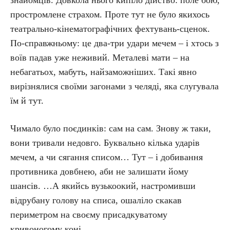
знайомців. Довкола нього кипіло дійство: поле бою,
простромлене страхом. Проте тут не було якихось
театрально-кінематографічних фехтувань-сценок.
По-справжньому: це два-три удари мечем – і хтось з
воїв падав уже неживий. Металеві мати – на
небагатьох, мабуть, найзаможніших. Такі явно
вирізнялися своїми загонами з челяді, яка слугувала
їм й тут.
Чимало було поєдинків: сам на сам. Знову ж таки,
вони тривали недовго. Буквально кілька ударів
мечем, а чи сягання списом… Тут – і добивання
противника довбнею, аби не залишати йому
шансів. …А якийсь вузькоокий, настромивши
відрубану голову на списа, ошаліло скакав
периметром на своєму присадкуватому
кривоногому коні…