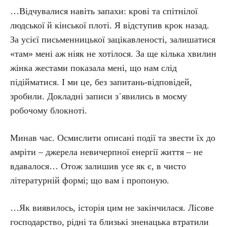
…Відчувалися навіть запахи: крові та спітнілої
людської й кінської плоті. Я відступив крок назад.
За усієї письменницької зацікавленості, залишатися
«там» мені аж ніяк не хотілося. За ще кілька хвилин
жінка жестами показала мені, що нам слід
підійматися. І ми це, без запитань-відповідей,
зробили. Докладні записи з᾿явились в моєму
робочому блокноті.
Минав час. Осмислити описані події та звести їх до
амріти – джерела невичерпної енергії життя – не
вдавалося… Отож залишив усе як є, в чисто
літературній формі; що вам і пропоную.
…Як виявилось, історія цим не закінчилася. Лісове
господарство, рідні та близькі зненацька втратили