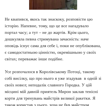
Не квапився, якось так знаскоку, розповісти цю
історію. Напевне, тому, що це все нагадувало
портал часу; а тут – не до жартів. Крім цього,
дошкуляла певна стримувана зачаєність: наче
оповідь існує сама для себе і, поки не опублікована,
є самодостатньою цінністю, окремішньою у своїх
світах; переважає інше подібне.
Усе розпочалося в Королівському Потоці, такому
собі висілку, що про нього я уже згадував в одній зі
своїх новел; неподалік славного Городка. У цій
місцині мій давній приятель Мирон заклав тенісні
корти для тренувань майстрів великої ракетки. Я
також користав з цього, хоча не був майстром