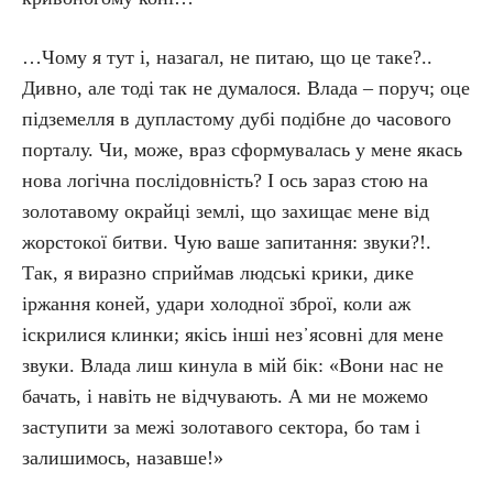
…Чому я тут і, назагал, не питаю, що це таке?..
Дивно, але тоді так не думалося. Влада – поруч; оце
підземелля в дупластому дубі подібне до часового
порталу. Чи, може, враз сформувалась у мене якась
нова логічна послідовність? І ось зараз стою на
золотавому окрайці землі, що захищає мене від
жорстокої битви. Чую ваше запитання: звуки?!.
Так, я виразно сприймав людські крики, дике
іржання коней, удари холодної зброї, коли аж
іскрилися клинки; якісь інші нез᾿ясовні для мене
звуки. Влада лиш кинула в мій бік: «Вони нас не
бачать, і навіть не відчувають. А ми не можемо
заступити за межі золотавого сектора, бо там і
залишимось, назавше!»