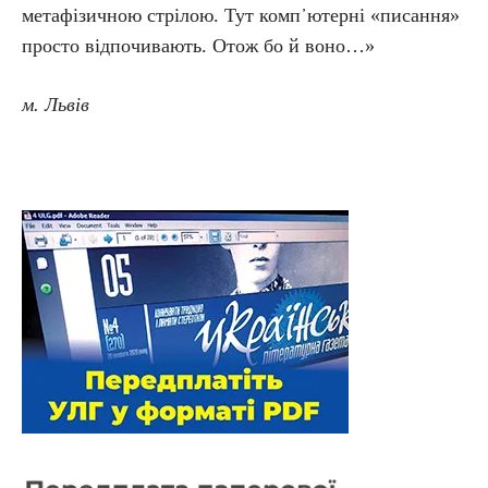
метафізичною стрілою. Тут комп᾿ютерні «писання»
просто відпочивають. Отож бо й воно…»
м. Львів