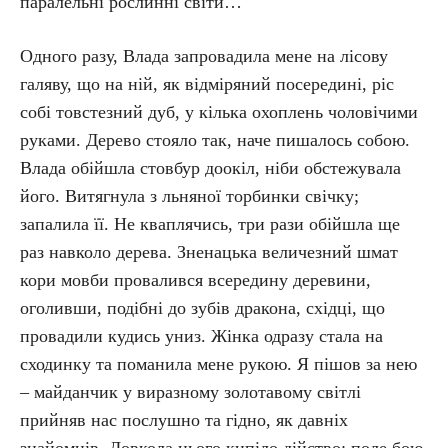
паралельні рослинні світи…
Одного разу, Влада запровадила мене на лісову
галяву, що на ній, як відміряний посередині, ріс
собі товстезний дуб, у кілька охоплень чоловічими
руками. Дерево стояло так, наче пишалось собою.
Влада обійшла стовбур доокіл, ніби обстежувала
його. Витягнула з льняної торбинки свічку;
запалила її. Не кваплячись, три рази обійшла ще
раз навколо дерева. Зненацька величезний шмат
кори мовби провалився всередину деревини,
оголивши, подібні до зубів дракона, східці, що
провадили кудись униз. Жінка одразу стала на
сходинку та поманила мене рукою. Я пішов за нею
– майданчик у виразному золотавому світлі
прийняв нас послушно та гідно, як давніх