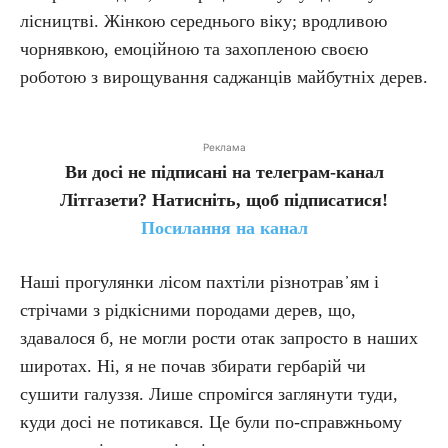
лісництві. Жінкою середнього віку; вродливою
чорнявкою, емоційною та захопленою своєю
роботою з вирощування саджанців майбутніх дерев.
Реклама
Ви досі не підписані на телеграм-канал
Літгазети? Натисніть, щоб підписатися!
Посилання на канал
Наші прогулянки лісом пахтіли різнотрав᾿ям і
стрічами з рідкісними породами дерев, що,
здавалося б, не могли рости отак запросто в наших
широтах. Ні, я не почав збирати гербарій чи
сушити галуззя. Лише спромігся заглянути туди,
куди досі не потикався. Це були по-справжньому