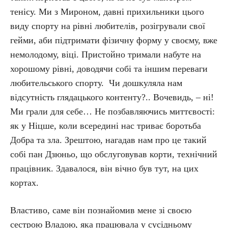
тенісу. Ми з Мироном, давні прихильники цього
виду спорту на рівні любителів, розігрували свої
гейми, аби підтримати фізичну форму у своєму, вже
немолодому, віці. Пристойно тримали набуте на
хорошому рівні, доводячи собі та іншим переваги
любительського спорту. Чи дошкуляла нам
відсутність глядацького контенту?.. Вочевидь, – ні!
Ми грали для себе… Не позбавляючись миттєвості:
як у Ніцше, коли всередині нас триває боротьба
Добра та зла. Зрештою, нагадав нам про це такий
собі пан Дзюньо, що обслуговував корти, технічний
працівник. Здавалося, він вічно був тут, на цих
кортах.
Властиво, саме він познайомив мене зі своєю
сестрою Владою, яка працювала у сусідньому