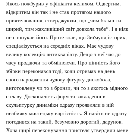
Якось пожбурив у офіціанта келихом. Одвертим,
відкритим він так і не став протягом нашого
приятелювання, стверджуючи, що „чим більш ти
щирий, тим жахливіший світ довкола тебе”. І я ніяк
не спонукав його. Проте знав, що Зиґмунд історик,
спеціалізується на середніх віках. Має чудову
велику колекцію антикваріату. Дещо з неї час до
часу продаючи та обмінюючи. Про цінність його
збірки переконався тоді, коли отримав на день
свого народження чудову фігурку дискобола,
виготовлену чи то з бронзи, чи то з якогось мідного
сплаву. Досконалість форм та закладеної в
скульптурку динаміки одразу проявляли в ній
неабияку мистецьку вартісність. Я навіть не одразу
погодився на такий, безумовно дорогий, дарунок.
Хоча щирі переконування приятеля утвердили мене