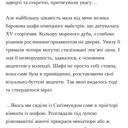
одверті та секретні, притягували увагу…
Але найбільшу цікавість мала від мене велика
барокова шафа німецьких майстрів, що датувалась
XV сторіччям. Кольору мореного дуба, з глибоко
різаним рослинним орнаментом на дверях. Унизу її
тримали чотири могутні стилізовані лев’ячі лапи. І
оця її незворушність, здавалося, є основним
акцентом у колекції. Шафа не просто собі стояла,
вона саме була в приміщенні, розставляючи свої
візуально-буттєві акценти. Так мені видалось тоді
та ствердилося зараз.
…Якось ми сиділи із Сиґізмундом саме в прóсторі
кімнати із шафою. Розглядали під лупою
різноманітні жіночі прикраси-мініатюри або ж