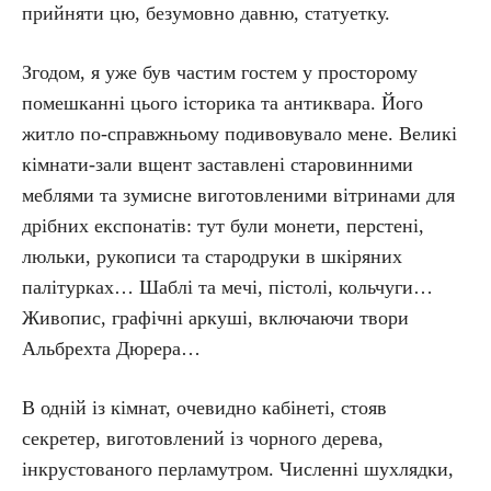
прийняти цю, безумовно давню, статуетку.
Згодом, я уже був частим гостем у просторому
помешканні цього історика та антиквара. Його
житло по-справжньому подивовувало мене. Великі
кімнати-зали вщент заставлені старовинними
меблями та зумисне виготовленими вітринами для
дрібних експонатів: тут були монети, перстені,
люльки, рукописи та стародруки в шкіряних
палітурках… Шаблі та мечі, пістолі, кольчуги…
Живопис, графічні аркуші, включаючи твори
Альбрехта Дюрера…
В одній із кімнат, очевидно кабінеті, стояв
секретер, виготовлений із чорного дерева,
інкрустованого перламутром. Численні шухлядки,