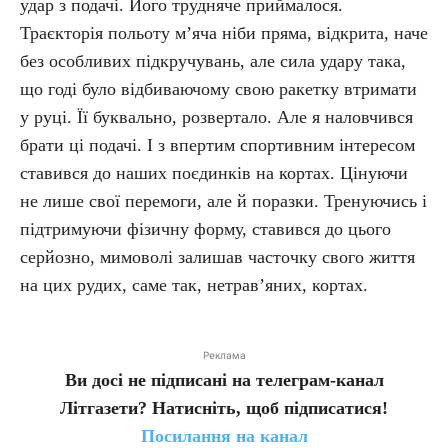
удар з подачі. Його трудняче приймалося.
Траєкторія польоту м’яча ніби пряма, відкрита, наче
без особливих підкручувань, але сила удару така,
що годі було відбиваючому свою ракетку втримати
у руці. Її буквально, розвертало. Але я наловчився
брати ці подачі. І з впертим спортивним інтересом
ставився до наших поєдинків на кортах. Цінуючи
не лише свої перемоги, але й поразки. Тренуючись і
підтримуючи фізичну форму, ставився до цього
серйозно, мимоволі залишав часточку свого життя
на цих рудих, саме так, нетрав’яних, кортах.
Реклама
Ви досі не підписані на телеграм-канал
Літгазети? Натисніть, щоб підписатися!
Посилання на канал