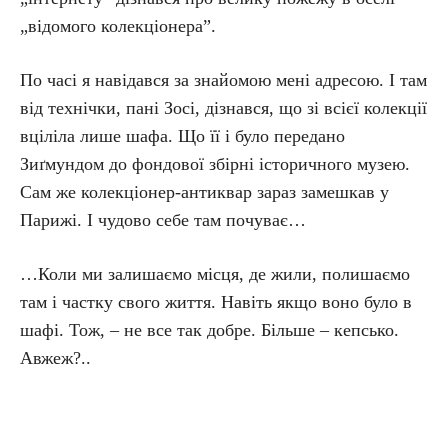
„відомого колекціонера”.
По часі я навідався за знайомою мені адресою. І там
від технічки, пані Зосі, дізнався, що зі всієї колекції
вціліла лише шафа. Що її і було передано
Зиґмундом до фондової збірні історичного музею.
Сам же колекціонер-антиквар зараз замешкав у
Парижі. І чудово себе там почуває…
…Коли ми залишаємо місця, де жили, полишаємо
там і частку свого життя. Навіть якщо воно було в
шафі. Тож, – не все так добре. Більше – кепсько.
Авжеж?..