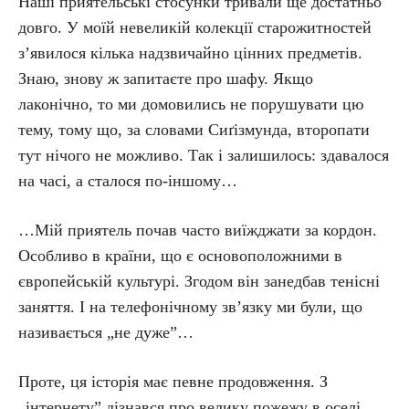
Наші приятельські стосунки тривали ще достатньо
довго. У моїй невеликій колекції старожитностей
з’явилося кілька надзвичайно цінних предметів.
Знаю, знову ж запитаєте про шафу. Якщо
лаконічно, то ми домовились не порушувати цю
тему, тому що, за словами Сиґізмунда, второпати
тут нічого не можливо. Так і залишилось: здавалося
на часі, а сталося по-іншому…
…Мій приятель почав часто виїжджати за кордон.
Особливо в країни, що є основоположними в
європейській культурі. Згодом він занедбав тенісні
заняття. І на телефонічному зв’язку ми були, що
називається „не дуже”…
Проте, ця історія має певне продовження. З
„інтернету” дізнався про велику пожежу в оселі