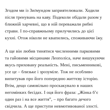
Згодом ми із Зиґмундом заприятелювали. Ходили
після тренувань на каву. Подеколи обідали разом у
ближній харчевні, що в ній переважали рибні
страви. І по-справ­жньо­му прилучились до цієї
кухні. Отож ніколи не квапились, споживаючи їжу.
А ще він любив тинятися численними парковими
та гайовими місцинами Леополіса, наче вишукуючи
якусь приховану реальність. Мені, письменникові,
усе це – близьке і зрозуміле. Тож не особливо
випитував про його попередню життєву історію.
Втім, дещо самовільно проскакувало в наших
негомінких бесідах. І оця його фраза: „Жінка б’є
один раз і на все життя”, – про багато дечого
свідчила. А ще приступи невмотивованої злості.