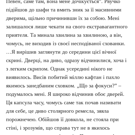
Певен, саме там, вона мене дочікується”. Рвучко
підійшов до шафи та вмить зник за її масивними
дверима, щільно причинивши їх за собою. Мені
залишалося лише чекати на свого екстравагантного
приятеля. Та минала хвилина за хвилиною, а він,
чомусь, не виходив із своєї несподіваної схованки.
…Я вирішив заглянути до середини цієї вічної
скрині. Дверці, на диво, одразу відчинилися, хоча і
з легким скрипом. Однак усередині нікого не
виявилось. Висів побитий міллю кафтан і пахло
якимось занедбаним сховком. „Що за фокуси?” –
подумалось мені. Я широко відчинив обоє дверей.
Ця капсула часу, чомусь саме так почав називати
для себе, це диво столярного ремесла, зяяла
порожнечею. Обійшов її довкола, не стояла при
стіні, і зрозумів, що справа тут не в якихось