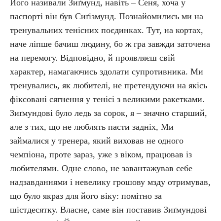
Його називали Зиґмунд, навіть – Сеня, хоча у
паспорті він був Сиґізмунд. Познайомились ми на
тренувальних тенісних поєдинках. Тут, на кортах,
наче ліпше бачиш людину, бо ж гра завжди заточена
на перемогу. Відповідно, й проявляєш свій
характер, намагаючись здолати супротивника. Ми
тренувались, як любителі, не претендуючи на якісь
фіксовані сягнення у тенісі з великими ракетками.
Зиґмундові було ледь за сорок, я – значно старший,
але з тих, що не люблять пасти задніх, Ми
займалися у тренера, який виховав не одного
чемпіона, проте зараз, уже з віком, працював із
любителями. Одне слово, не завантажував себе
надзавданнями і невелику грошову мзду отримував,
що було якраз для його віку: помітно за
шістдесятку. Власне, саме він поставив Зиґмундові