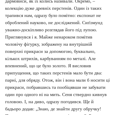
дармовиси, як їх колись називали. Окремо, –
колекцію дуже древніх перстенів. Один із таких
трапився нам, одразу було помітно: експонат не
оброблений науково, не досліджений. Сиґізмунд
уважно-доскіпливо розглядав його під лупою.
Приглянувся і я. Майже ненароком помітив
чоловічу фігурку, зображену на внутрішній
поверхні прикраси за допомогою, буквально,
кількох штрихів, карбуванням по металі. Але
впевнений, що це було золото. Я висловив
припущення, що таких перстенів мало бути два:
парні, для обряду. Отож, він і вона мали б носити ці
прикраси, побравшись та пообіцявши не забувати
один про одного ні на мить. Сеня ствердно кивнув
головою. І, на диво, одразу погодився. Ще й
бадьоро додав: „Знаю, де знайти другу обручку!