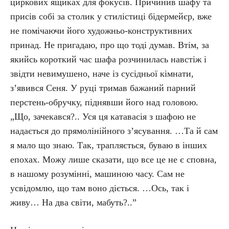
циркових ящиках для фокусів. Причинив шафу та
присів собі за столик у стилістиці бідермейєр, вже
не помічаючи його художньо-конструктивних
принад. Не пригадаю, про що тоді думав. Втім, за
якийсь короткий час шафа розчинилась навстіж і
звідти невимушено, наче із сусідньої кімнати,
з’явився Сеня. У руці тримав бажаний парний
перстень-обручку, піднявши його над головою.
„Що, зачекався?.. Уся ця катавасія з шафою не
надається до прямолінійного з’ясування. …Та й сам
я мало що знаю. Так, трапляється, буваю в інших
епохах. Можу лише сказати, що все це не є сповна,
в нашому розумінні, машиною часу. Сам не
усвідомлю, що там воно діється. …Ось, так і
живу… На два світи, мабуть?..”