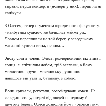
вправи, перші концерти (номери у них), перші літні
канікули.
З Олесем, тепер студентом юридичного факультету,
«майбутнім судією», не бачились майже рік.
Човном перепливли на той берег, у заводському
магазині купили вина, печива…
Знову сіли в човен. Олесь, розчервонілий від вина і
сонця, зі спітнілим лобом, гріб веслами, а йому
милостиво вручив мисливську рушницю –
навіщось він узяв її, батькову, з собою.
Вони кричали, реготали, розгойдували човен. На
середині ставу, подалі від людей на одному й
другому березі, Олесь дозволив йому «бабахнути».