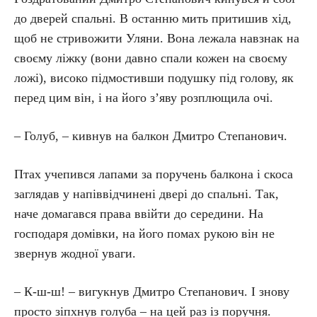
до дверей спальні. В останню мить притишив хід,
щоб не стривожити Уляни. Вона лежала навзнак на
своєму ліжку (вони давно спали кожен на своєму
ложі), високо підмостивши подушку під голову, як
перед цим він, і на його з’яву розплющила очі.
– Голуб, – кивнув на балкон Дмитро Степанович.
Птах учепився лапами за поручень балкона і скоса
заглядав у напіввідчинені двері до спальні. Так,
наче домагався права ввійти до середини. На
господаря домівки, на його помах рукою він не
звернув жодної уваги.
– К-ш-ш! – вигукнув Дмитро Степанович. І знову
просто зіпхнув голуба – на цей раз із поручня.