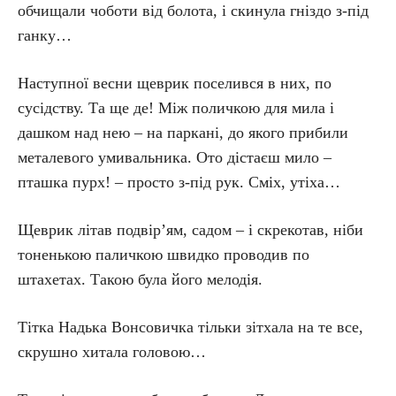
обчищали чоботи від болота, і скинула гніздо з-під
ганку…
Наступної весни щеврик поселився в них, по
сусідству. Та ще де! Між поличкою для мила і
дашком над нею – на паркані, до якого прибили
металевого умивальника. Ото дістаєш мило –
пташка пурх! – просто з-під рук. Сміх, утіха…
Щеврик літав подвір’ям, садом – і скрекотав, ніби
тоненькою паличкою швидко проводив по
штахетах. Такою була його мелодія.
Тітка Надька Вонсовичка тільки зітхала на те все,
скрушно хитала головою…