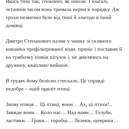
Якось тихо так, спокійно, як ніколи. І взагалі,
останнім часом вона тримала нерви в порядку. Аж
трохи незвично було від тиші й злагоди в їхній
домівці.
Дмитро Степанович налив у чашку зі скляного
ковшика профільтрованої води, приніс і поставив її
на тумбочку поміж пігулок і, не дивлячись на
дружину, квапливо вийшов.
В грудях йому болісно стискало. Це справді
недобре – оцей приліт птиці.
Знову птиця… Ці птиці, вони… Ах, ці птахи!..
Завжди вони… Коло нас… Над нами… Голуби,
ластівки… Граки… горобці… Лелеки, щеврики…