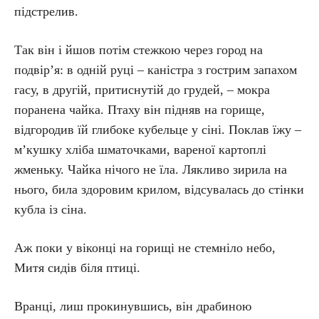
підстрелив.
Так він і йшов потім стежкою через город на
подвір’я: в одній руці – каністра з гострим запахом
гасу, в другій, притиснутій до грудей, – мокра
поранена чайка. Птаху він підняв на горище,
відгородив їй глибоке кубельце у сіні. Поклав їжу –
м’кушку хліба шматочками, вареної картоплі
жменьку. Чайка нічого не їла. Лякливо зирила на
нього, била здоровим крилом, відсувалась до стінки
кубла із сіна.
Аж поки у віконці на горищі не стемніло небо,
Митя сидів біля птиці.
Вранці, лиш прокинувшись, він драбиною