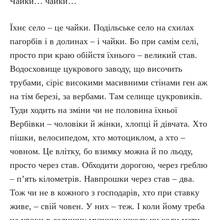
Чайки… чайки…
Їхнє село – це чайки. Подільське село на схилах
пагорбів і в долинах – і чайки. Бо при самім селі,
просто при краю обійстя їхнього – великий став.
Водосховище цукрового заводу, що височить
трубами, сіріє високими масивними стінами ген аж
на тім березі, за вербами. Там селище цукровиків.
Туди ходить на зміни чи не половина їхньої
Вербівки – чоловіки й жінки, хлопці й дівчата. Хто
пішки, велосипедом, хто мотоциклом, а хто –
човном. Це влітку, бо взимку можна й по льоду,
просто через став. Обходити дорогою, через греблю
– п’ять кілометрів. Навпрошки через став – два.
Тож чи не в кожного з господарів, хто при ставку
живе, – свій човен. У них – теж. І коли йому треба