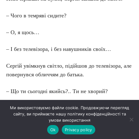
– Чого в темряві сидите?
– О, я щось…
– І без телевізора, і без навушників своїх…
Сергій увімкнув світло, підійшов до телевізора, але
повернувся обличчям до батька.
– Що ти сьогодні якийсь?.. Ти не хворий?
– Т-та н-ні, – ледве видушив із себе.
Ми використовуємо файли cookie. Продовжуючи перегляд
сайту, ви приймаєте нашу політику конфіденційності та
умови використання
Син пильно подивився на нього.
Ok
Privacy policy