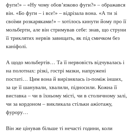
фуги!» – «Ну чому обов’язково фуги?» – ображався
він. «Бо фуги – і все!» – відрізала вона. «А ти зі
своїми розкаряками!» – хотілось кинути йому про її
мольберти, але він стримував себе: знав, що струни
її триклятих нервів завищать, як під смичком без
каніфолі.
А щодо мольбертів… Та її нервовість відчувалась і
на полотнах: різкі, гострі мазки, напружені
постаті… Цим вона й вирізнялась із-поміж інших,
за це її шанували, хвалили, підносили. Кожна її
виставка – чи в їхньому місті, чи в столичному залі,
чи за кордоном – викликала стільки ажіотажу,
фурору…
Він же цінував більше ті нечасті години, коли