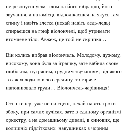
не резонуєш усім тілом на його вібрацію, його
звучання, а натомісць відволікаєшся на якусь там
спину і навіть злегка (нехай навіть ледь-ледь)
спираєшся на гриф віолончелі, щоб утримати
втомлене тіло. Авжеж, це тобі не скрипка…
Він колись вибрав віолончель. Молодому, дужому,
високому, вона була за іграшку, зате вабила своїм
глибоким, нутряним, грудним звучанням, від якого
то аж холодило всю середину, то гаряче
наповнювало груди… Віолончель-чарівниця!
Ось і тепер, уже не на сцені, нехай навіть трохи
збоку, при самих кулісах, зате в єдиному організмі
оркестру, а на домашньому дивані, в синових, ще
колишніх підліткових навушниках з чорним