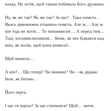
назад. Не хотів, щоб таким побачила його дружина.
Ну, як же так? Як же так? За що?.. Така помста…
Якась дивовижна пташина помста. Але ж… Але ж
він тоді не хотів… То ненавмисне… А перед тим…
Тоді, восьмикласником… Боже, як він бідкався над
нею, як волів, щоб вона вижила!..
Щоб вижила…
А він?… Що тепер? Чи виживе? Чи – як дядько
Іван, як батько…
Його черга.
І що ти вдієш? За що схопишся? Щоб… жити.