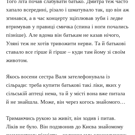
Того літа почав слабувати батько. Дмитра теж часто
хапало всередині, різало і шматувало так, що він аж
згинався, а в час концерту зціплював зуби і ледве
втримував у правиці смичка (спина і ноги почались
пізніше). Але вдома він батькам не казав нічого,
Уляні теж не хотів тривожити нерви. Та й батькові
ставало все гірше й гірше – куди там йому зі своїм
животом.
Якось восени сестра Валя зателефонувала із
сільради: треба купити батькові такі ліки, яких у
сільській аптеці нема, та й у місті вона вже питала
й не знайшла. Може, він через когось знайомого…
Тримаючись рукою за живіт, він ходив і питав.
Ліків не було. Він подзвонив до Києва знайомому