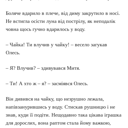
Боляче вдарило в плече, від диму закрутило в носі.
Не встигла осісти луна від пострілу, як неподалік
човна щось гучно вдарилось у воду.
– Чайка! Ти влучив у чайку! – весело загукав
Олесь.
– Я? Влучив? – здивувався Митя.
– Ти! А хто ж – я? – засміявся Олесь.
Він дивився на чайку, що незрушно лежала,
напівзанурившись у воду. Стискав рушницю і не
знав, куди її подіти. Нещодавно така цікава іграшка
для дорослих, вона раптом стала йому важкою,