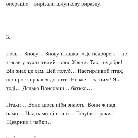
операцію – вирізали шлункову виразку.
3.
І ось… Знову… Знову пташка. «Це недобре», – не
згасав у вухах тихий голос Уляни. Так, недобре!
Він знає це сам. Цей голуб… Настирливий птах,
що просто рвався до хати. Невже… за ним? Як
тоді… Дядько Вонсович… батько…
Птахи… Вони щось ніби знають. Вони ж над
нами… Над нами ці птиці… Голуби і граки.
Щеврики і чайки…