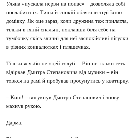
Уляна «пускала нерви на попас» – дозволяла собі
послабити їх. Тиша й спокій облягали тоді їхню
домівку. Як оце зараз, коли дружина теж прилягла,
тільки в їхній спальні, поклавши біля себе на
тумбочку якісь звичні для неї заспокійливі пігулки
в різних конвалютках і пляшечках.
Тільки ж якби не оцей голуб… Він не тільки геть
відірвав Дмитра Степановича від музики – він
товкся на рамі й пробував просунутись у кватирку.
– Киш! – вигукнув Дмитро Степанович і знову
махнув рукою.
Дарма.