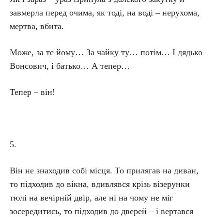
завмерла перед очима, як тоді, на воді – нерухома,
мертва, вбита.
Може, за те йому… За чайку ту… потім… І дядько
Вонсович, і батько… А тепер…
Тепер – він!
5.
Він не знаходив собі місця. То прилягав на диван,
то підходив до вікна, вдивлявся крізь візерунки
тюлі на вечірній двір, але ні на чому не міг
зосередитись, то підходив до дверей – і вертався