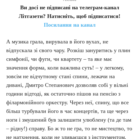
Ви досі не підписані на телеграм-канал
Літгазети? Натисніть, щоб підписатися!
Посилання на канал
А музика грала, вирувала в його вухах, не
відпускала зі свого чару. Розкіш зануритись у плин
симфонії, чи фуги, чи квартету – та яке має
значення форма, коли важлива суть! – у легкому,
зовсім не відчутному стані спини, лежачи на
дивані, Дмитро Степанович дозволяв собі у вільні
години відтоді, як остаточно пішов на пенсію з
філармонійного оркестру. Через неї, спину, що все
більш турбували його в час концертів, та ще через
ноги і змушений був залишити улюблену (та де там
– рідну!) справу. Бо ж то не гра, то не мистецтво, то
не натхнення, коли не зливаєшся з інструментом,