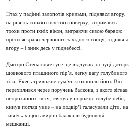
Птах у падінні залопотів крильми, піднявся вгору,
на рівень їхнього шостого поверху, затримавсь
трохи проти їхніх вікон, виграючи сизою барвою
проти яскраво-червоного західного сонця, піднявся
вгору – і зник десь у піднебессі.
Дмитро Степанович усе ще відчував на руці доторк
шовкового пташиного пір’я, легку вагу голубиного
тіла. Якесь тривожне сум’яття охопило його. Він
перехилився через поручень балкона, з якого зігнав
непроханого гостя, глянув у порожнє голубе небо,
кинув погляд униз – на подвір’ї галасували діти, на
лавочках щось мирно балакали будинкові
мешканці.