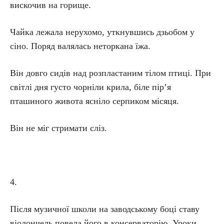
вискочив на горище.
Чайка лежала нерухомо, уткнувшись дзьобом у
сіно. Поряд валялась неторкана їжа.
Він довго сидів над розпластаним тілом птиці. При
світлі дня густо чорніли крила, біле пір’я
пташиного живота ясніло серпиком місяця.
Він не міг стримати сліз.
4.
Після музичної школи на заводському боці ставу
віолончель повела його в консерваторію. Уроки,