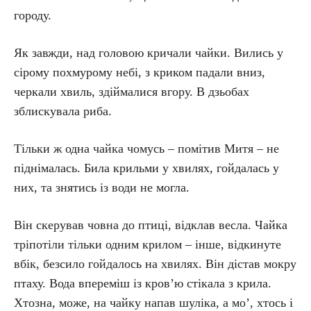
городу.
Як завжди, над головою кричали чайки. Вились у
сірому похмурому небі, з криком падали вниз,
черкали хвиль, здіймалися вгору. В дзьобах
зблискувала риба.
Тільки ж одна чайка чомусь – помітив Митя – не
піднімалась. Била крильми у хвилях, гойдалась у
них, та знятись із води не могла.
Він скерував човна до птиці, відклав весла. Чайка
тріпотіли тільки одним крилом – інше, відкинуте
вбік, безсило гойдалось на хвилях. Він дістав мокру
птаху. Вода впереміш із кров’ю стікала з крила.
Хтозна, може, на чайку напав шуліка, а мо’, хтось і