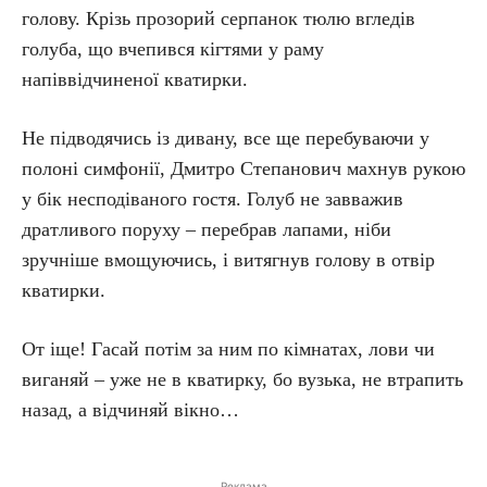
голову. Крізь прозорий серпанок тюлю вгледів
голуба, що вчепився кігтями у раму
напіввідчиненої кватирки.
Не підводячись із дивану, все ще перебуваючи у
полоні симфонії, Дмитро Степанович махнув рукою
у бік несподіваного гостя. Голуб не завважив
дратливого поруху – перебрав лапами, ніби
зручніше вмощуючись, і витягнув голову в отвір
кватирки.
От іще! Гасай потім за ним по кімнатах, лови чи
виганяй – уже не в кватирку, бо вузька, не втрапить
назад, а відчиняй вікно…
Реклама