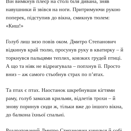
Він вимкнув плеєр на столі біля дивана, зняв
навушники й звівся на ноги. Притримуючи рукою
поперек, підступив до вікна, смикнув тюлем:
«Киш!»
Голуб лиш зизо повів оком. Дмитро Степанович
відкинув край тюлю, просунув руку в кватирку – й
торкнувся пальцями теплих, ковзких грудей птиці.
А що та ніяк не відреагувала – попхнув її. Просто
вниз – аж самого стьобнув страх по п’ятах.
Та птах є птах. Наостанок шкребнувши кігтями
раму, голуб замахав крильми, відлетів трохи – й
знову поринув сюди ж, тільки вже до іншого вікна,
до балкона їхньої спальні.
Роздратований Дмитро Степанович кинувся й собі