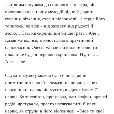
дротяним шнурком до синового ж плеєра, він
вихоплював із плину мелодій рідне й дороге
гучання, зітхання, стогін віолончелі – і серце його
топилось, як віск – від захвату, від радості й
жалю… Так, на скрипці він би ще грав… Але…
Казав же колись, в юності, його практичний
однокласник Олесь: «Зі своєю віолончеллю ти
ніколи не будеш першою скрипкою». Ну, так…
Але… але…
Слухати музику можна було б не в такий
примітивний спосіб – лежачи на дивані, через
навушники, однак він мусить щадити Уляну, її
нерви. Бо телевізор, програвач, магнітофон, врешті,
радіо, дратували, просто натягували ті її кляті
нерви, як струни в його віолончелі. «Знов ти свої