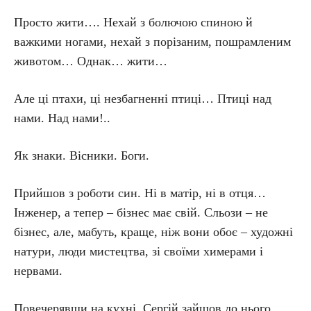
Просто жити…. Нехай з болючою спиною й
важкими ногами, нехай з порізаним, пошрамленим
животом… Однак… жити…
Але ці птахи, ці незбагненні птиці… Птиці над
нами. Над нами!..
Як знаки. Вісники. Боги.
Прийшов з роботи син. Ні в матір, ні в отця…
Інженер, а тепер – бізнес має свій. Сльози – не
бізнес, але, мабуть, краще, ніж вони обоє – художні
натури, люди мистецтва, зі своїми химерами і
нервами.
Повечерявши на кухні, Сергій зайшов до нього.