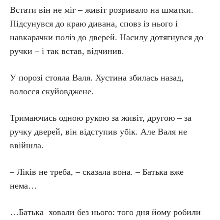
Встати він не міг – живіт розривало на шматки.
Підсунувся до краю дивана, сповз із нього і
навкарачки поліз до дверей. Насилу дотягнувся до
ручки – і так встав, відчинив.
У порозі стояла Валя. Хустина збилась назад,
волосся скуйовджене.
Тримаючись одною рукою за живіт, другою – за
ручку дверей, він відступив убік. Але Валя не
ввійшла.
– Ліків не треба, – сказала вона. – Батька вже
нема…
…Батька ховали без нього: того дня йому робили