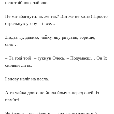
непотрібною, зайвою.
Не міг збагнути: як же так? Він же не хотів! Просто
стрельнув угору – і все…
Згадав ту, давню, чайку, яку рятував, горище,
сіно…
– Та годі тобі! – гукнув Олесь. – Подумаєш… Он їх
скільки літає.
І знову наліг на весла.
А та чайка довго не йшла йому з-перед очей, із
пам’яті.
Як і зараз – ураз ізринула з далекого закутку й