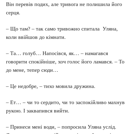
Він перевів подих, але тривога не полишила його
серця.
– Що там? – так само тривожно спитала Уляна,
коли ввійшов до кімнати.
– Та… голуб… Напосівся, як… – намагався
говорити спокійніше, хоч голос його ламався. – То
до мене, тепер сюди…
– Це недобре, – тихо мовила дружина.
– Ет… – чи то сердито, чи то заспокійливо махнув
рукою. І заквапився вийти.
– Принеси мені води, – попросила Уляна услід.