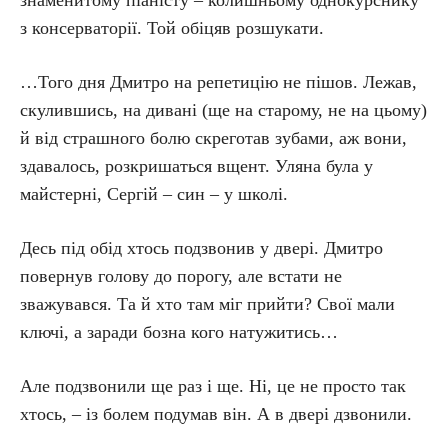
знаменитому піаністу – колишньому однокурснику
з консерваторії. Той обіцяв розшукати.
…Того дня Дмитро на репетицію не пішов. Лежав,
скулившись, на дивані (ще на старому, не на цьому)
й від страшного болю скреготав зубами, аж вони,
здавалось, розкришаться вщент. Уляна була у
майстерні, Сергій – син – у школі.
Десь під обід хтось подзвонив у двері. Дмитро
повернув голову до порогу, але встати не
зважувався. Та й хто там міг прийти? Свої мали
ключі, а заради бозна кого натужитись…
Але подзвонили ще раз і ще. Ні, це не просто так
хтось, – із болем подумав він. А в двері дзвонили.