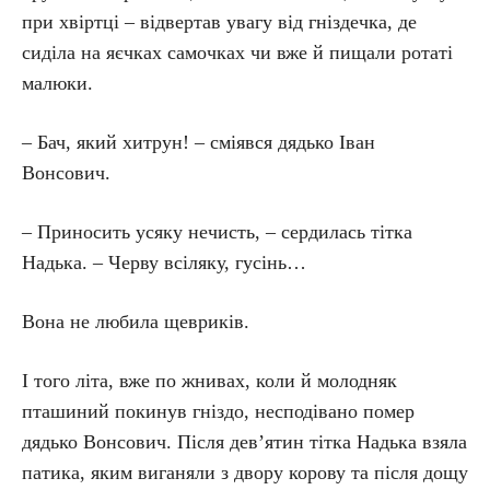
при хвіртці – відвертав увагу від гніздечка, де
сиділа на яєчках самочках чи вже й пищали ротаті
малюки.
– Бач, який хитрун! – сміявся дядько Іван
Вонсович.
– Приносить усяку нечисть, – сердилась тітка
Надька. – Черву всіляку, гусінь…
Вона не любила щевриків.
І того літа, вже по жнивах, коли й молодняк
пташиний покинув гніздо, несподівано помер
дядько Вонсович. Після дев’ятин тітка Надька взяла
патика, яким виганяли з двору корову та після дощу