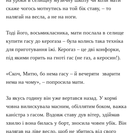
на уроки в селищну музичну школу чи коли мати
скаже чогось мотнутись на той бік ставу, – то
налягай на весла, а не на ноги.
Тоді його, восьмикласника, мати послала в селище
купити гасу до керогаза – була колись така техніка
для приготування їжі. Керогаз – це дві конфорки,
під якими горить на гноті гас (не газ, а керосин!).
«Скоч, Митю, бо нема гасу – й вечеряти зварити
нема на чому», – попросила мати.
За якусь годину він уже вертався назад. У кормі
човна вилискувала масним, обіллятим боком, важка
каністра з гасом. Вздовж ставу дув вітер, здіймав
хвилю і вона билась у борт, зносила човен убік. Він
налягав на ліве весло, щоб не збитись від свого