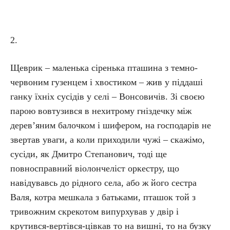
2.
Щеврик – маленька сіренька пташина з темно-
червоним гузенцем і хвостиком – жив у піддаші
ганку їхніх сусідів у селі – Вонсовичів. Зі своєю
парою вовтузився в нехитрому гніздечку між
дерев’яним балочком і шифером, на господарів не
звертав уваги, а коли приходили чужі – скажімо,
сусіди, як Дмитро Степанович, тоді ще
повносправний віолончеліст оркестру, що
навідувавсь до рідного села, або ж його сестра
Валя, котра мешкала з батьками, пташок той з
тривожним скрекотом випурхував у двір і
крутився-вертівся-цівкав то на вишні, то на бузку