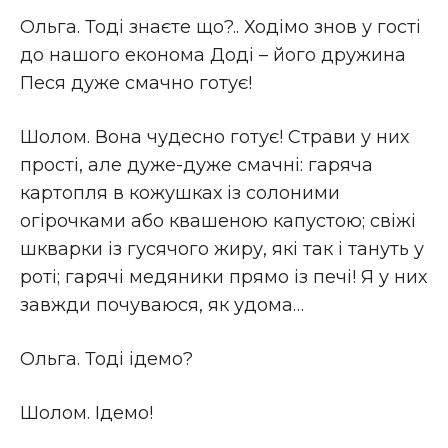
Ольга. Тоді знаєте що?.. Ходімо знов у гості
до нашого економа Доді – його дружина
Песя дуже смачно готує!
Шолом. Вона чудесно готує! Страви у них
прості, але дуже-дуже смачні: гаряча
картопля в кожушках із солоними
огірочками або квашеною капустою; свіжі
шкварки із гусячого жиру, які так і тануть у
роті; гарячі медяники прямо із печі! Я у них
завжди почуваюся, як удома…
Ольга. Тоді ідемо?
Шолом. Ідемо!