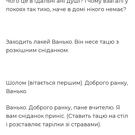
Чого це в їдальні ані душі? І чому взагалі у
покоях так тихо, наче в домі нікого немає?
Заходить лакей Ванько. Він несе тацю з
розкішним сніданком.
Шолом (вітається першим). Доброго ранку,
Ванько.
Ванько. Доброго ранку, пане вчителю. Я
вам сніданок приніс. (Ставить тацю на стіл
і розставляє тарілки зі стравами).