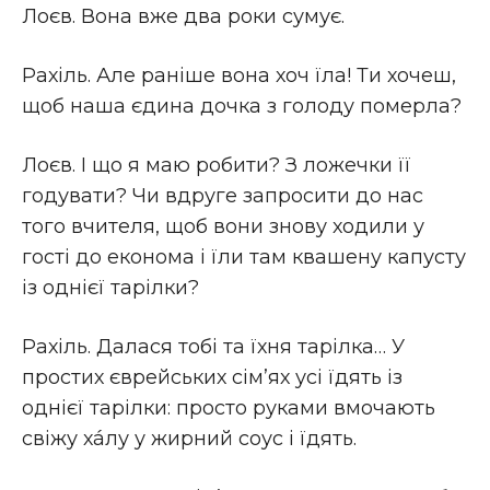
Лоєв. Вона вже два роки сумує.
Рахіль. Але раніше вона хоч їла! Ти хочеш,
щоб наша єдина дочка з голоду померла?
Лоєв. І що я маю робити? З ложечки її
годувати? Чи вдруге запросити до нас
того вчителя, щоб вони знову ходили у
гості до економа і їли там квашену капусту
із однієї тарілки?
Рахіль. Далася тобі та їхня тарілка… У
простих єврейських сім’ях усі їдять із
однієї тарілки: просто руками вмочають
свіжу хáлу у жирний соус і їдять.