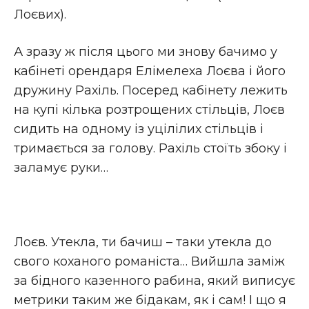
Лоєвих).
А зразу ж після цього ми знову бачимо у
кабінеті орендаря Елімелеха Лоєва і його
дружину Рахіль. Посеред кабінету лежить
на купі кілька розтрощених стільців, Лоєв
сидить на одному із уцілілих стільців і
тримається за голову. Рахіль стоїть збоку і
заламує руки…
Лоєв. Утекла, ти бачиш – таки утекла до
свого коханого романіста… Вийшла заміж
за бідного казенного рабина, який виписує
метрики таким же бідакам, як і сам! І що я