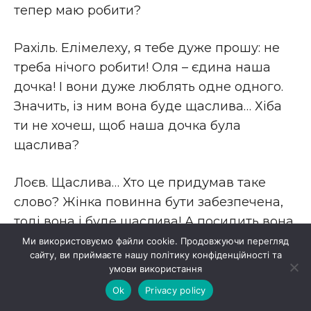
тепер маю робити?
Рахіль. Елімелеху, я тебе дуже прошу: не
треба нічого робити! Оля – єдина наша
дочка! І вони дуже люблять одне одного.
Значить, із ним вона буде щаслива… Хіба
ти не хочеш, щоб наша дочка була
щаслива?
Лоєв. Щаслива… Хто це придумав таке
слово? Жінка повинна бути забезпечена,
тоді вона і буде щаслива! А посидить вона
у свого бідного казенного рабина на самій
Ми використовуємо файли cookie. Продовжуючи перегляд
сайту, ви приймаєте нашу політику конфіденційності та
квашеній капусті, то куди й подінеться те її
умови використання
щастя!
Ok
Privacy policy