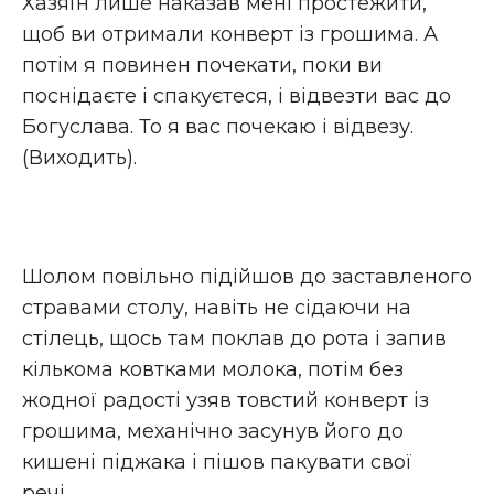
Хазяїн лише наказав мені простежити,
щоб ви отримали конверт із грошима. А
потім я повинен почекати, поки ви
поснідаєте і спакуєтеся, і відвезти вас до
Богуслава. То я вас почекаю і відвезу.
(Виходить).
Шолом повільно підійшов до заставленого
стравами столу, навіть не сідаючи на
стілець, щось там поклав до рота і запив
кількома ковтками молока, потім без
жодної радості узяв товстий конверт із
грошима, механічно засунув його до
кишені піджака і пішов пакувати свої
речі…