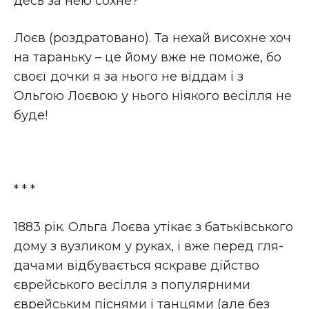
десь за нею сохне?
Лоєв (роздратовано). Та нехай висохне хоч
на тараньку – це йому вже не поможе, бо
своєї дочки я за нього не віддам і з
Ольгою Лоєвою у нього ніякого весілля не
буде!
* * *
1883 рік. Ольга Лоєва утікає з ба­ть­ків­ського
дому з вуз­ликом у руках, і вже перед гля­
да­чами відбувається яскраве дійство
єврейського весілля з попу­ляр­ними
єврейським піснями і танцями (але без