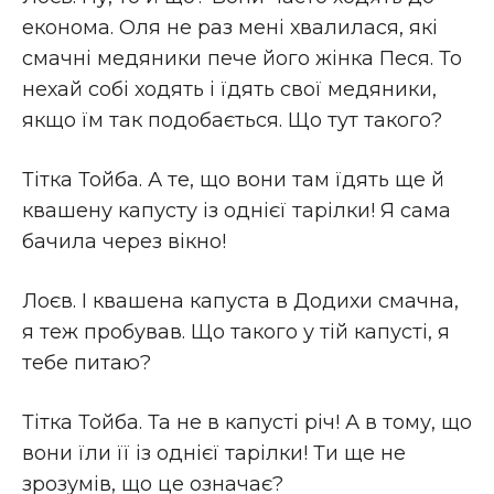
економа. Оля не раз мені хвалилася, які
смачні медяники пече його жінка Песя. То
нехай собі ходять і їдять свої медяники,
якщо їм так подобається. Що тут такого?
Тітка Тойба. А те, що вони там їдять ще й
квашену капусту із однієї тарілки! Я сама
бачила через вікно!
Лоєв. І квашена капуста в Додихи смачна,
я теж пробував. Що такого у тій капусті, я
тебе питаю?
Тітка Тойба. Та не в капусті річ! А в тому, що
вони їли її із однієї тарілки! Ти ще не
зрозумів, що це означає?