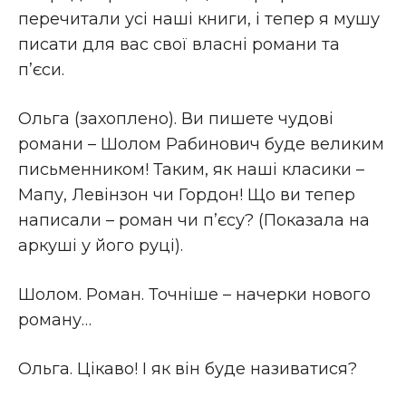
перечитали усі наші книги, і тепер я мушу
писати для вас свої власні романи та
п’єси.
Ольга (захоплено). Ви пишете чудові
романи – Шолом Рабинович буде великим
письменником! Таким, як наші класики –
Мапу, Левінзон чи Гордон! Що ви тепер
написали – роман чи п’єсу? (Показала на
аркуші у його руці).
Шолом. Роман. Точніше – начерки нового
роману…
Ольга. Цікаво! І як він буде називатися?