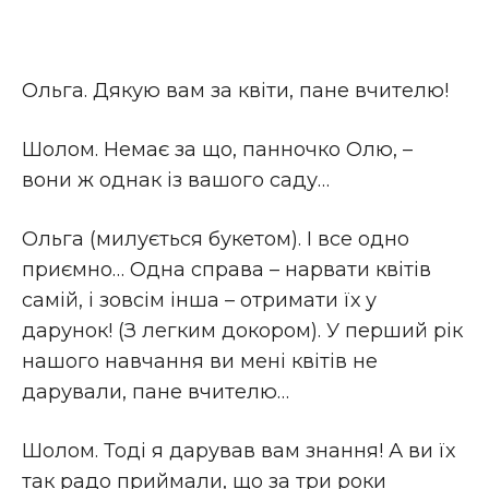
Ольга. Дякую вам за квіти, пане вчителю!
Шолом. Немає за що, панночко Олю, –
вони ж однак із вашого саду…
Ольга (милується букетом). І все одно
приємно… Одна справа – нарвати квітів
самій, і зовсім інша – отримати їх у
дарунок! (З легким докором). У перший рік
нашого навчання ви мені квітів не
дарували, пане вчителю…
Шолом. Тоді я дарував вам знання! А ви їх
так радо приймали, що за три роки