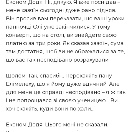
Економ Додя. Ні, дякую. Я вже поснідав –
мене хазяїн сьогодні дуже рано підняв.
Він просив вам переказати, що ваші уроки
панночці Олі уже закінчилися. У тому
конверті, що на столі, ви знайдете свою
платню за три роки. Як сказав хазяїн, сума
там достатня, щоб ви не ображалися за те,
що вас так несподівано розрахували.
Шолом. Так, спасибі… Перекажіть пану
Елімелеху, що я йому дуже вдячний. Але
для мене це справді несподівано – я ж так
і не попрощався зі своєю ученицею… Ви
хоч скажіть, куди вони поїхали…
Економ Додя. Цього мені не сказали.