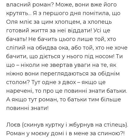
власний роман? Може, вони вже його
крутять… Я з першого дня помітила, що
Оля мліє за цим хлопцем, а хлопець
готовий життя за неї віддати! Усі це
бачать! Не бачить цього лише той, хто
сліпий на обидва ока, або той, хто не хоче
бачити, що діється у нього під носом! Ти
що – ніколи не звертав уваги на те, як
ніжно вони переглядаються за обіднім
столом? Тут одне з двох – якщо це
наречені, то про це повинні знати батьки.
А якщо тут роман, то батьки тим більше
повинні знати!
Лоєв (скинув куртку і жбурнув на стілець).
Роман у моєму домі і в мене за спиною?!