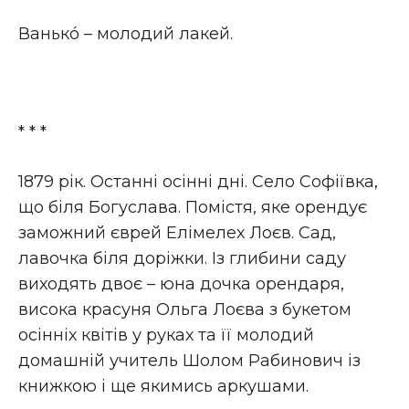
Ванькó – молодий лакей.
* * *
1879 рік. Останні осінні дні. Село Софіївка,
що біля Богуслава. Помістя, яке орендує
заможний єврей Елімелех Лоєв. Сад,
лавочка біля доріжки. Із глибини саду
виходять двоє – юна дочка орендаря,
висока красуня Ольга Лоєва з букетом
осінніх квітів у руках та її молодий
домашній учитель Шолом Рабинович із
книжкою і ще якимись аркушами.