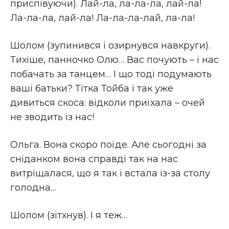
приспівуючи). Лай-ла, ла-ла-ла, лай-ла!
Ла-ла-ла, лай-ла! Ла-ла-ла-лай, ла-ла!
Шолом (зупинився і озирнувся навкруги).
Тихіше, панночко Олю… Вас почують – і нас
побачать за танцем… І що тоді подумають
ваші батьки? Тітка Тойба і так уже
дивиться скоса: відколи приїхала – очей
не зводить із нас!
Ольга. Вона скоро поїде. Але сьогодні за
сніданком вона справді так на нас
витріщалася, що я так і встала із-за столу
голодна…
Шолом (зітхнув). І я теж…