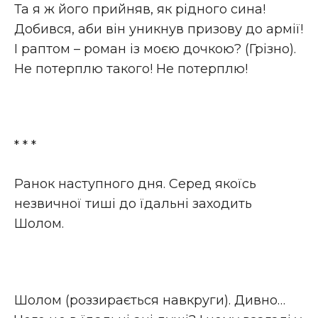
Та я ж його прийняв, як рідного сина!
Добився, аби він уникнув призову до армії!
І раптом – роман із моєю дочкою? (Грізно).
Не потерплю такого! Не потерплю!
* * *
Ранок наступного дня. Серед якоїсь
незвичної тиші до їдальні заходить
Шолом.
Шолом (роззирається навкруги). Дивно…