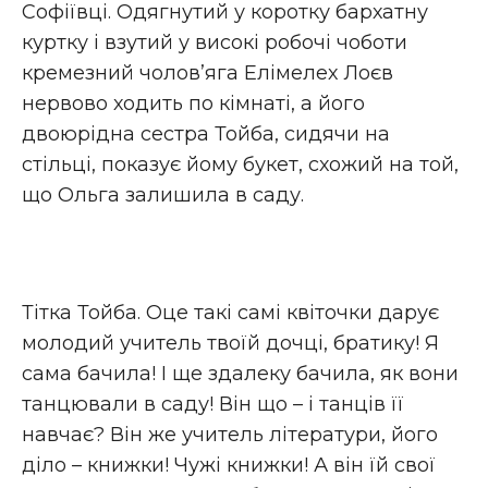
Софіївці. Одягнутий у коротку бархатну
куртку і взутий у високі робочі чоботи
кремезний чолов’яга Елімелех Лоєв
нервово ходить по кімнаті, а його
двоюрідна сестра Тойба, сидячи на
стільці, показує йому букет, схожий на той,
що Ольга залишила в саду.
Тітка Тойба. Оце такі самі квіточки дарує
молодий учитель твоїй дочці, братику! Я
сама бачила! І ще здалеку бачила, як вони
танцювали в саду! Він що – і танців її
навчає? Він же учитель літератури, його
діло – книжки! Чужі книжки! А він їй свої