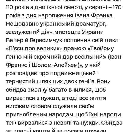
110 років з дня їхньої смерті, у серпні – 170
років з дня народження Івана Франка.
Нещодавно український драматург,
заслужений діяч мистецтв України
Валерій Герасимчук поповнив свій цикл
«П’єси про великих» драмою «Твойому
генію мій скромний дар весільний!» (Іван
Франко і Шолом-Алейхем)», у якій
розповідає про подвижницький і
тернистий шлях цих двох геніїв. Вони
обидва змалку багато вчилися, щоб
вирватися з нужди, а тоді все життя
високим словом служили своїм
пригнобленим народам, щоб їхні народи
теж вирвалися з неволі та нужди. Обидва
за власні кошти й за посаги дружин