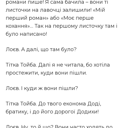
романи пише! Я сама бачила – вони ті
листочки на лавочці залишили! «Мій
перший роман» або «Моє перше
кохання»… Так на першому листочку там і
було написано!
Лоєв. А далі, що там було?
Тітка Тойба. Далі я не читала, бо хотіла
простежити, куди вони пішли.
Лоєв. І куди ж вони пішли?
Тітка Тойба. До твого економа Доді,
братику, і до його дорогої Додихи!
Лоєв. Ну, то й що? Вони часто ходять до