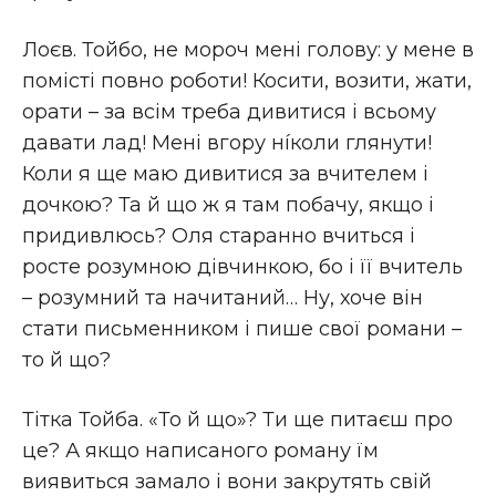
Лоєв. Тойбо, не мороч мені голову: у мене в
помісті повно роботи! Косити, возити, жати,
орати – за всім треба дивитися і всьому
давати лад! Мені вгору нíколи глянути!
Коли я ще маю дивитися за вчителем і
дочкою? Та й що ж я там побачу, якщо і
придивлюсь? Оля старанно вчиться і
росте розумною дівчинкою, бо і її вчитель
– розумний та начитаний… Ну, хоче він
стати письменником і пише свої романи –
то й що?
Тітка Тойба. «То й що»? Ти ще питаєш про
це? А якщо написаного роману їм
виявиться замало і вони закрутять свій