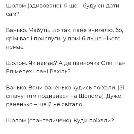
Шолом (здивовано). Я що – буду снідати
сам?
Ванько. Мабуть, що так, пане вчителю, бо,
крім вас і прислуги, у домі більше нікого
немає…
Шолом. Як немає? А де панночка Оля, пан
Елімелех і пані Рахіль?
Ванько. Вони раненько кудись поїхали. (Зі
співчуттям подивився на Шолома). Дуже
раненько – ще й не світало…
Шолом (спантеличено). Куди поїхали?