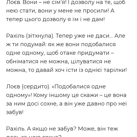
Лоєв. Вони – не сім’я! І дозволу на те, щоб
нею стати, вони у мене не просили! А
тепер цього дозволу я їм і не дам!
Рахіль (зітхнула). Тепер уже не даси… Але
ж ти подумай: як же вони подобалися
одне одному, щоб отаке придумати –
обніматися не можна, цілуватися не
можна, то давай хоч їсти із однієї тарілки!
Лоєв (сердито). «Подобалися одне
одному»! Кому іншому це скажи – це вона
за ним досі сохне, а він уже давно про неї
забув!
Рахіль. А якщо не забув? Може, він теж