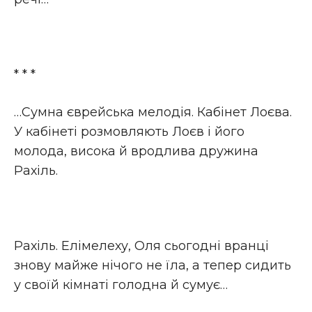
* * *
…Сумна єврейська мелодія. Кабінет Лоєва.
У кабінеті розмовляють Лоєв і його
молода, висока й вродлива дружина
Рахіль.
Рахіль. Елімелеху, Оля сьогодні вранці
знову майже нічого не їла, а тепер сидить
у своїй кімнаті голодна й сумує…