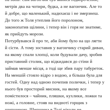
метрів два на чотири, будка, а не вагончик. Але то
й добре, що маленький, надихаєш і не змерзнеш.
До того ж Толя утеплив його поролоном,
законопатив щілини, і тепер він і горя не знатиме,
як прийдуть морози.
Потурбувався й про те, аби йому було на що лягти
й сісти. А тому зоставив у вагончику старий диван,
на якому спали хлопці, коли будували дачу, зробив
приставний столик, що відкидався до стіни й
займав менше місця, а тоді ще збив пару табуреток.
На меншій стояло відро з водою, а більша була для
гостей. Одну над одною почепив полички, і тепер у
нього був просторий мисник, на якому все
помістилося – чайник, пляшки, кухлики, ложки та
ножі, а головне, стояв на видноті горщик з
шипшиною. Шипшина в Толі ніколи не