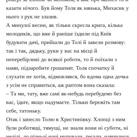
казати нічого. Був йому Толя як нянька, Михасик у
нього з рук не злазив.
А минулої весни, як тільки скресла крига, кілька
молодиків, що вже й раніше їздили під Київ
будувати дачі, прийшли до Толі й завели розмову:
так і так, дядьку, руки у вас на місці й
неперебірливі до всякої роботи, то й поїхали з
нами, підзаробите грошенят. Толя спочатку й
слухати не хотів, відмовлявся, бо вдома одна дочка
з усім не справиться, аж раптом вона сказала:
– Та ми, тату, вже самі як-небудь перебудемо без
вас, їдьте, якщо надумаєте. Тільки бережіть там
себе, татоньку.
Отак і занесло Толю в Христинівку. Хлопці з ним
були роботящі, тямущі, не знали вони ні суботи, ні
неділі, до пізньої ночі мурували, тесали, навчилися