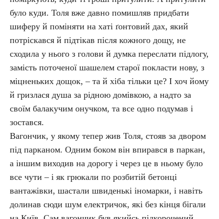
було куди. Толя вже давно помишляв придбати
шиферу й поміняти на хаті ґонтовий дах, який
потріскався й підтікав після кожного дощу, не
сходила у нього з голови й думка переслати підлогу,
замість поточеної шашелем старої покласти нову, з
міцненьких дощок, – та й хіба тільки це? І хоч йому
й гризлася душа за рідною домівкою, а надто за
своїм балакучим онучком, та все одно подумав і
зостався.
Вагончик, у якому тепер жив Толя, стояв за двором
під парканом. Одним боком він впирався в паркан,
а іншим виходив на дорогу і через це в ньому було
все чути – і як грюкали по розбитій бетонці
вантажівки, шастали швиденькі іномарки, і навіть
долинав сюди шум електричок, які без кінця бігали
на Київ. Сам вагончик був якийсь підкорочений,