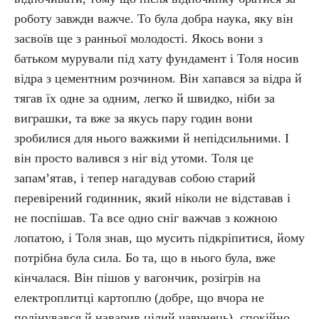
роботу завжди важче. То була добра наука, яку він
засвоїв ще з ранньої молодості. Якось вони з
батьком мурували під хату фундамент і Толя носив
відра з цементним розчином. Він хапався за відра й
тягав їх одне за одним, легко й швидко, ніби за
виграшки, та вже за якусь пару годин вони
зробилися для нього важкими й непідсильними. І
він просто валився з ніг від утоми. Толя це
запам’ятав, і тепер нагадував собою старий
перевірений годинник, який ніколи не відставав і
не поспішав. Та все одно сніг важчав з кожною
лопатою, і Толя знав, що мусить підкріпитися, йому
потрібна була сила. Бо та, що в нього була, вже
кінчалася. Він пішов у вагончик, розігрів на
електроплитці картоплю (добре, що вчора не
полінувався й наварив цілий чавунець), спокійно