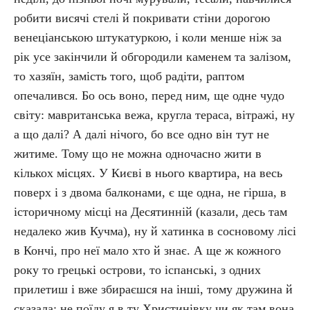
робити висячі стелі й покривати стіни дорогою
венеціанською штукатуркою, і коли менше ніж за
рік усе закінчили й обгородили каменем та залізом,
то хазяїн, замість того, щоб радіти, раптом
опечалився. Бо ось воно, перед ним, ще одне чудо
світу: мавританська вежа, кругла тераса, вітражі, ну
а що далі? А далі нічого, бо все одно він тут не
житиме. Тому що не можна одночасно жити в
кількох місцях. У Києві в нього квартира, на весь
поверх і з двома балконами, є ще одна, не гірша, в
історичному місці на Десятинній (казали, десь там
недалеко жив Кучма), ну й хатинка в сосновому лісі
в Кончі, про неї мало хто й знає. А ще ж кожного
року то грецькі острови, то іспанські, з одних
прилетиш і вже збираєшся на інші, тому дружина й
сказала: не поїду я в ту Христинівку чи як там вона