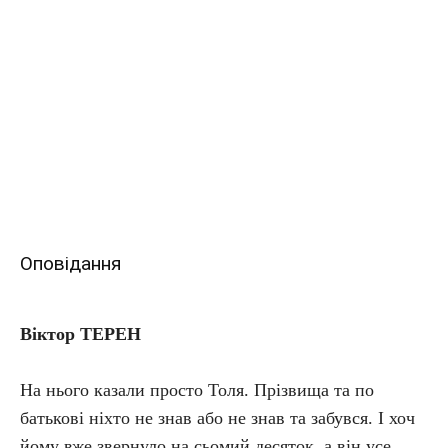
Оповідання
Віктор ТЕРЕН
На нього казали просто Толя. Прізвища та по
батькові ніхто не знав або не знав та забувся. І хоч
йому вже звернуло на сьомий десяток, а він усе