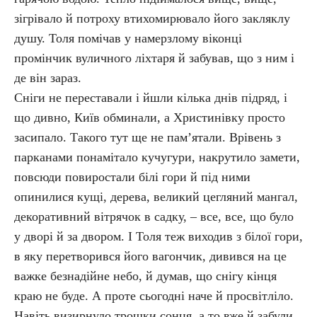
зігрівало й потроху втихомирювало його закляклу
душу. Толя помічав у намерзлому віконці
промінчик вуличного ліхтаря й забував, що з ним і
де він зараз.
Сніги не переставали і йшли кілька днів підряд, і
що дивно, Київ обминали, а Христинівку просто
засипало. Такого тут ще не пам’ятали. Врівень з
парканами понамітало кучугури, накрутило замети,
повсюди повиростали білі гори й під ними
опинилися кущі, дерева, великий цегляний мангал,
декоративний вітрячок в садку, – все, все, що було
у дворі й за двором. І Толя теж виходив з білої гори,
в яку перетворився його вагончик, дивився на це
важке безнадійне небо, й думав, що снігу кінця
краю не буде. А проте сьогодні наче й просвітліло.
Навіть визирнуло трошки сонця, а то вже й забули,