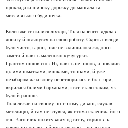
прокладати широку доріжку до мангала та
мисливського будиночка.
Коли вже світилися ліхтарі, Толя нарешті відклав
лопату й оглянувся на свою роботу. Скрізь і всюди
було чисто, гарно, ніде не залишилося жодного
замета й навіть маленької кучугурки.
І раптом пішов сніг. Ні, навіть не пішов, а повалив
цілими шматками, мішками, тоннами, й уже
незабаром дача знову перетворилася в білі гори,
вкрилася білими барханами, і все стало таким, як
було й раніше.
Толя лежав на своєму потертому дивані, слухав
метелицю, й сам не зчувся, як втома склепила його
очі. Вагончик похитувався од вітру, скрипів на
крижаних коліях, і йому здавалося, що все вже