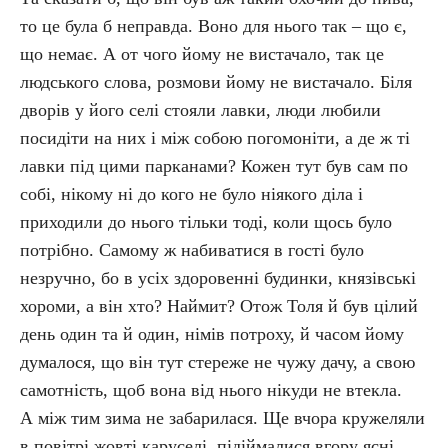
то це була б неправда. Воно для нього так – що є,
що немає. А от чого йому не вистачало, так це
людського слова, розмови йому не вистачало. Біля
дворів у його селі стояли лавки, люди любили
посидіти на них і між собою погомоніти, а де ж ті
лавки під цими парканами? Кожен тут був сам по
собі, нікому ні до кого не було ніякого діла і
приходили до нього тільки тоді, коли щось було
потрібно. Самому ж набиватися в гості було
незручно, бо в усіх здоровенні будинки, князівські
хороми, а він хто? Наймит? Отож Толя й був цілий
день один та й один, німів потроху, й часом йому
думалося, що він тут стереже не чужу дачу, а свою
самотність, щоб вона від нього нікуди не втекла.
А між тим зима не забарилася. Ще вчора кружеляли
в повітрі жовті каруселі, підіймалися вгору ясні