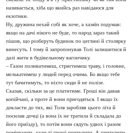
називається, хіба що якийсь раз навідаюся для
екзотики.
Ну, дружина нехай собі як хоче, а хазяїн подумав:
якщо на дачі нікого не буде, то народ зараз такий
пішов, що розберуть будинок по цеглині й столярку
винесуть. І тому й запропонував Толі залишитися й
далі жити в будівельному вагончику.
– Газон поливатимеш, стригтимеш траву, і головне,
мелькатимеш у людей перед очима. Бо якщо тебе
тут бачитимуть, то ніхто сюди й не полізе.
Сказав, скільки за це платитиме. Гроші він давав
копійчані, а проте й вони пригодяться. І якщо їх
докласти до тих, які Толя заробляв цього літа й
посилав дочці (а вона їх не тратила й складала до
його приїзду), то потім вони сядуть удвох і разом
поміркують, куди ті гроші притулити. А притулити