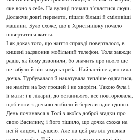
яке воно з себе. На вулиці почали з’являтися люди.
Долаючи довгі перемети, пішли більші й сміливіші
машини. Було схоже, що в Христинівку почало
повертатися життя.
І як доказ того, що життя справді поверталося, в
кишені задзвонив мобільний телефон. Толя завжди
радів, як йому дзвонили, бо значить про нього ще
не забули й він комусь треба. Найчастіше дзвонила
дочка. Турбувалася й наказувала тепліше одягатися,
не жаліти на їжу грошей і не хворіти. Такою була і
її мати: і в лікарні, до останнього, все повторювала,
щоб вони з дочкою любили й берегли одне одного.
День починався в Толі з якоїсь доброї згадки про
свою Василину, і його тішило, що дочка схожа на
неї й лицем, і душею. Але на цей раз він упізнав
голос хазяїна. Той сказав, що завтра вранці він