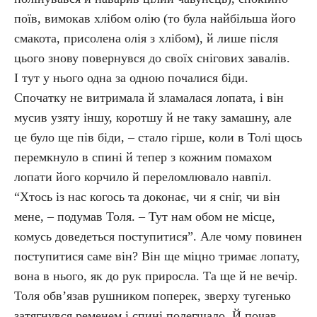
поїв, вимокав хлібом олію (то була найбільша його
смакота, присолена олія з хлібом), й лише після
цього знову повернувся до своїх снігових завалів.
І тут у нього одна за одною почалися біди.
Спочатку не витримала й зламалася лопата, і він
мусив узяту іншу, коротшу й не таку замашну, але
це було ще пів біди, – стало гірше, коли в Толі щось
перемкнуло в спині й тепер з кожним помахом
лопати його корчило й переломлювало навпіл.
“Хтось із нас когось та доконає, чи я сніг, чи він
мене, – подумав Толя. – Тут нам обом не місце,
комусь доведеться поступитися”. Але чому повинен
поступитися саме він? Він ще міцно тримає лопату,
вона в нього, як до рук приросла. Та ще й не вечір.
Толя обв’язав рушником поперек, зверху тугенько
затягнувся ременем і спині полегшало. Й почав