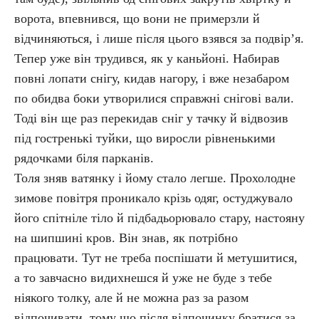
ворота, впевнився, що вони не примерзли й
відчиняються, і лише після цього взявся за подвір’я.
Тепер уже він трудився, як у каньйоні. Набирав
повні лопати снігу, кидав нагору, і вже незабаром
по обидва боки утворилися справжні снігові вали.
Тоді він ще раз перекидав сніг у тачку й відвозив
під гостренькі туйки, що виросли рівненькими
рядочками біля парканів.
Толя зняв ватянку і йому стало легше. Прохолодне
зимове повітря проникало крізь одяг, остуджувало
його спітніле тіло й підбадьорювало стару, настояну
на шипшині кров. Він знав, як потрібно
працювати. Тут не треба поспішати й метушитися,
а то завчасно видихнешся й уже не буде з тебе
ніякого толку, але й не можна раз за разом
відпочивати, тому що після відпочинку братися за