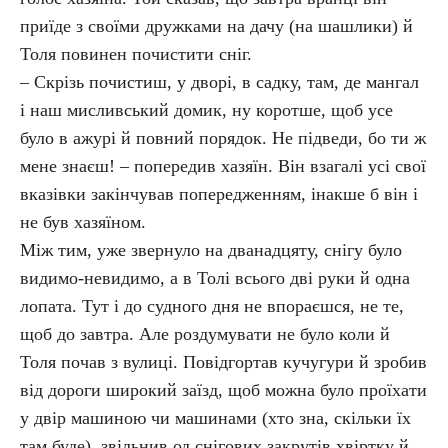
приїде з своїми дружками на дачу (на шашлики) й
Толя повинен почистити сніг.
– Скрізь почистиш, у дворі, в садку, там, де мангал
і наш мисливський домик, ну коротше, щоб усе
було в ажурі й повний порядок. Не підведи, бо ти ж
мене знаєш! – попередив хазяїн. Він взагалі усі свої
вказівки закінчував попередженням, інакше б він і
не був хазяїном.
Між тим, уже звернуло на дванадцяту, снігу було
видимо-невидимо, а в Толі всього дві руки й одна
лопата. Тут і до судного дня не впораєшся, не те,
щоб до завтра. Але роздумувати не було коли й
Толя почав з вулиці. Повідгортав кучугури й зробив
від дороги широкий заїзд, щоб можна було проїхати
у двір машиною чи машинами (хто зна, скільки їх
там буде), звільнив од снігових закрутів хвіртку й