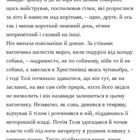
щось майстрував, поспилював гілки, які розрослися
за літо й нависли над ворітьми, – одне, друге, й ось
так і минав короткий зимовий день, нічим
непримітний і схожий на інші.
Ніч минала повільніше й довше. За стінами
вагончика шелестів мороз, вили подурілі від холоду
собаки, – надривисто, не по собачому, ніби то й не
собаки, а завелася в Христинівці якась чупакабра, –
і тоді Толі починало здаватися, що він тут, як на
засланні, на яке сам себе прирік, ніхто його звідси
не визволить і він назавжди залишиться в цьому
вагончику. Незмигно, як сова, дивився в темряву,
відчував її тілом і розчинявся в ній, піддавшись її
моторошній владі. Потім Толя здогадався й почав
класти собі під ноги загорнуту в рушник пляшку з
гарячою водою. Тепло підіймалося вище, вище,