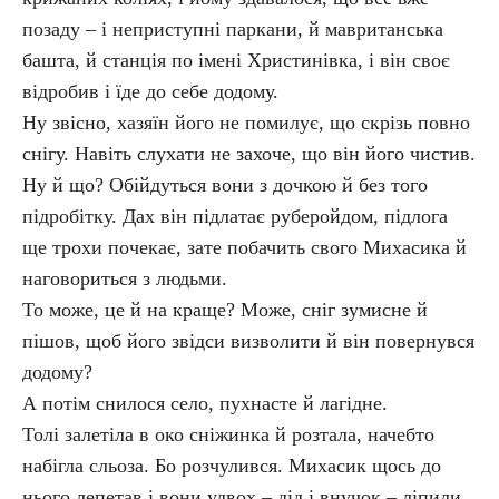
позаду – і неприступні паркани, й мавританська
башта, й станція по імені Христинівка, і він своє
відробив і їде до себе додому.
Ну звісно, хазяїн його не помилує, що скрізь повно
снігу. Навіть слухати не захоче, що він його чистив.
Ну й що? Обійдуться вони з дочкою й без того
підробітку. Дах він підлатає руберойдом, підлога
ще трохи почекає, зате побачить свого Михасика й
наговориться з людьми.
То може, це й на краще? Може, сніг зумисне й
пішов, щоб його звідси визволити й він повернувся
додому?
А потім снилося село, пухнасте й лагідне.
Толі залетіла в око сніжинка й розтала, начебто
набігла сльоза. Бо розчулився. Михасик щось до
нього лепетав і вони удвох – дід і внучок – ліпили