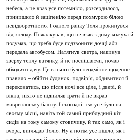
небеса, а це враз усе потемніло, розсердилося,
принишкло й заціпеніло перед похмурою білою
невідворотністю. І одного ранку Толя прокинувся
від холоду. Пожалкував, що не взяв з дому кожуха й
подумав, що треба буде подзвонити дочці аби
передала автобусом. Натягнув светра, накинув
зверху теплу ватянку, й не поспішаючи, почав
обходити дачу. Це в нього було неодмінне щоденне
правило – обійти будинок, подвір’я, обдивитися й
переконатись, що після ночі все ціле, і двері, й
вікна, ніхто не підпиляв ґрати й не вкрав
мавританську башту. І сьогодні теж усе було на
своєму місці, навіть той самий приблудний кіт
сидів на тому самому стовпчику, й так само, як і
вчора, виглядав Толю. Ну а потім усе пішло, як і
завжди: зранку й до вечора він цюкав сокирою,