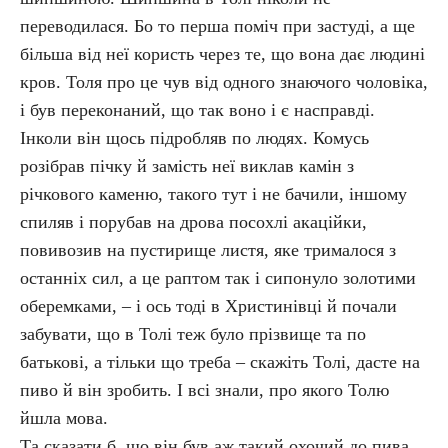
переводилася. Бо то перша поміч при застуді, а ще
більша від неї користь через те, що вона дає людині
кров. Толя про це чув від одного знаючого чоловіка,
і був переконаний, що так воно і є насправді.
Інколи він щось підробляв по людях. Комусь
розібрав пічку й замість неї виклав камін з
річкового каменю, такого тут і не бачили, іншому
спиляв і порубав на дрова посохлі акаційки,
повивозив на пустирище листя, яке трималося з
останніх сил, а це раптом так і сипонуло золотими
оберемками, – і ось тоді в Христинівці й почали
забувати, що в Толі теж було прізвище та по
батькові, а тільки що треба – скажіть Толі, дасте на
пиво й він зробить. І всі знали, про якого Толю
йшла мова.
Та сказати б, що він був аж такий охочий до пива,