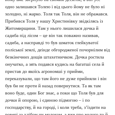
одно залишався Толею і від цього йому не було ні
холодно, ні жарко. Толя так Толя, він не ображався.
Прибився Толя у нашу Христинівку звідкілясь із
Житомирщини. Там у нього лишилася дочка й
садиба під лісом – це він так поважно називав,
садиба, а насправді то був шматок глейкуватої
поліської землі, деінде обгородженої почорнілим від
безкінечних дощів штахетничком. Дочка ростила
онучатко, а зять подався кудись на багатші села й
пристав до якоїсь агрономші у прийми,
переказували, що там його не дуже прийняли і він
був би не проти й назад повернутися. Та як там
воно буде, один Бог знає, а поки що Толя був для
дочки й опорою, і єдиною підмогою – і по
господарству, й на городі, і коли треба, з’їздити на
ровері за хлібом чи молоком, а вже про малого то й