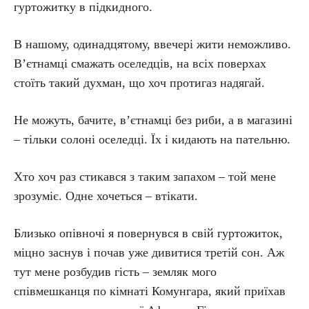
гуртожитку в підкидного.
В нашому, одинадцятому, ввечері жити неможливо.
В’єтнамці смажать оселедців, на всіх поверхах
стоїть такий духман, що хоч протигаз надягай.
Не можуть, бачите, в’єтнамці без риби, а в магазині
– тільки солоні оселедці. Їх і кидають на пательню.
Хто хоч раз стикався з таким запахом – той мене
зрозуміє. Одне хочеться – втікати.
Близько опівночі я повернувся в свій гуртожиток,
міцно заснув і почав уже дивитися третій сон. Аж
тут мене розбудив гість – земляк мого
співмешканця по кімнаті Комунгара, який приїхав