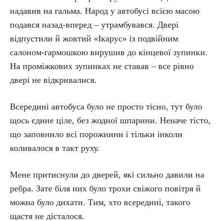
надавив на гальма. Народ у автобусі всією масою
подався назад-вперед – утрамбувався. Двері
відпустили й жовтий «Ікарус» із подвійним
салоном-гармошкою вирушив до кінцевої зупинки.
На проміжкових зупинках не ставав – все рівно
двері не відкривалися.
Всередині автобуса було не просто тісно, тут було
щось єдине ціле, без жодної шпарини. Неначе тісто,
що заповнило всі порожнини і тільки інколи
коливалося в такт руху.
Мене притиснули до дверей, які сильно давили на
ребра. Зате біля них було трохи свіжого повітря й
можна було дихати. Тим, хто всередині, такого
щастя не дісталося.