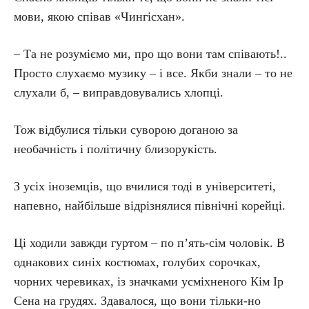
мови, якою співав «Чингісхан».
– Та не розуміємо ми, про що вони там співають!..
Просто слухаємо музику – і все. Якби знали – то не
слухали б, – виправдовувались хлопці.
Тож відбулися тільки суворою доганою за
необачність і політичну близорукість.
З усіх іноземців, що вчилися тоді в університеті,
напевно, найбільше відрізнялися північні корейці.
Ці ходили завжди гуртом – по п’ять-сім чоловік. В
однакових синіх костюмах, голубих сорочках,
чорних черевиках, із значками усміхненого Кім Ір
Сена на грудях. Здавалося, що вони тільки-но