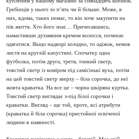
купленим у нашому магазині за сімнадцять копійок.
Гребінців у нього зо п’ять чи й більше. Може, в
них, вдома, таких немає, то він хоче закупити на
пів життя. Хто його знає… Причесавшись,
намастивши духмяним кремом волосся, починає
одягатися. Якщо надворі холодно, то одіжок, немов
листя на круглій капустині. Спочатку одна
футболка, потім друга, третя, тонкий светр,
товстий светр із коміром під самісінькі вуха, потім
на цей товстий светр зверху – біла сорочка, до неї
жовта краватка. На все це – чорна шкіряна куртка.
Товстий светр виглядає з-під білої сорочки і
краватки. Вигляд – ще той, проте, всі атрибути
(краватка й біла сорочка) пристойної освіченої
людини в наявності.