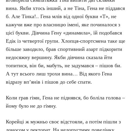
вговорила симпатяжка Тіна випити дві склянки
вина. Якби хтось інший, а не Тіна, Гена не піддався
б. Але Тінка!.. Гена млів від одної букви «Т», не
кажучи вже про власницю імені, яке починалося з
цієї букви. Дівчина Гену «динамила», їй подобався
Едік із четвертої групи. Хлопця-спортсмена таке ще
більше заводило, брав спортивний азарт підкорити
недосяжну вершину. Якби дівчина сказала йти
топитися, він би, мабуть, не задумався – пішов би.
А тут всього лиш трохи вина… Від якого Гена
відразу вп’янів і пішов до себе спати.
Коли грав гімн, Гена не піднявся, бо боліла голова –
йому було не до гімну.
Корейці ж мужньо своє відстояли, а потім пішли з
доносом у ректорат. На недопустиму поведінку