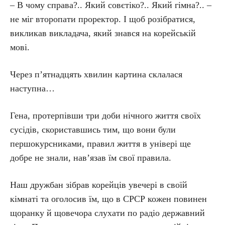
– В чому справа?.. Який совєтіко?.. Який гімна?.. –
не міг второпати проректор. І щоб розібратися,
викликав викладача, який знався на корейській
мові.
Через п’ятнадцять хвилин картина склалася
наступна…
Гена, протерпівши три доби нічного життя своїх
сусідів, скориставшись тим, що вони були
першокурсниками, правил життя в універі ще
добре не знали, нав’язав їм свої правила.
Наш дружбан зібрав корейців увечері в своїй
кімнаті та оголосив їм, що в СРСР кожен повинен
щоранку й щовечора слухати по радіо державний