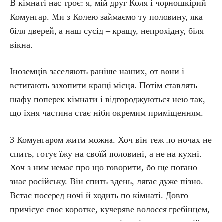
В кімнаті нас троє: я, мій друг Коля і чорношкірий
Комунгар. Ми з Колею займаємо ту половину, яка
біля дверей, а наш сусід – кращу, непрохідну, біля
вікна.
Іноземців заселяють раніше наших, от вони і
встигають захопити кращі місця. Потім ставлять
шафу поперек кімнати і відгороджуються нею так,
що їхня частина стає ніби окремим приміщенням.
З Комунгаром жити можна. Хоч він теж по ночах не
спить, готує їжу на своїй половині, а не на кухні.
Хоч з ним немає про що говорити, бо ще погано
знає російську. Він спить вдень, лягає дуже пізно.
Встає посеред ночі й ходить по кімнаті. Довго
причісує своє коротке, кучеряве волосся гребінцем,