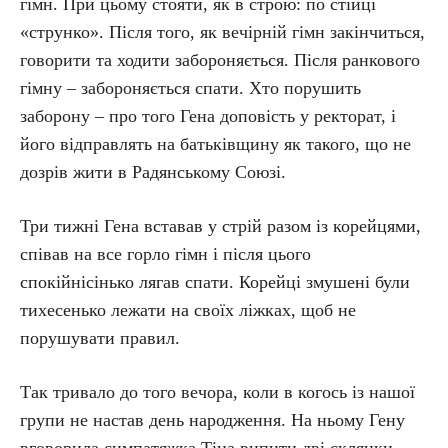
гімн. При цьому стояти, як в строю: по стійці
«струнко». Після того, як вечірній гімн закінчиться,
говорити та ходити забороняється. Після ранкового
гімну – забороняється спати. Хто порушить
заборону – про того Гена доповість у ректорат, і
його відправлять на батьківщину як такого, що не
дозрів жити в Радянському Союзі.
Три тижні Гена вставав у стрій разом із корейцями,
співав на все горло гімн і після цього
спокійнісінько лягав спати. Корейці змушені були
тихесенько лежати на своїх ліжках, щоб не
порушувати правил.
Так тривало до того вечора, коли в когось із нашої
групи не настав день народження. На ньому Гену