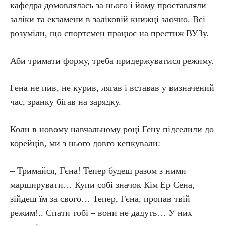
кафедра домовлялась за нього і йому проставляли
заліки та екзамени в заліковій книжці заочно. Всі
розуміли, що спортсмен працює на престиж ВУЗу.
Аби тримати форму, треба придержуватися режиму.
Гена не пив, не курив, лягав і вставав у визначений
час, зранку бігав на зарядку.
Коли в новому навчальному році Гену підселили до
корейців, ми з нього довго кепкували:
– Тримайся, Гєна! Тепер будеш разом з ними
марширувати… Купи собі значок Кім Ер Сена,
зійдеш їм за свого… Тепер, Гєна, пропав твій
режим!.. Спати тобі – вони не дадуть… У них