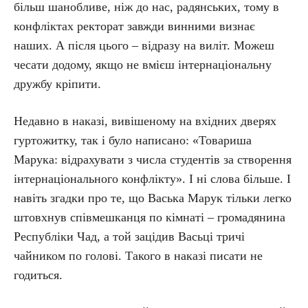
більш шанобливе, ніж до нас, радянських, тому в
конфліктах ректорат завжди винними визнає
наших. А після цього – відразу на виліт. Можеш
чесати додому, якщо не вмієш інтернаціональну
дружбу кріпити.
Недавно в наказі, вивішеному на вхідних дверях
гуртожитку, так і було написано: «Товариша
Марука: відрахувати з числа студентів за створення
інтернаціонального конфлікту». І ні слова більше. І
навіть згадки про те, що Васька Марук тільки легко
штовхнув співмешканця по кімнаті – громадянина
Республіки Чад, а той зацідив Васьці тричі
чайником по голові. Такого в наказі писати не
годиться.