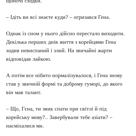
щоночі сходки.
– Ідіть ви всі знаєте куди? – огризався Гена.
Однак із сном у нього дійсно перестало виходити.
Декілька перших днів життя з корейцями Гена
ходив невиспаний і злий. На звичайні жарти
відповідав лайкою.
А потім все нібито нормалізувалося, і Гена знову
став у звичній формі та доброму гуморі, до якого
він мав талант.
– Що, Гєна, ти звик спати при світлі й під
корейську мову?.. Завербували тебе азіати? –
насміхалися ми.