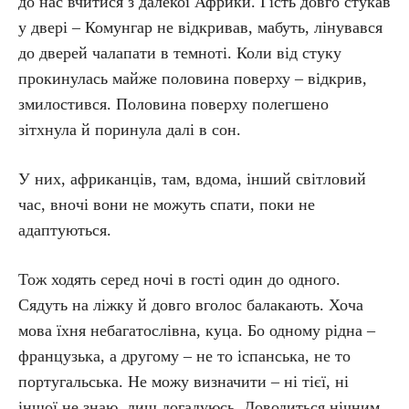
до нас вчитися з далекої Африки. Гість довго стукав
у двері – Комунгар не відкривав, мабуть, лінувався
до дверей чалапати в темноті. Коли від стуку
прокинулась майже половина поверху – відкрив,
змилостився. Половина поверху полегшено
зітхнула й поринула далі в сон.
У них, африканців, там, вдома, інший світловий
час, вночі вони не можуть спати, поки не
адаптуються.
Тож ходять серед ночі в гості один до одного.
Сядуть на ліжку й довго вголос балакають. Хоча
мова їхня небагатослівна, куца. Бо одному рідна –
французька, а другому – не то іспанська, не то
португальська. Не можу визначити – ні тієї, ні
іншої не знаю, лиш догадуюсь. Доводиться нічним