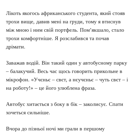
Лікоть якогось африканського студента, який стояв
трохи вище, давив мені на груди, тому я втиснув
між мною і ним свій портфель. Пом’якшало, стало
трохи комфортніше. Я розслабився та почав
дрімати.
Заважав водій. Він такий один у автобусному парку
– балакучий. Весь час щось говорить прикольне в
мікрофон. «Учєньє – свєт, а нєучєньє – чуть свєт – і
на роботу!» – це його улюблена фраза.
Автобус хитається з боку в бік – заколисує. Спати
хочеться сильніше.
Вчора до пізньої ночі ми грали в першому