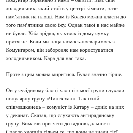
Комунгар порівняно з нами – багатій. Має свій
холодильник, який стоїть у центрі кімнати, наче
пам’ятник на площі. Нам із Колею можна класти до
того пам’ятника свою їжу. Однак такої в нас майже
не буває. Хіба зрідка, як хтось із дому сумку
притягне. Коли ми поцапаємось-посваримось з
Комунгаром, він забороняє нам користуватися
холодильником. Кара для нас така.
Проте з цим можна миритися. Буває значно гірше.
Он у сусідньому блоці хлопці з моєї групи слухали
популярну групу «Чингісхан». Так їхній
співмешканець – комуніст із Катару – доніс на них
у деканат. Сказав, що слухають антирадянську
групу. Вимагав притягти до відповідальності.
Спасло хлопців тільки те, що вони не знали тієї