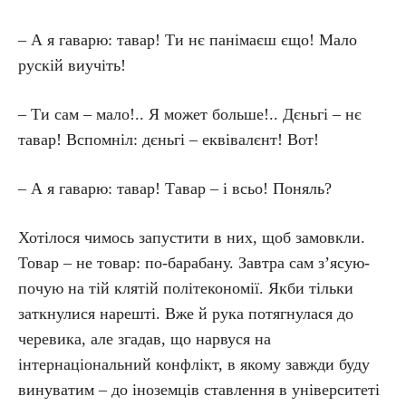
– А я гаварю: тавар! Ти нє панімаєш єщо! Мало
рускій виучіть!
– Ти сам – мало!.. Я может больше!.. Дєньгі – нє
тавар! Вспомніл: дєньгі – еквівалєнт! Вот!
– А я гаварю: тавар! Тавар – і всьо! Поняль?
Хотілося чимось запустити в них, щоб замовкли.
Товар – не товар: по-барабану. Завтра сам з’ясую-
почую на тій клятій політекономії. Якби тільки
заткнулися нарешті. Вже й рука потягнулася до
черевика, але згадав, що нарвуся на
інтернаціональний конфлікт, в якому завжди буду
винуватим – до іноземців ставлення в університеті