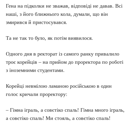
Гена на підколки не зважав, відповіді не давав. Всі
наші, з його ближнього кола, думали, що він
змирився й пристосувався.
Та не так то було, як потім виявилося.
Одного дня в ректорат із самого ранку привалило
троє корейців – на прийом до проректора по роботі
з іноземними студентами.
Корейці невмілою ламаною російською в один
голос кричали проректору:
– Гімна іграль, а совєтіко спаль! Гімна много іграль,
а совєтіко спаль! Ми стояль, а совєтіко спаль!