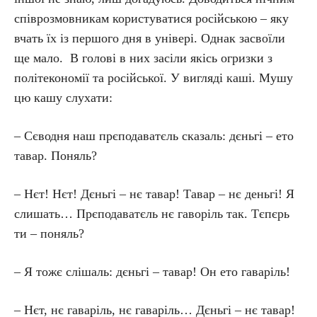
співрозмовникам користуватися російською – яку
вчать їх із першого дня в універі. Однак засвоїли
ще мало. В голові в них засіли якісь огризки з
політекономії та російської. У вигляді каші. Мушу
цю кашу слухати:
– Сєводня наш прєподаватєль сказаль: дєньгі – ето
тавар. Поняль?
– Нєт! Нєт! Дєньгі – нє тавар! Тавар – нє деньгі! Я
слишать… Прєподаватєль нє гаворіль так. Тєпєрь
ти – поняль?
– Я тожє слішаль: дєньгі – тавар! Он ето гаваріль!
– Нєт, нє гаваріль, нє гаваріль… Дєньгі – нє тавар!