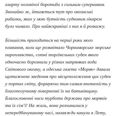
азарту чоловічої боротьби з сильним суперником.
Звичайно ж, йтиметься тут про океанські
рибалки, яких у мою бутність судновим лікарем
було чимало. Про найяскравіші з них я й розкажу.
Більшість приходиться на перші роки мого
плавання, коли ще розквітало Чорноморське морське
пароплавство, сотні торгівельних суден якого
одночасно борознили у різних напрямках води
Світового океану, а одеська газета «Моряк» давала
щотижневе зведення про місцеположення цих суден
у портах світу, формуючи тим самим впевненість у
благополучному поверненні їх на батьківщину.
Благословенні часи турботи держави про моряків
та їх сім’ї! На жаль, вони розчинилися у
непередбачуваному часі, назавжди канули в Лету,