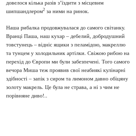
довелося кілька разів з’їздити з місцевим
2
шипшандлером
за ними на ринок.
Наша рибалка продовжувалася до самого світанку.
Вранці Паша, наш кухар – дебелий, добродушний
товстунець – відніс ящики з пеламідою, макреллю
та тунцем у холодильник артілки. Свіжою рибою на
перехід до Європи ми були забезпечені. Того самого
вечора Миша теж проявив свої неабиякі кулінарні
здібності – запік з сиром та лимоном давно обіцяну
золоту макрель. Це була не страва, а ні з чим не
порівняне диво!..