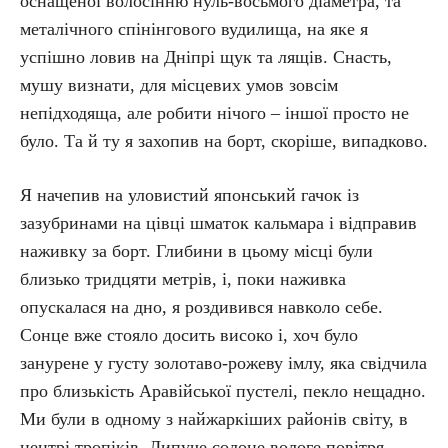
оснащеної волосінню нуль-восьмого діаметра, та
металічного спінінгового вудилища, на яке я
успішно ловив на Дніпрі щук та лящів. Снасть,
мушу визнати, для місцевих умов зовсім
непідходяща, але робити нічого – іншої просто не
було. Та й ту я захопив на борт, скоріше, випадково.
Я начепив на уловистий японський гачок із
зазубринами на цівці шматок кальмара і відправив
наживку за борт. Глибини в цьому місці були
близько тридцяти метрів, і, поки наживка
опускалася на дно, я роздивився навколо себе.
Сонце вже стояло досить високо і, хоч було
занурене у густу золотаво-рожеву імлу, яка свідчила
про близькість Аравійської пустелі, пекло нещадно.
Ми були в одному з найжаркіших районів світу, в
центрі тропіків. Липуче солоне вологе повітря