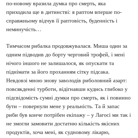
по-новому вразила думка про смерть, яка
приходила ще в дитинстві: я раптом вперше по-
справжньому відчув її раптовість, буденність і
неминучість…
Тимчасом рибалка продовжувалася. Миша один за
одним підводив до борту черговий трофей, і мені
нічого іншого не залишалося, як опускати та
піднімати за його проханням сітку підсака.
Невдовзі мною знову заволодів риболовний азарт:
повсякденні турботи, відігнавши кудись глибоко у
підсвідомість сумні думки про смерть, як і повинно
бути – повернули мене у реальність. Та й запас
риби був конче потрібен екіпажу – у Лагосі ми так і
не змогли замовити достатню кількість якісних
продуктів, хоча мені, як судновому лікарю,