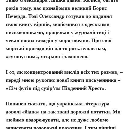
Знаю Олександра Ляшка давно. Колись, багато
років тому, нас познайомив великий Борис
Нечерда. Тоді Олександр готував до видання
свою книгу віршів, знайомився з одеськими
письменниками, працював у журналістиці і
чекав нових виходів у моря-океани. Про свої
морські пригоди він часто розказував нам,
«сухопутним», яскраво і захоплено.
І от, як концентрований вислід всіх тих розмов, –
переді мною рукопис нової книги письменника –
«Сім футів під сузір’ям Південний Хрест».
Повинен сказати, що українська література
доволі «бідна» на так звані дорожні нотатки. Ми
любимо подорожувати, але не дуже любимо
записувати подорожні враження. І тим цінніші