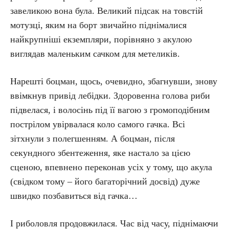
завеликою вона була. Великий підсак на товстій
мотузці, яким на борт звичайно піднімалися
найкрупніші екземпляри, порівняно з акулою
виглядав маленьким сачком для метеликів.
Нарешті боцман, щось, очевидно, збагнувши, знову
ввімкнув привід лебідки. Здоровенна голова риби
підвелася, і волосінь під її вагою з громоподібним
пострілом увірвалася коло самого гачка. Всі
зітхнули з полегшенням. А боцман, після
секундного збентеження, яке настало за цією
сценою, впевнено переконав усіх у тому, що акула
(свідком тому – його багаторічний досвід) дуже
швидко позбавиться від гачка…
І риболовля продовжилася. Час від часу, піднімаючи