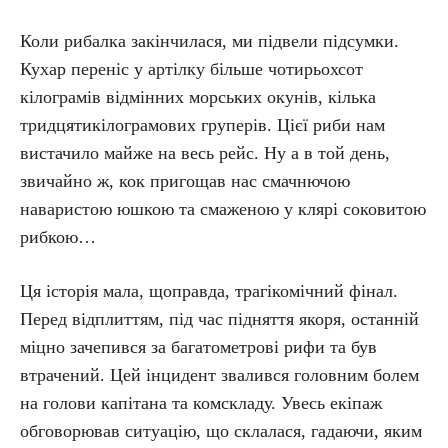
Коли рибалка закінчилася, ми підвели підсумки.
Кухар переніс у артілку більше чотирьохсот
кілограмів відмінних морських окунів, кілька
тридцятикілограмових груперів. Цієї риби нам
вистачило майже на весь рейс. Ну а в той день,
звичайно ж, кок пригощав нас смачнючою
наваристою юшкою та смаженою у клярі соковитою
рибкою…
Ця історія мала, щоправда, трагікомічний фінал.
Перед відплиттям, під час підняття якоря, останній
міцно зачепився за багатометрові рифи та був
втрачений. Цей інцидент звалився головним болем
на голови капітана та комскладу. Увесь екіпаж
обговорював ситуацію, що склалася, гадаючи, яким