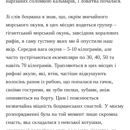
нарізаних соломкою кальмарів, і ловитва почалася.
Зі слів боцмана я знав, що, окрім звичайного
морського окуня, в цих місцях водиться групер –
гігантський морський окунь, завсідник коралових
рифів, в саму густину яких ми й опустили наш
якір. Середня вага окуня – 5-10 кілограмів, але
часто зустрічаються екземпляри по 30, 40, 50 та
навіть 70 кілограмів. Трапляються в цих місцях і
рифові акули, які, втім, частіше відкушують
волосінь разом із рибою, що попалася на гачок,
своїми гострими, як зуби пилки, зубами, аніж
опиняються на борту. Цим і пояснюється
незвичайна міцність боцманських снастей. У моєму
розпорядженні була на той момент лише скромна
снасть, яка складалася з невської котушки,