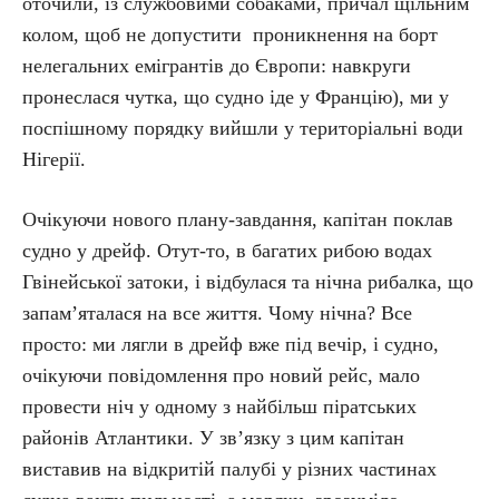
оточили, із службовими собаками, причал щільним
колом, щоб не допустити проникнення на борт
нелегальних емігрантів до Європи: навкруги
пронеслася чутка, що судно іде у Францію), ми у
поспішному порядку вийшли у територіальні води
Нігерії.
Очікуючи нового плану-завдання, капітан поклав
судно у дрейф. Отут-то, в багатих рибою водах
Гвінейської затоки, і відбулася та нічна рибалка, що
запам’яталася на все життя. Чому нічна? Все
просто: ми лягли в дрейф вже під вечір, і судно,
очікуючи повідомлення про новий рейс, мало
провести ніч у одному з найбільш піратських
районів Атлантики. У зв’язку з цим капітан
виставив на відкритій палубі у різних частинах