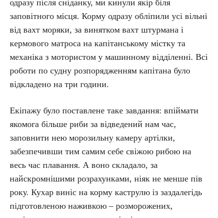
одразу після сніданку, ми кинули якір біля
заповітного місця. Корму одразу обліпили усі вільні
від вахт моряки, за винятком вахт штурмана і
кермового матроса на капітанському містку та
механіка з мотористом у машинному відділенні. Всі
роботи по судну розпорядженням капітана було
відкладено на три години.
Екіпажу було поставлене таке завдання: впіймати
якомога більше риби за відведений нам час,
заповнити нею морозильну камеру артілки,
забезпечивши тим самим себе свіжою рибою на
весь час плавання. А воно складало, за
найскромнішими розрахунками, ніяк не менше пів
року. Кухар виніс на корму каструлю із заздалегідь
підготовленою наживкою – розморожених,