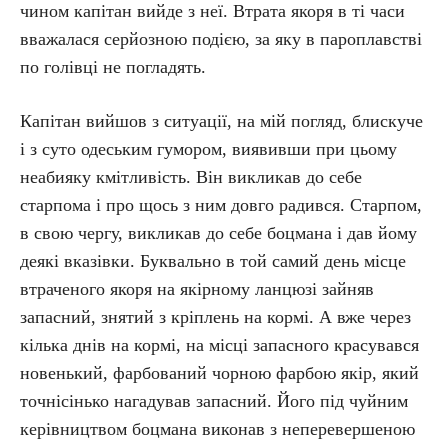
чином капітан вийде з неї. Втрата якоря в ті часи
вважалася серйозною подією, за яку в пароплавстві
по голівці не погладять.
Капітан вийшов з ситуації, на мій погляд, блискуче
і з суто одеським гумором, виявивши при цьому
неабияку кмітливість. Він викликав до себе
старпома і про щось з ним довго радився. Старпом,
в свою чергу, викликав до себе боцмана і дав йому
деякі вказівки. Буквально в той самий день місце
втраченого якоря на якірному ланцюзі зайняв
запасний, знятий з кріплень на кормі. А вже через
кілька днів на кормі, на місці запасного красувався
новенький, фарбований чорною фарбою якір, який
точнісінько нагадував запасний. Його під чуйним
керівництвом боцмана виконав з неперевершеною