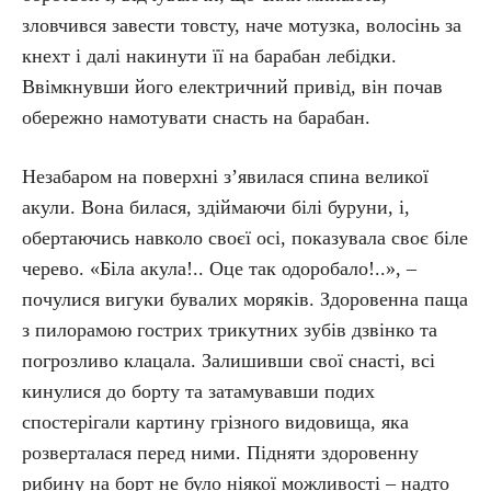
зловчився завести товсту, наче мотузка, волосінь за
кнехт і далі накинути її на барабан лебідки.
Ввімкнувши його електричний привід, він почав
обережно намотувати снасть на барабан.
Незабаром на поверхні з’явилася спина великої
акули. Вона билася, здіймаючи білі буруни, і,
обертаючись навколо своєї осі, показувала своє біле
черево. «Біла акула!.. Оце так одоробало!..», –
почулися вигуки бувалих моряків. Здоровенна паща
з пилорамою гострих трикутних зубів дзвінко та
погрозливо клацала. Залишивши свої снасті, всі
кинулися до борту та затамувавши подих
спостерігали картину грізного видовища, яка
розверталася перед ними. Підняти здоровенну
рибину на борт не було ніякої можливості – надто