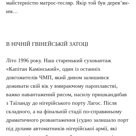
майстерністю мат­рос-тес­ляр. Якір той був де­ре­в’ян­
им…
В НІЧНІЙ ГВІНЕЙСЬКІЙ ЗАТОЦІ
Літо 1996 року. Наш старенький суховантаж
«Капітан Камінський», один із останніх
довгожителів ЧМП, який дивом залишився
доживати свій вік у вмираючому пароплавстві,
важко навантажений рисом, насилу пришкандибав
з Таїланду до нігерійського порту Лагос. Після
складного, а на фінальній стадії по-справжньому
драматичного розвантаження (судно залишало порт
під дулами автоматників нігерійської армії, які