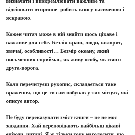
визначати і виокремлювати важливе та
відсіювати вторинне робить книгу насиченою і
яскравою.
Кожен читач може в ній знайти щось цікаве і
важливе для себе. Безліч країн, люди, колорит,
звичаї, особливості… Безмір океану, який
письменник сприймає, як живу особу, як свого
друга-ворога.
Коли перечитуєш рукопис, складається таке
враження, що це ти сам побував у тих місцях, які
описує автор.
Не буду переказувати зміст книги – це не моє
завдання. Хай переповідають найбільш цікаві
епізоди читачі. Я ж тільки хочу наголосити, що