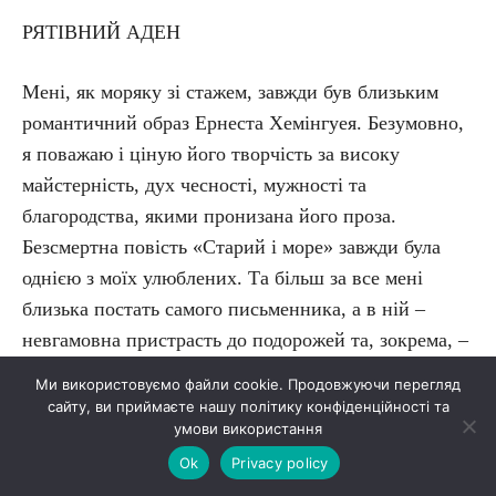
РЯТІВНИЙ АДЕН
Мені, як моряку зі стажем, завжди був близьким
романтичний образ Ернеста Хемінгуея. Безумовно,
я поважаю і ціную його творчість за високу
майстерність, дух чесності, мужності та
благородства, якими пронизана його проза.
Безсмертна повість «Старий і море» завжди була
однією з моїх улюблених. Та більш за все мені
близька постать самого письменника, а в ній –
невгамовна пристрасть до подорожей та, зокрема, –
любов до морських (океанських) рибалок. Близька
Ми використовуємо файли cookie. Продовжуючи перегляд
тому, що я й сам провів більшу частину свого
сайту, ви приймаєте нашу політику конфіденційності та
умови використання
свідомого життя в морських мандрівках по планеті,
і океанські рибалки займали в них значне місце.
Ok
Privacy policy