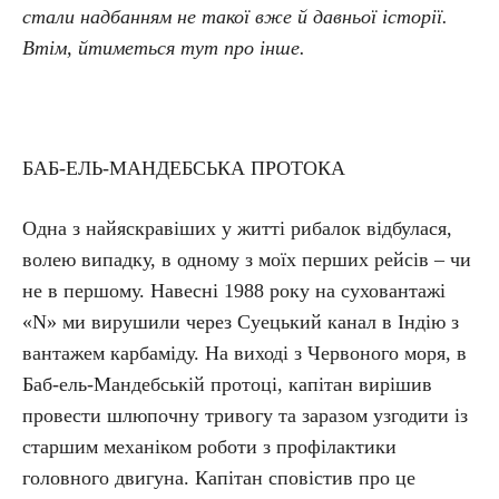
стали надбанням не такої вже й давньої історії.
Втім, йтиметься тут про інше.
БАБ-ЕЛЬ-МАНДЕБСЬКА ПРОТОКА
Одна з найяскравіших у житті рибалок відбулася,
волею випадку, в одному з моїх перших рейсів – чи
не в першому. Навесні 1988 року на суховантажі
«N» ми вирушили через Суецький канал в Індію з
вантажем карбаміду. На виході з Червоного моря, в
Баб-ель-Мандебській протоці, капітан вирішив
провести шлюпочну тривогу та заразом узгодити із
старшим механіком роботи з профілактики
головного двигуна. Капітан сповістив про це