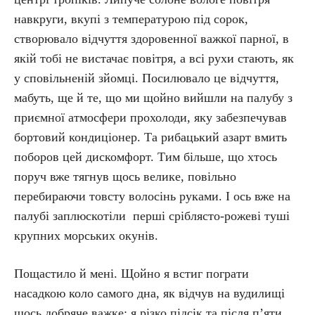
навкруги, вкупі з температурою під сорок,
створювало відчуття здоровенної важкої парної, в
якій тобі не вистачає повітря, а всі рухи стають, як
у сповільненій зйомці. Посилювало це відчуття,
мабуть, ще й те, що ми щойно вийшли на палубу з
приємної атмосфери прохолоди, яку забезпечував
бортовий кондиціонер. Та рибацький азарт вмить
поборов цей дискомфорт. Тим більше, що хтось
поруч вже тягнув щось велике, повільно
перебираючи товсту волосінь руками. І ось вже на
палубі заплюскотіли перші сріблясто-рожеві туші
крупних морських окунів.
Пощастило й мені. Щойно я встиг пограти
насадкою коло самого дна, як відчув на вудилищі
щось добряче важке; я різко підсік та після п’яти