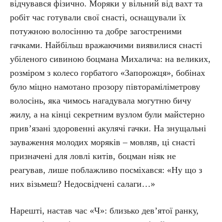
відчувався фізично. Моряки у вільний від вахт та
робіт час готували свої снасті, оснащували їх
потужною волосінню та добре загостреними
гачками. Найбільш вражаючими виявилися снасті
убіленого сивиною боцмана Михалича: на великих,
розміром з колесо горбатого «Запорожця», бобінах
було міцно намотано прозору півтораміліметрову
волосінь, яка чимось нагадувала могутню бичу
жилу, а на кінці секретним вузлом були майстерно
прив’язані здоровенні акулячі гачки. На знущальні
зауваження молодих моряків – мовляв, ці снасті
призначені для ловлі китів, боцман ніяк не
реагував, лише поблажливо посміхався: «Ну що з
них візьмеш? Недосвідчені салаги…»
Нарешті, настав час «Ч»: близько дев’ятої ранку,