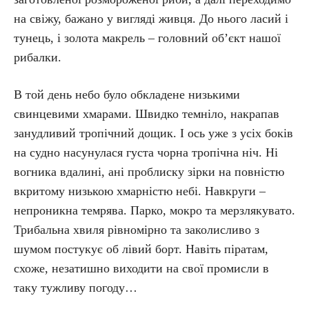
на свіжу, бажано у вигляді живця. До нього ласий і
тунець, і золота макрель – головний об’єкт нашої
рибалки.
В той день небо було обкладене низькими
свинцевими хмарами. Швидко темніло, накрапав
занудливий тропічний дощик. І ось уже з усіх боків
на судно насунулася густа чорна тропічна ніч. Ні
вогника вдалині, ані проблиску зірки на повністю
вкритому низькою хмарністю небі. Навкруги –
непроникна темрява. Парко, мокро та мерзлякувато.
Трибальна хвиля рівномірно та заколисливо з
шумом постукує об лівий борт. Навіть піратам,
схоже, незатишно виходити на свої промисли в
таку тужливу погоду…