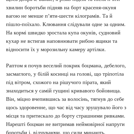
хвилин боротьби підняв на борт красеня-окуня
вагою не менше п’яти-шести кілограмів. Та й
пішло-поїхало. Клювання слідували одне за одним.
На кормі швидко зростала купа окунів, судновий
кухар не встигав наповнювати рибою ящики та
відносити їх у морозильну камеру артілки.
Раптом я почув веселий покрик боцмана, дебелого,
засмаглого, у білій косинці на голові, що тріпотіла
під вітром, схожого на рішучого пірата, який
знаходиться у самій гущині кривавого бойовища.
Він, міцно вчепившись за волосінь, тягнув до себе
щось здоровенне, що час від часу зрушувало його з
місця та притискало до борту страшними ривками.
Нарешті боцман не витримав неймовірної напруги
боротьби і, відчуваючи, що сили минають,