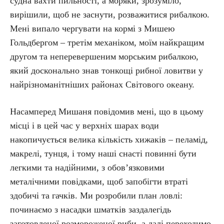
судна вахти пильності, а моряки, зрозуміло,
вирішили, щоб не заснути, розважитися рибалкою.
Мені випало чергувати на кормі з Мишею
Гольдбергом – третім механіком, моїм найкращим
другом та неперевершеним морським рибалкою,
який досконально знав тонкощі рибної ловитви у
найрізноманітніших районах Світового океану.
Насамперед Мишаня повідомив мені, що в цьому
місці і в цей час у верхніх шарах води
накопичується велика кількість хижаків – пеламід,
макрелі, тунця, і тому наші снасті повинні бути
легкими та надійними, з обов’язковими
металічними повідками, щоб запобігти втраті
здобичі та гачків. Ми розробили план ловлі:
починаємо з насадки шматків заздалегідь
заготовленої розмороженої риби, а далі переходимо