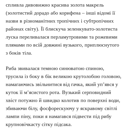
спливла дивовижно красива золота макрель
(золотистий дорадо або корифена – інші відомі її
назви в різноманітних тропічних і субтропічних
районах світу). Її блискуча зеленкувато-золотиста
луска переливалася перламутровими та рожевими
плямами по всій довжині вузького, приплюснутого
з боків тіла.
Риба звивалася темною синюватою спиною,
трусила із боку в бік великою крутолобою головою,
намагаючись звільнитися від гачка, який уп’явся у
куток її м’ясистого рота. Вузький серповидний
хвіст потужно й швидко колотив по поверхні води,
збиваючи білу, фосфорескуючу у яскравому світлі
лампи піну, поки я намагався підвести під рибу
крупновічкасту сітку підсака.