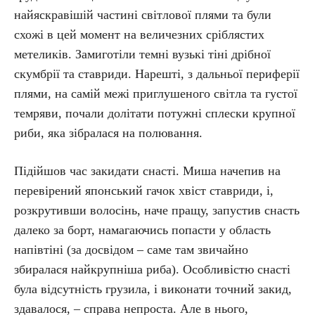
найяскравішій частині світлової плями та були
схожі в цей момент на величезних сріблястих
метеликів. Замиготіли темні вузькі тіні дрібної
скумбрії та ставриди. Нарешті, з дальньої периферії
плями, на самій межі приглушеного світла та густої
темряви, почали долітати потужні сплески крупної
риби, яка зібралася на полювання.
Підійшов час закидати снасті. Миша начепив на
перевірений японський гачок хвіст ставриди, і,
розкрутивши волосінь, наче пращу, запустив снасть
далеко за борт, намагаючись попасти у область
напівтіні (за досвідом – саме там звичайно
збиралася найкрупніша риба). Особливістю снасті
була відсутність грузила, і виконати точний закид,
здавалося, – справа непроста. Але в нього,