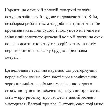
Нарешті на слизькій вологій поверхні палуби
потужно забилося її чудове видовжене тіло. Втім,
незабаром риба затихла та дрібно затріпотіла, ніби
пронизана хвилями судом, і поступово ні з чим не
зрівняний золотисто-рожевий колір її луски на очах
почав згасати, спочатку став сріблястим, а потім
перетворився на мозаїку брудно-сірих плям
смерті…
Ця величава і трагічна картина, що розгорнулася
перед моїми очима, була настільки неочікуваною
через швидкість своїх метаморфоз, що я довго
стояв, зворушений побаченим, забувши про все на
світі – про рибалку, про те, де я в даний момент
знаходився. Взагалі про все! І, схоже, саме тоді мене