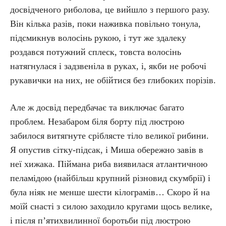
досвідченого риболова, це вийшло з першого разу.
Він кілька разів, поки наживка повільно тонула,
підсмикнув волосінь рукою, і тут же здалеку
роздався потужний сплеск, товста волосінь
натягнулася і задзвеніла в руках, і, якби не робочі
рукавички на них, не обійтися без глибоких порізів.
Але ж досвід передбачає та виключає багато
проблем. Незабаром біля борту під люстрою
забилося витягнуте сріблясте тіло великої рибини.
Я опустив сітку-підсак, і Миша обережно завів в
неї хижака. Піймана риба виявилася атлантичною
пеламідою (найбільш крупний різновид скумбрії) і
була ніяк не менше шести кілограмів… Скоро й на
моїй снасті з силою заходило кругами щось велике,
і після п’ятихвилинної боротьби під люстрою