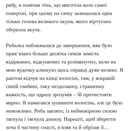
рибу, я помічав тінь, що миготіла коло самої
поверхні, при цьому на гачку залишалася одна
тільки голова великого окуня, якого віртуозно
обгризла акула.
Рибалка наближалася до завершення, вже було
прив’язано більше десятка гачків замість
відірваних, відкушених та розімкнутих, коли на
мою вудочку клюнуло щось справді дуже велике. Я
раптом відчув на кінці волосіні, там, у яскравій
синій глибині, таку нездоланну, страшенну
важкість, що одразу зрозумів – їй протистояти
марно. Я намагався зупинити волосінь, але це було
неможливо. Риба завзято, із неймовірною силою
тягнула і тягнула донизу. Нарешті, щоб зберегти
хоча б частину снасті, я взяв та й обрізав її…