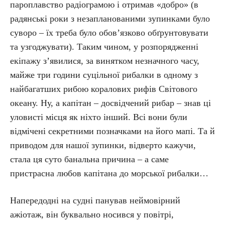
пароплавство радіограмою і отримав «добро» (в
радянські роки з незапланованими зупинками було
суворо – їх треба було обов’язково обґрунтовувати
та узгоджувати). Таким чином, у розпорядженні
екіпажу з’явилися, за винятком незначного часу,
майже три години суцільної рибалки в одному з
найбагатших рибою коралових рифів Світового
океану. Ну, а капітан – досвідчений рибар – знав ці
уловисті місця як ніхто інший. Всі вони були
відмічені секретними позначками на його мапі. Та й
приводом для нашої зупинки, відверто кажучи,
стала ця суто банальна причина – а саме
пристрасна любов капітана до морської рибалки…
Напередодні на судні панував неймовірний
ажіотаж, він буквально носився у повітрі,