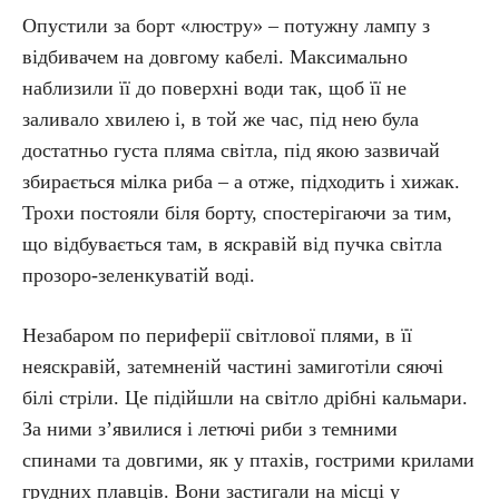
Опустили за борт «люстру» – потужну лампу з
відбивачем на довгому кабелі. Максимально
наблизили її до поверхні води так, щоб її не
заливало хвилею і, в той же час, під нею була
достатньо густа пляма світла, під якою зазвичай
збирається мілка риба – а отже, підходить і хижак.
Трохи постояли біля борту, спостерігаючи за тим,
що відбувається там, в яскравій від пучка світла
прозоро-зеленкуватій воді.
Незабаром по периферії світлової плями, в її
неяскравій, затемненій частині замиготіли сяючі
білі стріли. Це підійшли на світло дрібні кальмари.
За ними з’явилися і летючі риби з темними
спинами та довгими, як у птахів, гострими крилами
грудних плавців. Вони застигали на місці у