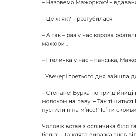
– Назовемо Мажоркою! – вдаван
– Це ж як? – розгубилася.
– А так – раз у нас корова розтел
мажори…
– І теличка у нас – панська, Маж
…Увечері третього дня зайшла д
– Степане! Бурка по три дійниці 
молоком на лаву. – Так тішиться
пустили її на м’ясо! Чо’ ти скрив
Чоловік встав з ослінчика біля г
болю: – Та клята виразка знов в