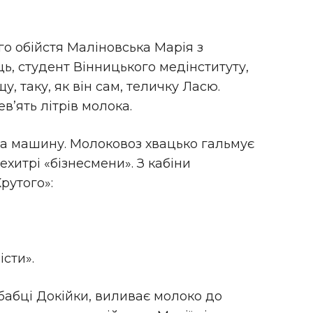
го обійстя Маліновська Марія з
ь, студент Вінницького медінституту,
, таку, як він сам, теличку Ласю.
в’ять літрів молока.
на машину. Молоковоз хвацько гальмує
нехитрі «бізнесмени». З кабіни
рутого»:
істи».
бабці Докійки, виливає молоко до