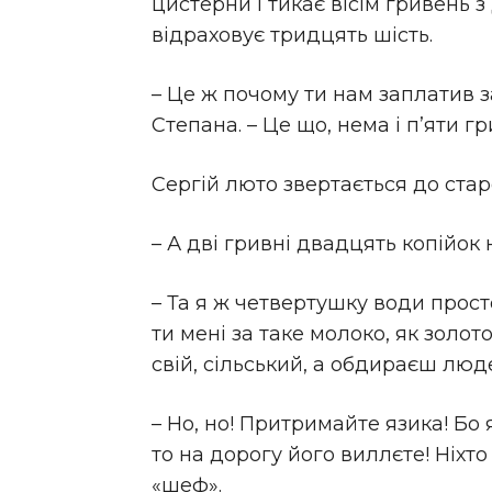
цистерни і тикає вісім гривень з
відраховує тридцять шість.
– Це ж почому ти нам заплатив з
Степана. – Це що, нема і п’яти гр
Сергій люто звертається до стар
– А дві гривні двадцять копійок
– Та я ж четвертушку води просто
ти мені за таке молоко, як золот
свій, сільський, а обдираєш люде
– Но, но! Притримайте язика! Бо
то на дорогу його виллєте! Ніхто
«шеф».