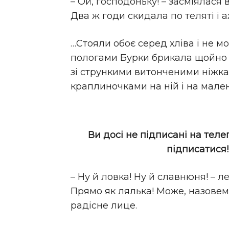
– Ой, господоньку! – засміялася 
Два ж годи скидала по теляті і 
…Стояли обоє серед хліва і не м
пологами Бурки брикала щойно 
зі стрункими витонченими ніжк
краплиночками на ній і на мале
Ви досі не підписані на теле
підписатися
– Ну й ловка! Ну й славнюня! – л
Прямо як лялька! Може, назове
радісне лице.