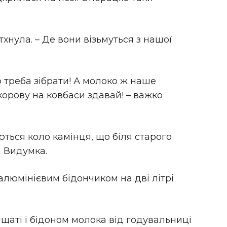
тхнула. – Де вони візьмуться з нашої
 треба зібрати! А молоко ж наше
 корову на ковбаси здавай! – важко
ються коло камінця, що біля старого
а Видумка.
 алюмінієвим бідончиком на дві літрі
щаті і бідоном молока від годувальниці