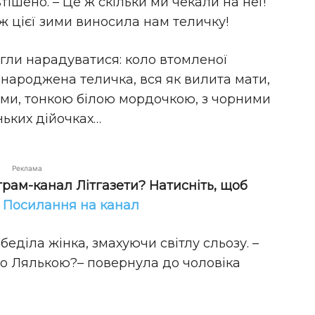
втішено. – Це ж скільки ми чекали на неї!
аж цієї зими виносила нам теличку!
огли нарадуватися: коло втомленої
народжена теличка, вся як вилита мати,
ами, тонкою білою мордочкою, з чорними
ньких дійочках…
Реклама
грам-канал Літгазети? Натисніть, щоб
!
Посилання на канал
ебеділа жінка, змахуючи світлу сльозу. –
мо Лялькою?– повернула до чоловіка