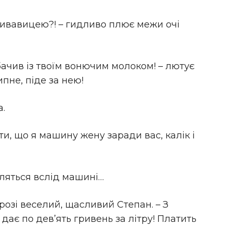
ривавицею?! – гидливо плює межи очі
 бачив із твоїм вонючим молоком! – лютує
ипне, піде за нею!
.
и, що я машину жену заради вас, калік і
ляться вслід машині…
орозі веселий, щасливий Степан. – З
дає по дев’ять гривень за літру! Платить