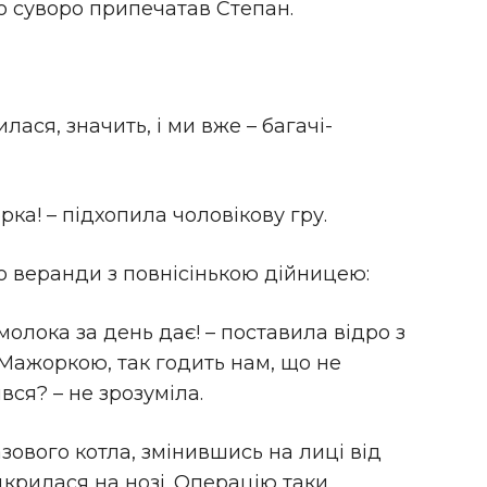
о суворо припечатав Степан.
илася, значить, і ми вже – багачі-
орка! – підхопила чоловікову гру.
о веранди з повнісінькою дійницею:
молока за день дає! – поставила відро з
 Мажоркою, так годить нам, що не
ився? – не зрозуміла.
азового котла, змінившись на лиці від
ідкрилася на нозі. Операцію таки