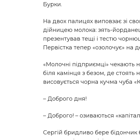
Бурки.
На двох палицях виповзає зі сво
дійницею молока: зять-йорданец
презентував тещі і тестю чорнющу
Первістка тепер «озолочує» на де
«Молочні підприємці» чекають 
біля камінця з безом, де стоять 
висовується чорна кучма чуба «К
– Доброго дня!
– Доброго! – озиваються «капітал
Сергій бридливо бере бідончик 