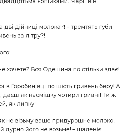
 двадцятьма копійками. Марії він
а дві дійниці молока?! – тремтять губи
ивень за літру?!
ого:
 не хочете? Вся Одещина по стільки здає!
ї в Горобинівці по шість гривень беру! А
о, даєш як насмішку чотири гривні! Ти ж
й, як липку!
 як не візьму ваше придурошне молоко,
 й дурно його не возьме! – шаленіє