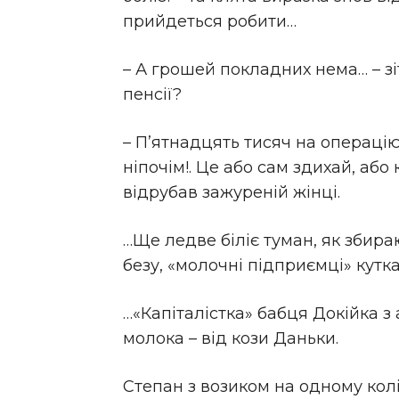
прийдеться робити…
– А грошей покладних нема… – зі
пенсії?
– П’ятнадцять тисяч на операцію
ніпочім!. Це або сам здихай, або
відрубав зажуреній жінці.
…Ще ледве біліє туман, як збира
безу, «молочні підприємці» кутк
…«Капіталістка» бабця Докійка з
молока – від кози Даньки.
Степан з возиком на одному колі