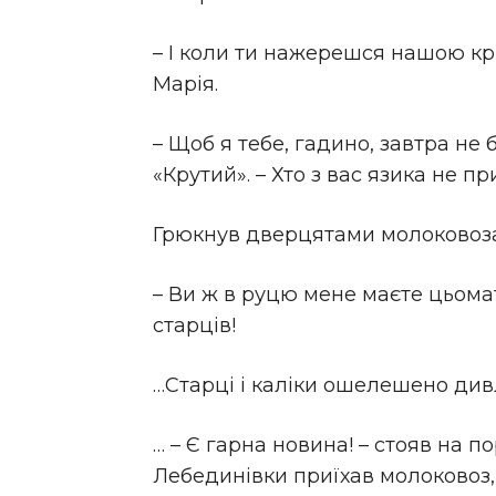
– І коли ти нажерешся нашою к
Марія.
– Щоб я тебе, гадино, завтра не
«Крутий». – Хто з вас язика не пр
Грюкнув дверцятами молоковоза
– Ви ж в руцю мене маєте цьомат
старців!
…Старці і каліки ошелешено див
… – Є гарна новина! – стояв на п
Лебединівки приїхав молоковоз, 