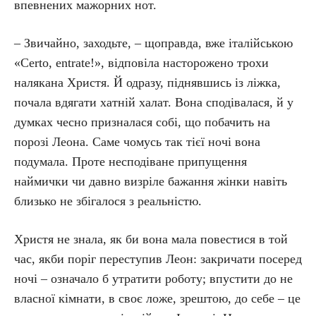
впевнених мажорних нот.
– Звичайно, заходьте, – щоправда, вже італійською
«Certo, entrate!», відповіла насторожено трохи
налякана Христя. Й одразу, піднявшись із ліжка,
почала вдягати хатній халат. Вона сподівалася, й у
думках чесно призналася собі, що побачить на
порозі Леона. Саме чомусь так тієї ночі вона
подумала. Проте несподіване припущення
наймички чи давно визріле бажання жінки навіть
близько не збігалося з реальністю.
Христя не знала, як би вона мала повестися в той
час, якби поріг переступив Леон: закричати посеред
ночі – означало б утратити роботу; впустити до не
власної кімнати, в своє ложе, зрештою, до себе – це