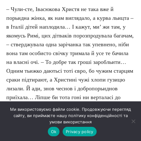
– Чули-сте, Івасюкова Христя не така вже й
порьидна жінка, як нам виглядало, а курва льицта –
в Італії дітей наплодила… І кажут, ми’ жи там, у
якомусь Римі, цих дітваків порозпродувала багачам,
– стверджувала одна зарічанка так упевнено, ніби
вона там особисто свічку тримала й усе те бачила
на власні очі. – То добре так гроші заробльити…
Одним тьижко даютьсі тоті євро, бо чужим старцям
сраки підтирают, а Христині чужі хлопи гузицю
лизали. Й ади, знов чеснов і добропорьиднов
приїхала… Ліпше би тота гоні ни верталасі до
Заріччі…
Ми використовуємо файли cookie. Продовжуючи перегляд
сайту, ви приймаєте нашу політику конфіденційності та
умови використання
– Йди-йди, ти, Ганьо, що таке дурне плетеш? – не
вірили інші, – Христя точно ни така: я її змалку
Ok
Privacy policy
знаю, вона й дівков порьиднов була.