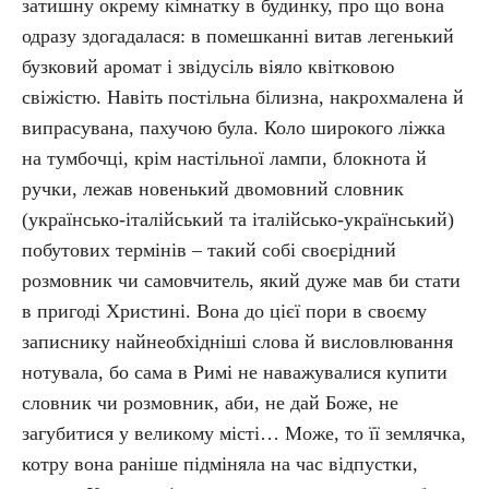
затишну окрему кімнатку в будинку, про що вона
одразу здогадалася: в помешканні витав легенький
бузковий аромат і звідусіль віяло квітковою
свіжістю. Навіть постільна білизна, накрохмалена й
випрасувана, пахучою була. Коло широкого ліжка
на тумбочці, крім настільної лампи, блокнота й
ручки, лежав новенький двомовний словник
(українсько-італійський та італійсько-український)
побутових термінів – такий собі своєрідний
розмовник чи самовчитель, який дуже мав би стати
в пригоді Христині. Вона до цієї пори в своєму
записнику найнеобхідніші слова й висловлювання
нотувала, бо сама в Римі не наважувалися купити
словник чи розмовник, аби, не дай Боже, не
загубитися у великому місті… Може, то її землячка,
котру вона раніше підміняла на час відпустки,