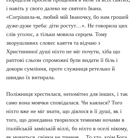
і навіть у свого далеко не святого Івана.
«Согрішила-м, любий мій Іваночку, бо нам грошей
дуже-дуже треба: діти ростут…». Не говорила цих
слів уголос, а тільки мовила серцем. Тому
зворушливих словес каяття та відчаю з
Христининої душі ніхто не міг почути, хіба що
раптові сльози спроможні були видати її біль і
докори сумління, проте служниця ретельно й
швидко їх витирала.
Поліжниця хрестилася, непомітно для інших, і так
само вона мовчки сповідалася. Чи каялася? Того
ніхто вже не міг знати, що діялося в її душі, як і
того, що донедавна творилося темними ночами в
італійській заміській віллі, бо ніхто в оселі нікому,
як мовиться, свічки не тримав… То хто, крім Бога,