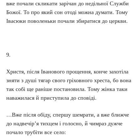
вже почали скликати зарічан до недільної Служби
Божої. То про який сон отоді можна думати. Тому
Івасюки поволеньки почали збиратися до церкви.
9.
Христя, після Іванового прощення, конче захотіла
зняти з душі тягар свого гріховного хреста, бо вона
так собі ще раніше постановила. Тому жінка таки
наважилася й приступила до сповіді.
…Вже після обіду, спершу шемрати, а вже ближче
до надвечір’я тихцем і голосно, й чимраз дужче
почало трубіти все село: