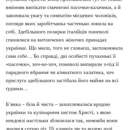
вмінням випікати смачнезні пасочки-калачики, а й
завоювала увагу та симпатію місцевих чоловіків,
погляди яких заробітчанка частенько ловила на
собі. Здебільшого позирки італійців поневолі
спинялися на витончених жіночих принадах
українки. Що маєш, того не сховаєш, заспокоювала
сама себе… Бо справді, дві особисті пухкенькі її
«пасочки», хоч-не-хоч, поневолі випирали з-під її
парадного вбрання чи кімнатного халатика, хоч
прислуга здебільшого застібала його майже на всі
ґудзики…
Б’янка – біла й чиста – захоплювалася вродою
українки та кулінарним хистом Христі, з якою
невдовзі настільки зблизилася так, немовби вони
зналися сотню літ. Ці «давні» чи то волею долі