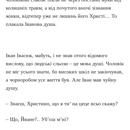
колишніх травм, а від почутого вночі зізнання
жінки, відтепер уже не лишень його Христі… То
плакала Іванова душа.
Іван Івасюк, мабуть, і не знав отого відомого
вислову, що людські сльози – це мова душі. Чоловік
не міг усього знати, бо високих шкіл не закінчував,
а чорноробом усе життя був. Але Іван мав чуйну
душу.
– Знаєш, Христино, що я ти’ на цеце всьо скажу?
– Що, Йване?.. Уб’єш м’ні?