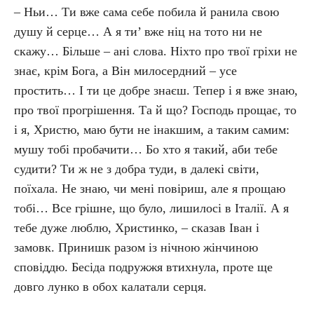
– Ньи… Ти вже сама себе побила й ранила свою
душу й серце… А я ти’ вже ніц на тото ни не
скажу… Більше – ані слова. Ніхто про твої гріхи не
знає, крім Бога, а Він милосердний – усе
простить… І ти це добре знаєш. Тепер і я вже знаю,
про твої прогрішення. Та й що? Господь прощає, то
і я, Христю, маю бути не інакшим, а таким самим:
мушу тобі пробачити… Бо хто я такий, аби тебе
судити? Ти ж не з добра туди, в далекі світи,
поїхала. Не знаю, чи мені повіриш, але я прощаю
тобі… Все грішне, що було, лишилосі в Італії. А я
тебе дуже люблю, Христинко, – сказав Іван і
замовк. Принишк разом із нічною жінчиною
сповіддю. Бесіда подружжя втихнула, проте ще
довго лунко в обох калатали серця.