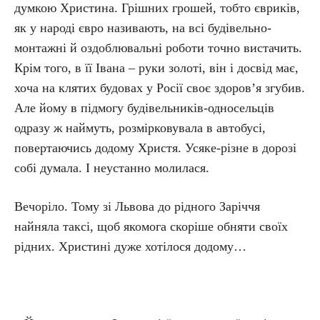
думкою Христина. Грішних грошей, тобто євриків,
як у народі євро називають, на всі будівельно-
монтажні й оздоблювальні роботи точно вистачить.
Крім того, в її Івана – руки золоті, він і досвід має,
хоча на клятих будовах у Росії своє здоров’я згубив.
Але йому в підмогу будівельників-односельців
одразу ж наймуть, розмірковувала в автобусі,
повертаючись додому Христя. Усяке-різне в дорозі
собі думала. І неустанно молилася.
Вечоріло. Тому зі Львова до рідного Заріччя
найняла таксі, щоб якомога скоріше обняти своїх
рідних. Христині дуже хотілося додому…