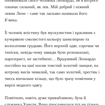
обожнювала свого чоловіка Леонардо, ім’я котрого
означає сильний, як лев. Мій добрий і ніжний
левик Леон – саме так ласкаво називала його
Б’янка.
Її чоловік воістину був мускулистим і красивим з
кучерявою смолистого кольору шевелюрою та
волосатими грудьми. Його верхній одяг, сорочки чи
теніски, невідь-чому завжди були розпанахані,
нарозхрист, не застебнені… Вродливий Леонардо
постійно на шиї носив товстий золотий ланцюг, на
котрому висів чималий, так само золотий, хрестик і
чиєсь вінчальне кільце, що було зразу помітним у
вирізі модного одягу.
Помітною, навіть дуже привабливою, була й
служанка Христя. Вона прославилася тут не тільки