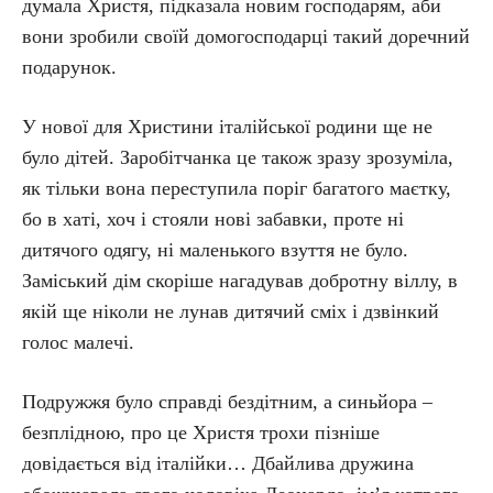
думала Христя, підказала новим господарям, аби
вони зробили своїй домогосподарці такий доречний
подарунок.
У нової для Христини італійської родини ще не
було дітей. Заробітчанка це також зразу зрозуміла,
як тільки вона переступила поріг багатого маєтку,
бо в хаті, хоч і стояли нові забавки, проте ні
дитячого одягу, ні маленького взуття не було.
Заміський дім скоріше нагадував добротну віллу, в
якій ще ніколи не лунав дитячий сміх і дзвінкий
голос малечі.
Подружжя було справді бездітним, а синьйора –
безплідною, про це Христя трохи пізніше
довідається від італійки… Дбайлива дружина