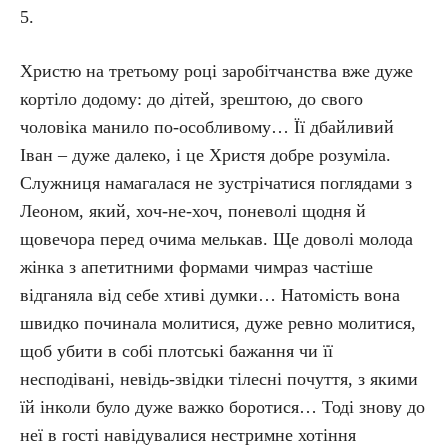
5.
Христю на третьому році заробітчанства вже дуже
кортіло додому: до дітей, зрештою, до свого
чоловіка манило по-особливому… Її дбайливий
Іван – дуже далеко, і це Христя добре розуміла.
Служниця намагалася не зустрічатися поглядами з
Леоном, який, хоч-не-хоч, поневолі щодня й
щовечора перед очима мелькав. Ще доволі молода
жінка з апетитними формами чимраз частіше
відганяла від себе хтиві думки… Натомість вона
швидко починала молитися, дуже ревно молитися,
щоб убити в собі плотські бажання чи її
несподівані, невідь-звідки тілесні почуття, з якими
їй інколи було дуже важко боротися… Тоді знову до
неї в гості навідувалися нестримне хотіння