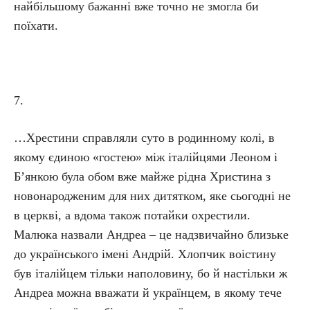
найбільшому бажанні вже точно не змогла би
поїхати.
7.
…Хрестини справляли суто в родинному колі, в
якому єдиною «гостею» між італійцями Леоном і
Б’янкою була обом вже майже рідна Христина з
новонародженим для них дитятком, яке сьогодні не
в церкві, а вдома також потайки охрестили.
Малюка назвали Андреа – це надзвичайно близьке
до українського імені Андрій. Хлопчик воістину
був італійцем тільки наполовину, бо й настільки ж
Андреа можна вважати й українцем, в якому тече