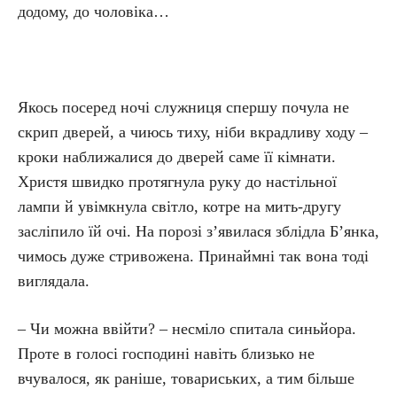
додому, до чоловіка…
Якось посеред ночі служниця спершу почула не
скрип дверей, а чиюсь тиху, ніби вкрадливу ходу –
кроки наближалися до дверей саме її кімнати.
Христя швидко протягнула руку до настільної
лампи й увімкнула світло, котре на мить-другу
засліпило їй очі. На порозі з’явилася зблідла Б’янка,
чимось дуже стривожена. Принаймні так вона тоді
виглядала.
– Чи можна ввійти? – несміло спитала синьйора.
Проте в голосі господині навіть близько не
вчувалося, як раніше, товариських, а тим більше