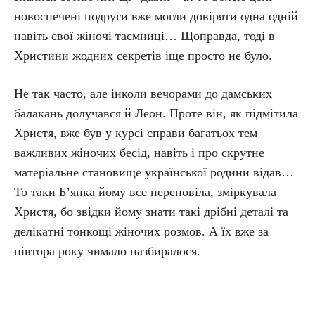
новоспечені подруги вже могли довіряти одна одній
навіть свої жіночі таємниці… Щоправда, тоді в
Христини жодних секретів іще просто не було.
Не так часто, але інколи вечорами до дамських
балакань долучався й Леон. Проте він, як підмітила
Христя, вже був у курсі справи багатьох тем
важливих жіночих бесід, навіть і про скрутне
матеріальне становище української родини відав…
То таки Б’янка йому все переповіла, зміркувала
Христя, бо звідки йому знати такі дрібні деталі та
делікатні тонкощі жіночих розмов. А їх вже за
півтора року чимало назбиралося.