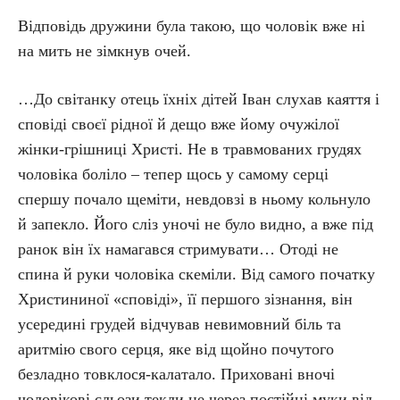
Відповідь дружини була такою, що чоловік вже ні
на мить не зімкнув очей.
…До світанку отець їхніх дітей Іван слухав каяття і
сповіді своєї рідної й дещо вже йому очужілої
жінки-грішниці Христі. Не в травмованих грудях
чоловіка боліло – тепер щось у самому серці
спершу почало щеміти, невдовзі в ньому кольнуло
й запекло. Його сліз уночі не було видно, а вже під
ранок він їх намагався стримувати… Отоді не
спина й руки чоловіка скеміли. Від самого початку
Христининої «сповіді», її першого зізнання, він
усередині грудей відчував невимовний біль та
аритмію свого серця, яке від щойно почутого
безладно товклося-калатало. Приховані вночі
чоловікові сльози текли не через постійні муки від