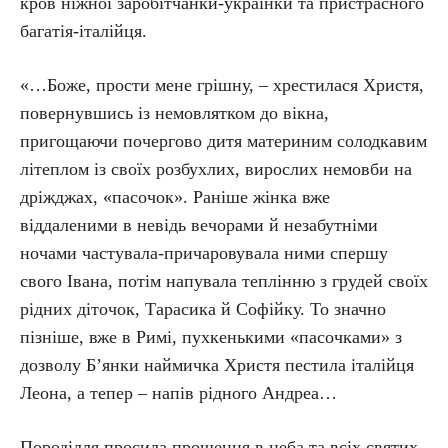
кров ніжної заробітчанки-українки та пристрасного
багатія-італійця.
«…Боже, прости мене грішну, – хрестилася Христя,
повернувшись із немовлятком до вікна,
пригощаючи почергово дитя материним солодкавим
літеплом із своїх розбухлих, вирослих немовби на
дріжджах, «пасочок». Раніше жінка вже
віддаленими в невідь вечорами й незабутніми
ночами частувала-причаровувала ними спершу
свого Івана, потім напувала теплінню з грудей своїх
рідних діточок, Тарасика й Софійку. То значно
пізніше, вже в Римі, пухкенькими «пасочками» з
дозволу Б’янки наймичка Христя пестила італійця
Леона, а тепер – напів рідного Андреа…
Породілля просила прощення в неба та всіх святих,