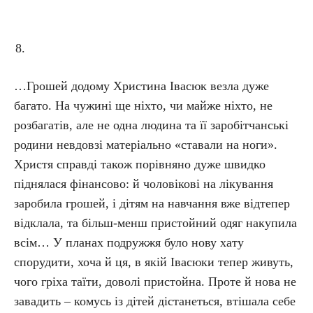
…Грошей додому Христина Івасюк везла дуже
багато. На чужині ще ніхто, чи майже ніхто, не
розбагатів, але не одна людина та її заробітчанські
родини невдовзі матеріально «ставали на ноги».
Христя справді також порівняно дуже швидко
піднялася фінансово: й чоловікові на лікування
заробила грошей, і дітям на навчання вже відтепер
відклала, та більш-менш пристойний одяг накупила
всім… У планах подружжя було нову хату
спорудити, хоча й ця, в якій Івасюки тепер живуть,
чого гріха таїти, доволі пристойна. Проте й нова не
завадить – комусь із дітей дістанеться, втішала себе