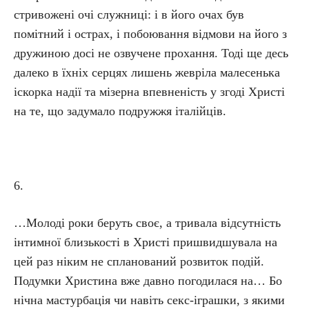
стривожені очі служниці: і в його очах був
помітний і острах, і побоювання відмови на його з
дружиною досі не озвучене прохання. Тоді ще десь
далеко в їхніх серцях лишень жевріла малесенька
іскорка надії та мізерна впевненість у згоді Христі
на те, що задумало подружжя італійців.
6.
…Молоді роки беруть своє, а тривала відсутність
інтимної близькості в Христі пришвидшувала на
цей раз ніким не спланований розвиток подій.
Подумки Христина вже давно погодилася на… Бо
нічна мастурбація чи навіть секс-іграшки, з якими