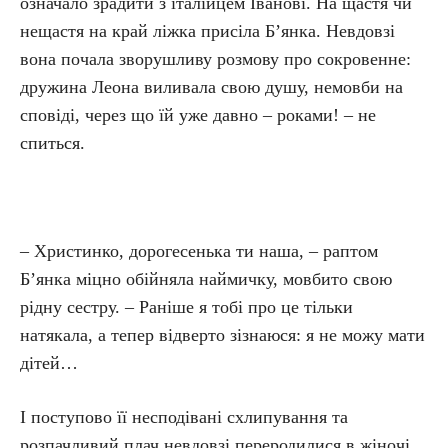
означало зрадити з італійцем Іванові. На щастя чи
нещастя на край ліжка присіла Б’янка. Невдовзі
вона почала зворушливу розмову про сокровенне:
дружина Леона виливала свою душу, немовби на
сповіді, через що їй уже давно – роками! – не
спиться.
– Христинко, дорогесенька ти наша, – раптом
Б’янка міцно обійняла наймичку, мовбито свою
рідну сестру. – Раніше я тобі про це тільки
натякала, а тепер відверто зізнаюся: я не можу мати
дітей…
І поступово її несподівані схлипування та
розпачливий плач невдовзі переродилися в жіночі