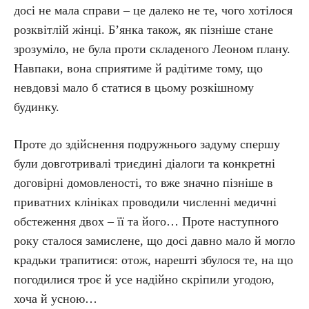
досі не мала справи – це далеко не те, чого хотілося
розквітлій жінці. Б’янка також, як пізніше стане
зрозуміло, не була проти складеного Леоном плану.
Навпаки, вона сприятиме й радітиме тому, що
невдовзі мало б статися в цьому розкішному
будинку.
Проте до здійснення подружнього задуму спершу
були довготривалі триєдині діалоги та конкретні
договірні домовленості, то вже значно пізніше в
приватних клініках проводили численні медичні
обстеження двох – її та його… Проте наступного
року сталося замислене, що досі давно мало й могло
крадьки трапитися: отож, нарешті збулося те, на що
погодилися троє й усе надійно скріпили угодою,
хоча й усною…