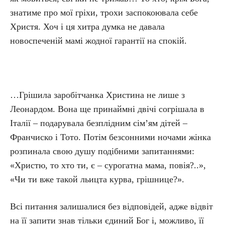
знатиме про мої гріхи, трохи заспокоювала себе
Христя. Хоч і ця хитра думка не давала
новоспеченій мамі жодної гарантії на спокій.
…Грішила заробітчанка Христина не лише з
Леонардом. Вона ще принаймні двічі согрішала в
Італії – подарувала безплідним сім’ям дітей –
Франчиско і Тото. Потім безсонними ночами жінка
розпинала свою душу подібними запитаннями:
«Христю, то хто ти, є – сурогатна мама, повія?..»,
«Чи ти вже такой льицта курва, грішнице?».
Всі питання залишалися без відповідей, адже відвіт
на її запити знав тільки єдиний Бог і, можливо, її