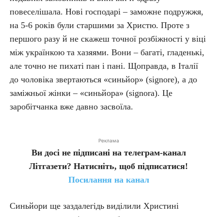
повеселішала. Нові господарі – заможне подружжя,
на 5-6 років були старшими за Христю. Проте з
першого разу й не скажеш точної розбіжності у віці
між українкою та хазяями. Вони – багаті, гладенькі,
але точно не пихаті пан і пані. Щоправда, в Італії
до чоловіка звертаються «синьйор» (signore), а до
заміжньої жінки – «синьйора» (signorа). Це
заробітчанка вже давно засвоїла.
Реклама
Ви досі не підписані на телеграм-канал
Літгазети? Натисніть, щоб підписатися!
Посилання на канал
Синьйори ще заздалегідь виділили Христині