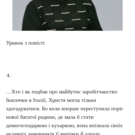
Уривок з повісті
…Хто і як подбав про майбутнє заробітчанство
Івасючки в Італії, Христя могла тільки
здогадуватися. Бо коли вперше переступила поріг
нової багатої родини, де мала б стати
домогосподаркою і кухаркою, вона впізнала своїх
недавніх замовників її випічки й одразу