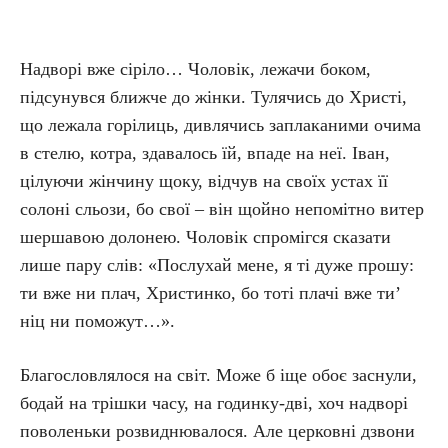
Надворі вже сіріло… Чоловік, лежачи боком,
підсунувся ближче до жінки. Тулячись до Христі,
що лежала горілиць, дивлячись заплаканими очима
в стелю, котра, здавалось їй, впаде на неї. Іван,
цілуючи жінчину щоку, відчув на своїх устах її
солоні сльози, бо свої – він щойно непомітно витер
шершавою долонею. Чоловік спромігся сказати
лише пару слів: «Послухай мене, я ті дуже прошу:
ти вже ни плач, Христинко, бо тоті плачі вже ти’
ніц ни поможут…».
Благословлялося на світ. Може б іще обоє заснули,
бодай на трішки часу, на годинку-дві, хоч надворі
поволеньки розвиднювалося. Але церковні дзвони