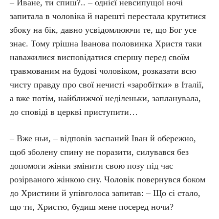
– Йване, ти спиш?.. – однієї невсипущої ночі
запитала в чоловіка й нарешті перестала крутитися
збоку на бік, давно усвідомлюючи те, що Бог усе
знає. Тому грішна Іванова половинка Христя таки
наважилися висповідатися спершу перед своїм
травмованим на будові чоловіком, розказати всю
чисту правду про свої нечисті «заробітки» в Італії,
а вже потім, найближчої неділеньки, запланувала,
до сповіді в церкві приступити…
– Вже ньи, – відповів заспаний Іван й обережно,
щоб зболену спину не поразити, силувався без
допомоги жінки змінити свою позу під час
розірваного жінкою сну. Чоловік повернувся боком
до Христини й упівголоса запитав: – Що сі стало,
що ти, Христю, будиш мене посеред ночи?