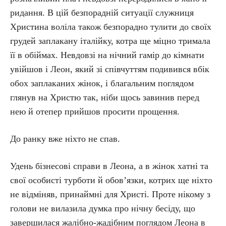
ридання. В цій безпорадній ситуації служниця
Христина воліла також безпорадно тулити до своїх
грудей заплакану італійку, котра ще міцно тримала
її в обіймах. Невдовзі на нічний гамір до кімнати
увійшов і Леон, який зі співчуттям подивився вбік
обох заплаканих жінок, і благальним поглядом
глянув на Христю так, ніби щось завинив перед
нею й отепер прийшов просити прощення.
До ранку вже ніхто не спав.
Удень бізнесові справи в Леона, а в жінок хатні та
свої особисті турботи й обов’язки, котрих ще ніхто
не відміняв, принаймні для Христі. Проте нікому з
голови не вилазила думка про нічну бесіду, що
завершилася жалібно-жадібним поглядом Леона в