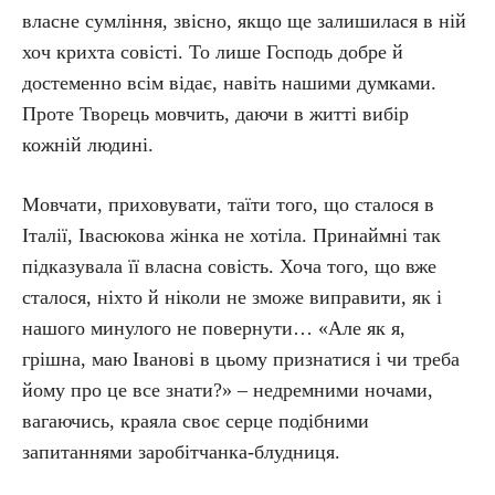
власне сумління, звісно, якщо ще залишилася в ній
хоч крихта совісті. То лише Господь добре й
достеменно всім відає, навіть нашими думками.
Проте Творець мовчить, даючи в житті вибір
кожній людині.
Мовчати, приховувати, таїти того, що сталося в
Італії, Івасюкова жінка не хотіла. Принаймні так
підказувала її власна совість. Хоча того, що вже
сталося, ніхто й ніколи не зможе виправити, як і
нашого минулого не повернути… «Але як я,
грішна, маю Іванові в цьому признатися і чи треба
йому про це все знати?» – недремними ночами,
вагаючись, краяла своє серце подібними
запитаннями заробітчанка-блудниця.