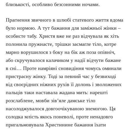
близькості, особливо безсонними ночами.
Прагнення звичного в шлюбі статевого життя вдома
було нормою. А тут бажання для заміжньої жінки –
особисте табу. Христя вже не раз відчувала як хіть
полонила пружнасте, трішки засмагле тіло, котре
марно ворушилося з боку на бік аж поза опівніч,
або скручувалося калачиком у надії відчути бажане
в сні… Проте намріяні сновидіння чомусь оминали
пристрасну жінку. Тоді за певний час у безвиході
від своєрідних ніжних рухів її долонь і зволожених
пальців таки наставала жадана мить: нарешті
розслаблене, мовби зів’яле дамське тіло
насолоджувалося довгоочікуваною знемогою. Ця
солодка млість якось поневолі, проте ненадовго
пригальмовувала Христинине бажання їхати