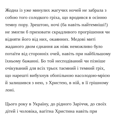
Жодна із уже минулих жагучих ночей не забрала з
собою того солодкого гріха, що вродився в осінню
темну пору. Зрештою, ночі (ба навіть найтемніші!)
не змогли б приховати скрадливого прогрішення чи
відняти його від них, окаянних. Медові миті
жаданого двом єднання аж ніяк неможливо було
потаїти від сторонніх очей, навіть при найбільшому
їхньому бажанні. Бо той несподіваний чи пізніше
очікуваний для всіх трьох таємний і темний гріх,
що нарешті вибухнув обопільною насолодою-мрією
й залишився з нею, з Христею, в ній, в її грішному
лоні.
Цього року в Україну, до рідного Заріччя, до своїх
дітей і чоловіка, вагітна Христина навіть при