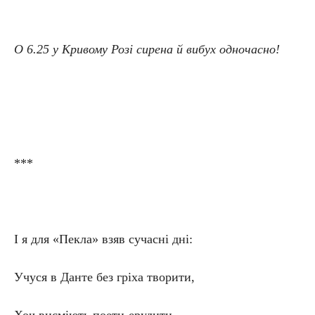
О 6.25 у Кривому Розі сирена й вибух одночасно!
***
І я для «Пекла» взяв сучасні дні:
Учуся в Данте без гріха творити,