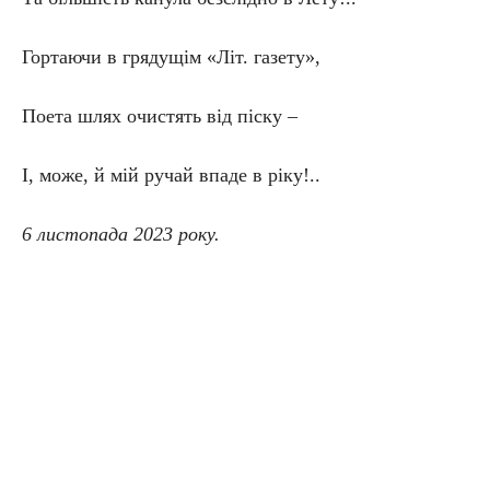
Гортаючи в грядущім «Літ. газету»,
Поета шлях очистять від піску –
І, може, й мій ручай впаде в ріку!..
6 листопада 2023 року.