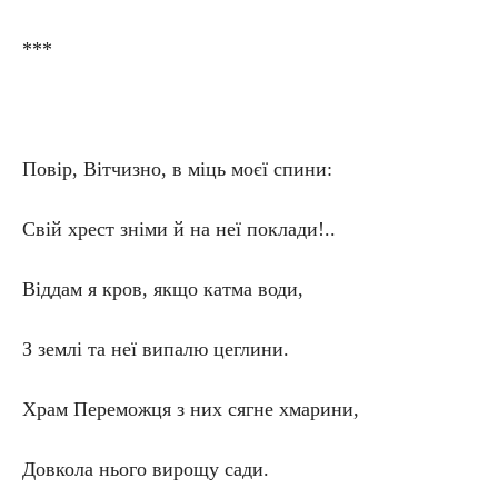
***
Повір, Вітчизно, в міць моєї спини:
Свій хрест зніми й на неї поклади!..
Віддам я кров, якщо катма води,
З землі та неї випалю цеглини.
Храм Переможця з них сягне хмарини,
Довкола нього вирощу сади.