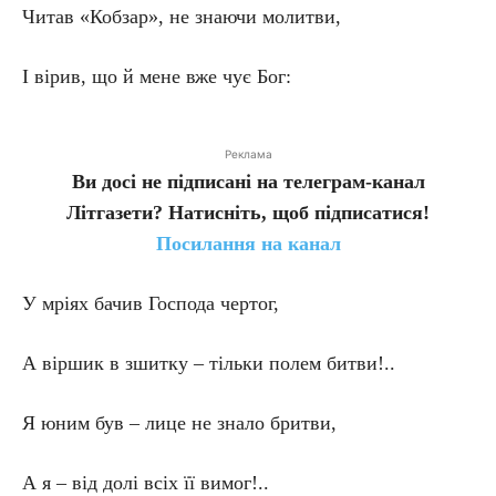
Читав «Кобзар», не знаючи молитви,
І вірив, що й мене вже чує Бог:
Реклама
Ви досі не підписані на телеграм-канал
Літгазети? Натисніть, щоб підписатися!
Посилання на канал
У мріях бачив Господа чертог,
А віршик в зшитку – тільки полем битви!..
Я юним був – лице не знало бритви,
А я – від долі всіх її вимог!..