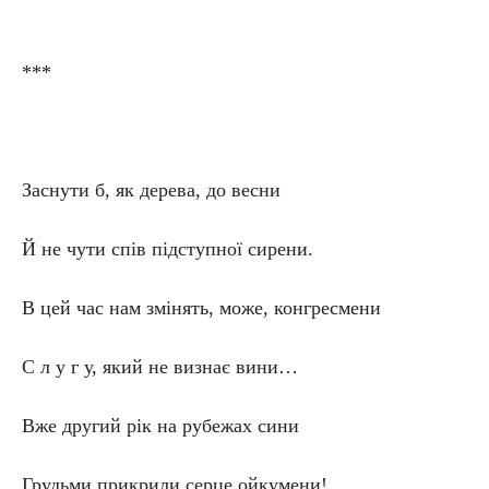
***
Заснути б, як дерева, до весни
Й не чути спів підступної сирени.
В цей час нам змінять, може, конгресмени
С л у г у, який не визнає вини…
Вже другий рік на рубежах сини
Грудьми прикрили серце ойкумени!..