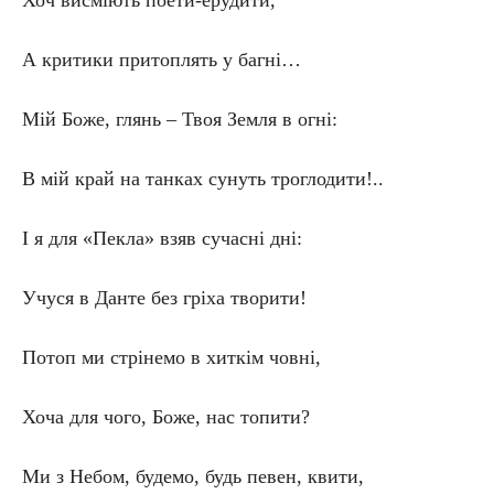
Хоч висміють поети-ерудити,
А критики притоплять у багні…
Мій Боже, глянь – Твоя Земля в огні:
В мій край на танках сунуть троглодити!..
І я для «Пекла» взяв сучасні дні:
Учуся в Данте без гріха творити!
Потоп ми стрінемо в хиткім човні,
Хоча для чого, Боже, нас топити?
Ми з Небом, будемо, будь певен, квити,