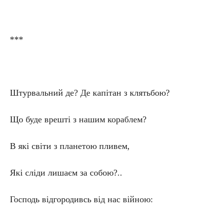
***
Штурвальний де? Де капітан з клятьбою?
Що буде врешті з нашим кораблем?
В які світи з планетою пливем,
Які сліди лишаєм за собою?..
Господь відгородивсь від нас війною: