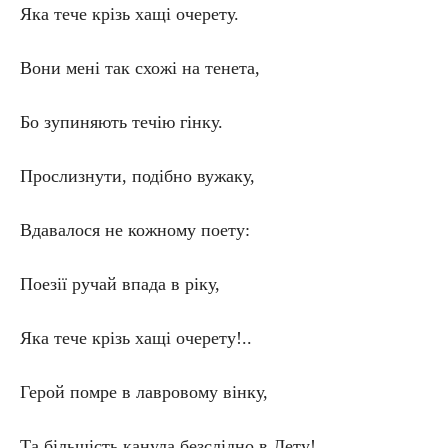
Яка тече крізь хащі очерету.
Вони мені так схожі на тенета,
Бо зупиняють течію гінку.
Прослизнути, подібно вужаку,
Вдавалося не кожному поету:
Поезії ручай впада в ріку,
Яка тече крізь хащі очерету!..
Герой помре в лавровому вінку,
Та більшість канула безслідно в Лету!..