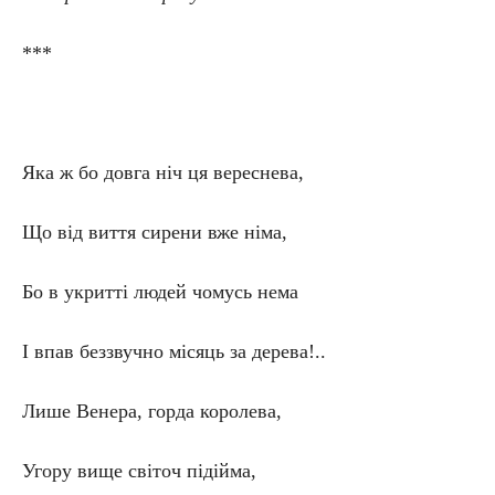
***
Яка ж бо довга ніч ця вереснева,
Що від виття сирени вже німа,
Бо в укритті людей чомусь нема
І впав беззвучно місяць за дерева!..
Лише Венера, горда королева,
Угору вище світоч підійма,