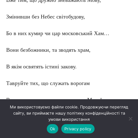
Вже тим, що дружно зневажають Мову,
Змінивши без Небес світобудову,
Бо в них кумир чи цар московський Хам…
Вони безбожники, та зводять храм,
В якім освятять істині закову.
Тавруйте тих, що служать ворогам
Вже тим, що дружно зневажають Мову!..
Ми використовуємо файли cookie. Продовжуючи перегляд
сайту, ви приймаєте нашу політику конфіденційності та
Для них утіха – створений бедлам,
умови використання
Ok
Privacy policy
Хто не осліпнув, той побачить змову: