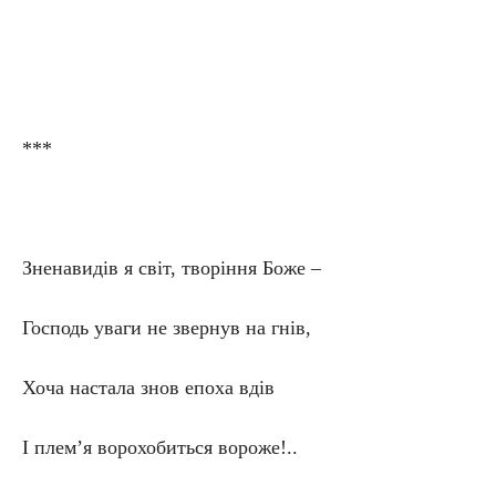
***
Зненавидів я світ, творіння Боже –
Господь уваги не звернув на гнів,
Хоча настала знов епоха вдів
І плем’я ворохобиться вороже!..