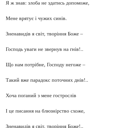
Я ж знав: злоба не здатись допоможе,
Мене врятує і чужих синів.
Зненавидів я світ, творіння Боже –
Господь уваги не звернув на гнів!..
Що нам потрібне, Господу негоже –
Такий вже парадокс поточних днів!..
Хоча поганий з мене гострослів
І це писання на блюзнірство схоже,
Зненавидів я світ, творіння Боже!..