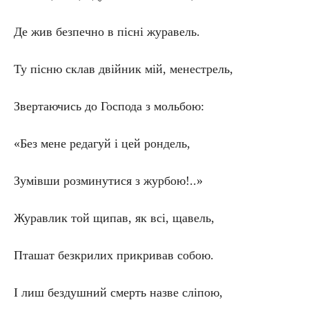
Де жив безпечно в пісні журавель.
Ту пісню склав двійник мій, менестрель,
Звертаючись до Господа з мольбою:
«Без мене редагуй і цей рондель,
Зумівши розминутися з журбою!..»
Журавлик той щипав, як всі, щавель,
Пташат безкрилих прикривав собою.
І лиш бездушний смерть назве сліпою,