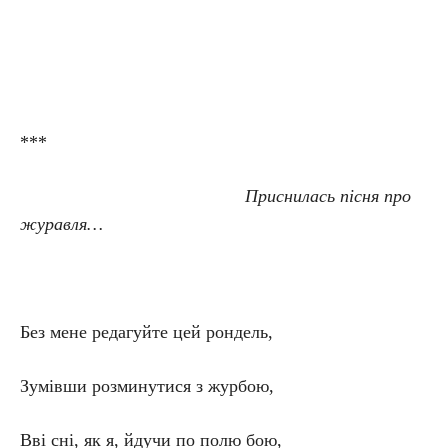
***
Приснилась пісня про
журавля…
Без мене редагуйте цей рондель,
Зумівши розминутися з журбою,
Вві сні, як я, йдучи по полю бою,