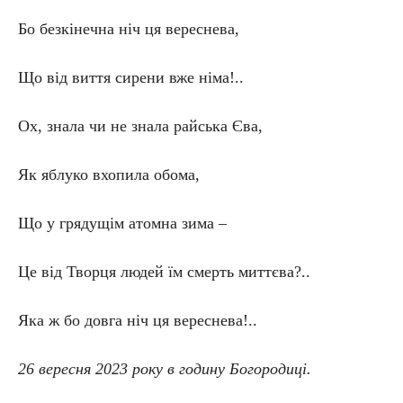
Бо безкінечна ніч ця вереснева,
Що від виття сирени вже німа!..
Ох, знала чи не знала райська Єва,
Як яблуко вхопила обома,
Що у грядущім атомна зима –
Це від Творця людей їм смерть миттєва?..
Яка ж бо довга ніч ця вереснева!..
26 вересня 2023 року в годину Богородиці.