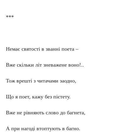
***
Немає святості в званні поета –
Вже скільки літ зневажене воно!..
Тож врешті з читачами заодно,
Що я поет, кажу без пієтету.
Вже не рівняють слово до багнета,
А при нагоді втоптують в багно.