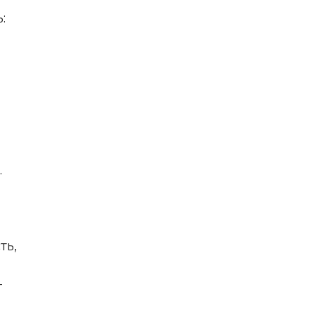
:
.
ть,
–