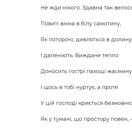
Не жди нікого. Здавна так велось
Повиті вікна в білу самотину,
Як поторочі, дивляться в долину
І даленіють. Виждане тепло
Доносить гострі пахощі жасмину
І щось в тобі нуртує, а проте
У цій господі криється безмовніс
Як у тумані, що простору повен, 