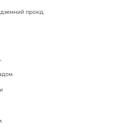
ідземний прохід.
,
адом.
и
.