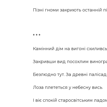
Пізні гноми закриють останній п
* * *
Камінний дім на вигоні схиливсь
Закривши вид посохлим виногр
Безлюдно тут. За древні палісад
Лоза плететься у небесну вись.
І віє спокій старосвітським ладом