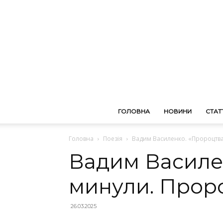
ГОЛОВНА
НОВИНИ
СТАТТ
Головна
Поезія
Вадим Василенко. «Пророцтва
Вадим Василе
минули. Проро
26.03.2025