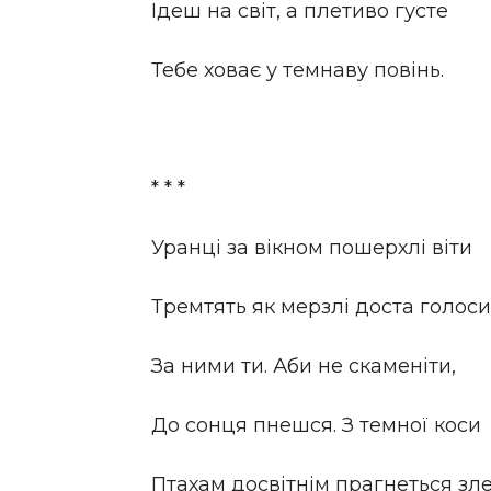
Ідеш на світ, а плетиво густе
Тебе ховає у темнаву повінь.
* * *
Уранці за вікном пошерхлі віти
Тремтять як мерзлі доста голоси
За ними ти. Аби не скаменіти,
До сонця пнешся. З темної коси
Птахам досвітнім прагнеться зле