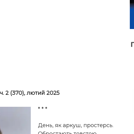
ч. 2
(370), лютий 2025
* * *
День, як аркуш, простерсь.
Обростають товстою