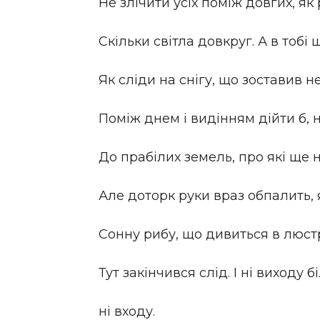
Не злічити усіх поміж довгих, як 
Скільки світла довкруг. А в тобі 
Як сліди на снігу, що зоставив 
Поміж днем і видінням дійти б, 
До прабілих земель, про які ще н
Але доторк руки враз обпалить, 
Сонну рибу, що дивиться в люстр
Тут закінчився слід. І ні виходу б
ні входу.