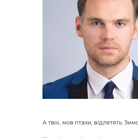
А твої, мов птахи, відлетять. З