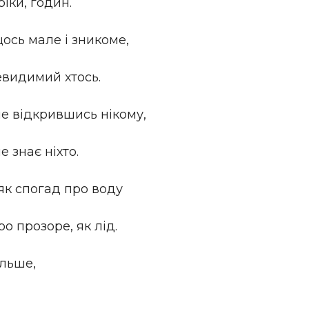
ріки, годин.
щось мале і зникоме,
невидимий хтось.
не відкрившись нікому,
е знає ніхто.
як спогад про воду
о прозоре, як лід.
ільше,