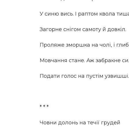
У синю вись. І раптом квола тиш
Загорне снігом самоту й довкіл.
Проляже зморшка на чолі, і гли
Мовчання стане. Аж забракне си
Подати голос на пустім узвишші.
* * *
Човни долонь на течії грудей