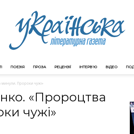
І
ПОЕЗІЯ
ПРОЗА
РЕЦЕНЗІЇ
ІНТЕРВ’Ю
ВІДЕО
ПОД
Litgazeta.com.ua
 минули. Пророки чужі»
нко. «Пророцтва
ки чужі»