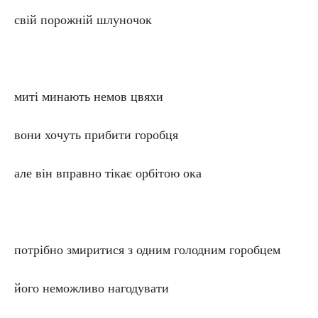
свій порожній шлуночок
миті минають немов цвяхи
вони хочуть прибити горобця
але він вправно тікає орбітою ока
потрібно змиритися з одним голодним горобцем
його неможливо нагодувати