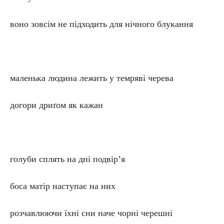
воно зовсім не підходить для нічного блукання
маленька людина лежить у темряві черева
догори дриґом як кажан
голуби сплять на дні подвір’я
боса матір наступає на них
розчавлюючи їхні сни наче чорні черешні