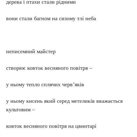
дерева і птахи стали рідними
вони стали багном на сизому тлі неба
неписемний майстер
створює ковток весняного повітря –
у ньому тепло сплячих черв’яків
у ньому кисень який серед метеликів вважається
культовим –
ковток весняного повітря на цвинтарі