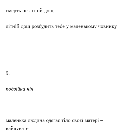
смерть це літній дощ
літній дощ розбудить тебе у маленькому човнику
9.
подвійна ніч
маленька людина одягає тіло своєї матері –
вайлувате