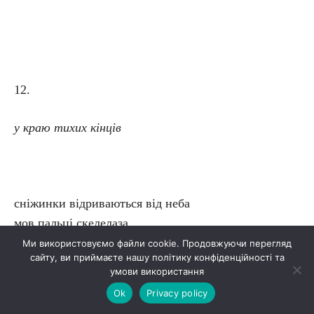
12.
у краю тихих кінців
сніжинки відриваються від неба
мов пальці скелелаза
Ми використовуємо файли cookie. Продовжуючи перегляд
сайту, ви приймаєте нашу політику конфіденційності та
і падають на землю де на них чекає доля
умови використання
цукрової вати:
Ok
Privacy policy