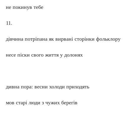
не покинув тебе
11.
дівчина потріпана як вирвані сторінки фольклору
несе піски свого життя у долонях
дивна пора: весни холоди приходять
мов старі люди з чужих берегів