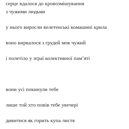
серце вдалося до кровозмішування
з чужими людьми
у нього виросли велетенські комашині крила
воно вирвалося з грудей мов чужий
і полетіло у зграї колективної пам’яті
вони усі покинули тебе
лише той хто повів тебе увечері
дивитися як горить купа листя