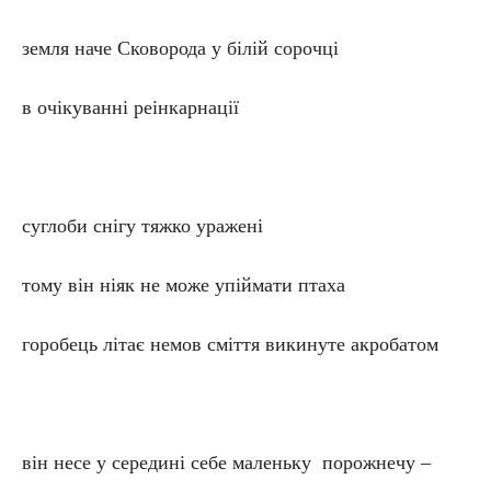
земля наче Сковорода у білій сорочці
в очікуванні реінкарнації
суглоби снігу тяжко уражені
тому він ніяк не може упіймати птаха
горобець літає немов сміття викинуте акробатом
він несе у середині себе маленьку порожнечу –