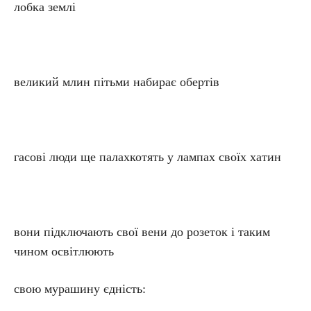
лобка землі
великий млин пітьми набирає обертів
гасові люди ще палахкотять у лампах своїх хатин
вони підключають свої вени до розеток і таким
чином освітлюють
свою мурашину єдність: