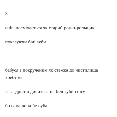
3.
сніг посміхається як старий рок-н-рольщик
показуючи білі зуби
бабуся з покрученим як стежка до чистилища
хребтом
із заздрістю дивиться на білі зуби снігу
бо сама вона беззуба