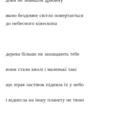
доки не знайшли драбину
якою бездомне світло повертається
до небесного кінескопа
дерева більше не захищають тебе
вони стали кволі і маленькі такі
що зграя ластівок підняла їх у небо
і віднесла на іншу планету не твою