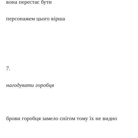
вона перестає бути
персонажем цього вірша
7.
нагодувати горобця
брови горобця замело снігом тому їх не видно