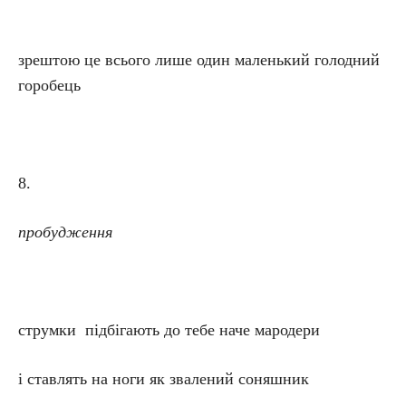
зрештою це всього лише один маленький голодний
горобець
8.
пробудження
струмки підбігають до тебе наче мародери
і ставлять на ноги як звалений соняшник