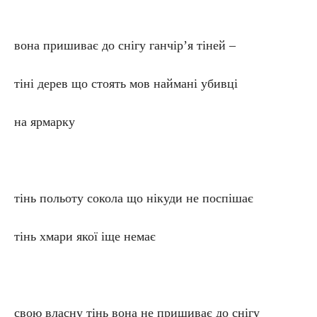
вона пришиває до снігу ганчір’я тіней –
тіні дерев що стоять мов наймані убивці
на ярмарку
тінь польоту сокола що нікуди не поспішає
тінь хмари якої іще немає
свою власну тінь вона не пришиває до снігу