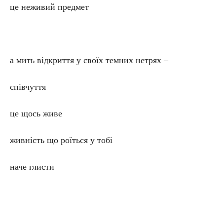
це неживий предмет
а мить відкриття у своїх темних нетрях –
співчуття
це щось живе
живність що роїться у тобі
наче глисти