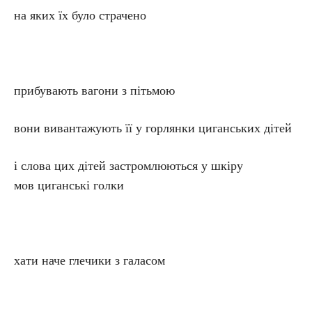
на яких їх було страчено
прибувають вагони з пітьмою
вони вивантажують її у горлянки циганських дітей
і слова цих дітей застромлюються у шкіру
мов циганські голки
хати наче глечики з галасом