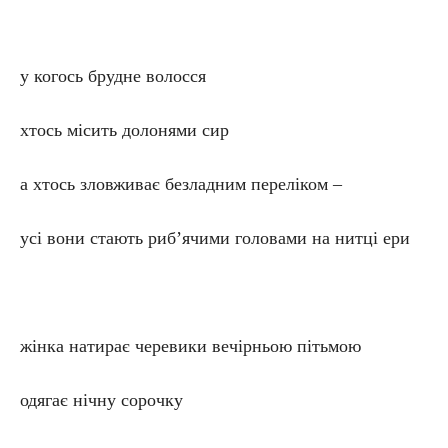
у когось брудне волосся
хтось місить долонями сир
а хтось зловживає безладним переліком –
усі вони стають риб’ячими головами на нитці ери
жінка натирає черевики вечірньою пітьмою
одягає нічну сорочку