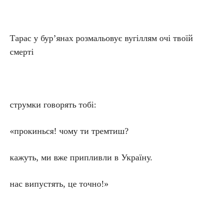
Тарас у бур’янах розмальовує вугіллям очі твоїй
смерті
струмки говорять тобі:
«прокинься! чому ти тремтиш?
кажуть, ми вже припливли в Україну.
нас випустять, це точно!»