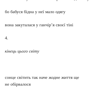
бо бабуся бідна у неї мало одягу
вона закуталася у ганчір’я своєї тіні
4.
кінець цього світу
сонце світить так наче жодне життя ще
не обірвалося