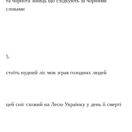
та чорнота зіниць що слідкують за чорними
словами
5.
стоїть нудний ліс мов зграя голодних людей
цей сніг схожий на Лесю Українку у день її смерті