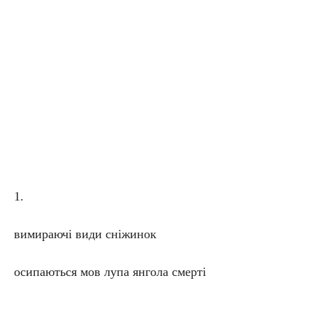
1.
вимираючі види сніжинок
осипаються мов лупа янгола смерті