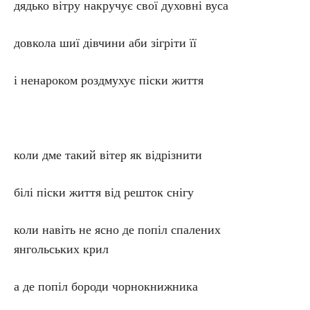
дядько вітру накручує свої духовні вуса
довкола шиї дівчини аби зігріти її
і ненароком роздмухує піски життя
коли дме такий вітер як відрізнити
білі піски життя від решток снігу
коли навіть не ясно де попіл спалених
янгольських крил
а де попіл бороди чорнокнижника