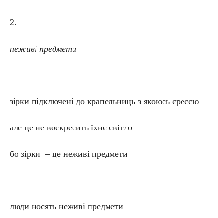
2.
неживі предмети
зірки підключені до крапельниць з якоюсь єрессю
але це не воскресить їхнє світло
бо зірки – це неживі предмети
люди носять неживі предмети –