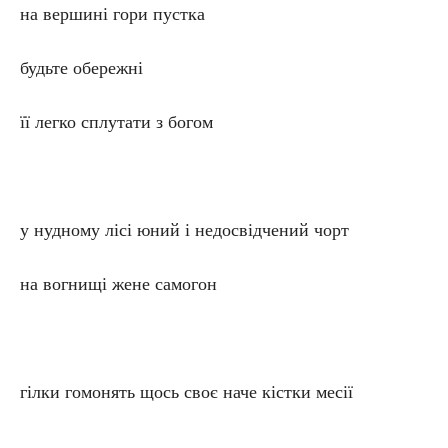
на вершині гори пустка
будьте обережні
її легко сплутати з богом
у нудному лісі юний і недосвідчений чорт
на вогнищі жене самогон
гілки гомонять щось своє наче кістки месії