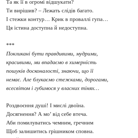
Та як її в огромі відшукати?
Ти вирішив? – Лежать слідів багато.
І стежки контур… Крик в проваллі гупа…
Ця істина доступна й недоступна.
***
Покликані бути правдивими, мудрими,
красивими, ми впадаємо в химерність
пошуків досконалості, знаючи, що її
немає. Але блукаємо стежками, дорогами,
всесвітом і губимося у власних тінях…
Роздвоєння душі! І мислі двоїна.
Досягнення? А мо’ від себе втеча.
Аби помилуватись чемним, гречним
Щоб залишитись грішником сповна.