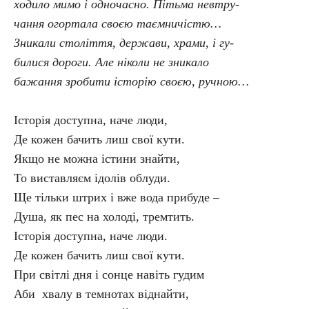
ходило мимо і одночасно. Пітьма невтру-
чання огортала своєю таємничістю…
Зникали століття, держави, храми, і гу-
билися дороги. Але ніколи не зникало
бажання зробити історію своєю, ручною…
Історія доступна, наче люди,
Де кожен бачить лиш свої кути.
Якщо не можна істини знайти,
То виставляєм ідолів облуди.
Ще тільки штрих і вже вода прибуде –
Душа, як пес на холоді, тремтить.
Історія доступна, наче люди.
Де кожен бачить лиш свої кути.
При світлі дня і сонце навіть гудим
Аби хвалу в темнотах віднайти,