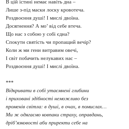
В цій істині немає навіть дна –
Лише з-під маски лоску кровотеча.
Роздвоєння душі! І мислі двоїна.
Досягнення? А мо’ від себе втеча.
Що нас з собою у собі єдна?
Спокути святість чи пропащий вечір?
Коли ж ми гени витравим овечі,
І світ побачить нелукавих нас –
Роздвоєння душі! І мислі двоїна.
***
Відкривати в собі утаємнені глибини
і приховані здібності неможливо без
променів світла: в душі, в очах, в помислах…
Ми ж одягаємо ковпаки страху, оправдань,
дріб’язковості аби приректи себе на