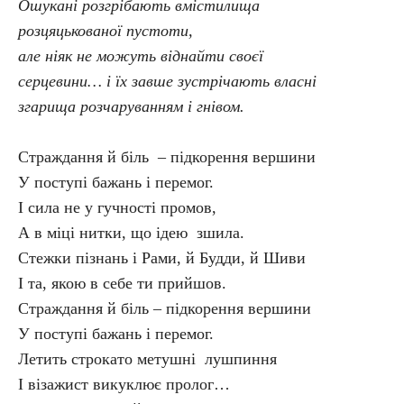
Ошукані розгрібають вмістилища
розцяцькованої пустоти,
але ніяк не можуть віднайти своєї
серцевини… і їх завше зустрічають власні
згарища розчаруванням і гнівом.
Страждання й біль – підкорення вершини
У поступі бажань і перемог.
І сила не у гучності промов,
А в міці нитки, що ідею зшила.
Стежки пізнань і Рами, й Будди, й Шиви
І та, якою в себе ти прийшов.
Страждання й біль – підкорення вершини
У поступі бажань і перемог.
Летить строкато метушні лушпиння
І візажист викуклює пролог…