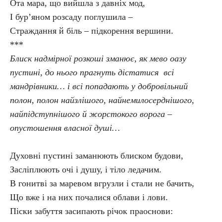
Ота мара, що вийшла з давніх мод,
І бур’яном розсаду поглушила –
Страждання й біль – підкорення вершини.
***
Блиск надмірної розкоші зманює, як мево оазу
пустині, до нього прагнуть дістатися всі
мандрівники… і всі попадають у добровільний
полон, полон найзлішого, найнемилосерднішого,
найпідступнішого й жорстокого ворога –
опустошення власної душі…
Духовні пустині заманюють блиском будови,
Засліплюють очі і душу, і тіло ледачим.
В гонитві за маревом вгрузли і стали не бачить,
Що вже і на них почалися облави і лови.
Піски забуття засипають річок праоснови: