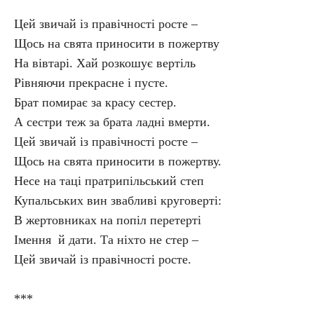
Цей звичай із правічності росте –
Щось на свята приносити в пожертву
На вівтарі. Хай розкошує вертіль
Рівняючи прекрасне і пусте.
Брат помирає за красу сестер.
А сестри теж за брата ладні вмерти.
Цей звичай із правічності росте –
Щось на свята приносити в пожертву.
Несе на таці пратрипільський степ
Купальських вин звабливі круговерті:
В жертовниках на попіл перетерті
Імення й дати. Та ніхто не стер –
Цей звичай із правічності росте.
***