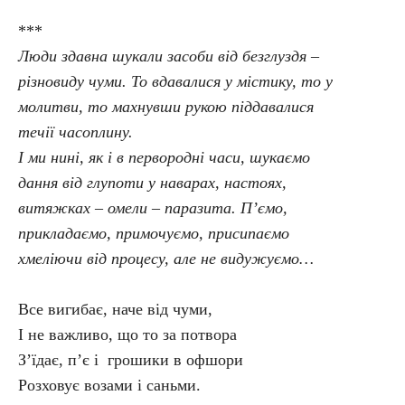
***
Люди здавна шукали засоби від безглуздя –
різновиду чуми. То вдавалися у містику, то у
молитви, то махнувши рукою піддавалися
течії часоплину.
І ми нині, як і в первородні часи, шукаємо
дання від глупоти у наварах, настоях,
витяжках – омели – паразита. П’ємо,
прикладаємо, примочуємо, присипаємо
хмеліючи від процесу, але не видужуємо…
Все вигибає, наче від чуми,
І не важливо, що то за потвора
З’їдає, п’є і грошики в офшори
Розховує возами і саньми.