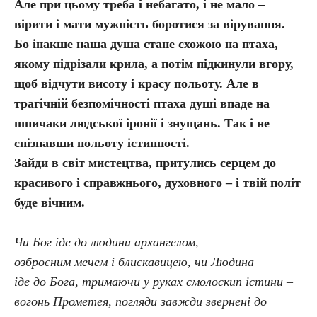
Але при цьому треба і небагато, і не мало –
вірити і мати мужність боротися за вірування.
Бо інакше наша душа стане схожою на птаха,
якому підрізали крила, а потім підкинули вгору,
щоб відчути висоту і красу польоту. Але в
трагічній безпомічності птаха душі впаде на
шпичаки людської іронії і знущань. Так і не
спізнавши польоту істинності.
Зайди в світ мистецтва, притулись серцем до
красивого і справжнього, духовного – і твій політ
буде вічним.
Чи Бог іде до людини архангелом,
озброєним мечем і блискавицею, чи Людина
іде до Бога, тримаючи у руках смолоскип істини –
вогонь Прометея, погляди завжди звернені до