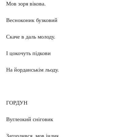
Мов зоря вікова.
Весноконик бузковий
Скаче в даль молоду.
І цокочуть підкови
На йорданськім льоду.
ГОРДУН
Вуглеокий сніговик
Загордився, мов індик.