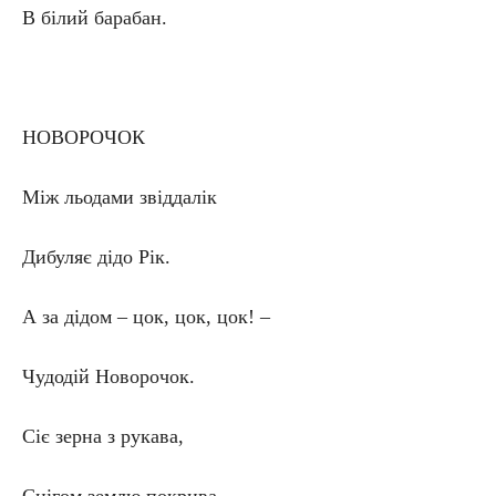
В білий барабан.
НОВОРОЧОК
Між льодами звіддалік
Дибуляє дідо Рік.
А за дідом – цок, цок, цок! –
Чудодій Новорочок.
Сіє зерна з рукава,