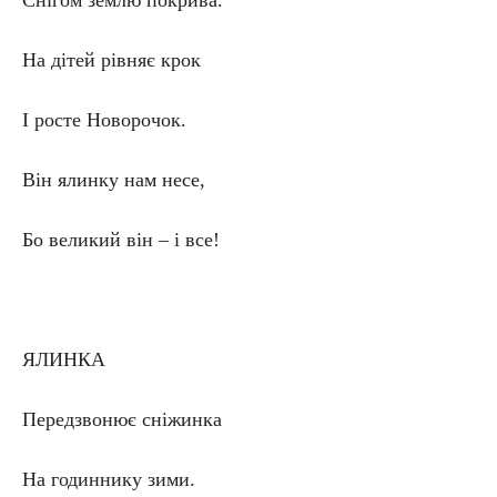
Снігом землю покрива.
На дітей рівняє крок
І росте Новорочок.
Він ялинку нам несе,
Бо великий він – і все!
ЯЛИНКА
Передзвонює сніжинка
На годиннику зими.