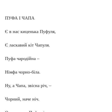
ПУФА І ЧАПА
Є в нас киценька Пуфуля,
Є ласкавий кіт Чапуля.
Пуфа чародійна –
Німфа чорно-біла.
Ну, а Чапа, звісна річ, –
Чорний, наче ніч.