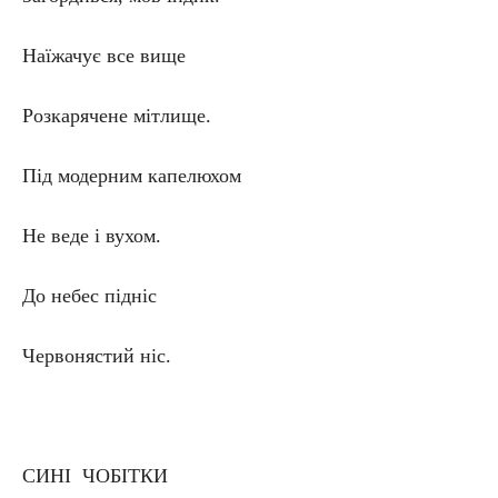
Наїжачує все вище
Розкарячене мітлище.
Під модерним капелюхом
Не веде і вухом.
До небес підніс
Червонястий ніс.
СИНІ ЧОБІТКИ