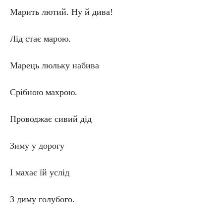
Марить лютий. Ну й дива!
Лід стає марою.
Марець люльку набива
Срібною махрою.
Проводжає сивий дід
Зиму у дорогу
І махає їй услід
З диму голубого.