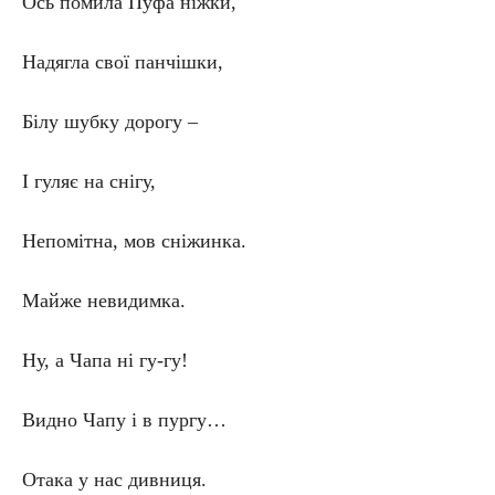
Ось помила Пуфа ніжки,
Надягла свої панчішки,
Білу шубку дорогу –
І гуляє на снігу,
Непомітна, мов сніжинка.
Майже невидимка.
Ну, а Чапа ні гу-гу!
Видно Чапу і в пургу…
Отака у нас дивниця.