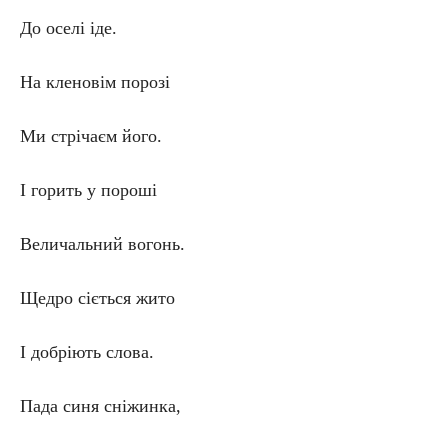
До оселі іде.
На кленовім порозі
Ми стрічаєм його.
І горить у пороші
Величальний вогонь.
Щедро сіється жито
І добріють слова.
Пада синя сніжинка,