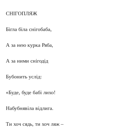
СНІГОПЛЯЖ
Бігла біла снігобаба,
А за нею курка Ряба,
А за ними снігодід
Бубонить услід:
«Буде, буде бабі лихо!
Набубнявіла відлига.
Ти хоч сядь, ти хоч ляж –