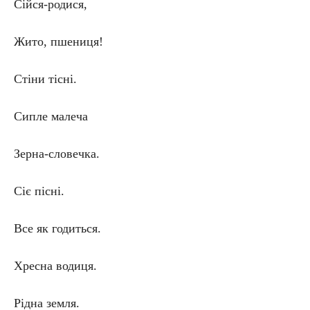
Сійся-родися,
Жито, пшениця!
Стіни тісні.
Сипле малеча
Зерна-словечка.
Сіє пісні.
Все як годиться.
Хресна водиця.
Рідна земля.