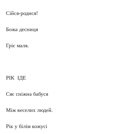
Сійся-родися!
Божа десниця
Гріє маля.
РІК ІДЕ
Сяє сніжна бабуся
Між веселих людей.
Рік у білім кожусі