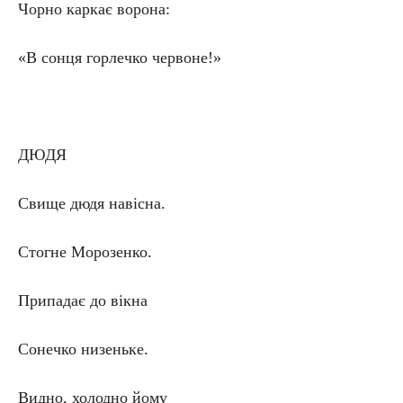
Чорно каркає ворона:
«В сонця горлечко червоне!»
ДЮДЯ
Свище дюдя навісна.
Стогне Морозенко.
Припадає до вікна
Сонечко низеньке.
Видно, холодно йому