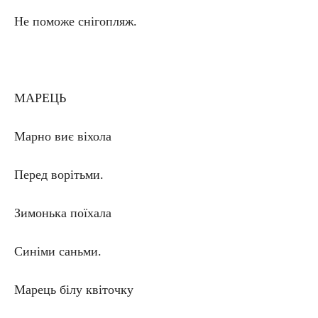
Не поможе снігопляж.
МАРЕЦЬ
Марно виє віхола
Перед ворітьми.
Зимонька поїхала
Синіми саньми.
Марець білу квіточку