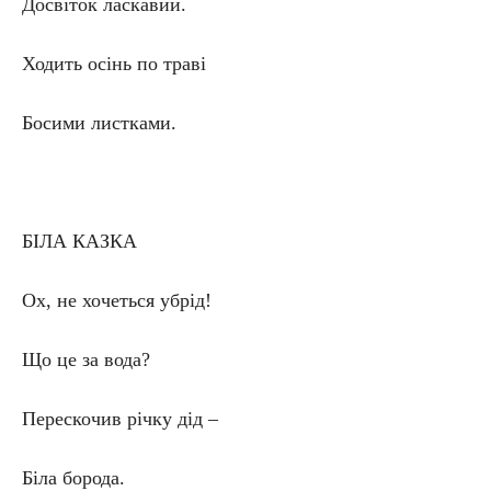
Досвіток ласкавий.
Ходить осінь по траві
Босими листками.
БІЛА КАЗКА
Ох, не хочеться убрід!
Що це за вода?
Перескочив річку дід –
Біла борода.