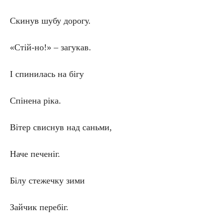
Скинув шубу дорогу.
«Стій-но!» – загукав.
І спинилась на бігу
Спінена ріка.
Вітер свиснув над саньми,
Наче печеніг.
Білу стежечку зими
Зайчик перебіг.