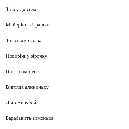
З лісу до села.
Майоріють іграшки
Золотком осель.
Новорічну зірочку
Гостя нам несе.
Вигляда ялиноньку
Дідо Нерубай.
Барабанить зимонька