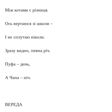
Між котами є різниця.
Ось вертаюся зі школи –
І не сплутаю ніколи.
Зразу видно, певна річ.
Пуфа – день,
А Чапа – ніч.
ВЕРЕДА