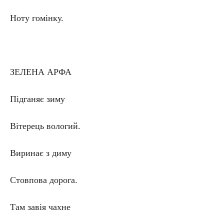
Ноту гомінку.
ЗЕЛЕНА АРФА
Підганяє зиму
Вітерець вологий.
Виринає з диму
Стовпова дорога.
Там завія чахне