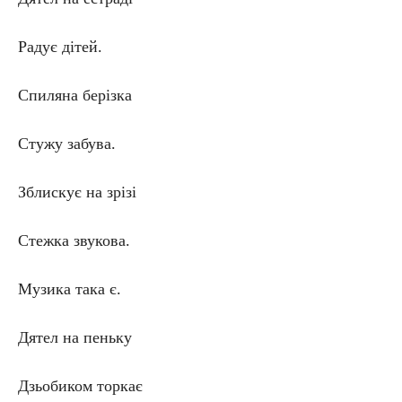
Радує дітей.
Спиляна берізка
Стужу забува.
Зблискує на зрізі
Стежка звукова.
Музика така є.
Дятел на пеньку
Дзьобиком торкає