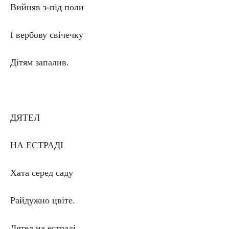
Вийняв з-під поли
І вербову свічечку
Дітям запалив.
ДЯТЕЛ
НА ЕСТРАДІ
Хата серед саду
Райдужно цвіте.
Дятел на естраді