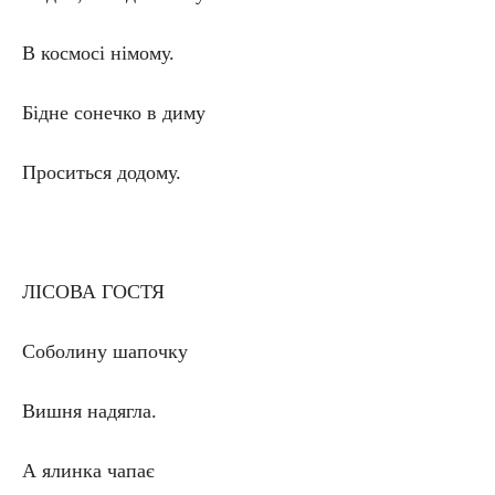
В космосі німому.
Бідне сонечко в диму
Проситься додому.
ЛІСОВА ГОСТЯ
Соболину шапочку
Вишня надягла.
А ялинка чапає