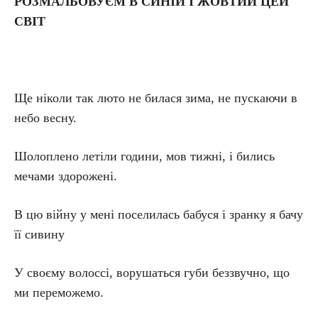
РОЗМАЛЬОВУЄМ В СИНІЙ І ЖОВТИЙ ЦЕЙ
СВІТ
Ще ніколи так люто не билася зима, не пускаючи в
небо весну.
Шолоплено летіли години, мов тижні, і бились
мечами здорожені.
В цю війну у мені поселилась бабуся і зранку я бачу
її сивину
У своєму волоссі, ворушаться губи беззвучно, що
ми переможемо.