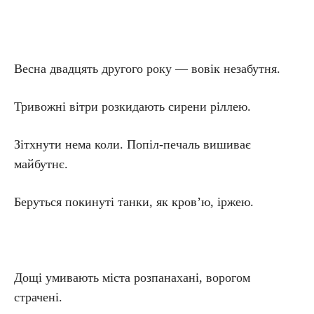
Весна двадцять другого року — вовік незабутня.
Тривожні вітри розкидають сирени ріллею.
Зітхнути нема коли. Попіл-печаль вишиває
майбутнє.
Беруться покинуті танки, як кров’ю, іржею.
Дощі умивають міста розпанахані, ворогом
страчені.