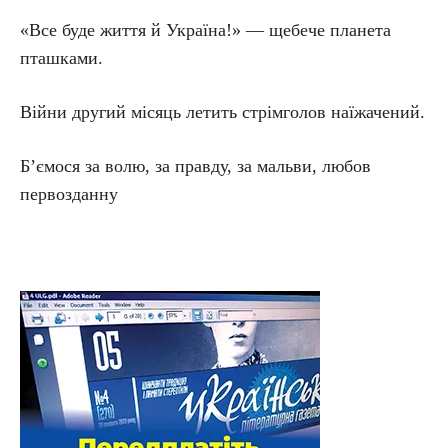
«Все буде життя й Україна!» — щебече планета
пташками.
Війни другий місяць летить стрімголов наїжачений.
Б’ємося за волю, за правду, за мальви, любов
первозданну