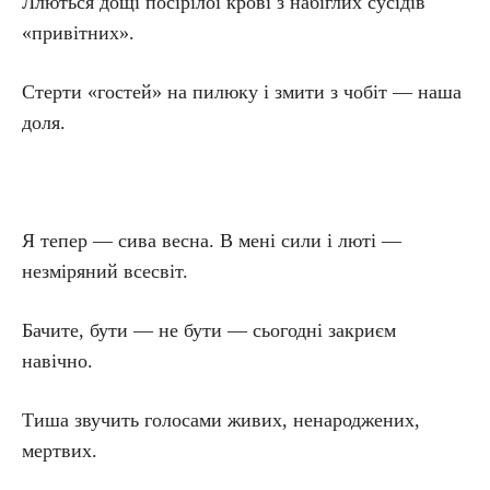
Ллються дощі посірілої крові з набіглих сусідів
«привітних».
Стерти «гостей» на пилюку і змити з чобіт — наша
доля.
Я тепер — сива весна. В мені сили і люті —
незміряний всесвіт.
Бачите, бути — не бути — сьогодні закриєм
навічно.
Тиша звучить голосами живих, ненароджених,
мертвих.